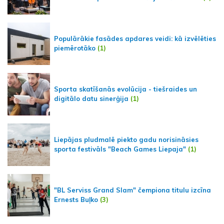
Populārākie fasādes apdares veidi: kā izvēlēties
piemērotāko
(1)
Sporta skatīšanās evolūcija - tiešraides un
digitālo datu sinerģija
(1)
Liepājas pludmalē piekto gadu norisināsies
sporta festivāls "Beach Games Liepaja"
(1)
"BL Serviss Grand Slam" čempiona titulu izcīna
Ernests Buļko
(3)