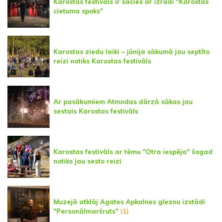
Karostas festivāls ir sācies ar izrādi "Karostas
cietuma spoks"
Karostas ziedu laiki – jūnija sākumā jau septīto
reizi notiks Karostas festivāls
Ar pasākumiem Atmodas dārzā sākas jau
sestais Karostas festivāls
Karostas festivāls ar tēmu "Otra iespēja" šogad
notiks jau sesto reizi
Muzejā atklāj Agates Apkalnes gleznu izstādi
"Personālmaršruts"
(1)