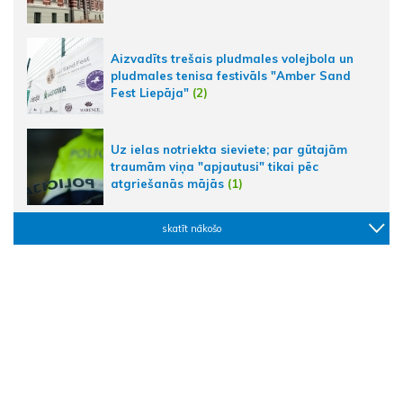
Aizvadīts trešais pludmales volejbola un
pludmales tenisa festivāls "Amber Sand
Fest Liepāja"
(2)
Uz ielas notriekta sieviete; par gūtajām
traumām viņa "apjautusi" tikai pēc
atgriešanās mājās
(1)
skatīt nākošo