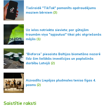
Tiešraidē "TikTok" pamanīts apdraudējums
maziem bērniem
(3)
Uz ielas notriekta sieviete; par gūtajām
traumām viņa "apjautusi" tikai pēc atgriešanās
mājās
(1)
“Bioforce” piesaista Baltijas biometāna nozarē
līdz šim lielākās investīcijas un paplašinās
darbību Latvijā
(2)
Aizvadīts Liepājas pludmales tenisa līgas 4.
posms
(2)
Saistītie raksti