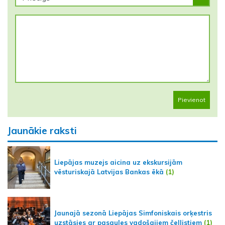
Pievienot
Jaunākie raksti
Liepājas muzejs aicina uz ekskursijām
vēsturiskajā Latvijas Bankas ēkā
(1)
Jaunajā sezonā Liepājas Simfoniskais orķestris
uzstāsies ar pasaules vadošajiem čellistiem
(1)