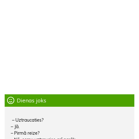
Dienas joks
– Uztraucaties?
– Jā.
– Pirmā reize?