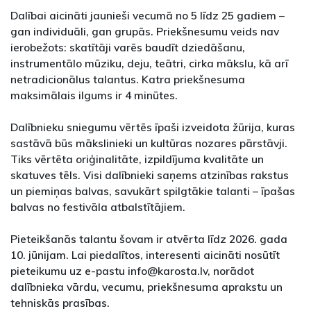
Dalībai aicināti jaunieši vecumā no 5 līdz 25 gadiem –
gan individuāli, gan grupās. Priekšnesumu veids nav
ierobežots: skatītāji varēs baudīt dziedāšanu,
instrumentālo mūziku, deju, teātri, cirka mākslu, kā arī
netradicionālus talantus. Katra priekšnesuma
maksimālais ilgums ir 4 minūtes.
Dalībnieku sniegumu vērtēs īpaši izveidota žūrija, kuras
sastāvā būs mākslinieki un kultūras nozares pārstāvji.
Tiks vērtēta oriģinalitāte, izpildījuma kvalitāte un
skatuves tēls. Visi dalībnieki saņems atzinības rakstus
un piemiņas balvas, savukārt spilgtākie talanti – īpašas
balvas no festivāla atbalstītājiem.
Pieteikšanās talantu šovam ir atvērta līdz 2026. gada
10. jūnijam. Lai piedalītos, interesenti aicināti nosūtīt
pieteikumu uz e-pastu info@karosta.lv, norādot
dalībnieka vārdu, vecumu, priekšnesuma aprakstu un
tehniskās prasības.