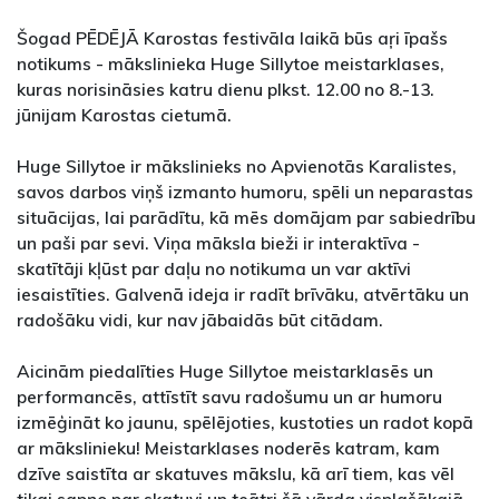
Šogad PĒDĒJĀ Karostas festivāla laikā būs aŗi īpašs
notikums - mākslinieka Huge Sillytoe meistarklases,
kuras norisināsies katru dienu plkst. 12.00 no 8.-13.
jūnijam Karostas cietumā.
Huge Sillytoe ir mākslinieks no Apvienotās Karalistes,
savos darbos viņš izmanto humoru, spēli un neparastas
situācijas, lai parādītu, kā mēs domājam par sabiedrību
un paši par sevi. Viņa māksla bieži ir interaktīva -
skatītāji kļūst par daļu no notikuma un var aktīvi
iesaistīties. Galvenā ideja ir radīt brīvāku, atvērtāku un
radošāku vidi, kur nav jābaidās būt citādam.
Aicinām piedalīties Huge Sillytoe meistarklasēs un
performancēs, attīstīt savu radošumu un ar humoru
izmēģināt ko jaunu, spēlējoties, kustoties un radot kopā
ar mākslinieku! Meistarklases noderēs katram, kam
dzīve saistīta ar skatuves mākslu, kā arī tiem, kas vēl
tikai sapņo par skatuvi un teātri šā vārda visplašākajā