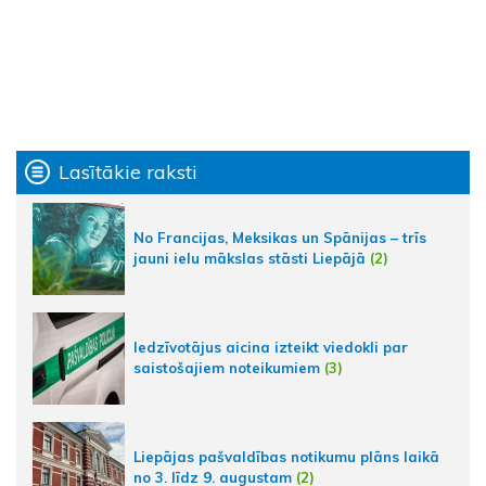
Lasītākie raksti
No Francijas, Meksikas un Spānijas – trīs
jauni ielu mākslas stāsti Liepājā
(2)
Iedzīvotājus aicina izteikt viedokli par
saistošajiem noteikumiem
(3)
Liepājas pašvaldības notikumu plāns laikā
no 3. līdz 9. augustam
(2)