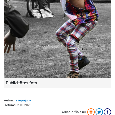
Publicitātes foto
Autors:
irliepaja.lv
Datums:
2.06.2026
Dalies ar šo ziņu: