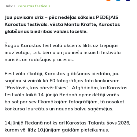
Birkas:
Karostas festivāls
Jau pavisam drīz – pēc nedēļas sāksies PEDĒJAIS
Karostas festivāls, vēsta Monta Krafte, Karostas
glābšanas biedrības valdes locekle.
Šogad Karostas festivālā akcents likts uz Liepājas
iedzīvotāju, t.sk. bērnu un jauniešu iesaisti festivāla
norisēs un radošajos procesos.
Festivāla rīkotāji, Karostas glābšanas biedrība, jau
saņēmusi vairāk kā 60 fotogrāfijas foto konkursam
“Pastāvēs, kas pārvērtīsies”. Atgādinām, ka Karostas
festivāla laikā 14. jūnijā Redanā apmeklētāji varēs
balsot par sev tīkamākajām fotogrāfijām, tā nosakot
konkursa laureātus un naudas balvu saņēmējus.
14.jūnijā Redanā notiks arī Karostas Talantu šovs 2026,
kuram vēl līdz 10.jūnijam gaidām pieteikumus.