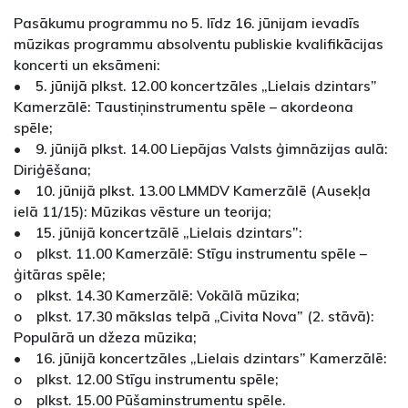
Pasākumu programmu no 5. līdz 16. jūnijam ievadīs
mūzikas programmu absolventu publiskie kvalifikācijas
koncerti un eksāmeni:
• 5. jūnijā plkst. 12.00 koncertzāles „Lielais dzintars”
Kamerzālē: Taustiņinstrumentu spēle – akordeona
spēle;
• 9. jūnijā plkst. 14.00 Liepājas Valsts ģimnāzijas aulā:
Diriģēšana;
• 10. jūnijā plkst. 13.00 LMMDV Kamerzālē (Ausekļa
ielā 11/15): Mūzikas vēsture un teorija;
• 15. jūnijā koncertzālē „Lielais dzintars”:
o plkst. 11.00 Kamerzālē: Stīgu instrumentu spēle –
ģitāras spēle;
o plkst. 14.30 Kamerzālē: Vokālā mūzika;
o plkst. 17.30 mākslas telpā „Civita Nova” (2. stāvā):
Populārā un džeza mūzika;
• 16. jūnijā koncertzāles „Lielais dzintars” Kamerzālē:
o plkst. 12.00 Stīgu instrumentu spēle;
o plkst. 15.00 Pūšaminstrumentu spēle.