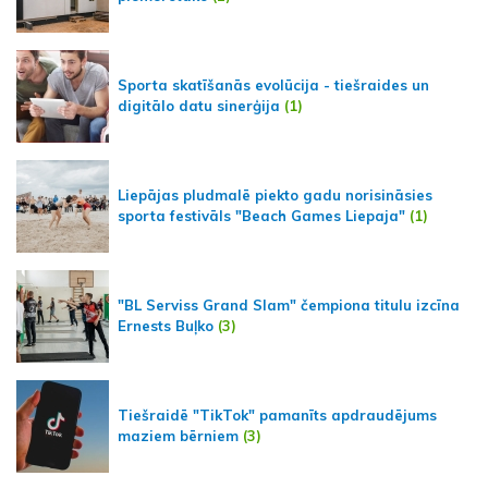
Sporta skatīšanās evolūcija - tiešraides un
digitālo datu sinerģija
(1)
Liepājas pludmalē piekto gadu norisināsies
sporta festivāls "Beach Games Liepaja"
(1)
"BL Serviss Grand Slam" čempiona titulu izcīna
Ernests Buļko
(3)
Tiešraidē "TikTok" pamanīts apdraudējums
maziem bērniem
(3)