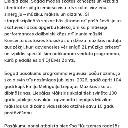
Lielajā zālē. Šogad modes skates koncepts un vizuālā
identitāte spilgti iemieso visu trīs skolas virzienu
sinerģiju – mūziku, mākslu un dizainu. Šī
starpdisciplinārā saikne būs jūtama arī pašā šovā, jo uz
skatuves līdzās apģērbu kolekcijām kā pilntiesīgi
performances dalībnieki kāps arī jaunie mūziķi.
Koncertā uzstāsies klasiskās un džeza mūzikas nodaļu
audzēkņi, kuri apvienosies vērienīgā 21 mūziķa orķestrī
un izpildīs speciāli šim notikumam veidotu programmu,
kurā piedalīsies arī DJ Elvis Zants.
Šogad pasākumu programma ieguvusi īpašu nozīmi, jo
skola svin trīs nozīmīgas jubilejas. 2026. gadā aprit 104
gadi kopš Emiļa Melngaiļa Liepājas Mūzikas skolas
dibināšanas, Liepājas Mākslas skolai tiek svinēta 100
gadu jubileja, savukārt apvienotā Liepājas Mūzikas,
mākslas un dizaina vidusskola atzīmē savu 10 gadu
pastāvēšanu.
Pasākumu norisi atbalsta biedrība “Kurzemes radošās