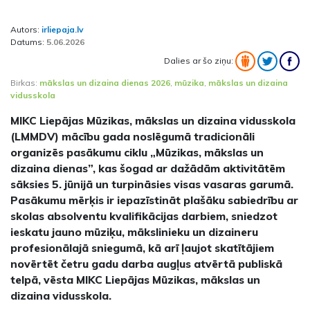
Autors:
irliepaja.lv
Datums:
5.06.2026
Dalies ar šo ziņu:
Birkas:
mākslas un dizaina dienas 2026
,
mūzika
,
mākslas un dizaina
vidusskola
MIKC Liepājas Mūzikas, mākslas un dizaina vidusskola
(LMMDV) mācību gada noslēgumā tradicionāli
organizēs pasākumu ciklu „Mūzikas, mākslas un
dizaina dienas”, kas šogad ar dažādām aktivitātēm
sāksies 5. jūnijā un turpināsies visas vasaras garumā.
Pasākumu mērķis ir iepazīstināt plašāku sabiedrību ar
skolas absolventu kvalifikācijas darbiem, sniedzot
ieskatu jauno mūziķu, mākslinieku un dizaineru
profesionālajā sniegumā, kā arī ļaujot skatītājiem
novērtēt četru gadu darba augļus atvērtā publiskā
telpā, vēsta MIKC Liepājas Mūzikas, mākslas un
dizaina vidusskola.