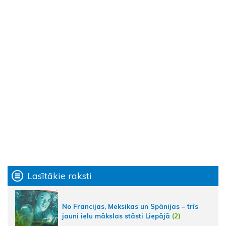
Lasītākie raksti
No Francijas, Meksikas un Spānijas – trīs
jauni ielu mākslas stāsti Liepājā
(2)