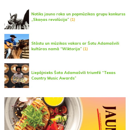
Notiks jauno roka un popmūzikas grupu konkurss
„Skaņas revolūcija”
(1)
Stāstu un mūzikas vakars ar Šotu Adamašvili
kultūras namā “Wiktorija”
(1)
Liepājnieks Šota Adamašvili triumfē “Texas
Country Music Awards”