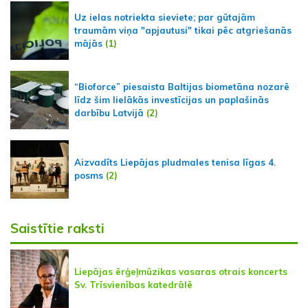
Uz ielas notriekta sieviete; par gūtajām
traumām viņa "apjautusi" tikai pēc atgriešanās
mājās
(1)
“Bioforce” piesaista Baltijas biometāna nozarē
līdz šim lielākās investīcijas un paplašinās
darbību Latvijā
(2)
Aizvadīts Liepājas pludmales tenisa līgas 4.
posms
(2)
Saistītie raksti
Liepājas ērģeļmūzikas vasaras otrais koncerts
Sv. Trīsvienības katedrālē