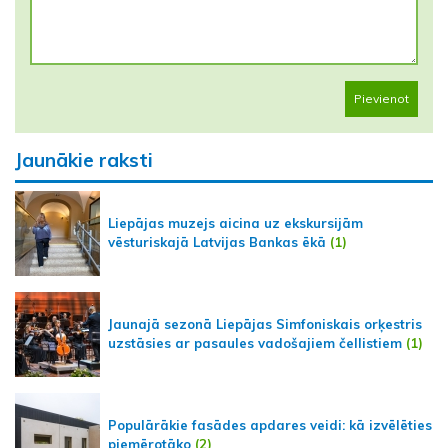
Pievienot
Jaunākie raksti
Liepājas muzejs aicina uz ekskursijām
vēsturiskajā Latvijas Bankas ēkā
(1)
Jaunajā sezonā Liepājas Simfoniskais orķestris
uzstāsies ar pasaules vadošajiem čellistiem
(1)
Populārākie fasādes apdares veidi: kā izvēlēties
piemērotāko
(2)