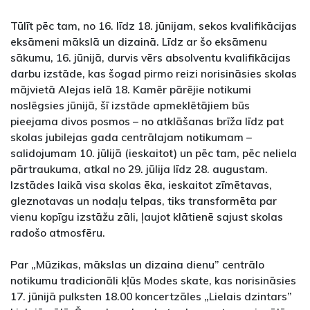
Tūlīt pēc tam, no 16. līdz 18. jūnijam, sekos kvalifikācijas
eksāmeni mākslā un dizainā. Līdz ar šo eksāmenu
sākumu, 16. jūnijā, durvis vērs absolventu kvalifikācijas
darbu izstāde, kas šogad pirmo reizi norisināsies skolas
mājvietā Alejas ielā 18. Kamēr pārējie notikumi
noslēgsies jūnijā, šī izstāde apmeklētājiem būs
pieejama divos posmos – no atklāšanas brīža līdz pat
skolas jubilejas gada centrālajam notikumam –
salidojumam 10. jūlijā (ieskaitot) un pēc tam, pēc neliela
pārtraukuma, atkal no 29. jūlija līdz 28. augustam.
Izstādes laikā visa skolas ēka, ieskaitot zīmētavas,
gleznotavas un nodaļu telpas, tiks transformēta par
vienu kopīgu izstāžu zāli, ļaujot klātienē sajust skolas
radošo atmosfēru.
Par „Mūzikas, mākslas un dizaina dienu” centrālo
notikumu tradicionāli kļūs Modes skate, kas norisināsies
17. jūnijā pulksten 18.00 koncertzāles „Lielais dzintars”