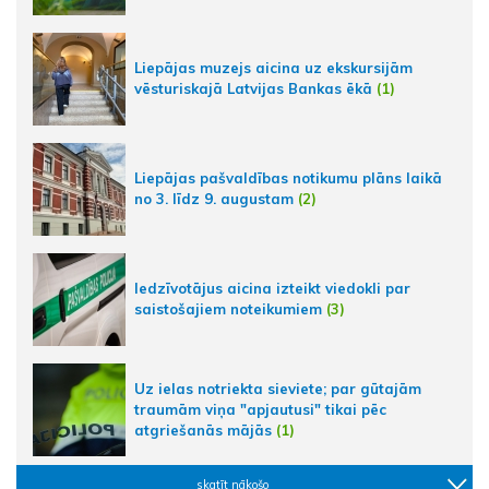
Liepājas muzejs aicina uz ekskursijām
vēsturiskajā Latvijas Bankas ēkā
(1)
Liepājas pašvaldības notikumu plāns laikā
no 3. līdz 9. augustam
(2)
Iedzīvotājus aicina izteikt viedokli par
saistošajiem noteikumiem
(3)
Uz ielas notriekta sieviete; par gūtajām
traumām viņa "apjautusi" tikai pēc
atgriešanās mājās
(1)
skatīt nākošo