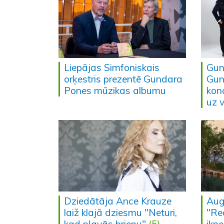
Liepājas Simfoniskais
Gun
orķestris prezentē Gundara
Gun
Pones mūzikas albumu
kon
uz 
Dziedātāja Ance Krauze
Aug
laiž klajā dziesmu "Neturi,
"Re
kad pļavās brienu"
(5)
ikn