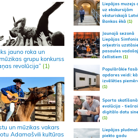
Liepājas muzejs 
uz ekskursijām
vēsturiskajā Latv
Bankas ēkā
(1)
Jaunajā sezonā
Liepājas Simfoni
orķestris uzstāsi
iks jauno roka un
pasaules vadoša
čellistiem
(1)
mūzikas grupu konkurss
aņas revolūcija”
(1)
Populārākie fas
apdares veidi: kā
izvēlēties piemēr
(1)
Sporta skatīšanā
evolūcija - tiešra
digitālo datu sin
(1)
stu un mūzikas vakars
Liepājas pludmal
Šotu Adamašvili kultūras
piekto gadu