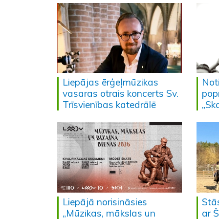
Liepājas ērģeļmūzikas
Not
vasaras otrais koncerts Sv.
pop
Trīsvienības katedrālē
„Sk
Liepājā norisināsies
Stā
„Mūzikas, mākslas un
ar 