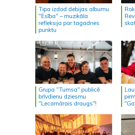
Tipa izdod debijas albumu
Rok
"Esība" – muzikāla
Rev
refleksija par tagadnes
skat
punktu
Grupa "Tumsa" publicē
Lau
brīvdienu dziesmu
pir
"Lecamārais draugs"!
"Ga