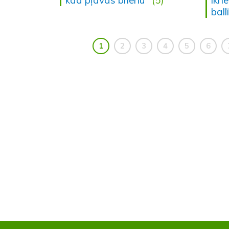
ball
1
2
3
4
5
6