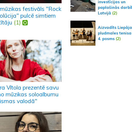
investīcijas un
paplašinās darbī
mūzikas festivāls "Rock
Latvijā
(2)
olūcija" pulcē simtiem
ītāju
(1)
Aizvadīts Liepāj
pludmales tenisa
4. posms
(2)
ra Vītola prezentē savu
mo mūzikas soloalbumu
ismas valodā"