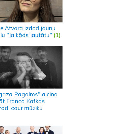
ne Atvara izdod jaunu
lu "Ja kāds jautātu"
(1)
gaza Pagalms" aicina
lāt Franca Kafkas
ļradi caur mūziku