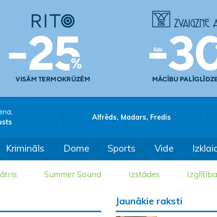
ena,
Alfrēds, Madars, Fredis
usts
Krimināls
Dome
Sports
Vide
Izklai
ātris
Summer Sound
Izstādes
Izglītīb
Jaunākie raksti