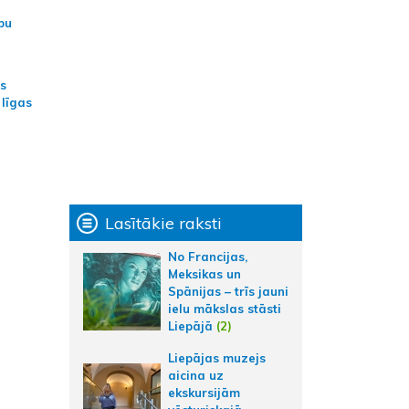
bu
as
 līgas
Lasītākie raksti
No Francijas,
Meksikas un
Spānijas – trīs jauni
ielu mākslas stāsti
Liepājā
(2)
Liepājas muzejs
aicina uz
ekskursijām