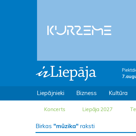
Piektdi
7.aug
Liepājnieki
Bizness
Kultūra
Koncerts
Liepāja 2027
Te
Birkas
"mūzika"
raksti