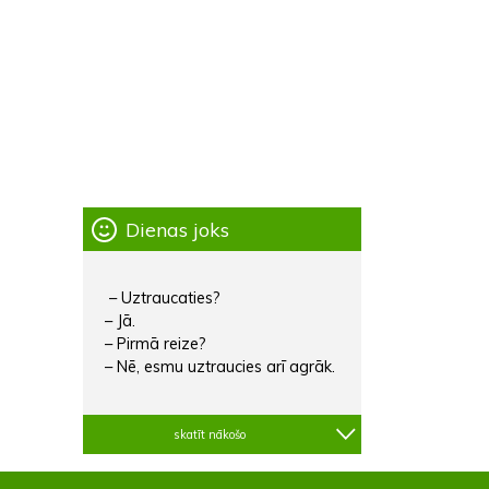
Dienas joks
– Uztraucaties?
– Jā.
– Pirmā reize?
– Nē, esmu uztraucies arī agrāk.
skatīt nākošo