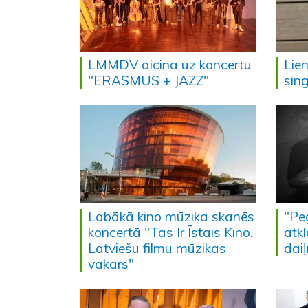
LMMDV aicina uz koncertu
Lie
"ERASMUS + JAZZ"
sing
Labākā kino mūzika skanēs
"Pe
koncertā "Tas Ir Īstais Kino.
atk
Latviešu filmu mūzikas
dai
vakars"