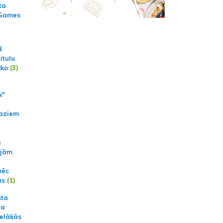
ta
 Games
d
itulu
ļko
(3)
k"
aziem
a
ajām
pēc
ās
(1)
sta
na
ielākās