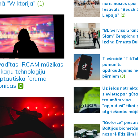
ā “Wiktorija”
(1)
norisināsies spor
festivāls "Beach
Liepaja"
(1)
"BL Serviss Gran
Slam" čempiona t
izcīna Ernests Bu
Tiešraidē "TikTo
vadītas IRCAM mūzikas
pamanīts
apdraudējums m
skaņu tehnoloģiju
bērniem
(3)
rptautiskā foruma
bnīcas
Uz ielas notriekt
sieviete; par gūt
traumām viņa
"apjautusi" tikai 
atgriešanās māj
“Bioforce” piesai
Baltijas biometā
nozarē līdz šim l