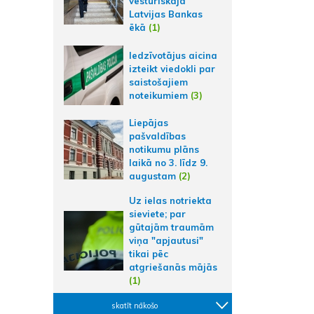
vēsturiskajā
Latvijas Bankas
ēkā
(1)
Iedzīvotājus aicina
izteikt viedokli par
saistošajiem
noteikumiem
(3)
Liepājas
pašvaldības
notikumu plāns
laikā no 3. līdz 9.
augustam
(2)
Uz ielas notriekta
sieviete; par
gūtajām traumām
viņa "apjautusi"
tikai pēc
atgriešanās mājās
(1)
skatīt nākošo