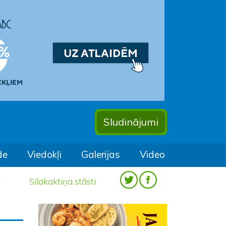
Sludinājumi
de
Viedokļi
Galerijas
Video
a
Silakaktiņa stāsti