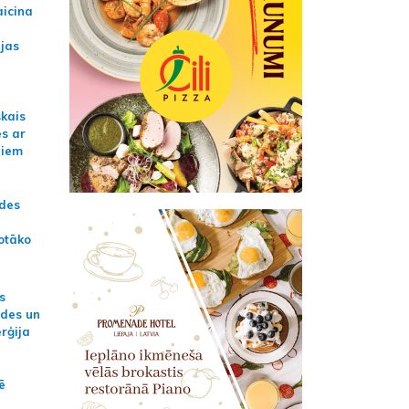
aicina
ijas
skais
es ar
jiem
ādes
otāko
s
ides un
erģija
ē