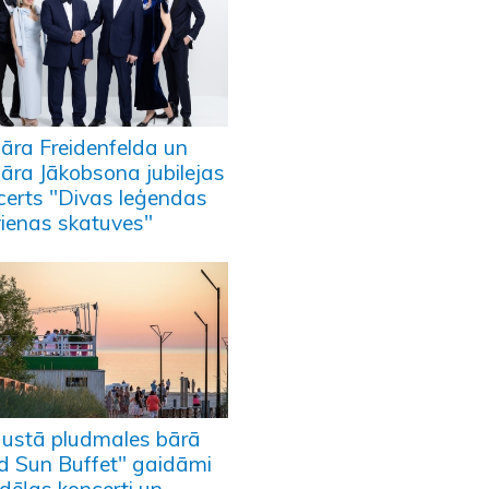
āra Freidenfelda un
āra Jākobsona jubilejas
certs "Divas leģendas
vienas skatuves"
ustā pludmales bārā
d Sun Buffet" gaidāmi
edēļas koncerti un