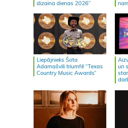
dizaina dienas 2026”
nam
Liepājnieks Šota
Aiz
Adamašvili triumfē “Texas
un 
Country Music Awards”
sta
dar