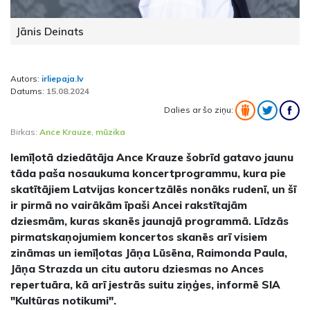
Jānis Deinats
Autors:
irliepaja.lv
Datums:
15.08.2024
Dalies ar šo ziņu:
Birkas:
Ance Krauze
,
mūzika
Iemīļotā dziedātāja Ance Krauze šobrīd gatavo jaunu
tāda paša nosaukuma koncertprogrammu, kura pie
skatītājiem Latvijas koncertzālēs nonāks rudenī, un šī
ir pirmā no vairākām īpaši Ancei rakstītajām
dziesmām, kuras skanēs jaunajā programmā. Līdzās
pirmatskaņojumiem koncertos skanēs arī visiem
zināmas un iemīļotas Jāņa Lūsēna, Raimonda Paula,
Jāņa Strazda un citu autoru dziesmas no Ances
repertuāra, kā arī jestrās suitu ziņģes, informē SIA
"Kultūras notikumi".