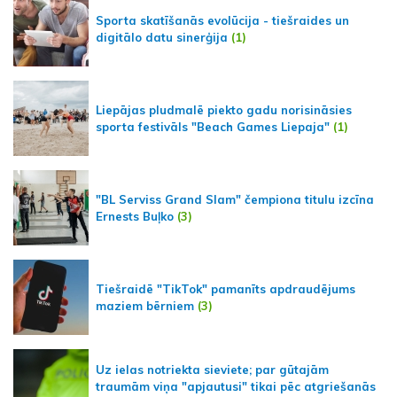
Sporta skatīšanās evolūcija - tiešraides un
digitālo datu sinerģija
(1)
Liepājas pludmalē piekto gadu norisināsies
sporta festivāls "Beach Games Liepaja"
(1)
"BL Serviss Grand Slam" čempiona titulu izcīna
Ernests Buļko
(3)
Tiešraidē "TikTok" pamanīts apdraudējums
maziem bērniem
(3)
Uz ielas notriekta sieviete; par gūtajām
traumām viņa "apjautusi" tikai pēc atgriešanās