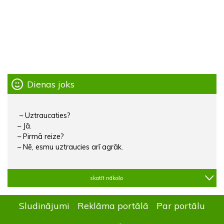
Dienas joks
– Uztraucaties?
– Jā.
– Pirmā reize?
– Nē, esmu uztraucies arī agrāk.
skatīt nākošo
Sludinājumi
Reklāma portālā
Par portālu