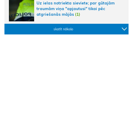
Uz ielas notriekta sieviete; par gūtajām
traumām viņa "apjautusi" tikai pēc
atgriešanās mājās
(1)
skatīt nākošo