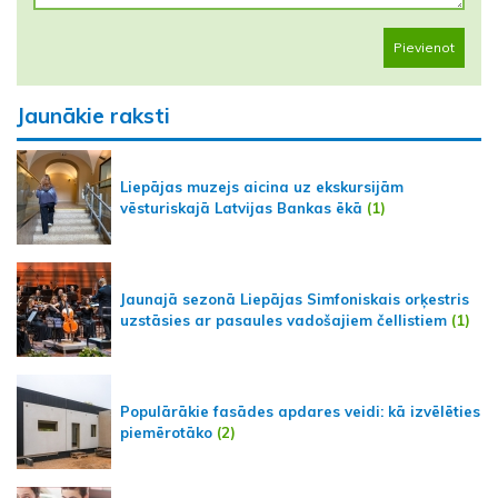
Pievienot
Jaunākie raksti
Liepājas muzejs aicina uz ekskursijām
vēsturiskajā Latvijas Bankas ēkā
(1)
Jaunajā sezonā Liepājas Simfoniskais orķestris
uzstāsies ar pasaules vadošajiem čellistiem
(1)
Populārākie fasādes apdares veidi: kā izvēlēties
piemērotāko
(2)