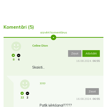
Komentāri (5)
aizvērt komentārus
Celine Dion
Ziņot
Atbildēt
8
6
16.08.2024.
06:55
Skaisti...
????
Ziņot
22
2
16.08.2024.
06:55
Patīk ķērkšana!?????