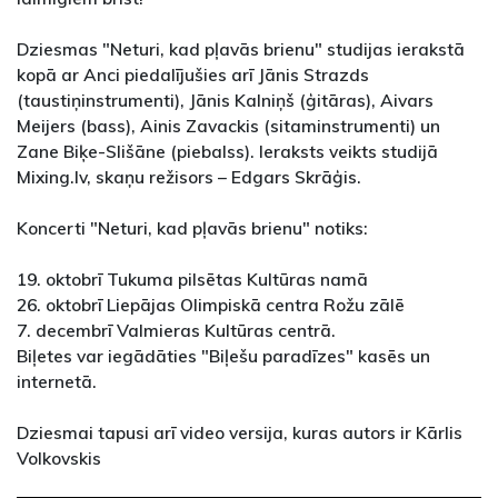
Dziesmas "Neturi, kad pļavās brienu" studijas ierakstā
kopā ar Anci piedalījušies arī Jānis Strazds
(taustiņinstrumenti), Jānis Kalniņš (ģitāras), Aivars
Meijers (bass), Ainis Zavackis (sitaminstrumenti) un
Zane Biķe-Slišāne (piebalss). Ieraksts veikts studijā
Mixing.lv, skaņu režisors – Edgars Skrāģis.
Koncerti "Neturi, kad pļavās brienu" notiks:
19. oktobrī Tukuma pilsētas Kultūras namā
26. oktobrī Liepājas Olimpiskā centra Rožu zālē
7. decembrī Valmieras Kultūras centrā.
Biļetes var iegādāties "Biļešu paradīzes" kasēs un
internetā.
Dziesmai tapusi arī video versija, kuras autors ir Kārlis
Volkovskis