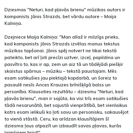
Dziesmas "Neturi, kad pļavās brienu" mūzikas autors ir
komponists Jānis Strazds, bet vārdu autore – Maija
Kalniņa.
Dzejniece Maija Kalniņa: "Man allaž ir milzīgs prieks,
kad komponists Jānis Strazds izvēlas manus tekstus
mūzikas tapšanai. Jānis spēj notvert ne tikai tekstā
pateikto, bet arī ļoti precīzi uztver, izceļ, papildina un
pasvītro to, kas ir ap, zem un aiz tā un tādējādi piešķir
skaistus spārnus – mūziku – tekstā paustajam. Mēs
esam satikušies jau piektajā kopdarbā, un šoreiz to
pasaulē nesīs Ances Krauzes brīnišķīgā balss un
personība. Klausoties rezultātu – dziesmu "Neturi, kad
pļavās brienu", man ir sajūta, ka visi trīs esam satikušies
tādā nesarunātā, bet sajustā vienprātībā, bet vienlaikus
katrs esam ielikuši ko ļoti savu un personisku, sakausējot
to vienā stāstā. Ceru, ka arīdzan klausītājiem šī
dziesma ļaus atpazīt un izbaudīt savas pļavas, kurās
laimīgiem brist!"