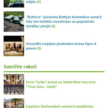
mājās
(1)
“Bioforce” piesaista Baltijas biometāna nozarē
līdz šim lielākās investīcijas un paplašinās
darbību Latvijā
(2)
Aizvadīts Liepājas pludmales tenisa līgas 4.
posms
(2)
Saistītie raksti
Koris "Laiks" aicina uz labdarības koncertu
"Tuvu, tuvu… tepat"
Liepājas Simfoniskais orķestris bagātinās