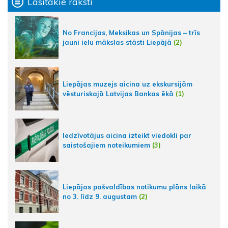
Lasītākie raksti
No Francijas, Meksikas un Spānijas – trīs
jauni ielu mākslas stāsti Liepājā
(2)
Liepājas muzejs aicina uz ekskursijām
vēsturiskajā Latvijas Bankas ēkā
(1)
Iedzīvotājus aicina izteikt viedokli par
saistošajiem noteikumiem
(3)
Liepājas pašvaldības notikumu plāns laikā
no 3. līdz 9. augustam
(2)