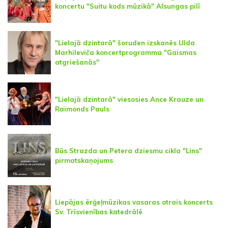
koncertu "Suitu kods mūzikā" Alsungas pilī
"Lielajā dzintarā" šoruden izskanēs Ulda
Marhileviča koncertprogramma "Gaismas
atgriešanās"
"Lielajā dzintarā" viesosies Ance Krauze un
Raimonds Pauls
Būs Strazda un Petera dziesmu cikla "Lins"
pirmatskaņojums
Liepājas ērģeļmūzikas vasaras otrais koncerts
Sv. Trīsvienības katedrālē