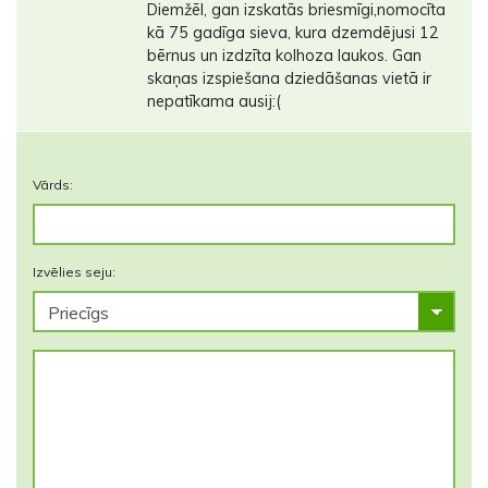
Diemžēl, gan izskatās briesmīgi,nomocīta
kā 75 gadīga sieva, kura dzemdējusi 12
bērnus un izdzīta kolhoza laukos. Gan
skaņas izspiešana dziedāšanas vietā ir
nepatīkama ausij:(
Vārds:
Izvēlies seju: