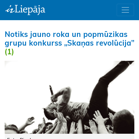
Notiks jauno roka un popmūzikas
grupu konkurss „Skaņas revolūcija”
(1)