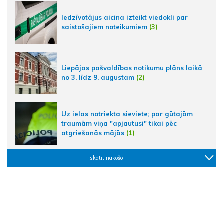
Iedzīvotājus aicina izteikt viedokli par
saistošajiem noteikumiem
(3)
Liepājas pašvaldības notikumu plāns laikā
no 3. līdz 9. augustam
(2)
Uz ielas notriekta sieviete; par gūtajām
traumām viņa "apjautusi" tikai pēc
atgriešanās mājās
(1)
skatīt nākošo