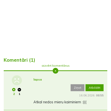
Komentāri (1)
aizvērt komentārus
lapsa
Ziņot
Atbildēt
2
1
16.06.2026.
08:55
Atkal nedos mieru kaiminiem :(((