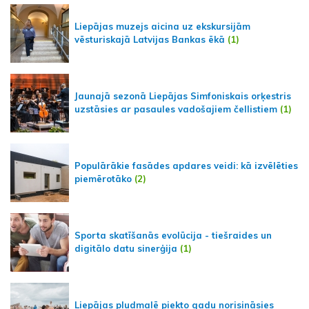
Liepājas muzejs aicina uz ekskursijām
vēsturiskajā Latvijas Bankas ēkā
(1)
Jaunajā sezonā Liepājas Simfoniskais orķestris
uzstāsies ar pasaules vadošajiem čellistiem
(1)
Populārākie fasādes apdares veidi: kā izvēlēties
piemērotāko
(2)
Sporta skatīšanās evolūcija - tiešraides un
digitālo datu sinerģija
(1)
Liepājas pludmalē piekto gadu norisināsies