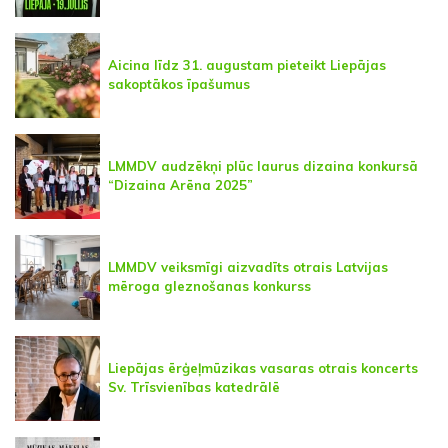
Aicina līdz 31. augustam pieteikt Liepājas
sakoptākos īpašumus
LMMDV audzēkņi plūc laurus dizaina konkursā
“Dizaina Arēna 2025”
LMMDV veiksmīgi aizvadīts otrais Latvijas
mēroga gleznošanas konkurss
Liepājas ērģeļmūzikas vasaras otrais koncerts
Sv. Trīsvienības katedrālē