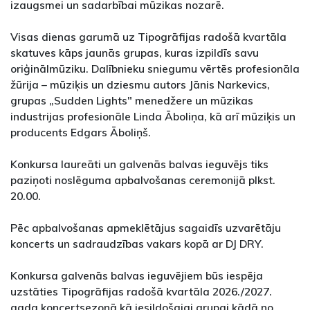
izaugsmei un sadarbībai mūzikas nozarē.
Visas dienas garumā uz Tipogrāfijas radošā kvartāla
skatuves kāps jaunās grupas, kuras izpildīs savu
oriģinālmūziku. Dalībnieku sniegumu vērtēs profesionāla
žūrija – mūziķis un dziesmu autors Jānis Narkevics,
grupas „Sudden Lights" menedžere un mūzikas
industrijas profesionāle Linda Āboliņa, kā arī mūziķis un
producents Edgars Āboliņš.
Konkursa laureāti un galvenās balvas ieguvējs tiks
paziņoti noslēguma apbalvošanas ceremonijā plkst.
20.00.
Pēc apbalvošanas apmeklētājus sagaidīs uzvarētāju
koncerts un sadraudzības vakars kopā ar DJ DRY.
Konkursa galvenās balvas ieguvējiem būs iespēja
uzstāties Tipogrāfijas radošā kvartāla 2026./2027.
gada koncertsezonā kā iesildošajai grupai kādā no