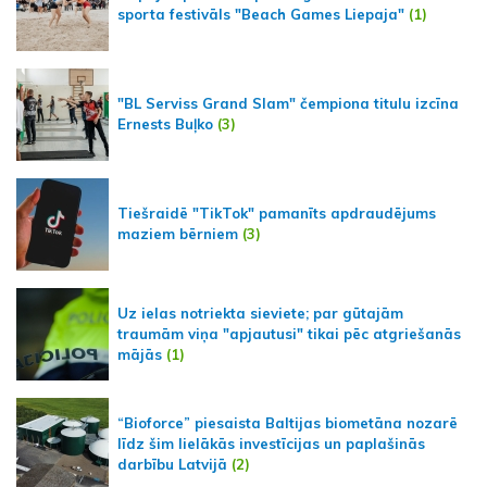
sporta festivāls "Beach Games Liepaja"
(1)
"BL Serviss Grand Slam" čempiona titulu izcīna
Ernests Buļko
(3)
Tiešraidē "TikTok" pamanīts apdraudējums
maziem bērniem
(3)
Uz ielas notriekta sieviete; par gūtajām
traumām viņa "apjautusi" tikai pēc atgriešanās
mājās
(1)
“Bioforce” piesaista Baltijas biometāna nozarē
līdz šim lielākās investīcijas un paplašinās
darbību Latvijā
(2)