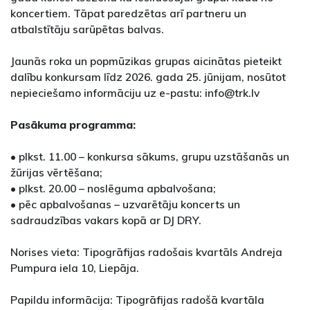
koncertiem. Tāpat paredzētas arī partneru un
atbalstītāju sarūpētas balvas.
Jaunās roka un popmūzikas grupas aicinātas pieteikt
dalību konkursam līdz 2026. gada 25. jūnijam, nosūtot
nepieciešamo informāciju uz e-pastu: info@trk.lv
Pasākuma programma:
• plkst. 11.00 – konkursa sākums, grupu uzstāšanās un
žūrijas vērtēšana;
• plkst. 20.00 – noslēguma apbalvošana;
• pēc apbalvošanas – uzvarētāju koncerts un
sadraudzības vakars kopā ar DJ DRY.
Norises vieta: Tipogrāfijas radošais kvartāls Andreja
Pumpura iela 10, Liepāja.
Papildu informācija: Tipogrāfijas radošā kvartāla