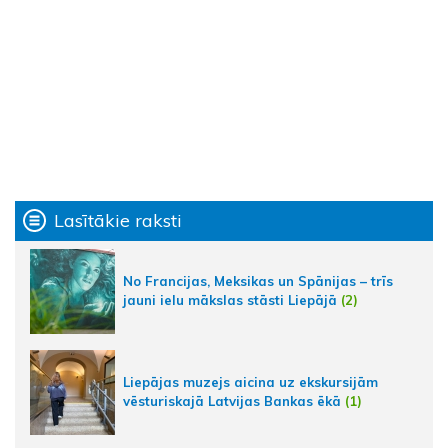
Lasītākie raksti
No Francijas, Meksikas un Spānijas – trīs
jauni ielu mākslas stāsti Liepājā
(2)
Liepājas muzejs aicina uz ekskursijām
vēsturiskajā Latvijas Bankas ēkā
(1)