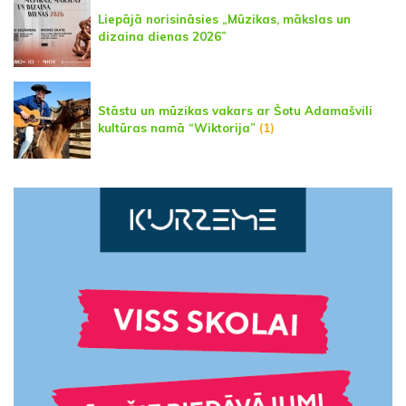
Liepājā norisināsies „Mūzikas, mākslas un
dizaina dienas 2026”
Stāstu un mūzikas vakars ar Šotu Adamašvili
kultūras namā “Wiktorija”
(1)