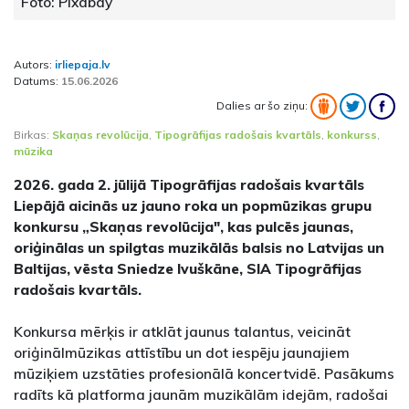
Foto: Pixabay
Autors:
irliepaja.lv
Datums:
15.06.2026
Dalies ar šo ziņu:
Birkas:
Skaņas revolūcija
,
Tipogrāfijas radošais kvartāls
,
konkurss
,
mūzika
2026. gada 2. jūlijā Tipogrāfijas radošais kvartāls
Liepājā aicinās uz jauno roka un popmūzikas grupu
konkursu „Skaņas revolūcija", kas pulcēs jaunas,
oriģinālas un spilgtas muzikālās balsis no Latvijas un
Baltijas, vēsta Sniedze Ivuškāne, SIA Tipogrāfijas
radošais kvartāls.
Konkursa mērķis ir atklāt jaunus talantus, veicināt
oriģinālmūzikas attīstību un dot iespēju jaunajiem
mūziķiem uzstāties profesionālā koncertvidē. Pasākums
radīts kā platforma jaunām muzikālām idejām, radošai