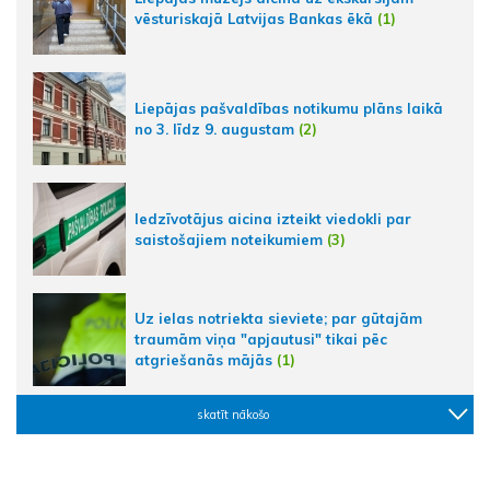
vēsturiskajā Latvijas Bankas ēkā
(1)
Liepājas pašvaldības notikumu plāns laikā
no 3. līdz 9. augustam
(2)
Iedzīvotājus aicina izteikt viedokli par
saistošajiem noteikumiem
(3)
Uz ielas notriekta sieviete; par gūtajām
traumām viņa "apjautusi" tikai pēc
atgriešanās mājās
(1)
skatīt nākošo