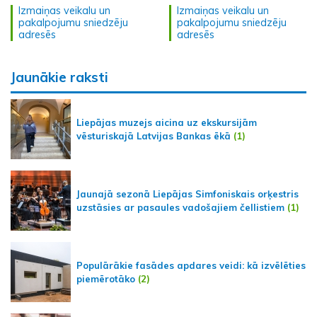
Izmaiņas veikalu un
Izmaiņas veikalu un
pakalpojumu sniedzēju
pakalpojumu sniedzēju
adresēs
adresēs
Jaunākie raksti
Liepājas muzejs aicina uz ekskursijām
vēsturiskajā Latvijas Bankas ēkā
(1)
Jaunajā sezonā Liepājas Simfoniskais orķestris
uzstāsies ar pasaules vadošajiem čellistiem
(1)
Populārākie fasādes apdares veidi: kā izvēlēties
piemērotāko
(2)