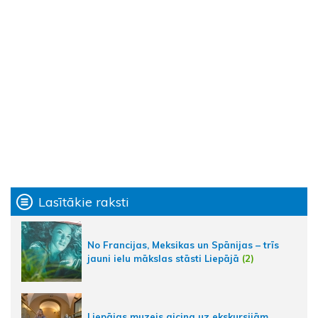
Lasītākie raksti
No Francijas, Meksikas un Spānijas – trīs
jauni ielu mākslas stāsti Liepājā
(2)
Liepājas muzejs aicina uz ekskursijām