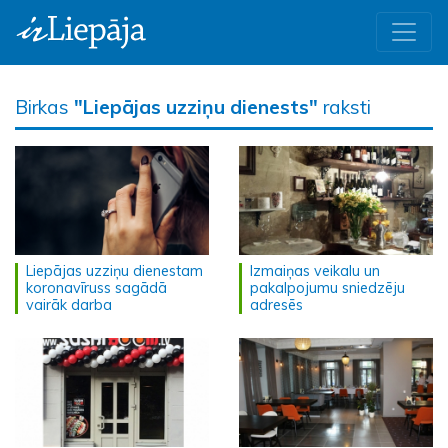
Birkas
"Liepājas uzziņu dienests"
raksti
Liepājas uzziņu dienestam
Izmaiņas veikalu un
koronavīruss sagādā
pakalpojumu sniedzēju
vairāk darba
adresēs