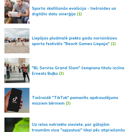
Sporta skatīšanās evolūcija - tiešraides un
digitālo datu sinerģija
(1)
Liepājas pludmalē piekto gadu norisināsies
sporta festivāls "Beach Games Liepaja"
(1)
"BL Serviss Grand Slam" čempiona titulu izcīna
Ernests Buļko
(3)
Tiešraidē "TikTok" pamanīts apdraudējums
maziem bērniem
(3)
Uz ielas notriekta sieviete; par gūtajām
traumām viņa "apjautusi" tikai pēc atgriešanās