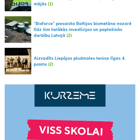
mājās
(1)
“Bioforce” piesaista Baltijas biometāna nozarē
līdz šim lielākās investīcijas un paplašinās
darbību Latvijā
(2)
Aizvadīts Liepājas pludmales tenisa līgas 4.
posms
(2)