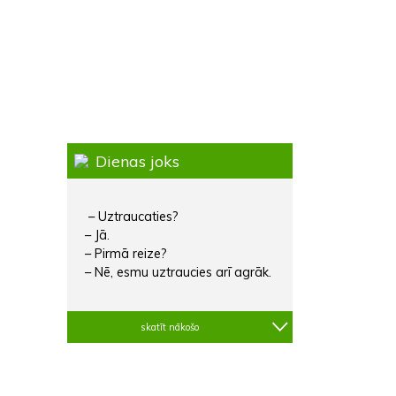
Dienas joks
– Uztraucaties?
– Jā.
– Pirmā reize?
– Nē, esmu uztraucies arī agrāk.
skatīt nākošo