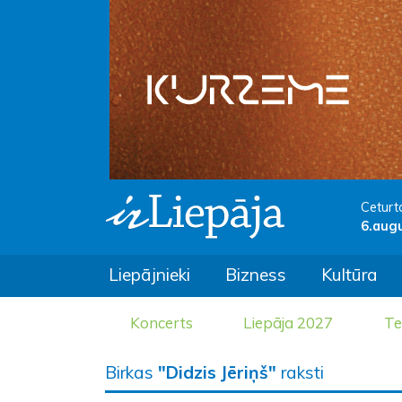
Ceturt
6.aug
Liepājnieki
Bizness
Kultūra
Koncerts
Liepāja 2027
Te
Birkas
"Didzis Jēriņš"
raksti