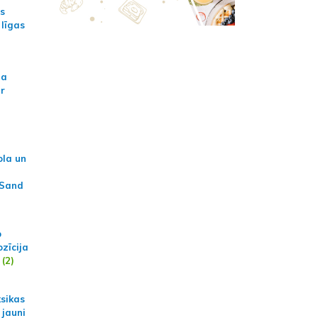
as
 līgas
na
ar
ola un
 Sand
p
zīcija
(2)
ksikas
 jauni