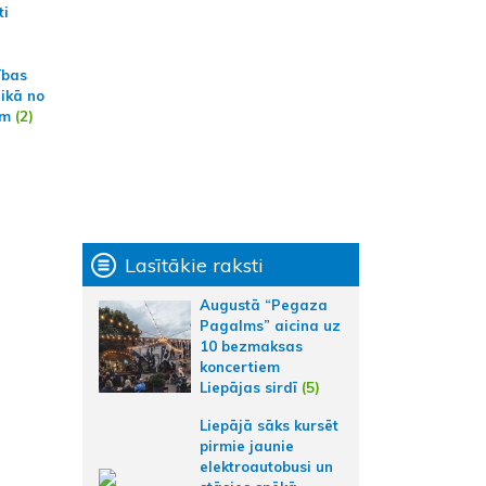
ti
ības
aikā no
am
(2)
Lasītākie raksti
Augustā “Pegaza
Pagalms” aicina uz
10 bezmaksas
koncertiem
Liepājas sirdī
(5)
Liepājā sāks kursēt
pirmie jaunie
elektroautobusi un