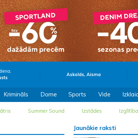
diena,
Askolds, Aisma
usts
Krimināls
Dome
Sports
Vide
Izklai
ātris
Summer Sound
Izstādes
Izglītīb
Jaunākie raksti