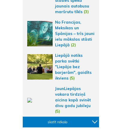
stāsies spēkā
jaunais autobusu
maršrutu tīkls
(3)
No Francijas,
Meksikas un
Spānijas – trīs jauni
ielu mākslas stāsti
Liepājā
(2)
Liepājā notiks
parka svētki
"Liepāja bez
barjerām", gaidīts
ikviens
(5)
JaunLiepājas
vakara tirdziņš
aicina kopā svinēt
divu gadu jubileju
(5)
skatīt nākošo