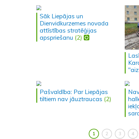
Sāk Liepājas un
Dienvidkurzemes novada
attīstības stratēģijas
apspriešanu
(2)
Lasī
Kar
"ai
Pašvaldība: Par Liepājas
Nav
tiltiem nav jāuztraucas
(2)
hal
iek
sar
1
2
3
4