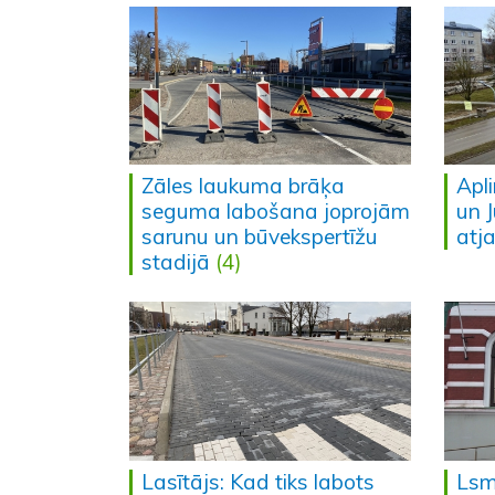
Zāles laukuma brāķa
Apli
seguma labošana joprojām
un 
sarunu un būvekspertīžu
atj
stadijā
(4)
Lasītājs: Kad tiks labots
Lsm.