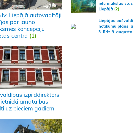
ielu mākslas stās
Liepājā
(2)
lv: Liepājā autovadītāji
Liepājas pašvald
ījas par jauno
notikumu plāns l
iksmes koncepciju
3. līdz 9. august
sētas centrā
(1)
aldības izpilddirektors
vietnieki amatā būs
lti uz pieciem gadiem