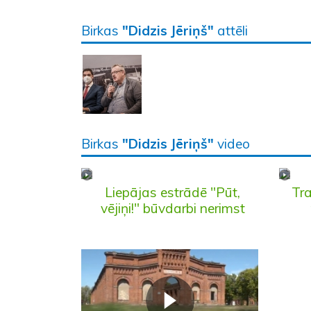
Birkas
"Didzis Jēriņš"
attēli
Birkas
"Didzis Jēriņš"
video
Liepājas estrādē "Pūt,
Tra
vējiņi!" būvdarbi nerimst