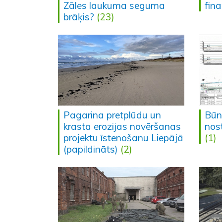
Zāles laukuma seguma
fin
brāķis?
(23)
Pagarina pretplūdu un
Būn
krasta erozijas novēršanas
nost
projektu īstenošanu Liepājā
(1)
(papildināts)
(2)