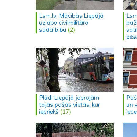
Lsm.lv: Mācībās Liepājā
Lsm.
uzlabo civilmilitāro
baž
sadarbību
(2)
sat
pil
Plūdi Liepājā joprojām
Pašv
tajās pašās vietās, kur
un 
iepriekš
(17)
iece