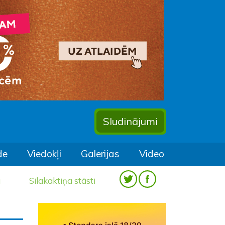
Sludinājumi
de
Viedokļi
Galerijas
Video
a
Silakaktiņa stāsti