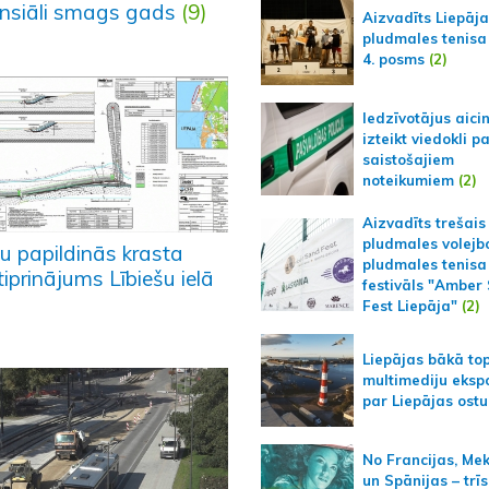
ansiāli smags gads
(9)
Aizvadīts Liepāj
pludmales tenisa
4. posms
(2)
Iedzīvotājus aici
izteikt viedokli p
saistošajiem
noteikumiem
(2)
Aizvadīts trešais
pludmales volejb
u papildinās krasta
pludmales tenisa
iprinājums Lībiešu ielā
festivāls "Amber
Fest Liepāja"
(2)
Liepājas bākā to
multimediju ekspo
par Liepājas ostu
No Francijas, Me
un Spānijas – trīs