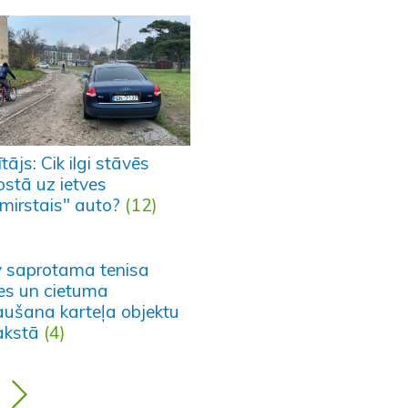
tājs: Cik ilgi stāvēs
ostā uz ietves
zmirstais" auto?
(12)
 saprotama tenisa
les un cietuma
ļaušana karteļa objektu
akstā
(4)