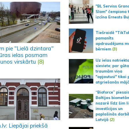
"BL Serviss Gran
Slam" čempiona t
izcīna Ernests Bu
Tiešraidē "TikTo
pamanīts
apdraudējums m
m pie "Lielā dzintara"
bērniem
(3)
Jūras ielas posmam
Uz ielas notriekt
aunos virskārtu
(8)
sieviete; par gūt
traumām viņa
"apjautusi" tikai 
atgriešanās māj
“Bioforce” piesai
Baltijas biometā
nozarē līdz šim l
investīcijas un
paplašinās darbī
Latvijā
(2)
lv: Liepājai priekšā