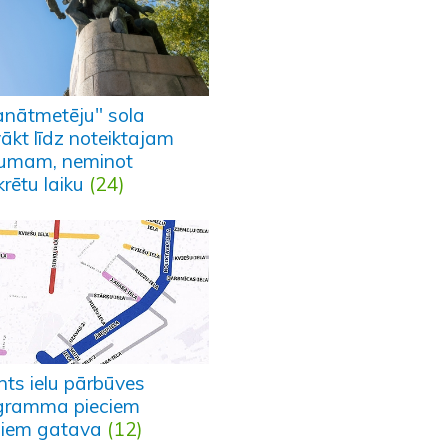
anātmetēju" sola
ākt līdz noteiktajam
umam, neminot
rētu laiku
(24)
nts ielu pārbūves
gramma pieciem
iem gatava
(12)