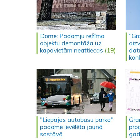
Dome: Padomju režīma
"Gr
objektu demontāža uz
aizv
kapavietām neattiecas
(19)
dat
konk
"Liepājas autobusu parka"
Gra
padome ievēlēta jaunā
pro
sastāvā
gad