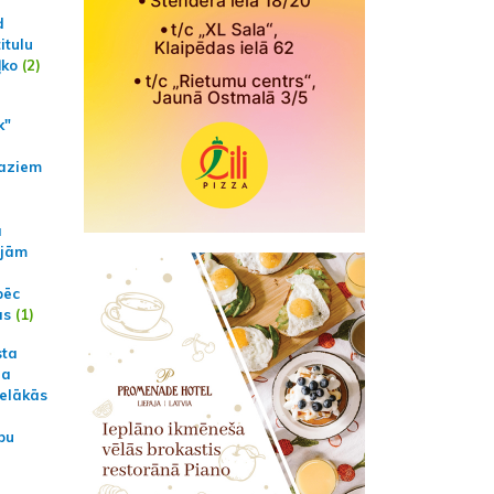
d
itulu
ļko
(2)
k"
aziem
a
ajām
pēc
ās
(1)
sta
na
ielākās
bu