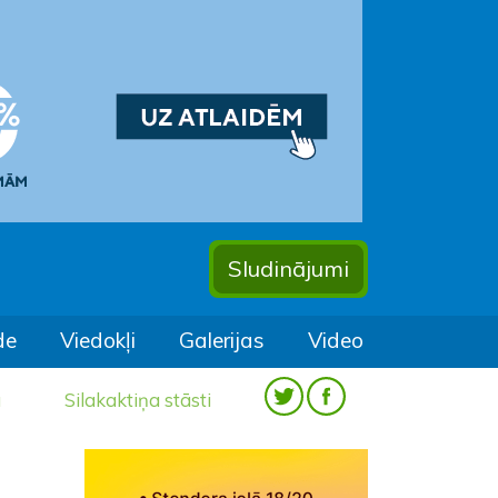
Sludinājumi
de
Viedokļi
Galerijas
Video
a
Silakaktiņa stāsti