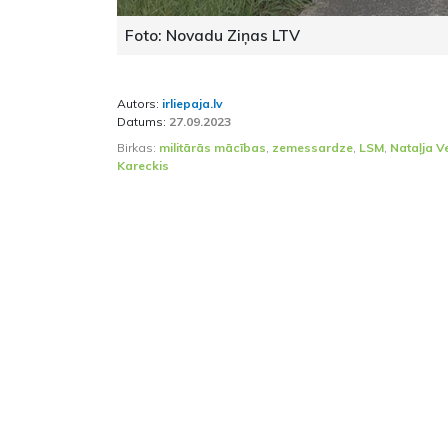
Foto: Novadu Ziņas LTV
Autors:
irliepaja.lv
Datums:
27.09.2023
Birkas:
militārās mācības
,
zemessardze
,
LSM
,
Nataļja 
Kareckis