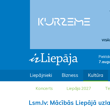
Piektdi
7.aug
Liepājnieki
Bizness
Kultūra
Koncerts
Liepāja 2027
Te
Lsm.lv: Mācībās Liepājā uzl