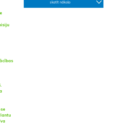
skatīt nākošo
e
isiju
ācības
.
na
ese
alantu
īva