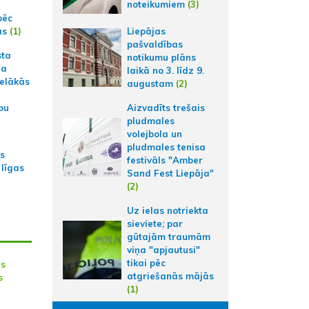
noteikumiem
(3)
pēc
ās
(1)
Liepājas
pašvaldības
sta
notikumu plāns
na
laikā no 3. līdz 9.
ielākās
augustam
(2)
bu
Aizvadīts trešais
pludmales
volejbola un
pludmales tenisa
as
festivāls "Amber
 līgas
Sand Fest Liepāja"
(2)
Uz ielas notriekta
sieviete; par
gūtajām traumām
viņa "apjautusi"
tikai pēc
ās
atgriešanās mājās
s
(1)