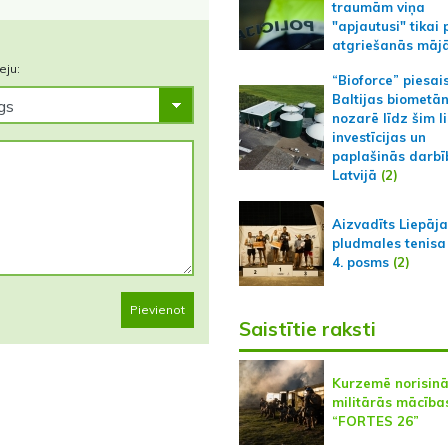
traumām viņa
"apjautusi" tikai 
atgriešanās māj
eju:
“Bioforce” piesai
Baltijas biometā
nozarē līdz šim l
investīcijas un
paplašinās darbī
Latvijā
(2)
Aizvadīts Liepāj
pludmales tenisa
4. posms
(2)
Pievienot
Saistītie raksti
Kurzemē norisin
militārās mācība
“FORTES 26”