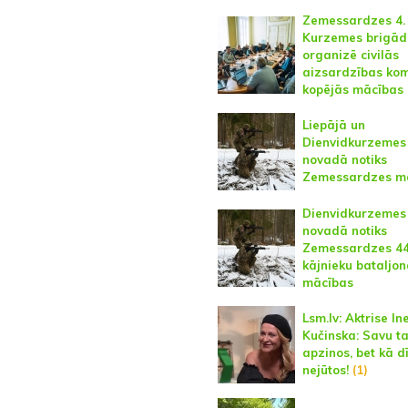
Zemessardzes 4.
Kurzemes brigād
organizē civilās
aizsardzības kom
kopējās mācības
Liepājā un
Dienvidkurzemes
novadā notiks
Zemessardzes m
Dienvidkurzemes
novadā notiks
Zemessardzes 44
kājnieku bataljo
mācības
Lsm.lv: Aktrise In
Kučinska: Savu t
apzinos, bet kā d
nejūtos!
(1)