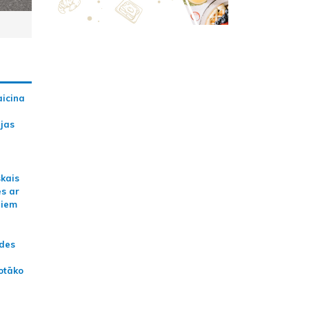
aicina
ijas
skais
es ar
jiem
ādes
otāko