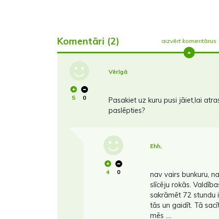
Komentāri (2)
aizvērt komentārus
Vērīgā
5
0
Pasakiet uz kuru pusi jāiet,lai at
paslēpties?
Ehh,
4
0
nav vairs bunkuru, n
slīcēju rokās. Valdība
sakrāmēt 72 stundu 
tās un gaidīt. Tā sacīt
mēs ....