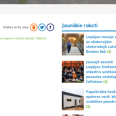
Jaunākie raksti
Dalies ar šo ziņu:
Liepājas muzejs 
Vecvagare
,
Didzis Jēriņš
,
Viktors
uz ekskursijām
vēsturiskajā Latv
Bankas ēkā
(1)
Jaunajā sezonā
Liepājas Simfoni
orķestris uzstāsi
pasaules vadoša
čellistiem
(1)
Populārākie fas
apdares veidi: kā
izvēlēties piemēr
(1)