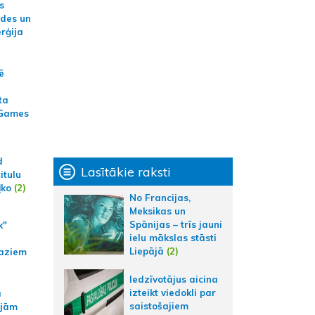
s
ides un
erģija
ē
ta
 Games
d
Lasītākie raksti
itulu
ļko
(2)
No Francijas,
Meksikas un
Spānijas – trīs jauni
k"
ielu mākslas stāsti
Liepājā
(2)
aziem
Iedzīvotājus aicina
izteikt viedokli par
a
saistošajiem
ajām