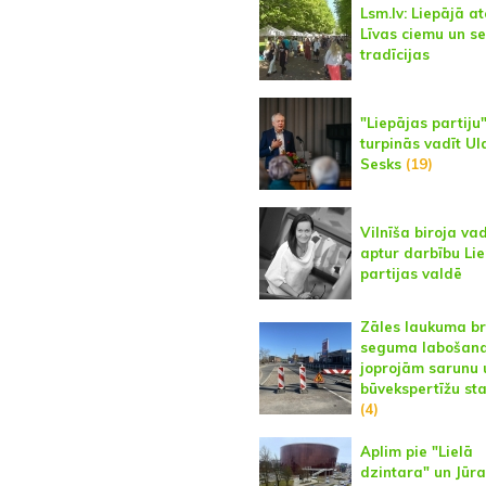
Lsm.lv: Liepājā a
Līvas ciemu un s
tradīcijas
"Liepājas partiju
turpinās vadīt Ul
Sesks
(19)
Vilnīša biroja va
aptur darbību Li
partijas valdē
Zāles laukuma b
seguma labošan
joprojām sarunu 
būvekspertīžu sta
(4)
Aplim pie "Lielā
dzintara" un Jūra