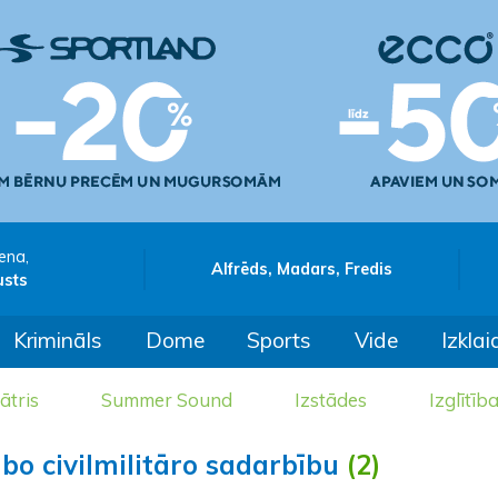
ena,
Alfrēds, Madars, Fredis
usts
Krimināls
Dome
Sports
Vide
Izklai
ātris
Summer Sound
Izstādes
Izglītīb
abo civilmilitāro sadarbību
(2)