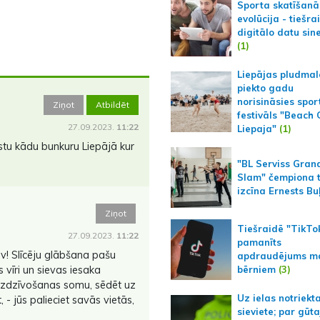
Sporta skatīšanā
evolūcija - tiešra
digitālo datu sin
(1)
Liepājas pludmal
piekto gadu
norisināsies spor
Ziņot
Atbildēt
festivāls "Beach
27.09.2023.
11:22
Liepaja"
(1)
rastu kādu bunkuru Liepājā kur
"BL Serviss Gran
Slam" čempiona t
izcīna Ernests Bu
Ziņot
Tiešraidē "TikTo
27.09.2023.
11:22
pamanīts
av! Slīcēju glābšana pašu
apdraudējums m
s vīri un sievas iesaka
bērniem
(3)
izdzīvošanas somu, sēdēt uz
Uz ielas notriekt
, - jūs palieciet savās vietās,
sieviete; par gūt