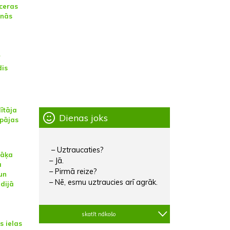
tceras
enās
"
dis
dītāja
Dienas joks
epājas
– Uztraucaties?
rāķa
– Jā.
a
– Pirmā reize?
un
– Nē, esmu uztraucies arī agrāk.
dijā
skatīt nākošo
s ielas