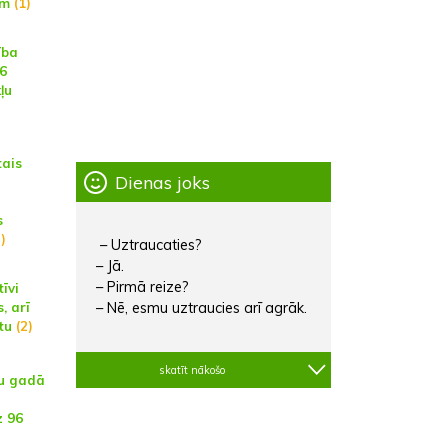
am
(1)
ība
16
ļu
tais
Dienas joks
s
)
– Uztraucaties?
– Jā.
– Pirmā reize?
īvi
– Nē, esmu uztraucies arī agrāk.
, arī
tu
(2)
skatīt nākošo
u gadā
z 96