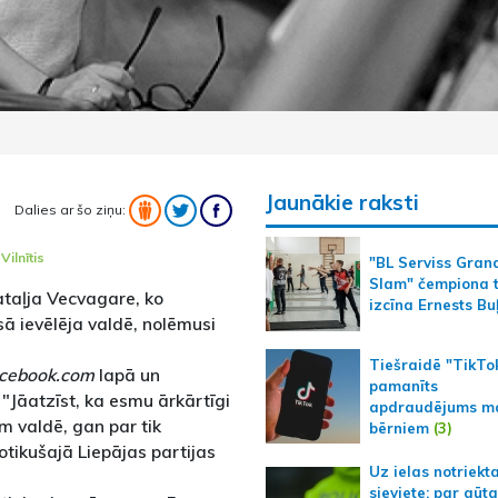
Jaunākie raksti
Dalies ar šo ziņu:
Vilnītis
"BL Serviss Gran
Slam" čempiona t
ataļja Vecvagare, ko
izcīna Ernests Bu
sā ievēlēja valdē, nolēmusi
Tiešraidē "TikTo
cebook.com
lapā un
pamanīts
 "Jāatzīst, ka esmu ārkārtīgi
apdraudējums m
am valdē, gan par tik
bērniem
(3)
otikušajā Liepājas partijas
Uz ielas notriekt
sieviete; par gūt