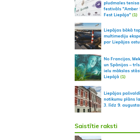
pludmales tenisa
festivāls "Amber
Fest Liepāja"
(1)
Liepājas bākā to
multimediju ekspo
par Liepājas ostu
No Francijas, Me
un Spānijas – trīs
ielu mākslas stās
Liepājā
(1)
Liepājas pašvald
notikumu plāns l
3. līdz 9. august
Saistītie raksti