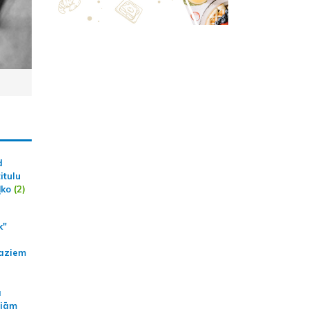
d
itulu
ļko
(2)
k"
aziem
a
ajām