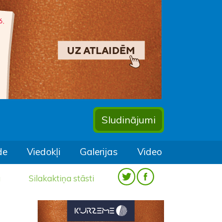
Sludinājumi
de
Viedokļi
Galerijas
Video
a
Silakaktiņa stāsti