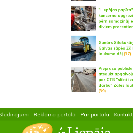
"Liepājas papīra"
koncerna apgroz
pērn samazinājie
diviem procentie
Gunārs Silakaktiņ
Galvas sāpēs Zāl
laukuma dēļ
(37)
Pieprasa publiski
atsaukt apgalvo
par CTB "slikti iz
darbu" Zāles la
(39)
Sludinājumi
Reklāma portālā
Par portālu
Kontakt