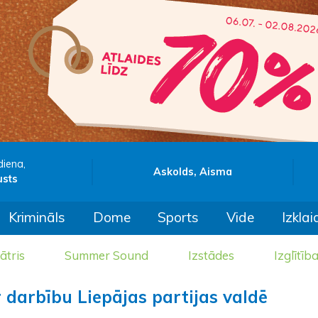
diena,
Askolds, Aisma
usts
Krimināls
Dome
Sports
Vide
Izklai
ātris
Summer Sound
Izstādes
Izglītīb
r darbību Liepājas partijas valdē