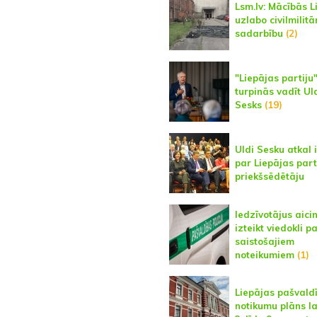
Lsm.lv: Mācībās L
uzlabo civilmilitā
sadarbību
(2)
"Liepājas partiju
turpinās vadīt Ul
Sesks
(19)
Uldi Sesku atkal 
par Liepājas part
priekšsēdētāju
Iedzīvotājus aici
izteikt viedokli p
saistošajiem
noteikumiem
(1)
Liepājas pašvald
notikumu plāns l