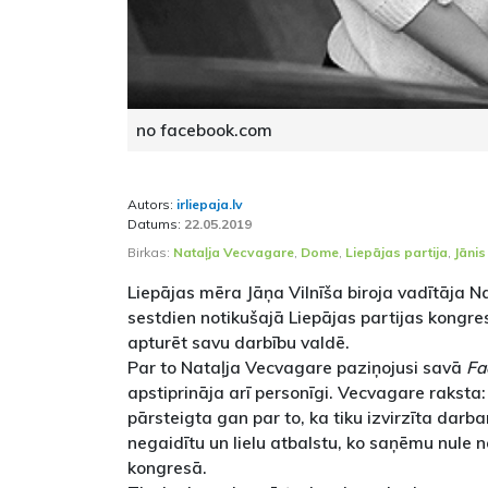
no facebook.com
Autors:
irliepaja.lv
Datums:
22.05.2019
Birkas:
Nataļja Vecvagare
,
Dome
,
Liepājas partija
,
Jānis 
Liepājas mēra Jāņa Vilnīša biroja vadītāja N
sestdien notikušajā Liepājas partijas kongre
apturēt savu darbību valdē.
Par to Nataļja Vecvagare paziņojusi savā
Fa
apstiprināja arī personīgi. Vecvagare raksta:
pārsteigta gan par to, ka tiku izvirzīta darb
negaidītu un lielu atbalstu, ko saņēmu nule n
kongresā.