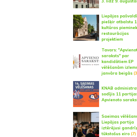
3. līdz 9. august
Liepājas pašvald
piešķir atbalstu 
kultūras pieminek
restaurācijas
projektiem
Tavars: "Apvieno
saraksts" par
kandidātiem EP
vēlēšanām izlem
janvāra beigās
(3
KNAB administrat
sodījis 11 partijas
Apvienoto saraks
Saeimas vēlēšan
Liepājas partija
iztērējusi gandrī
tūkstošus eiro
(7)