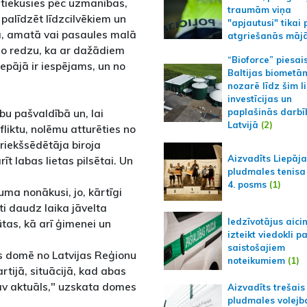
 tiekusies pēc uzmanības,
traumām viņa
s palīdzēt līdzcilvēkiem un
"apjautusi" tikai 
etā, amatā vai pasaules malā
atgriešanās māj
, jo redzu, ka ar dažādiem
“Bioforce” piesai
epājā ir iespējams, un no
Baltijas biometā
nozarē līdz šim l
investīcijas un
rbu pašvaldībā un, lai
paplašinās darbī
Latvijā
(2)
fliktu, nolēmu atturēties no
riekšsēdētāja biroja
Aizvadīts Liepāj
t labas lietas pilsētai. Un
pludmales tenisa
4. posms
(1)
ma nonākusi, jo, kārtīgi
ti daudz laika jāvelta
Iedzīvotājus aici
tas, kā arī ģimenei un
izteikt viedokli p
saistošajiem
ēts domē no Latvijas Reģionu
noteikumiem
(1)
rtijā, situācijā, kad abas
nav aktuāls," uzskata domes
Aizvadīts trešais
pludmales volejb