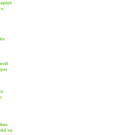
iepājā
ro
"
dis
ievēl
ijas
na
ar
ības
aikā no