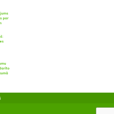
ījums
s par
m
š:
es
jumu
darīto
ukumā
i