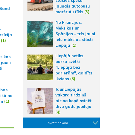
stāsies spēkā
jaunais autobusu
 Sand
maršrutu tīkls
(3)
No Francijas,
Meksikas un
p
Spānijas – trīs jauni
zīcija
ielu mākslas stāsti
(1)
Liepājā
(1)
Liepājā notiks
ksikas
parka svētki
 jauni
"Liepāja bez
ti
barjerām", gaidīts
ikviens
(5)
JaunLiepājas
ības
vakara tirdziņš
aikā no
aicina kopā svinēt
am
(1)
divu gadu jubileju
(4)
skatīt nākošo