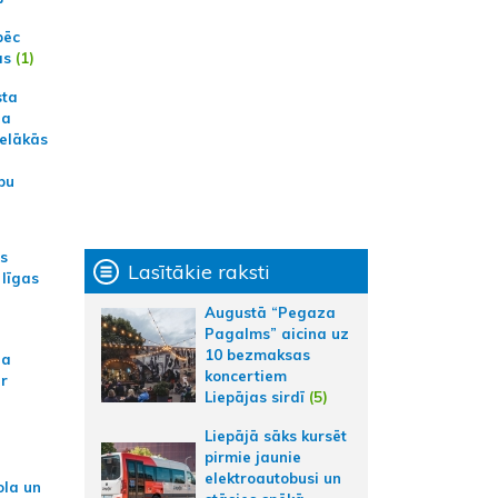
pēc
ās
(1)
sta
na
ielākās
bu
as
Lasītākie raksti
 līgas
Augustā “Pegaza
Pagalms” aicina uz
10 bezmaksas
na
koncertiem
ar
Liepājas sirdī
(5)
Liepājā sāks kursēt
pirmie jaunie
elektroautobusi un
ola un