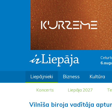
Ceturt
6.aug
Liepājnieki
Bizness
Kultūra
Koncerts
Liepāja 2027
Te
Vilnīša biroja vadītāja aptu