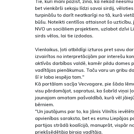
Tie, kuri mani pazīst, zina, ka nekad neesmu
bet vienkārši sekoju līdzi savai sirdij, vēlotie
turpināšu to darīt neatkarīgi no tā, kurā vi
būšu. Noteikti centīšos attaisnot šo uzticību
NVO un sociāliem projektiem, uzlabot dzīvi Li
sirds vēlos, lai tie izdodas.
Vienlaikus, ļoti atbildīgi izturos pret savu da
izvairītos no interpretācijām par interešu kon
aktīvās darbības valdē, kamēr pildu domes p
vadītājas pienākumus. Taču varu un gribu darī
šī ir laba iespēja tam."
Kā portālam sacīja Vecvagare, pie šāda lēmu
visu pārdomājot, sapratusi, ka šobrīd viņai ļo
jaunajam amatam pašvaldībā, kurā vēl jāiejū
bērniem.
"Un jautājums par to, ka Jānis Vilnītis ievēl
apvienības saraksta, bet es esmu Liepājas pa
partijas strādā koalīcijā, manuprāt, vispār 
priekšsēdētāja biroja vadītāja.