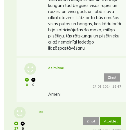
kungam tad beigsies visas rūpes un
raizes, un viņa gods un labā slava
atkal atdzims. Līdz ar to būs rimušas
visas putas un bangas, kas kādu brīdi
bija satricinājušas šo mazo, mīlīgo
pilsētiņu, tās rātskungu un pilsētnieku
allaž nemainīgi iecietīgo
līdzāspastāvēšanu.
deimiane
Ziņot
0
0
27.01.2024.
16:47
Āmen!
ed
Ziņot
Atbildēt
27
0