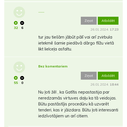
…….
Ziņot
Atbildēt
32
6
26.01.2024.
17:23
tur jau tiešām jābūt pālī vai arī zvirbula
ietekmē šamie piedāvā dārgo flīžu vietā
likt lielceļa asfaltu.
Bez komentariem
Ziņot
Atbildēt
55
0
26.01.2024.
18:44
Nu ļoti žēl , ka Gatītis nepastastija par
neredzamās virtuves daļu ka tā veidojas.
Būtu pastāstījis procedūru kā uzvarēt
tenderi, kas ir jāizdara. Būtu ļoti interesanti
iedzīvotājiem un arī citiem.