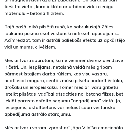
tieši tai vietai, kura ieklāta ar urbānai videi cienīgu
materiālu – betona flīzītēm.
Tajā pašā laikā pilsētā runā, ka sabrukušajā Zāles
laukuma posmā esot vēsturiski nefiksēti apbedījumi…
Acīmredzot, tam ir astrāli paliekošs efekts uz apkārtējo
vidi un mums, cilvēkiem.
Mēs ar Ivaru saprotam, ka ne vienmēr divreiz divi dzīvē
ir četri. Un, iespējams, netaisnā veidā mēs gribam
pārmest īstajiem darba rūķiem, kas visu vasaru,
neatliecot muguru, centās mūsu pilsētu padarīt ērtāku,
drošāku un eiropeiskāku. Tomēr mēs ar Ivaru gribētu
ieteikt pilsētas vadībai atsacīties no betona flīzes, bet
ieklāt parasto asfalta segumu "negadījuma” vietā. Jo,
iespējams, asfaltbetons var nelaist cauri vesturiskā
apbedījuma astrālo starojumu.
Mēs ar Ivaru varam izprast arī Jāņa Vilnīša emocionālo