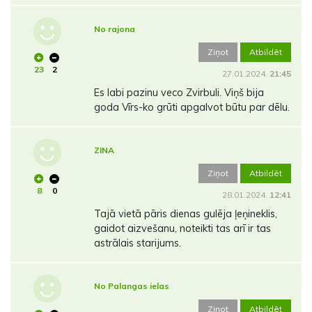
No rajona
Ziņot
Atbildēt
23
2
27.01.2024.
21:45
Es labi pazinu veco Zvirbuli. Viņš bija
goda Vīrs-ko grūti apgalvot būtu par dēlu.
ZINA
Ziņot
Atbildēt
8
0
28.01.2024.
12:41
Tajā vietā pāris dienas gulēja ļeņineklis,
gaidot aizvešanu, noteikti tas arī ir tas
astrālais starijums.
No Palangas ielas
Ziņot
Atbildēt