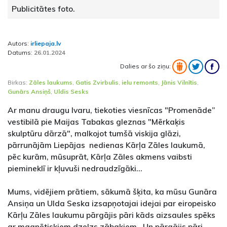
Publicitātes foto.
Autors:
irliepaja.lv
Datums:
26.01.2024
Dalies ar šo ziņu:
Birkas:
Zāles laukums
,
Gatis Zvirbulis
,
ielu remonts
,
Jānis Vilnītis
,
Gunārs Ansiņš
,
Uldis Sesks
Ar manu draugu Ivaru, tiekoties viesnīcas "Promenāde”
vestibilā pie Maijas Tabakas gleznas "Mērkaķis
skulptūru dārzā", malkojot tumšā viskija glāzi,
pārrunājām Liepājas nedienas Kārļa Zāles laukumā,
pēc kurām, mūsuprāt, Kārļa Zāles akmens vaibsti
piemineklī ir kļuvuši nedraudzīgāki...
Mums, vidējiem prātiem, sākumā šķita, ka mūsu Gunāra
Ansiņa un Ulda Seska izsapņotajai idejai par eiropeisko
Kārļu Zāles laukumu pārgājis pāri kāds aizsaules spēks
ar magnētiskiem dzelzs zābakiem. Un pārgājis pāri