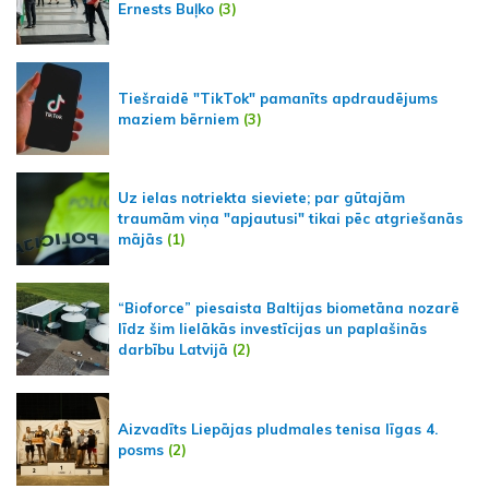
Ernests Buļko
(3)
Tiešraidē "TikTok" pamanīts apdraudējums
maziem bērniem
(3)
Uz ielas notriekta sieviete; par gūtajām
traumām viņa "apjautusi" tikai pēc atgriešanās
mājās
(1)
“Bioforce” piesaista Baltijas biometāna nozarē
līdz šim lielākās investīcijas un paplašinās
darbību Latvijā
(2)
Aizvadīts Liepājas pludmales tenisa līgas 4.
posms
(2)