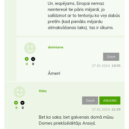
Un, iespējams, Eiropai nemaz
neinteresē tie pāris miljardi, jo
salīdzinot ar to teritoriju ko viņi dabūs
pretīm (kad pienāks miljardu
atmaksāšanas laiks), tas ir sīkums.
deimiane
Ziņot
0
0
27.01.2024.
18:35
Āmen!
Rūta
Ziņot
Atbildēt
9
0
27.01.2024.
21:39
Bet ko saka, bet galvenais domā mūsu
Domes priekšsēdētājs Ansiņš.