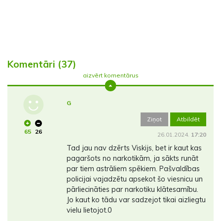
Komentāri (37)
aizvērt komentārus
G
Ziņot
Atbildēt
65
26
26.01.2024.
17:20
Tad jau nav dzērts Viskijs, bet ir kaut kas
pagaršots no narkotikām, ja sākts runāt
par tiem astrāliem spēkiem. Pašvaldības
policijai vajadzētu apsekot šo viesnicu un
pārliecināties par narkotiku klātesamību.
Jo kaut ko tādu var sadzejot tikai aizliegtu
vielu lietojot.0