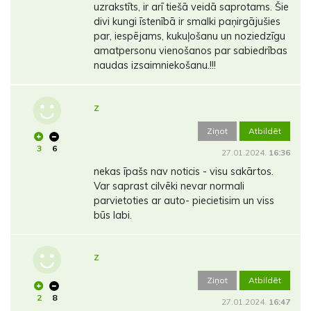
uzrakstīts, ir arī tiešā veidā saprotams. Šie
divi kungi īstenībā ir smalki paņirgājušies
par, iespējams, kukuļošanu un noziedzīgu
amatpersonu vienošanos par sabiedrības
naudas izsaimniekošanu.!!!
Z
Ziņot
Atbildēt
3
6
27.01.2024.
16:36
nekas īpašs nav noticis - visu sakārtos.
Var saprast cilvēki nevar normali
parvietoties ar auto- piecietisim un viss
būs labi.
Z
Ziņot
Atbildēt
2
8
27.01.2024.
16:47