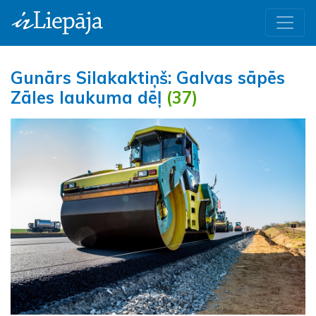
Gunārs Silakaktiņš: Galvas sāpēs
Zāles laukuma dēļ
(37)