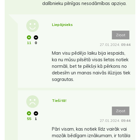
dalībnieku pilnīgas nesodāmības apziņa.
Liepājnieks
Ziņot
11
0
27.01.2024.
09:44
Man visu pēdējo laiku bija iespaids,
ka nu mūsu pilsētā visas lietas notiek
normāli, bet te pēkšņi kā pērkons no
debesīm un manas naivās ilūzijas tiek
sagrautas.
Tieši tā!
Ziņot
55
1
27.01.2024.
09:44
Pāri visam, kas notiek līdz vairāk vai
mazāk bēdīgam iznākumam, ir totāla