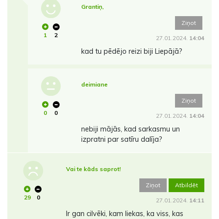
Grantiņ,
Ziņot
1
2
27.01.2024.
14:04
kad tu pēdējo reizi biji Liepājā?
deimiane
Ziņot
0
0
27.01.2024.
14:04
nebiji mājās, kad sarkasmu un
izpratni par satīru dalīja?
Vai te kāds saprot!
Ziņot
Atbildēt
29
0
27.01.2024.
14:11
Ir gan cilvēki, kam liekas, ka viss, kas