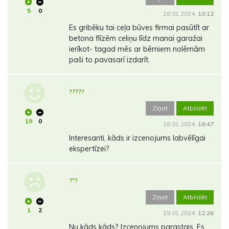
5
0
28.01.2024.
13:12
Es gribēku tai ceļa būves firmai pasūtīt ar
betona flīzēm celiņu līdz manai garažai
ierīkot- tagad mēs ar bērniem nolēmām
paši to pavasarī izdarīt.
?????
Ziņot
Atbildēt
19
0
28.01.2024.
18:47
Interesanti, kāds ir izcenojums labvēlīgai
ekspertīzei?
?"?
Ziņot
Atbildēt
1
2
29.01.2024.
12:26
Nu kāds kāds? Izcenojums parastais. Es