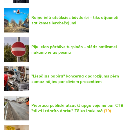
Raiņa ielā atsāksies būvdarbi – tiks atjaunoti
satiksmes ierobežojumi
Pīļu ielas pārbūve turpinās – slēdz satiksmei
nākamo ielas posmu
"Liepājas papīra" koncerna apgrozījums pērn
samazinājies par diviem procentiem
Pieprasa publiski atsaukt apgalvojumu par CTB
"slikti izdarīto darbu" Zāles laukumā
(39)