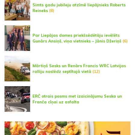
Simts gadu jubileju atzīmē liepājnieks Roberts
Reineks
(8)
Par Liepājas domes priekšsēdētāju ievēlēts
Gunārs Ansiņš, viņa vietnieks – Jānis Džeriņš
(6)
Mārtiņš Sesks un Renārs Francis WRC Latvijas
ralliju noslēdz septītajā vietā
(12)
ERČ otrais posms met izaicinājumu Seska un
Franča cīņai uz asfalta