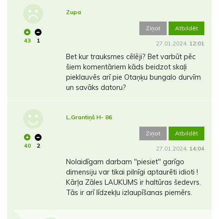
Zupa
Ziņot
Atbildēt
43
1
27.01.2024.
12:01
Bet kur trauksmes cēlēji? Bet varbūt pēc
šiem komentāriem kāds beidzot skaļi
pieklauvēs arī pie Otaņķu bungalo durvīm
un savāks datoru?
L.Grantiņš H- 86
Ziņot
Atbildēt
40
2
27.01.2024.
14:04
Nolaidīgam darbam "piesiet" garīgo
dimensiju var tikai pilnīgi aptaurēti idioti !
Kārļa Zāles LAUKUMS ir haltūras šedevrs.
Tās ir arī līdzekļu izlaupīšanas piemērs.