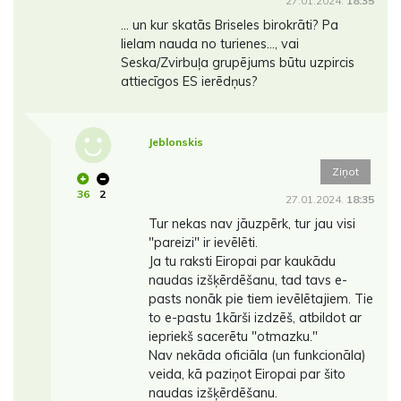
27.01.2024.
18:35
... un kur skatās Briseles birokrāti? Pa
lielam nauda no turienes..., vai
Seska/Zvirbuļa grupējums būtu uzpircis
attiecīgos ES ierēdņus?
Jeblonskis
Ziņot
36
2
27.01.2024.
18:35
Tur nekas nav jāuzpērk, tur jau visi
"pareizi" ir ievēlēti.
Ja tu raksti Eiropai par kaukādu
naudas izšķērdēšanu, tad tavs e-
pasts nonāk pie tiem ievēlētajiem. Tie
to e-pastu 1kārši izdzēš, atbildot ar
iepriekš sacerētu "otmazku."
Nav nekāda oficiāla (un funkcionāla)
veida, kā paziņot Eiropai par šito
naudas izšķērdēšanu.