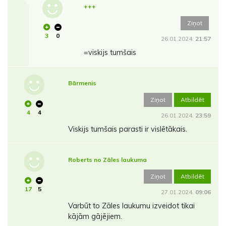
+++
Ziņot
3
0
26.01.2024.
21:57
=viskijs tumšais
Bārmenis
Ziņot
Atbildēt
4
4
26.01.2024.
23:59
Viskijs tumšais parasti ir vislētākais.
Roberts no Zāles laukuma
Ziņot
Atbildēt
17
5
27.01.2024.
09:06
Varbūt to Zāles laukumu izveidot tikai
kājām gājējiem.