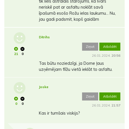
tik liels astrālais starojums, ka Ivars
neriskē pat ar asfaltu noklāt savā
īpašumā esošo Rožu ielas laukumu... Nu,
jau gadi padsmit, kopš gaidām
Ditrihs
Ziņot
Atbildēt
21
0
26.01.2024.
20:56
Tas būtu noziedzīgi, ja Dome ļaus
uzņēmējam flīžu vietā ieklāt to asfaltu.
Joske
Ziņot
Atbildēt
0
0
26.01.2024.
21:57
Kas ir tumšais viskijs?