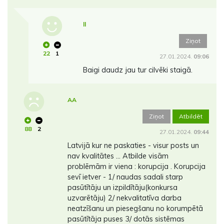
ll
Ziņot
22
1
27.01.2024.
09:06
Baigi daudz jau tur cilvēki staigā.
AA
Ziņot
Atbildēt
88
2
27.01.2024.
09:44
Latvijā kur ne paskaties - visur posts un
nav kvalitātes ... Atbilde visām
problēmām ir viena : korupcija . Korupcija
sevī ietver - 1/ naudas sadali starp
pasūtītāju un izpildītāju(konkursa
uzvarētāju) 2/ nekvalitatīva darba
neatzīšanu un piesegšanu no korumpētā
pasūtītāja puses 3/ dotās sistēmas