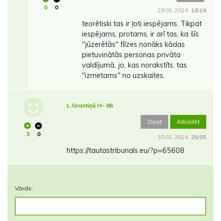
0
0
29.01.2024.
18:16
teorētiski tas ir ļoti iespējams. Tikpat
iespējams, protams, ir arī tas, ka šīs
''jūzerētās'' flīzes nonāks kādas
pietuvinātās personas privāta
valdījumā, jo, kas norakstīts, tas
''izmetams'' no uzskaites.
L.Grantiņš H- 86
Ziņot
Atbildēt
3
0
30.01.2024.
20:05
https://tautastribunals.eu/?p=65608
Vārds: