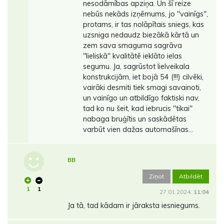
nesodāmības apziņa. Un šī reize
nebūs nekāds izņēmums, jo ''vainīgs'',
protams, ir tas nolāpītais sniegs, kas
uzsniga nedaudz biezākā kārtā un
zem sava smaguma sagrāva
''lieliskā'' kvalitātē ieklāto ielas
segumu. Ja, sagrūstot lielveikala
konstrukcijām, iet bojā 54 (!!!) cilvēki,
vairāki desmiti tiek smagi savainoti,
un vainīgo un atbildīgo faktiski nav,
tad ko nu šeit, kad iebrucis ''tikai''
nabaga bruģītis un saskādētas
varbūt vien dažas automašīnas...
BB
Ziņot
Atbildēt
1
1
27.01.2024.
11:04
Ja tā, tad kādam ir jāraksta iesniegums.