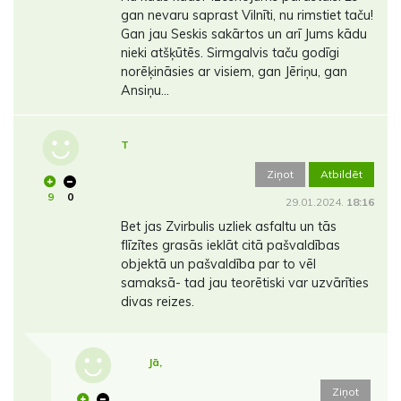
gan nevaru saprast Vilnīti, nu rimstiet taču!
Gan jau Seskis sakārtos un arī Jums kādu
nieki atšķūtēs. Sirmgalvis taču godīgi
norēķināsies ar visiem, gan Jēriņu, gan
Ansiņu...
T
Ziņot
Atbildēt
9
0
29.01.2024.
18:16
Bet jas Zvirbulis uzliek asfaltu un tās
flīzītes grasās ieklāt citā pašvaldības
objektā un pašvaldība par to vēl
samaksā- tad jau teorētiski var uzvārīties
divas reizes.
Jā,
Ziņot