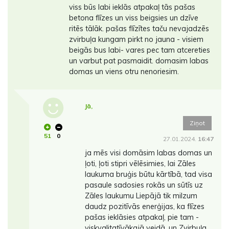
viss būs labi ieklās atpakaļ tās pašas
betona flīzes un viss beigsies un dzīve
ritēs tālāk. pašas flīzītes taču nevajadzēs
zvirbuļa kungam pirkt no jauna - visiem
beigās bus labi- vares pec tam atcereties
un varbut pat pasmaidit. domasim labas
domas un viens otru nenoriesim.
Jā,
Ziņot
51
0
27.01.2024.
16:47
ja mēs visi domāsim labas domas un
ļoti, ļoti stipri vēlēsimies, lai Zāles
laukuma bruģis būtu kārtībā, tad visa
pasaule sadosies rokās un sūtīs uz
Zāles laukumu Liepājā tik milzum
daudz pozitīvās enerģijas, ka flīzes
pašas ieklāsies atpakaļ, pie tam -
viskvalitatīvākajā veidā, un Zvirbuļa