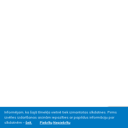
Informējam, ka šajā tīmekļa vietnē tiek izmantotas sīkdatnes. Pirms
izvēles izdarīšanas aicinām iepazīties ar papildus informāciju par
Lasītākie raksti
sīkdatnēm –
šeit.
Piekrītu
Nepiekrītu