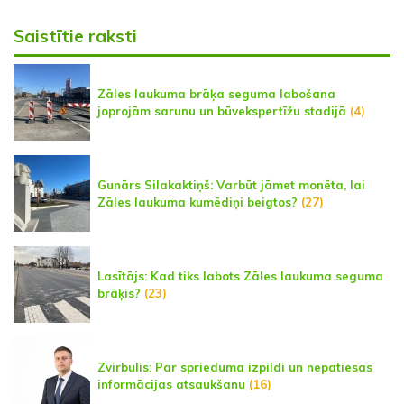
Saistītie raksti
Zāles laukuma brāķa seguma labošana
joprojām sarunu un būvekspertīžu stadijā
(4)
Gunārs Silakaktiņš: Varbūt jāmet monēta, lai
Zāles laukuma kumēdiņi beigtos?
(27)
Lasītājs: Kad tiks labots Zāles laukuma seguma
brāķis?
(23)
Zvirbulis: Par sprieduma izpildi un nepatiesas
informācijas atsaukšanu
(16)