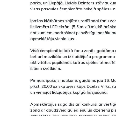
parks, un Liepājā, Lielais Dzintars stāvlauku
visas pasaules čempionāta hokejā spēles uz 
Īpašas klātbūtnes sajūtas radīšanai fanu zonā
lielizmēra LED ekrāni (5,5 m x 3 m), kā arī s
notikumiem, nodrošinot pilnvērtīgu pasākuma
apmeklētāju vienlaikus.
Visā čempionāta laikā fanu zonās gaidāma ne
bet arī muzikāla un izklaidējoša programma 
aktivitātes papildinās katras spēles atmosf
īstiem svētkiem.
Pirmais īpašais notikums gaidāms jau 16. Ma
plkst. 20.00 uz skatuves kāps Dzelzs Vilks, 
un vienojot līdzjutējus kopīgā līdzjušanā.
Apmeklētājus sagaidīs arī konkursi ar vērt
zona ar daudzveidīgu ēdienu un dzērienu pi