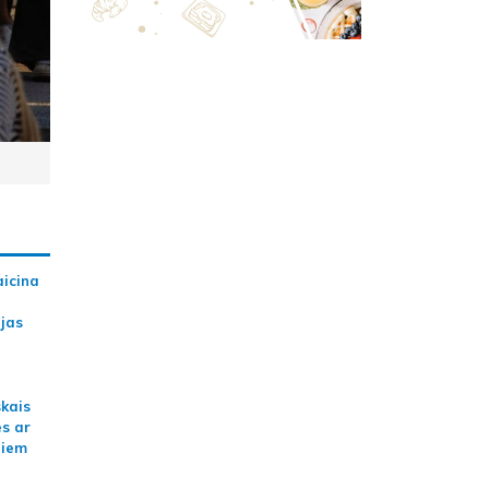
aicina
ijas
skais
es ar
jiem