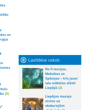
ādes
otāko
s
ides un
erģija
ē
Lasītākie raksti
ta
 Games
No Francijas,
Meksikas un
Spānijas – trīs jauni
ielu mākslas stāsti
d
Liepājā
(2)
itulu
ļko
(3)
Liepājas muzejs
aicina uz
ekskursijām
k"