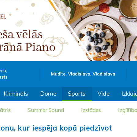
ena,
Mudīte, Vladislavs, Vladislava
usts
Krimināls
Dome
Sports
Vide
Izklai
ātris
Summer Sound
Izstādes
Izglītīb
onu, kur iespēja kopā piedzīvot