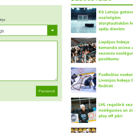
Kā Latvija gatav
nozīmīgām
eju:
starptautiskām h
spēļu dienām
Liepājas hokeja
komanda aicina 
sezonas noslēg
pasākumu
Pusfinālos noskai
Livonijas hokeja 
finālisti
Pievienot
LHL regulārā se
noslēgusies un z
play off pāri