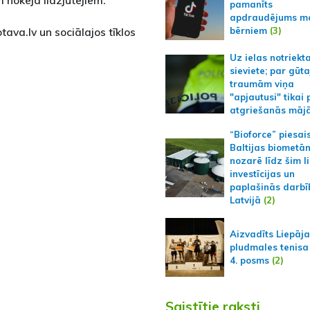
m hokeja līdzjutējiem.
pamanīts
apdraudējums m
bērniem
(3)
ava.lv un sociālajos tīklos
Uz ielas notriekt
sieviete; par gūt
traumām viņa
"apjautusi" tikai 
atgriešanās māj
“Bioforce” piesai
Baltijas biometā
nozarē līdz šim l
investīcijas un
paplašinās darbī
Latvijā
(2)
Aizvadīts Liepāj
pludmales tenisa
4. posms
(2)
Saistītie raksti