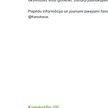
aktivitātes visai ģimenei, tostarp jaunākajie
Papildu informācija un jaunumi pieejami fanot
@fanotava.
Komentāri (0)