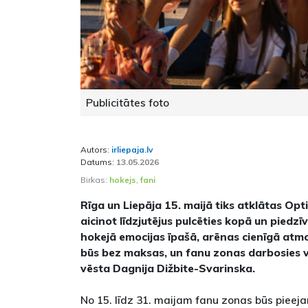
Publicitātes foto
Autors:
irliepaja.lv
Datums:
13.05.2026
Birkas:
hokejs
,
fani
Rīga un Liepāja 15. maijā tiks atklātas Op
aicinot līdzjutējus pulcēties kopā un pied
hokejā emocijas īpašā, arēnas cienīgā atm
būs bez maksas, un fanu zonas darbosies v
vēsta Dagnija Dižbite-Svarinska.
No 15. līdz 31. maijam fanu zonas būs piee