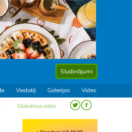
Sludinājumi
de
Viedokļi
Galerijas
Video
a
Silakaktiņa stāsti