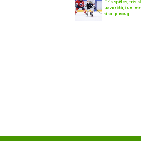
Trīs spēles, trīs s
uzvarētāji un int
tikai pieaug