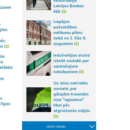
vēsturiskajā
Latvijas Bankas
aziem
ēkā
(1)
Liepājas
a
pašvaldības
ajām
notikumu plāns
laikā no 3. līdz 9.
pēc
augustam
(2)
ās
(1)
Iedzīvotājus aicina
sta
izteikt viedokli par
na
saistošajiem
ielākās
noteikumiem
(3)
bu
Uz ielas notriekta
sieviete; par
gūtajām traumām
as
viņa "apjautusi"
 līgas
tikai pēc
atgriešanās mājās
(1)
skatīt nākošo