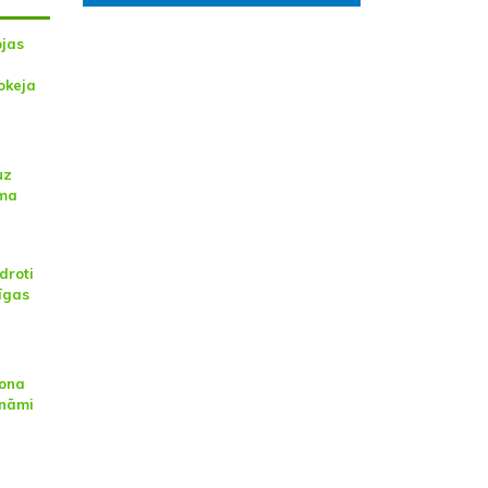
ojas
okeja
uz
uma
droti
līgas
zona
ināmi