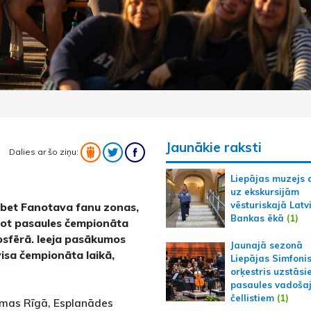
Jaunākie raksti
Dalies ar šo ziņu:
Liepājas muzejs 
uz ekskursijām
vēsturiskajā Latv
tibet Fanotava fanu zonas,
Bankas ēkā
(1)
zīvot pasaules čempionāta
osfērā. Ieeja pasākumos
Jaunajā sezonā
isa čempionāta laikā,
Liepājas Simfoni
orķestris uzstāsi
pasaules vadoša
čellistiem
(1)
jamas Rīgā, Esplanādes