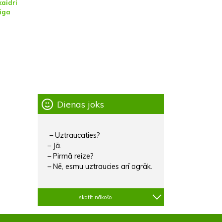
kaidri
riga
Dienas joks
– Uztraucaties?
– Jā.
– Pirmā reize?
– Nē, esmu uztraucies arī agrāk.
skatīt nākošo