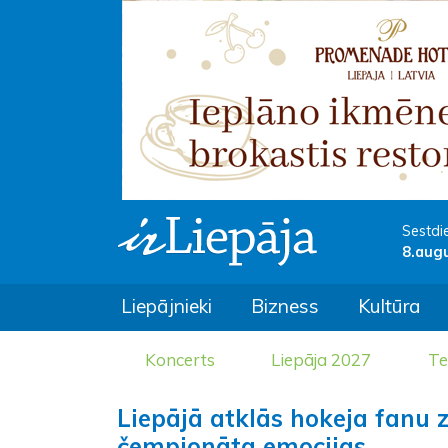
Sestdi
8.aug
Liepājnieki
Bizness
Kultūra
Koncerts
Liepāja 2027
Te
Liepājā atklās hokeja fanu z
čempionāta emocijas