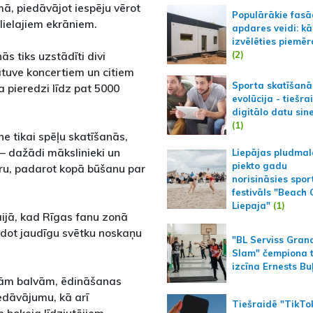
mā, piedāvājot iespēju vērot
Populārākie fas
lielajiem ekrāniem.
apdares veidi: kā
izvēlēties piemēr
(2)
s tiks uzstādīti divi
katuve koncertiem un citiem
Sporta skatīšanā
 pieredzi līdz pat 5000
evolūcija - tiešra
digitālo datu sin
(1)
 tikai spēļu skatīšanās,
– dažādi mākslinieki un
Liepājas pludmal
piekto gadu
ēru, padarot kopā būšanu par
norisināsies spor
festivāls "Beach
Liepaja"
(1)
ijā, kad Rīgas fanu zonā
radot jaudīgu svētku noskaņu
"BL Serviss Gran
Slam" čempiona t
izcīna Ernests Bu
īgām balvām, ēdināšanas
edāvājumu, kā arī
Tiešraidē "TikTo