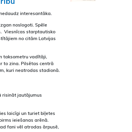
irību
t nedaudz interesantāka.
ezgan noslogoti. Spēle
s. Viesnīcas starptautisko
tītājiem no citām Latvijas
un taksometru vadītāji,
r to zina. Pilsētas centrā
em, kuri neatrodas stadionā.
ā risināt jautājumus
es laicīgi un turiet biļetes
a pirms ieiešanas arēnā.
kad fani vēl atrodas ārpusē,