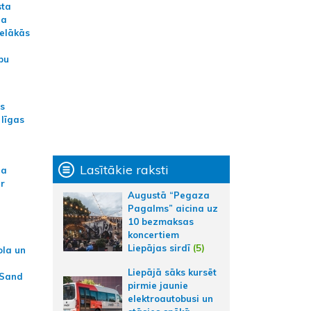
sta
na
ielākās
bu
as
 līgas
Lasītākie raksti
na
ar
Augustā “Pegaza
Pagalms” aicina uz
10 bezmaksas
koncertiem
Liepājas sirdī
(5)
ola un
Liepājā sāks kursēt
 Sand
pirmie jaunie
elektroautobusi un