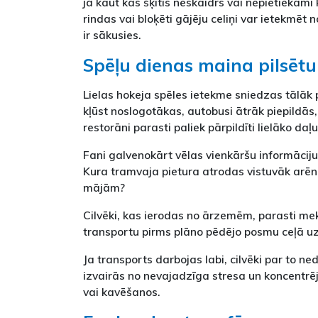
ja kaut kas šķitīs neskaidrs vai nepietiekami 
rindas vai bloķēti gājēju celiņi var ietekmēt
ir sākusies.
Spēļu dienas maina pilsētu
Lielas hokeja spēles ietekme sniedzas tālāk 
kļūst noslogotākas, autobusi ātrāk piepildās,
restorāni parasti paliek pārpildīti lielāko daļ
Fani galvenokārt vēlas vienkāršu informāciju
Kura tramvaja pietura atrodas vistuvāk arēnai
mājām?
Cilvēki, kas ierodas no ārzemēm, parasti mek
transportu pirms plāno pēdējo posmu ceļā uz
Ja transports darbojas labi, cilvēki par to ne
izvairās no nevajadzīga stresa un koncentrēja
vai kavēšanos.