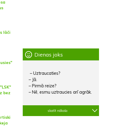
esa
us
s lāči
Dienas joks
dusies"
– Uztraucaties?
– Jā.
– Pirmā reize?
"LSK"
– Nē, esmu uztraucies arī agrāk.
dz bez
skatīt nākošo
rtiski
keja