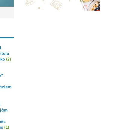
d
itulu
ļko
(2)
k"
aziem
a
ajām
pēc
ās
(1)