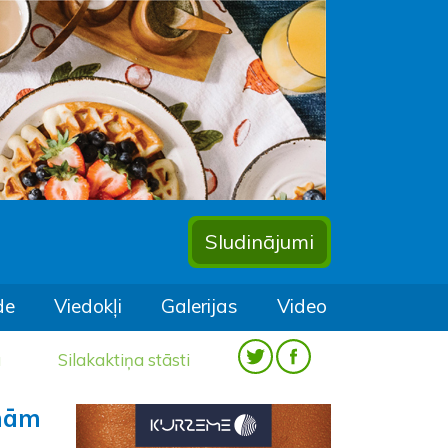
Sludinājumi
de
Viedokļi
Galerijas
Video
a
Silakaktiņa stāsti
enām