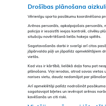
Drošības plānošana aizkul
Vērienīgu sporta pasākumu koordinēšana pras
Arēnas personāls, apkalpojošais personāls,
policija ir iesaistīti ieejas kontrolē, cilvēku
situāciju novērtēšanā lielās hokeja spēlēs.
Sagatavošanās darbi ir svarīgi arī citos pa
jāpārvalda pūļi un jāpalīdz apmeklētājiem dr
vietās.
Kad viss ir kārtībā, lielākā daļa fanu pat nea
plānošana. Viņi ierodas, atrod savas vietas
norises vietu, daudz nedomājot par plānošanu
Arī apmeklētāji palīdz nodrošināt pasākuma no
sagatavojot biļetes un ievērojot arēnas norā
kavēšanās un citi riski.