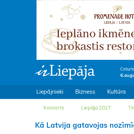
Ceturt
6.aug
Liepājnieki
Bizness
Kultūra
Koncerts
Liepāja 2027
Te
Kā Latvija gatavojas nozīm