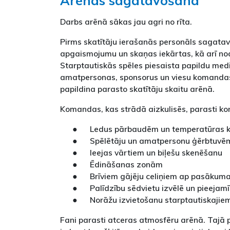
Arēnas sagatavošana
Darbs arēnā sākas jau agri no rīta.
Pirms skatītāju ierašanās personāls sagata
apgaismojumu un skaņas iekārtas, kā arī nod
Starptautiskās spēles piesaista papildu medi
amatpersonas, sponsorus un viesu komandas 
papildina parasto skatītāju skaitu arēnā.
Komandas, kas strādā aizkulisēs, parasti ko
● Ledus pārbaudēm un temperatūras ko
● Spēlētāju un amatpersonu ģērbtuvē
● Ieejas vārtiem un biļešu skenēšanu
● Ēdināšanas zonām
● Brīviem gājēju celiņiem ap pasākuma 
● Palīdzību sēdvietu izvēlē un pieejam
● Norāžu izvietošanu starptautiskajie
Fani parasti atceras atmosfēru arēnā. Tajā p