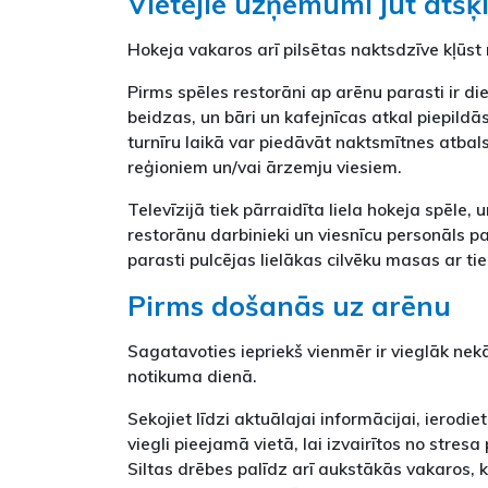
Vietējie uzņēmumi jūt atšķ
Hokeja vakaros arī pilsētas naktsdzīve kļūs
Pirms spēles restorāni ap arēnu parasti ir di
beidzas, un bāri un kafejnīcas atkal piepildā
turnīru laikā var piedāvāt naktsmītnes atbals
reģioniem un/vai ārzemju viesiem.
Televīzijā tiek pārraidīta liela hokeja spēle, 
restorānu darbinieki un viesnīcu personāls pa
parasti pulcējas lielākas cilvēku masas ar ti
Pirms došanās uz arēnu
Sagatavoties iepriekš vienmēr ir vieglāk nek
notikuma dienā.
Sekojiet līdzi aktuālajai informācijai, ierodieti
viegli pieejamā vietā, lai izvairītos no stres
Siltas drēbes palīdz arī aukstākās vakaros, 