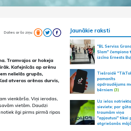
Jaunākie raksti
Dalies ar šo ziņu:
"BL Serviss Gran
Slam" čempiona t
izcīna Ernests Bu
uma. Tramvajos ar hokeja
irāk. Kafejnīcās ap arēnu
Tiešraidē "TikTo
iem nelielās grupās,
pamanīts
Kad atveras arēnas durvis,
apdraudējums m
bērniem
(3)
isam vienkārša. Viņi ierodas,
Uz ielas notriekt
 savām vietām. Daudzi
sieviete; par gūt
otiek ilgi pirms pirmā ripas
traumām viņa
"apjautusi" tikai 
atgriešanās māj