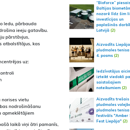
“Bioforce” piesai
Baltijas biometā
nozarē līdz šim l
investīcijas un
vo ledu, pārbauda
paplašinās darbī
rošina ieeju gatavību.
Latvijā
(2)
ju pārstāvjus,
atbalstītājus, kas
Aizvadīts Liepāj
pludmales tenisa
4. posms
(2)
ncentrējas uz:
Iedzīvotājus aici
ntroli
izteikt viedokli p
m
saistošajiem
noteikumiem
(2)
norises vietu
Aizvadīts trešais
pludmales volejb
ības nodrošināšanu
pludmales tenisa
m apmeklētājiem
festivāls "Amber
Fest Liepāja"
(2)
ašā laikā viņi ātri pamanīs,