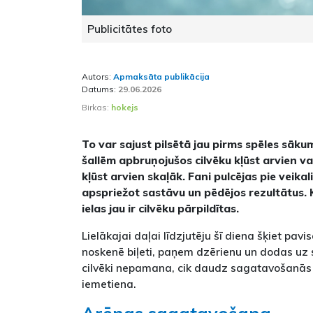
Publicitātes foto
Autors:
Apmaksāta publikācija
Datums:
29.06.2026
Birkas:
hokejs
To var sajust pilsētā jau pirms spēles sāk
šallēm apbruņojušos cilvēku kļūst arvien va
kļūst arvien skaļāk. Fani pulcējas pie veikal
apspriežot sastāvu un pēdējos rezultātus. 
ielas jau ir cilvēku pārpildītas.
Lielākajai daļai līdzjutēju šī diena šķiet pav
noskenē biļeti, paņem dzērienu un dodas uz
cilvēki nepamana, cik daudz sagatavošanās n
iemetiena.