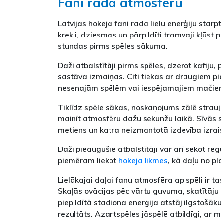
Fani rada atmosfēru
Latvijas hokeja fani rada lielu enerģiju starpt
krekli, dziesmas un pārpildīti tramvaji kļūst 
stundas pirms spēles sākuma.
Daži atbalstītāji pirms spēles, dzerot kafij
sastāva izmaiņas. Citi tiekas ar draugiem pi
nesenajām spēlēm vai iespējamajiem mačie
Tiklīdz spēle sākas, noskaņojums zālē strauji
mainīt atmosfēru dažu sekunžu laikā. Sīvās s
metiens un katra neizmantotā izdevība izrais
Daži pieaugušie atbalstītāji var arī sekot re
piemēram liekot
hokeja likmes
, kā daļu no p
Lielākajai daļai fanu atmosfēra ap spēli ir ta
Skaļās ovācijas pēc vārtu guvuma, skatītāj
piepildītā stadiona enerģija atstāj ilgstošāk
rezultāts. Azartspēles jāspēlē atbildīgi, ar 