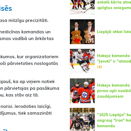
astotā kārta atn
isēs
spilgtus sniegum
a milzīgu precizitāti.
 medicīnas komandas un
Liepājā atkal lido
 plūsmas vadībā un ārkārtas
Hokeja komanda
sākumos, kur organizatoriem
"Jenoti" ir "atmo
oši pārvietoties noslogotās
(4)
pjauš, ka ap viņiem notiek
Hokeja komanda 
 un pārvietojas pa pasākuma
pirmo apli noslē
, kas stāv aiz tā.
zaudējumiem
risi. Ierodoties laicīgi,
dījumus, tiek samazināti
"1625 Liepāja" bu
sagrauj "Iron" ho
komandu