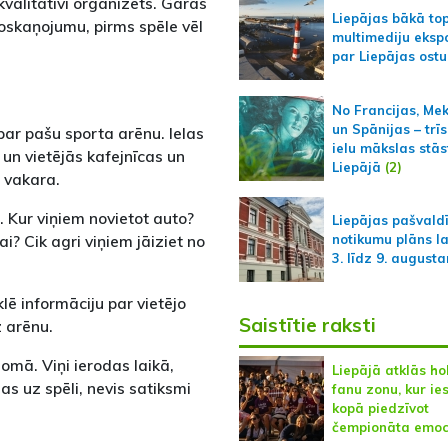
kvalitatīvi organizēts. Garas
Liepājas bākā to
 noskaņojumu, pirms spēle vēl
multimediju ekspo
par Liepājas ostu
No Francijas, Me
un Spānijas – trīs
par pašu sporta arēnu. Ielas
ielu mākslas stās
 un vietējās kafejnīcas un
Liepājā
(2)
u vakara.
. Kur viņiem novietot auto?
Liepājas pašvald
? Cik agri viņiem jāiziet no
notikumu plāns l
3. līdz 9. august
lē informāciju par vietējo
Saistītie raksti
 arēnu.
domā. Viņi ierodas laikā,
Liepājā atklās ho
s uz spēli, nevis satiksmi
fanu zonu, kur ie
kopā piedzīvot
čempionāta emoc