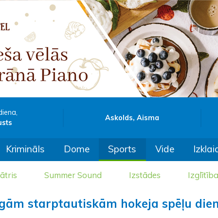
diena,
Askolds, Aisma
usts
Krimināls
Dome
Sports
Vide
Izklai
ātris
Summer Sound
Izstādes
Izglītīb
īgām starptautiskām hokeja spēļu di