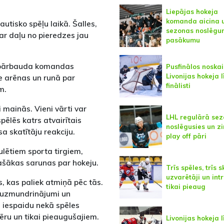
Liepājas hokeja
komanda aicina 
autisko spēļu laikā. Šalles,
sezonas noslēg
par daļu no pieredzes jau
pasākumu
u, pārbauda komandas
Pusfinālos noskai
Livonijas hokeja 
e arēnas un runā par
finālisti
m.
 mainās. Vieni vārti var
LHL regulārā se
pēlēs katrs atvairītais
noslēgusies un z
a skatītāju reakciju.
play off pāri
gulētiem sporta tirgiem,
lašākas sarunas par hokeju.
Trīs spēles, trīs s
uzvarētāji un int
s, kas paliek atmiņā pēc tās.
tikai pieaug
u uzmundrinājumi un
u iespaidu nekā spēles
mēru un tikai pieaugušajiem.
Livonijas hokeja 