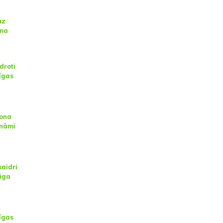
uz
uma
droti
līgas
zona
ināmi
kaidri
riga
līgas