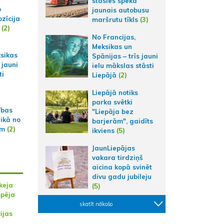
stāsies spēkā
p
jaunais autobusu
zīcija
maršrutu tīkls
(3)
(2)
No Francijas,
Meksikas un
ksikas
Spānijas – trīs jauni
 jauni
ielu mākslas stāsti
ti
Liepājā
(2)
Liepājā notiks
parka svētki
ības
"Liepāja bez
aikā no
barjerām", gaidīts
am
(2)
ikviens
(5)
JaunLiepājas
vakara tirdziņš
aicina kopā svinēt
divu gadu jubileju
keja
(5)
spēja
skatīt nākošo
ijas