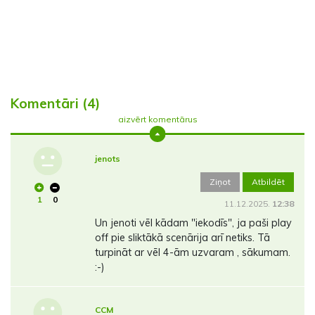
Komentāri (4)
aizvērt komentārus
jenots
Ziņot
Atbildēt
1
0
11.12.2025.
12:38
Un jenoti vēl kādam "iekodīs", ja paši play
off pie sliktākā scenārija arī netiks. Tā
turpināt ar vēl 4-ām uzvaram , sākumam.
:-)
CCM