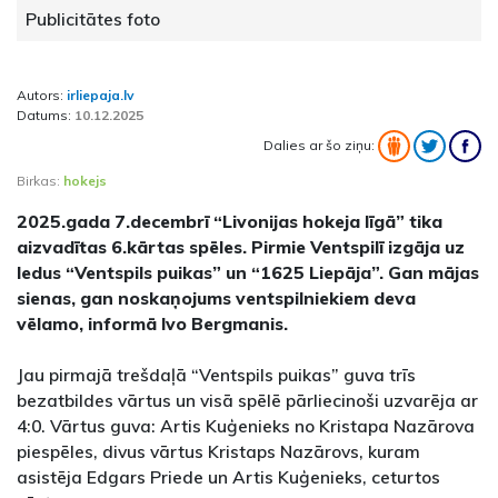
Publicitātes foto
Autors:
irliepaja.lv
Datums:
10.12.2025
Dalies ar šo ziņu:
Birkas:
hokejs
2025.gada 7.decembrī “Livonijas hokeja līgā” tika
aizvadītas 6.kārtas spēles. Pirmie Ventspilī izgāja uz
ledus “Ventspils puikas” un “1625 Liepāja”. Gan mājas
sienas, gan noskaņojums ventspilniekiem deva
vēlamo, informā Ivo Bergmanis.
Jau pirmajā trešdaļā “Ventspils puikas” guva trīs
bezatbildes vārtus un visā spēlē pārliecinoši uzvarēja ar
4:0. Vārtus guva: Artis Kuģenieks no Kristapa Nazārova
piespēles, divus vārtus Kristaps Nazārovs, kuram
asistēja Edgars Priede un Artis Kuģenieks, ceturtos