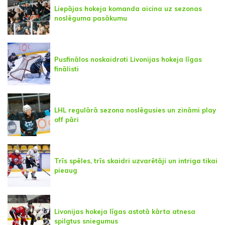
Liepājas hokeja komanda aicina uz sezonas
noslēguma pasākumu
Pusfinālos noskaidroti Livonijas hokeja līgas
finālisti
LHL regulārā sezona noslēgusies un zināmi play
off pāri
Trīs spēles, trīs skaidri uzvarētāji un intriga tikai
pieaug
Livonijas hokeja līgas astotā kārta atnesa
spilgtus sniegumus