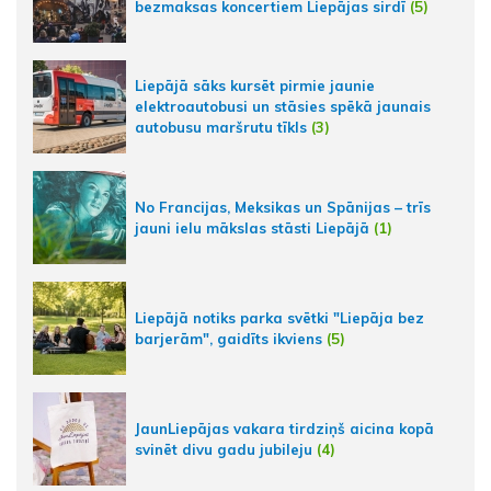
bezmaksas koncertiem Liepājas sirdī
(5)
Liepājā sāks kursēt pirmie jaunie
elektroautobusi un stāsies spēkā jaunais
autobusu maršrutu tīkls
(3)
No Francijas, Meksikas un Spānijas – trīs
jauni ielu mākslas stāsti Liepājā
(1)
Liepājā notiks parka svētki "Liepāja bez
barjerām", gaidīts ikviens
(5)
JaunLiepājas vakara tirdziņš aicina kopā
svinēt divu gadu jubileju
(4)