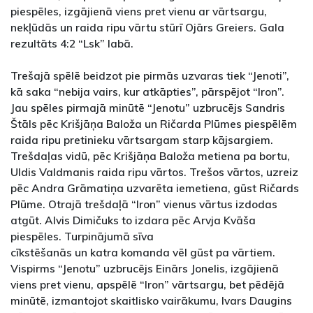
piespēles, izgājienā viens pret vienu ar vārtsargu,
nekļūdās un raida ripu vārtu stūrī Ojārs Greiers. Gala
rezultāts 4:2 “Lsk” labā.
Trešajā spēlē beidzot pie pirmās uzvaras tiek “Jenoti”,
kā saka “nebija vairs, kur atkāpties”, pārspējot “Iron”.
Jau spēles pirmajā minūtē “Jenotu” uzbrucējs Sandris
Štāls pēc Krišjāņa Baloža un Ričarda Plūmes piespēlēm
raida ripu pretinieku vārtsargam starp kājsargiem.
Trešdaļas vidū, pēc Krišjāņa Baloža metiena pa bortu,
Uldis Valdmanis raida ripu vārtos. Trešos vārtos, uzreiz
pēc Andra Grāmatiņa uzvarēta iemetiena, gūst Ričards
Plūme. Otrajā trešdaļā “Iron” vienus vārtus izdodas
atgūt. Alvis Dimičuks to izdara pēc Arvja Kvāša
piespēles. Turpinājumā sīva
cīkstēšanās un katra komanda vēl gūst pa vārtiem.
Vispirms “Jenotu” uzbrucējs Einārs Jonelis, izgājienā
viens pret vienu, apspēlē “Iron” vārtsargu, bet pēdējā
minūtē, izmantojot skaitlisko vairākumu, Ivars Daugins