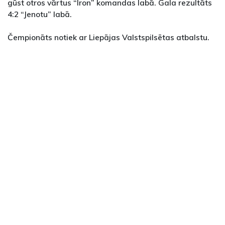
gūst otros vārtus “Iron” komandas labā. Gala rezultāts
4:2 “Jenotu” labā.
Čempionāts notiek ar Liepājas Valstspilsētas atbalstu.