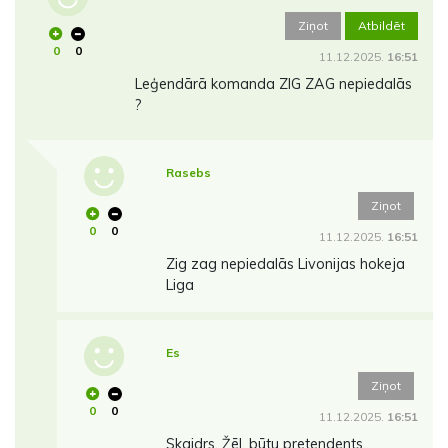
Ziņot
Atbildēt
0
0
11.12.2025.
16:51
Leģendārā komanda ZIG ZAG nepiedalās
?
Rasebs
Ziņot
0
0
11.12.2025.
16:51
Zig zag nepiedalās Livonijas hokeja
Liga
Es
Ziņot
0
0
11.12.2025.
16:51
Skaidrs. Žēl, būtu pretendents.