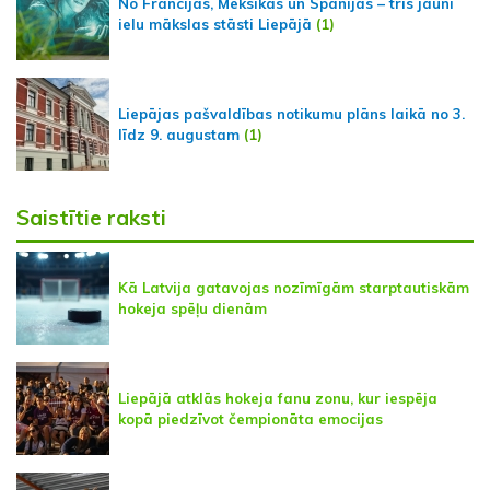
No Francijas, Meksikas un Spānijas – trīs jauni
ielu mākslas stāsti Liepājā
(1)
Liepājas pašvaldības notikumu plāns laikā no 3.
līdz 9. augustam
(1)
Saistītie raksti
Kā Latvija gatavojas nozīmīgām starptautiskām
hokeja spēļu dienām
Liepājā atklās hokeja fanu zonu, kur iespēja
kopā piedzīvot čempionāta emocijas