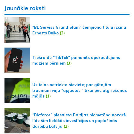
Jaunākie raksti
"BL Serviss Grand Slam" čempiona titulu izcīna
Ernests Buļko
(2)
Tiešraidē "TikTok" pamanīts apdraudējums
maziem bērniem
(3)
Uz ielas notriekta sieviete; par gūtajām
traumām viņa "apjautusi" tikai pēc atgriešanās
mājās
(1)
“Bioforce” piesaista Baltijas biometāna nozarē
līdz šim lielākās investīcijas un paplašinās
darbību Latvijā
(2)