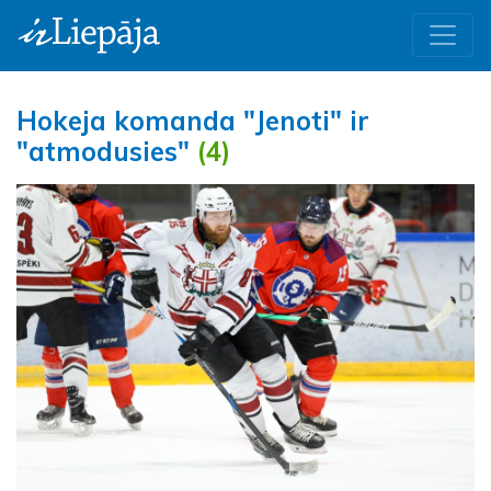
Hokeja komanda "Jenoti" ir
"atmodusies"
(4)