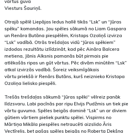
vārtus guva
Viesturs Šauriņš.
Otrajā spēlē Liepājas ledus hallē tikās “Lsk” un “Jūras
spēku” komandas. Jau spēles sākumā no Liam Gaspara
un Renāra Butāna piespēlēm, Kristaps Ozoliņš izvirza
“Lsk” vadībā. Otrās trešdaļas vidū “Jūras spēkiem”
izdodas rezultātu izlīdzināt, kad pēc Aināra Balcera
metiena, Jānis Alksnis pamanās būt pirmais pie
atlēkošās ripas un gūt vārtus. Pēc divām minūtēm “Lsk”
atkal izvirzās vadībā. Šoreiz veiksmīgākais
vārtu priekšā ir Renārs Butāns, kurš neiznieko Kristapa
Ozoliņa lielisko piespēli.
Trešās trešdaļas sākumā “Jūras spēki“ vēlreiz panāk
līdzsvaru. Labi pacīnās par ripu Elvijs Pudžmis un tiek pie
vārtu guvuma. Spēles beigās dominē “Lsk” un ar diviem
gūtiem vārtiem pieliek punktu spēlei. Vispirms no
Mārtiņa Mikāla piespēles netraucēti aizslido Āris
Vectīrelis, bet pašas spēles beigās no Roberta Dekšņa