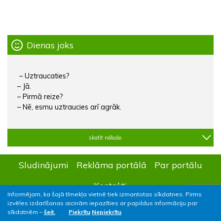
Dienas joks
– Uztraucaties?
– Jā.
– Pirmā reize?
– Nē, esmu uztraucies arī agrāk.
skatīt nākošo
Sludinājumi
Reklāma portālā
Par portālu
Kontakti
Informējam, ka šajā tīmekļa vietnē tiek izmantotas sīkdatnes. Pirms
izvēles izdarīšanas aicinām iepazīties ar papildus informāciju par
sīkdatnēm –
šeit.
Piekrītu
Nepiekrītu