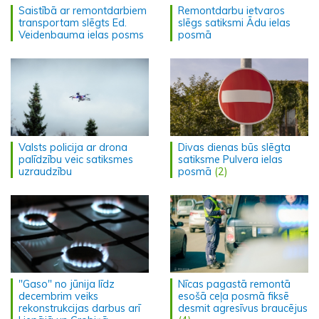
Saistībā ar remontdarbiem
Remontdarbu ietvaros
transportam slēgts Ed.
slēgs satiksmi Ādu ielas
Veidenbauma ielas posms
posmā
Valsts policija ar drona
Divas dienas būs slēgta
palīdzību veic satiksmes
satiksme Pulvera ielas
uzraudzību
posmā
(2)
"Gaso" no jūnija līdz
Nīcas pagastā remontā
decembrim veiks
esošā ceļa posmā fiksē
rekonstrukcijas darbus arī
desmit agresīvus braucējus