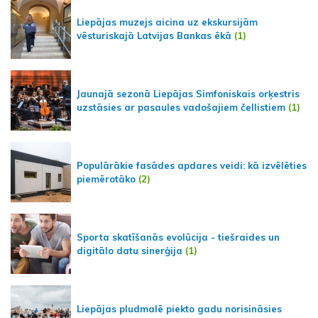
Liepājas muzejs aicina uz ekskursijām
vēsturiskajā Latvijas Bankas ēkā
(1)
Jaunajā sezonā Liepājas Simfoniskais orķestris
uzstāsies ar pasaules vadošajiem čellistiem
(1)
Populārākie fasādes apdares veidi: kā izvēlēties
piemērotāko
(2)
Sporta skatīšanās evolūcija - tiešraides un
digitālo datu sinerģija
(1)
Liepājas pludmalē piekto gadu norisināsies