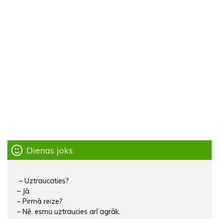
Dienas joks
– Uztraucaties?
– Jā.
– Pirmā reize?
– Nē, esmu uztraucies arī agrāk.