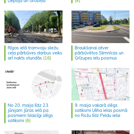
Liepājā un Grobiņā
(4)
Rīgas ielā tramvaju sliežu
Braukšanai atver
ceļa pārbūves darbus veiks
pārbūvētos Slimnīcas un
arī nakts stundās
(16)
Grīzupes ielu posmus
No 20. maija līdz 23.
9. maija vakarā slēgs
jūnijam Jūras ielā pa
satiksmi Uliha ielas posmā
posmiem īslaicīgi slēgs
no Rožu līdz Peldu ielai
satiksmi
(6)