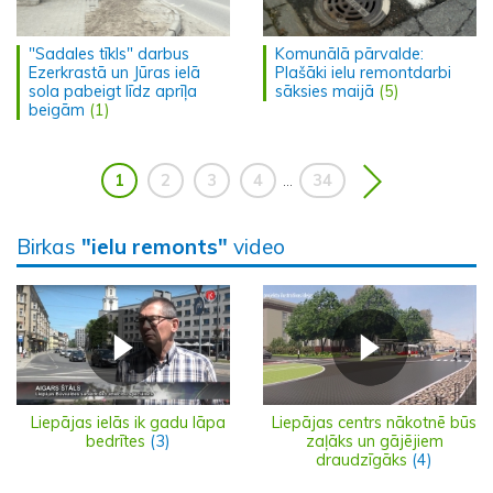
"Sadales tīkls" darbus
Komunālā pārvalde:
Ezerkrastā un Jūras ielā
Plašāki ielu remontdarbi
sola pabeigt līdz aprīļa
sāksies maijā
(5)
beigām
(1)
1
2
3
4
34
...
Birkas
"ielu remonts"
video
Liepājas ielās ik gadu lāpa
Liepājas centrs nākotnē būs
bedrītes
(3)
zaļāks un gājējiem
draudzīgāks
(4)