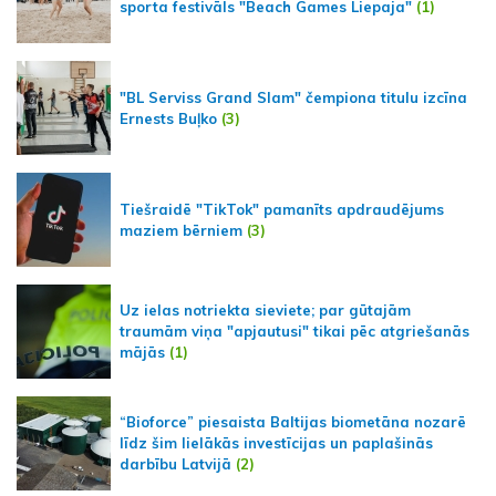
sporta festivāls "Beach Games Liepaja"
(1)
"BL Serviss Grand Slam" čempiona titulu izcīna
Ernests Buļko
(3)
Tiešraidē "TikTok" pamanīts apdraudējums
maziem bērniem
(3)
Uz ielas notriekta sieviete; par gūtajām
traumām viņa "apjautusi" tikai pēc atgriešanās
mājās
(1)
“Bioforce” piesaista Baltijas biometāna nozarē
līdz šim lielākās investīcijas un paplašinās
darbību Latvijā
(2)