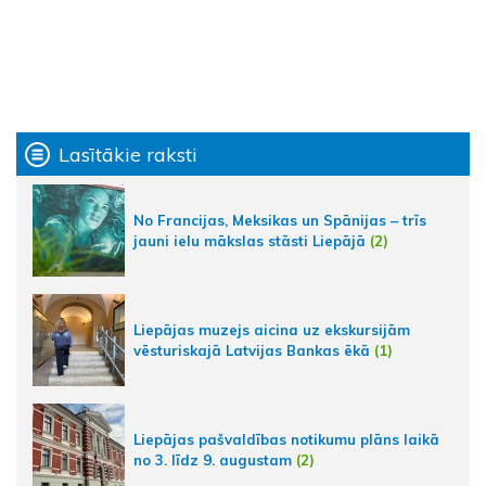
Lasītākie raksti
No Francijas, Meksikas un Spānijas – trīs
jauni ielu mākslas stāsti Liepājā
(2)
Liepājas muzejs aicina uz ekskursijām
vēsturiskajā Latvijas Bankas ēkā
(1)
Liepājas pašvaldības notikumu plāns laikā
no 3. līdz 9. augustam
(2)