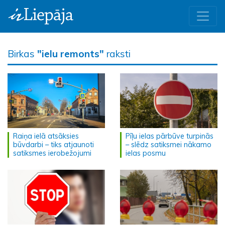
Birkas
"ielu remonts"
raksti
Raiņa ielā atsāksies
Pīļu ielas pārbūve turpinās
būvdarbi – tiks atjaunoti
– slēdz satiksmei nākamo
satiksmes ierobežojumi
ielas posmu