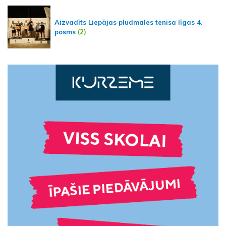
Aizvadīts Liepājas pludmales tenisa līgas 4.
posms
(2)