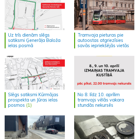
Uz trīs dienām slēgs
Tramvaja pieturas pie
satiksmi Ģenerāļa Baloža
autoostas atgriezīsies
ielas posmā
savās iepriekšējās vietās
Slēgs satiksmi Kūrmājas
No 8. līdz 10. aprīlim
prospekta un Jūras ielas
tramvajs vēlās vakara
posmos
(1)
stundās nekursēs