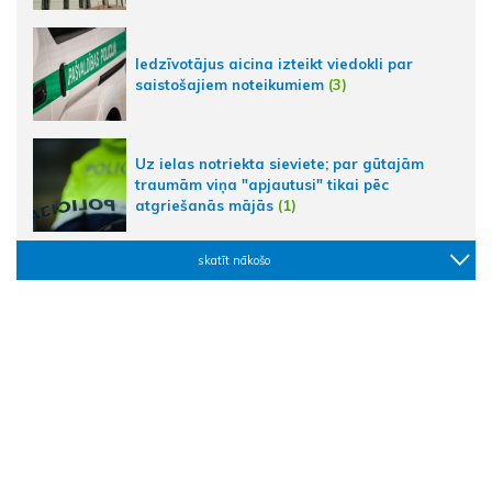
Iedzīvotājus aicina izteikt viedokli par
saistošajiem noteikumiem
(3)
Uz ielas notriekta sieviete; par gūtajām
traumām viņa "apjautusi" tikai pēc
atgriešanās mājās
(1)
skatīt nākošo