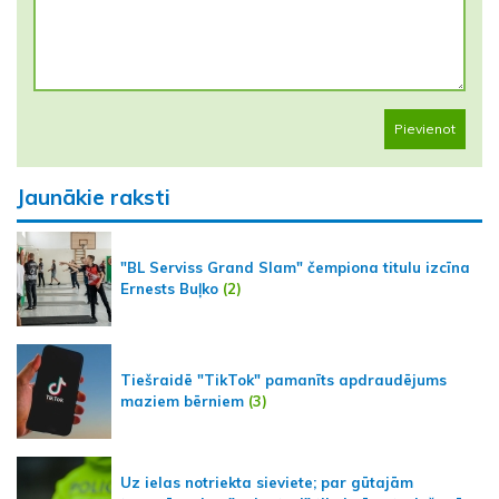
Pievienot
Jaunākie raksti
"BL Serviss Grand Slam" čempiona titulu izcīna
Ernests Buļko
(2)
Tiešraidē "TikTok" pamanīts apdraudējums
maziem bērniem
(3)
Uz ielas notriekta sieviete; par gūtajām