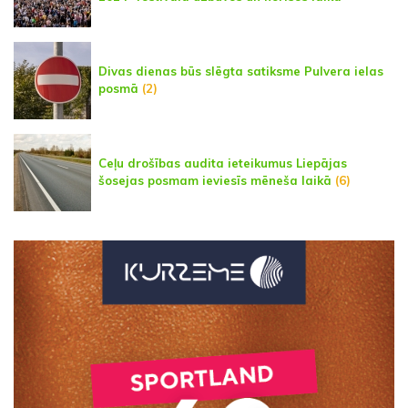
Divas dienas būs slēgta satiksme Pulvera ielas
posmā
(2)
Ceļu drošības audita ieteikumus Liepājas
šosejas posmam ieviesīs mēneša laikā
(6)