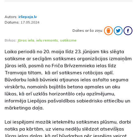
Autors:
irliepaja.lv
Datums:
17.05.2024
Dalies ar šo ziņu:
Birkas:
Jūras iela
,
ielu remonts
,
satiksme
Laika periodā no 20. maija līdz 23. jūnijam tiks slēgta
satiksme ar secīgām satiksmes organizācijas izmaiņām
Jūras ielā, posmā no Friča Brīvzemnieka ielas līdz
Tramvaja tiltam, kā arī satiksmes rotācijas aplī.
Būvdarbu laikā būvnieki atjaunos ielas asfalta seguma
virskārtu, nomainīs bojātās betona apmales un aku
lūkas, kā arī uzklās horizontālo ceļu apzīmējumu,
informēja Liepājas pašvaldības sabiedrisko attiecību un
mārketinga daļa.
Lai iespējami mazāk ietekmētu satiksmes plūsmu, darbi
notiks pa kārtām, uz vienu nedēļu slēdzot atsevišķas
Jūras ielas daļas, kā arī būvdarbus pēc iespējas veicot