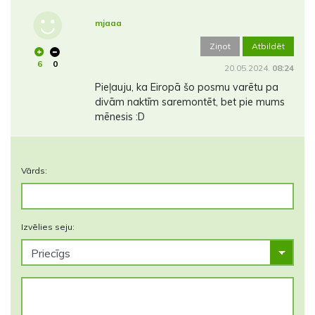
mjaaa
Ziņot
Atbildēt
6
0
20.05.2024.
08:24
Pieļauju, ka Eiropā šo posmu varētu pa
divām naktīm saremontēt, bet pie mums
mēnesis :D
Vārds:
Izvēlies seju: