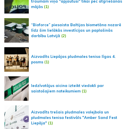
traumām viņa "apjautusi" tikai pēc atgriešanās
mājās
(1)
“Bioforce” piesaista Baltijas biometāna nozarē
līdz šim lielākās investīcijas un paplašinās
darbību Latvijā
(2)
Aizvadīts Liepājas pludmales tenisa līgas 4.
posms
(1)
Iedzīvotājus aicina izteikt viedokli par
saistošajiem noteikumiem
(1)
Aizvadīts trešais pludmales volejbola un
pludmales tenisa festivāls "Amber Sand Fest
Liepāja"
(1)