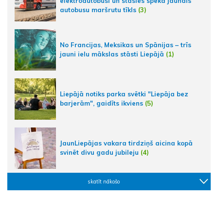
elektroautobusi un stāsies spēkā jaunais
autobusu maršrutu tīkls
(3)
No Francijas, Meksikas un Spānijas – trīs
jauni ielu mākslas stāsti Liepājā
(1)
Liepājā notiks parka svētki "Liepāja bez
barjerām", gaidīts ikviens
(5)
JaunLiepājas vakara tirdziņš aicina kopā
svinēt divu gadu jubileju
(4)
skatīt nākošo