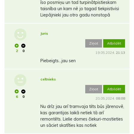
īso posmiņu un tad turpinātpistieskam
taisnība un kam nē jo tagad tiekpistivisi
Liepājnieki jau otro gadu nonstopā
Juris
Ziņot
Atbildēt
2
0
19.05.2024.
21:13
Piebeigts...jau sen
celtnieks
Ziņot
Atbildēt
6
0
20.05.2024.
08:08
Nu drīz jau arī tramvaja tilts būs jārenovē,
kas garantijas laikā netiek tā arī
remontēts. Lielie domes čiekuri-mostieties
un sāciet skatīties kas notiek