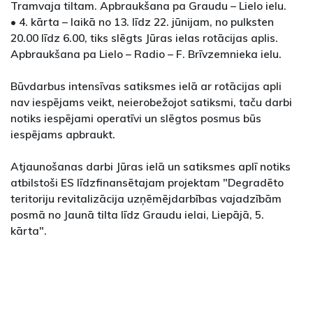
Tramvaja tiltam. Apbraukšana pa Graudu – Lielo ielu.
• 4. kārta – laikā no 13. līdz 22. jūnijam, no pulksten
20.00 līdz 6.00, tiks slēgts Jūras ielas rotācijas aplis.
Apbraukšana pa Lielo – Radio – F. Brīvzemnieka ielu.
Būvdarbus intensīvas satiksmes ielā ar rotācijas apli
nav iespējams veikt, neierobežojot satiksmi, taču darbi
notiks iespējami operatīvi un slēgtos posmus būs
iespējams apbraukt.
Atjaunošanas darbi Jūras ielā un satiksmes aplī notiks
atbilstoši ES līdzfinansētajam projektam "Degradēto
teritoriju revitalizācija uzņēmējdarbības vajadzībām
posmā no Jaunā tilta līdz Graudu ielai, Liepājā, 5.
kārta".