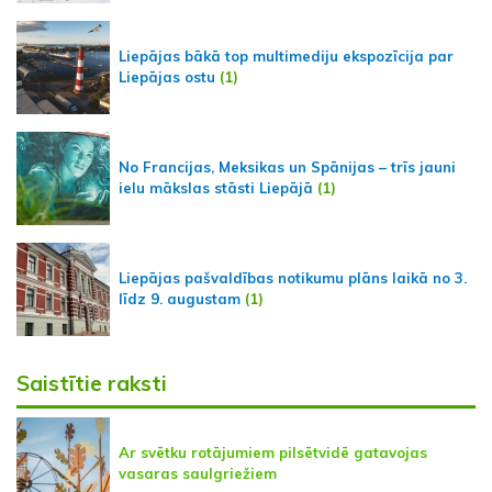
Liepājas bākā top multimediju ekspozīcija par
Liepājas ostu
(1)
No Francijas, Meksikas un Spānijas – trīs jauni
ielu mākslas stāsti Liepājā
(1)
Liepājas pašvaldības notikumu plāns laikā no 3.
līdz 9. augustam
(1)
Saistītie raksti
Ar svētku rotājumiem pilsētvidē gatavojas
vasaras saulgriežiem