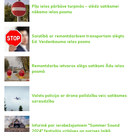
Pīļu ielas pārbūve turpinās – slēdz satiksmei
nākamo ielas posmu
Saistībā ar remontdarbiem transportam slēgts
Ed. Veidenbauma ielas posms
Remontdarbu ietvaros slēgs satiksmi Ādu ielas
posmā
Valsts policija ar drona palīdzību veic satiksmes
uzraudzību
Informē par ierobežojumiem "Summer Sound
2024" festivāla uzbūves un norises laikā