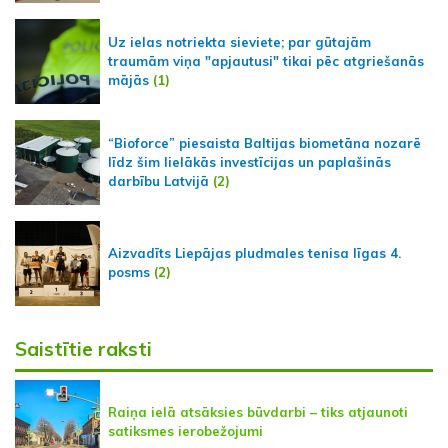
Uz ielas notriekta sieviete; par gūtajām
traumām viņa "apjautusi" tikai pēc atgriešanās
mājās
(1)
“Bioforce” piesaista Baltijas biometāna nozarē
līdz šim lielākās investīcijas un paplašinās
darbību Latvijā
(2)
Aizvadīts Liepājas pludmales tenisa līgas 4.
posms
(2)
Saistītie raksti
Raiņa ielā atsāksies būvdarbi – tiks atjaunoti
satiksmes ierobežojumi