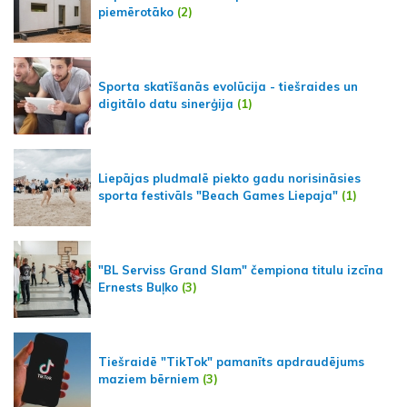
piemērotāko
(2)
Sporta skatīšanās evolūcija - tiešraides un
digitālo datu sinerģija
(1)
Liepājas pludmalē piekto gadu norisināsies
sporta festivāls "Beach Games Liepaja"
(1)
"BL Serviss Grand Slam" čempiona titulu izcīna
Ernests Buļko
(3)
Tiešraidē "TikTok" pamanīts apdraudējums
maziem bērniem
(3)