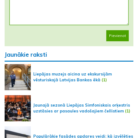
Pievienot
Jaunākie raksti
Liepājas muzejs aicina uz ekskursijām
vēsturiskajā Latvijas Bankas ēkā
(1)
Jaunajā sezonā Liepājas Simfoniskais orķestris
uzstāsies ar pasaules vadošajiem čellistiem
(1)
Populārākie fasādes apdares veidi: kā izvēlēties