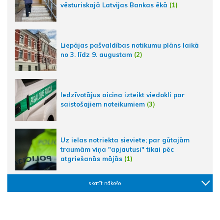
vēsturiskajā Latvijas Bankas ēkā
(1)
Liepājas pašvaldības notikumu plāns laikā
no 3. līdz 9. augustam
(2)
Iedzīvotājus aicina izteikt viedokli par
saistošajiem noteikumiem
(3)
Uz ielas notriekta sieviete; par gūtajām
traumām viņa "apjautusi" tikai pēc
atgriešanās mājās
(1)
skatīt nākošo