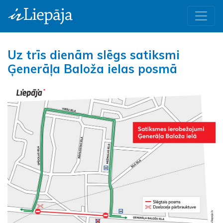
Uz trīs dienām slēgs satiksmi
Ģenerāļa Baloža ielas posmā