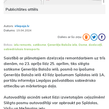
Publicitātes attēls
Autors:
irliepaja.lv
Datums:
19.04.2024
Dalies ar šo ziņu:
Birkas:
ielu remonts
,
satiksme
,
Ģenerāļa Baloža iela
,
Dome
,
dzelzceļš
,
sabiedriskais transports
Saistībā ar plānotajiem dzelzceļa remontdarbiem uz trīs
dienām, no 23. aprīļa līdz 25. aprīlim, tiks slēgta
satiksme Ģenerāļa Baloža ielā, posmā no īpašuma
Ģenerāļa Baloža ielā 43 līdz īpašumam Spīdolas ielā 1A,
portālu informēja Liepājas pašvaldības sabiedrisko
attiecību un mārketinga daļa.
Autovadītāji aicināti sekot līdzi izvietotajām ceļazīmēm!
Slēgto posmu autovadītāji var apbraukt pa Spīdolas,
Viršu un Mežmalas ielu.