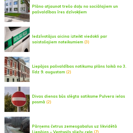
Plāno atjaunot trešo daļu no sociālajiem un
pašvaldības īres dzīvokļiem
Iedzīvotājus aicina izteikt viedokli par
saistošajiem noteikumiem
(3)
Liepājas pašvaldības notikumu plāns laikā no 3.
līdz 9. augustam
(2)
Divas dienas būs slēgta satiksme Pulvera ielas
posmā
(2)
Pārņems četrus zemesgabalus uz likvidētā
Liepājas – Ventspils sliežu ceļa
(7)