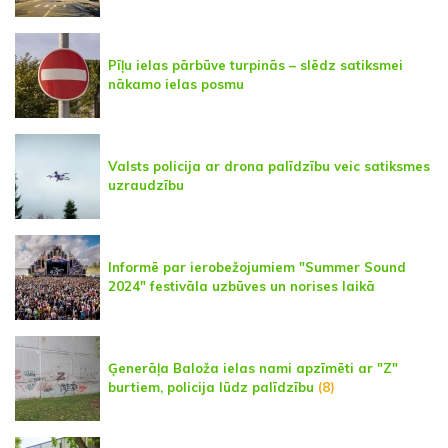
Pīļu ielas pārbūve turpinās – slēdz satiksmei
nākamo ielas posmu
Valsts policija ar drona palīdzību veic satiksmes
uzraudzību
Informē par ierobežojumiem "Summer Sound
2024" festivāla uzbūves un norises laikā
Ģenerāļa Baloža ielas nami apzīmēti ar "Z"
burtiem, policija lūdz palīdzību
(8)