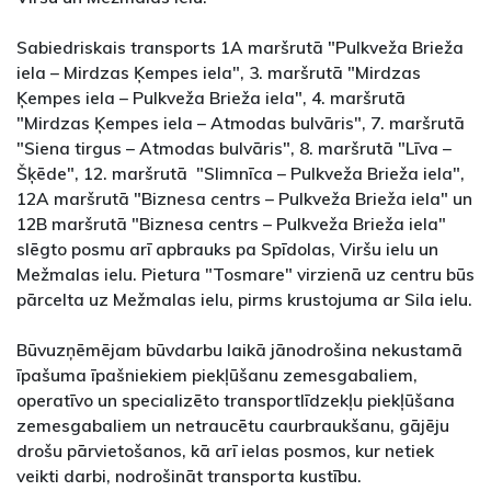
Sabiedriskais transports 1A maršrutā "Pulkveža Brieža
iela – Mirdzas Ķempes iela", 3. maršrutā "Mirdzas
Ķempes iela – Pulkveža Brieža iela", 4. maršrutā
"Mirdzas Ķempes iela – Atmodas bulvāris", 7. maršrutā
"Siena tirgus – Atmodas bulvāris", 8. maršrutā "Līva –
Šķēde", 12. maršrutā "Slimnīca – Pulkveža Brieža iela",
12A maršrutā "Biznesa centrs – Pulkveža Brieža iela" un
12B maršrutā "Biznesa centrs – Pulkveža Brieža iela"
slēgto posmu arī apbrauks pa Spīdolas, Viršu ielu un
Mežmalas ielu. Pietura "Tosmare" virzienā uz centru būs
pārcelta uz Mežmalas ielu, pirms krustojuma ar Sila ielu.
Būvuzņēmējam būvdarbu laikā jānodrošina nekustamā
īpašuma īpašniekiem piekļūšanu zemesgabaliem,
operatīvo un specializēto transportlīdzekļu piekļūšana
zemesgabaliem un netraucētu caurbraukšanu, gājēju
drošu pārvietošanos, kā arī ielas posmos, kur netiek
veikti darbi, nodrošināt transporta kustību.