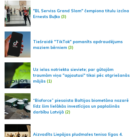
"BL Serviss Grand Slam" čempiona titulu izcīna
Ernests Buļko
(3)
Tiešraidē "TikTok" pamanīts apdraudējums
maziem bērniem
(3)
Uz ielas notriekta sieviete; par gūtajām
traumām viņa "apjautusi" tikai pēc atgriešanās
mājās
(1)
“Bioforce” piesaista Baltijas biometāna nozarē
līdz šim lielākās investīcijas un paplašinās
darbību Latvijā
(2)
Aizvadīts Liepājas pludmales tenisa līgas 4.