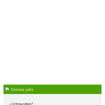
Dienas joks
– Uztraucaties?