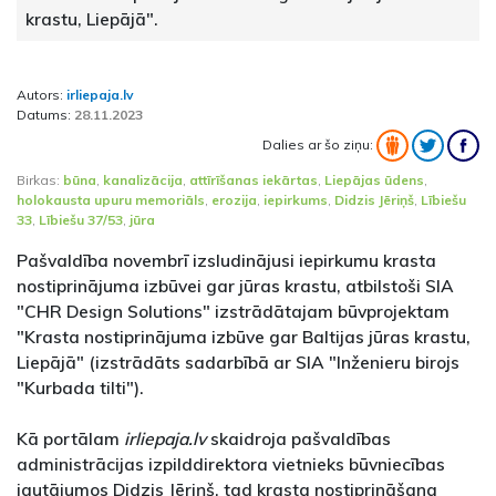
krastu, Liepājā".
Autors:
irliepaja.lv
Datums:
28.11.2023
Dalies ar šo ziņu:
Birkas:
būna
,
kanalizācija
,
attīrīšanas iekārtas
,
Liepājas ūdens
,
holokausta upuru memoriāls
,
erozija
,
iepirkums
,
Didzis Jēriņš
,
Lībiešu
33
,
Lībiešu 37/53
,
jūra
Pašvaldība novembrī izsludinājusi iepirkumu krasta
nostiprinājuma izbūvei gar jūras krastu, atbilstoši SIA
"CHR Design Solutions" izstrādātajam būvprojektam
"Krasta nostiprinājuma izbūve gar Baltijas jūras krastu,
Liepājā" (izstrādāts sadarbībā ar SIA "Inženieru birojs
"Kurbada tilti").
Kā portālam
irliepaja.lv
skaidroja pašvaldības
administrācijas izpilddirektora vietnieks būvniecības
jautājumos Didzis Jēriņš, tad krasta nostiprināšana