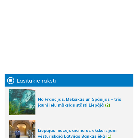
Lasītākie raksti
No Francijas, Meksikas un Spānijas – trīs
jauni ielu mākslas stāsti Liepājā
(2)
Liepājas muzejs aicina uz ekskursijām
vēsturiskajā Latvijas Bankas ēkā
(1)