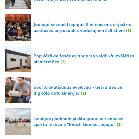
Jaunajā sezonā Liepājas Simfoniskais orķestris
uzstāsies ar pasaules vadošajiem čellistiem
(1)
Populārākie fasādes apdares veidi: kā izvēlēties
piemērotāko
(1)
Sporta skatīšanās evolūcija - tiešraides un
digitālo datu sinerģija
(1)
Liepājas pludmalē piekto gadu norisināsies
sporta festivāls "Beach Games Liepaja"
(1)