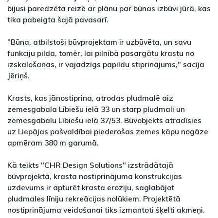
bijusi paredzēta reizē ar plānu par būnas izbūvi jūrā, kas
tika pabeigta šajā pavasarī.
"Būna, atbilstoši būvprojektam ir uzbūvēta, un savu
funkciju pilda, tomēr, lai pilnībā pasargātu krastu no
izskalošanas, ir vajadzīgs papildu stiprinājums," sacīja
Jēriņš.
Krasts, kas jānostiprina, atrodas pludmalē aiz
zemesgabala Lībiešu ielā 33 un starp pludmali un
zemesgabalu Lībiešu ielā 37/53. Būvobjekts atradīsies
uz Liepājas pašvaldībai piederošas zemes kāpu nogāze
apmēram 380 m garumā.
Kā teikts "CHR Design Solutions" izstrādātajā
būvprojektā, krasta nostiprinājuma konstrukcijas
uzdevums ir apturēt krasta eroziju, saglabājot
pludmales līniju rekreācijas nolūkiem. Projektētā
nostiprinājuma veidošanai tiks izmantoti šķelti akmeņi.