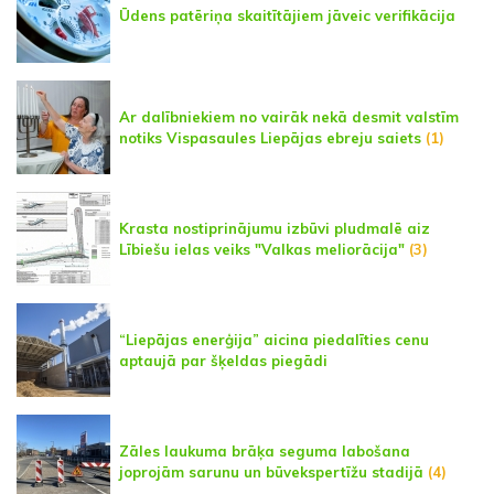
Ūdens patēriņa skaitītājiem jāveic verifikācija
Ar dalībniekiem no vairāk nekā desmit valstīm
notiks Vispasaules Liepājas ebreju saiets
(1)
Krasta nostiprinājumu izbūvi pludmalē aiz
Lībiešu ielas veiks "Valkas meliorācija"
(3)
“Liepājas enerģija” aicina piedalīties cenu
aptaujā par šķeldas piegādi
Zāles laukuma brāķa seguma labošana
joprojām sarunu un būvekspertīžu stadijā
(4)