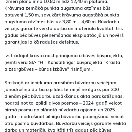
izmēri plānā ir no 10,80 m līdz 12,40 m platumā.
Krāvuma zemākā punkta augstuma atzīmes būs
aptuveni 1,50 m, savukārt krāvuma augstākā punkta
augstuma atzīmes būs uz 3,80 m – 4,60 m. Būvdarbu
veicējs garantē veiktā darba un materiālu kvalitāti trīs
gadus pēc būves pieņemšanas ekspluatācijā un novērš
garantijas laikā radušos defektus.
Izstrādājot krasta nostiprinājuma izbūves būvprojektu,
ņemti vērā SIA "HT Konsaltings" būvprojekta "Krasta
aizsargbūves – būnas izbūve" risinājumi.
Saskaņā ar iepirkuma prasībām būvdarbu veicējam
jānodrošina darba izpildes termiņš ne ilgāks par 300
dienām pēc būvdarbu uzsākšanas akta parakstīšanas,
nodrošinot to izpildi divos posmos – 2024. gadā veicot
pirmā posmu no plānotā būvdarbu apjoma un 2025.
gadā – nodrošinot pilnīgu būvdarbu pabeigšanu, veicot
otrā posma būvdarbus. Būvdarbu veicējs garantē veiktā
darba un materiālu kvalitāti trīs gadus pēc būves