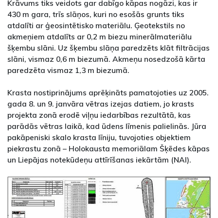
Krāvums tiks veidots gar dabīgo kāpas nogāzi, kas ir
430 m gara, trīs slāņos, kuri no esošās grunts tiks
atdalīti ar ģeosintētisko materiālu. Ģeotekstils no
akmeņiem atdalīts ar 0,2 m biezu minerālmateriālu
šķembu slāni. Uz šķembu slāņa paredzēts klāt filtrācijas
slāni, vismaz 0,6 m biezumā. Akmeņu nosedzošā kārta
paredzēta vismaz 1,3 m biezumā.
Krasta nostiprinājums aprēķināts pamatojoties uz 2005.
gada 8. un 9. janvāra vētras izejas datiem, jo krasts
projekta zonā erodē viļņu iedarbības rezultātā, kas
parādās vētras laikā, kad ūdens līmenis palielinās. Jūra
pakāpeniski skalo krasta līniju, tuvojoties objektiem
piekrastu zonā – Holokausta memoriālam Šķēdes kāpas
un Liepājas notekūdeņu attīrīšanas iekārtām (NAI).