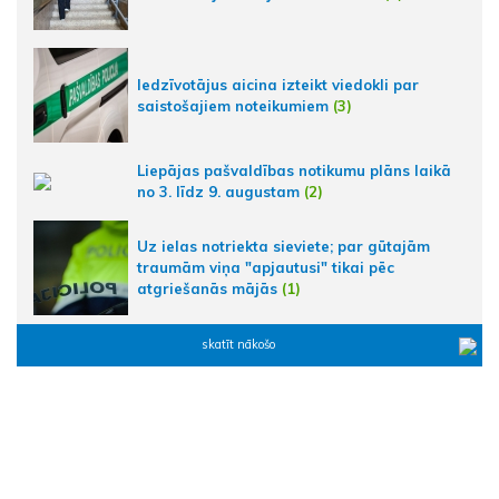
Iedzīvotājus aicina izteikt viedokli par
saistošajiem noteikumiem
(3)
Liepājas pašvaldības notikumu plāns laikā
no 3. līdz 9. augustam
(2)
Uz ielas notriekta sieviete; par gūtajām
traumām viņa "apjautusi" tikai pēc
atgriešanās mājās
(1)
skatīt nākošo