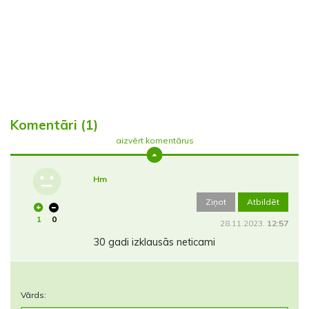
Komentāri (1)
aizvērt komentārus
Hm
Ziņot
Atbildēt
1
0
28.11.2023.
12:57
30 gadi izklausās neticami
Vārds: