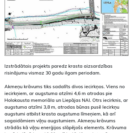
Izstrādātais projekts paredz krasta aizsardzības
risinājumu vismaz 30 gadu ilgam periodam.
Akmeņu krāvums tiks sadalīts divos iecirkņos. Viens no
iecirkņiem, ar augstuma atzīmi 4,6 m atrodas pie
Holokausta memoriāla un Liepājas NAI. Otrs iecirknis, ar
augstuma atzīmi 3,8 m, atrodas būnas pusē Iecirkņu
augstumi atbilst krasta augstuma līmeņiem, kā arī
sagaidāmiem viļņu augstumiem. Akmeņu krāvums
strādās kā viļņu enerģijas slāpējošs elements. Krāvuma