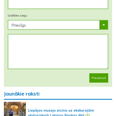
Izvēlies seju:
Pievienot
Jaunākie raksti
Liepājas muzejs aicina uz ekskursijām
vēsturiskajā Latvijas Bankas ēkā
(1)