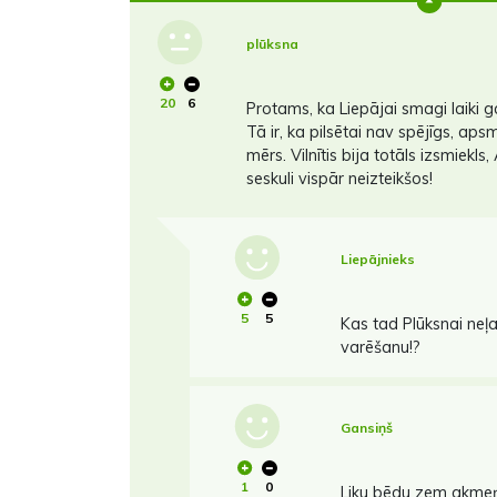
plūksna
20
6
Protams, ka Liepājai smagi laiki 
Tā ir, ka pilsētai nav spējīgs, ap
mērs. Vilnītis bija totāls izsmiekls
seskuli vispār neizteikšos!
Liepājnieks
5
5
Kas tad Plūksnai neļa
varēšanu!?
Gansiņš
1
0
Liku bēdu zem akmeņ