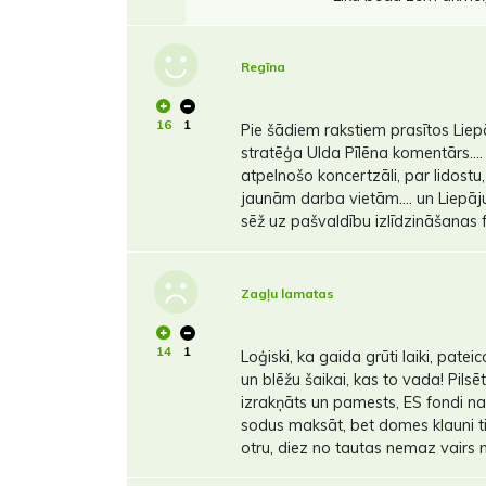
Regīna
16
1
Pie šādiem rakstiem prasītos Liep
stratēģa Ulda Pīlēna komentārs...
atpelnošo koncertzāli, par lidostu
jaunām darba vietām.... un Liepāj
sēž uz pašvaldību izlīdzināšanas f
Zagļu lamatas
14
1
Loģiski, ka gaida grūti laiki, pate
un blēžu šaikai, kas to vada! Pilsē
izrakņāts un pamests, ES fondi na
sodus maksāt, bet domes klauni tik
otru, diez no tautas nemaz vairs