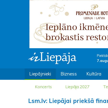
Piektdi
7.aug
Liepājnieki
Bizness
Kultūra
Koncerts
Liepāja 2027
Te
Lsm.lv: Liepājai priekšā fin