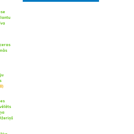
ese
alantu
īva
tceras
enās
ju
s
(8)
mes
vēlēts
iņa
Džeriņš