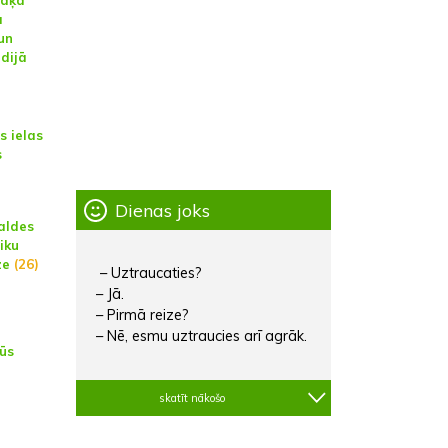
rāķa
a
un
dijā
s ielas
s
Dienas joks
aldes
iku
ze
(26)
– Uztraucaties?
– Jā.
– Pirmā reize?
n
– Nē, esmu uztraucies arī agrāk.
būs
skatīt nākošo