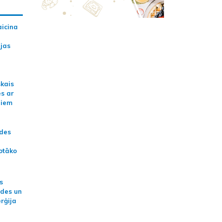
aicina
ijas
skais
es ar
jiem
ādes
otāko
s
ides un
erģija