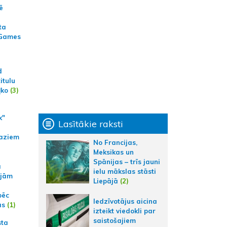
ē
ta
 Games
d
itulu
ļko
(3)
k"
Lasītākie raksti
aziem
No Francijas,
Meksikas un
Spānijas – trīs jauni
a
ielu mākslas stāsti
ajām
Liepājā
(2)
pēc
Iedzīvotājus aicina
ās
(1)
izteikt viedokli par
saistošajiem
sta