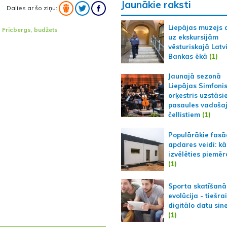
Jaunākie raksti
Dalies ar šo ziņu:
Liepājas muzejs 
 Fricbergs
,
budžets
uz ekskursijām
vēsturiskajā Latv
Bankas ēkā
(1)
Jaunajā sezonā
Liepājas Simfoni
orķestris uzstāsi
pasaules vadoša
čellistiem
(1)
Populārākie fas
apdares veidi: kā
izvēlēties piemēr
(1)
Sporta skatīšanā
evolūcija - tiešra
digitālo datu sin
(1)