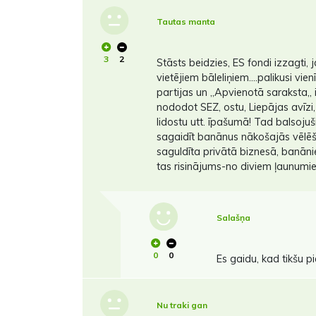
Tautas manta
3
2
Stāsts beidzies, ES fondi izzagti,
vietējiem bāleliņiem....palikusi vi
partijas un ,,Apvienotā saraksta,, 
nododot SEZ, ostu, Liepājas avīzi,
lidostu utt. īpašumā! Tad balsoju
sagaidīt banānus nākošajās vēlēš
saguldīta privātā biznesā, banānie
tas risinājums-no diviem ļaunumi
Salašņa
0
0
Es gaidu, kad tikšu pie
Nu traki gan