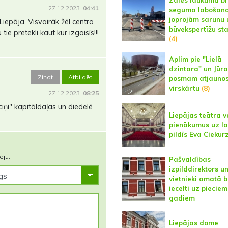
Zāles laukuma b
27.12.2023.
04:41
seguma labošan
joprojām sarunu 
Liepāja. Visvairāk žēl centra
būvekspertīžu sta
ie pretekli kaut kur izgaisīs!!!
(4)
Aplim pie "Lielā
dzintara" un Jūra
Ziņot
Atbildēt
posmam atjauno
virskārtu
(8)
27.12.2023.
08:25
iņi" kapitāldaļas un diedelē
Liepājas teātra v
pienākumus uz la
pildīs Eva Ciekur
eju:
Pašvaldības
izpilddirektors u
vietnieki amatā 
iecelti uz pieciem
gadiem
Liepājas dome