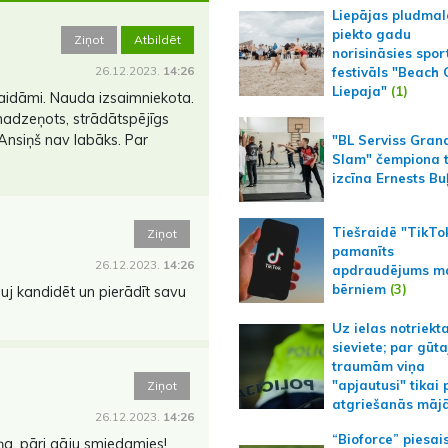
Liepājas pludmal
piekto gadu
Ziņot
Atbildēt
norisināsies spor
26.12.2023.
14:26
festivāls "Beach
Liepaja"
(1)
gaidāmi. Nauda izsaimniekota.
smadzeņots, strādātspējīgs
, Ansiņš nav labāks. Par
"BL Serviss Gran
Slam" čempiona t
izcīna Ernests Bu
Tiešraidē "TikTo
Ziņot
pamanīts
26.12.2023.
14:26
apdraudējums m
bērniem
(3)
uj kandidēt un pierādīt savu
Uz ielas notriekt
sieviete; par gūt
traumām viņa
"apjautusi" tikai 
Ziņot
atgriešanās māj
26.12.2023.
14:26
“Bioforce” piesai
a, pāri gāju smiedamies!