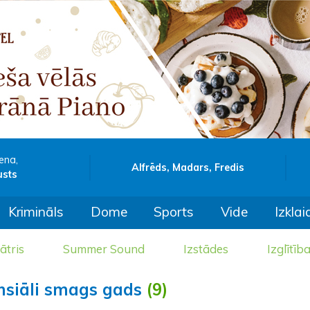
ena,
Alfrēds, Madars, Fredis
usts
Krimināls
Dome
Sports
Vide
Izklai
ātris
Summer Sound
Izstādes
Izglītīb
ansiāli smags gads
(9)