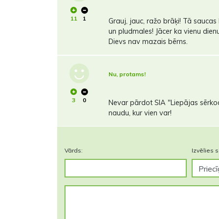
11
1
Grauj, jauc, ražo brāķi! Tā saucas 
un pludmales! Jācer ka vienu dienu t
Dievs nav mazais bērns.
Nu, protams!
3
0
Nevar pārdot SIA "Liepājas sērkoc
naudu, kur vien var!
Vārds:
Izvēlies s