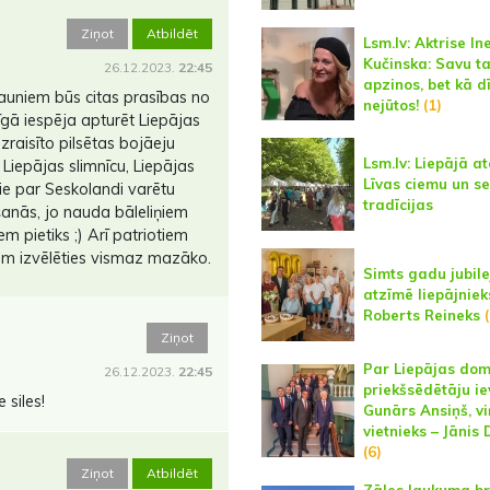
Ziņot
Atbildēt
Lsm.lv: Aktrise In
Kučinska: Savu t
26.12.2023.
22:45
apzinos, bet kā d
 jauniem būs citas prasības no
nejūtos!
(1)
enīgā iespēja apturēt Liepājas
izraisīto pilsētas bojāeju
Lsm.lv: Liepājā a
 Liepājas slimnīcu, Liepājas
Līvas ciemu un s
šie par Seskolandi varētu
tradīcijas
anās, jo nauda bāleliņiem
m pietiks ;) Arī patriotiem
em izvēlēties vismaz mazāko.
Simts gadu jubile
atzīmē liepājniek
Roberts Reineks
Ziņot
Par Liepājas do
26.12.2023.
22:45
priekšsēdētāju ie
 siles!
Gunārs Ansiņš, v
vietnieks – Jānis 
(6)
Ziņot
Atbildēt