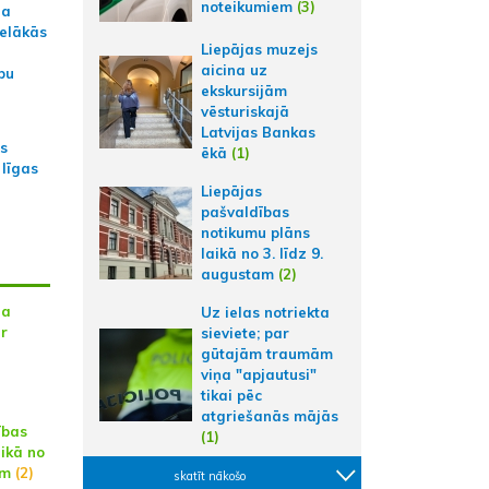
noteikumiem
(3)
na
ielākās
Liepājas muzejs
aicina uz
bu
ekskursijām
vēsturiskajā
Latvijas Bankas
as
ēkā
(1)
 līgas
Liepājas
pašvaldības
notikumu plāns
laikā no 3. līdz 9.
augustam
(2)
na
Uz ielas notriekta
ar
sieviete; par
gūtajām traumām
viņa "apjautusi"
tikai pēc
atgriešanās mājās
ības
(1)
aikā no
am
(2)
skatīt nākošo