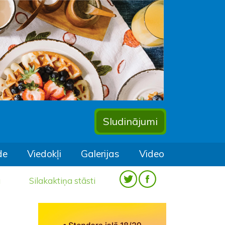
Sludinājumi
de
Viedokļi
Galerijas
Video
a
Silakaktiņa stāsti