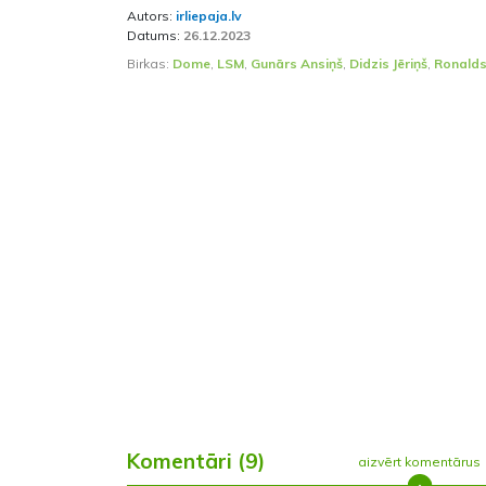
Autors:
irliepaja.lv
Datums:
26.12.2023
Birkas:
Dome
,
LSM
,
Gunārs Ansiņš
,
Didzis Jēriņš
,
Ronalds
Komentāri (9)
aizvērt komentārus