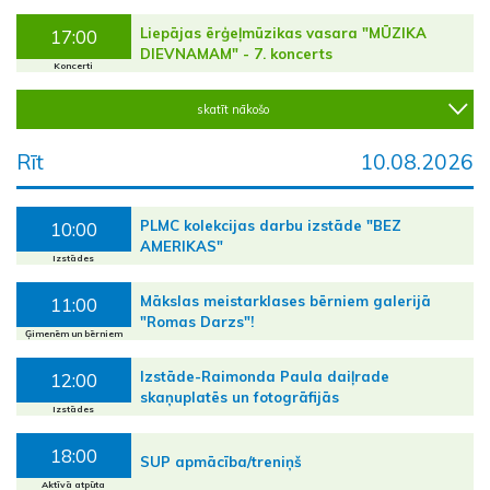
Liepājas ērģeļmūzikas vasara "MŪZIKA
17:00
DIEVNAMAM" - 7. koncerts
Koncerti
skatīt nākošo
Rīt
10.08.2026
PLMC kolekcijas darbu izstāde "BEZ
10:00
AMERIKAS"
Izstādes
Mākslas meistarklases bērniem galerijā
11:00
"Romas Darzs"!
Ģimenēm un bērniem
Izstāde-Raimonda Paula daiļrade
12:00
skaņuplatēs un fotogrāfijās
Izstādes
18:00
SUP apmācība/treniņš
Aktīvā atpūta