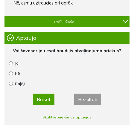
– Nē, esmu uztraucies arī agrāk.
skatīt nākošo
Aptauja
Vai šovasar jau esat baudījis atvaļinājuma priekus?
Jā
Nē
Daļēji
Balsot
Rezultāti
Skatīt iepriekšējās aptaujas