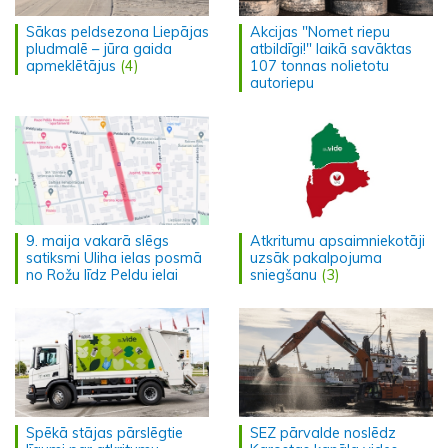
Sākas peldsezona Liepājas
Akcijas "Nomet riepu
pludmalē – jūra gaida
atbildīgi!" laikā savāktas
apmeklētājus
(4)
107 tonnas nolietotu
autoriepu
9. maija vakarā slēgs
Atkritumu apsaimniekotāji
satiksmi Uliha ielas posmā
uzsāk pakalpojuma
no Rožu līdz Peldu ielai
sniegšanu
(3)
Spēkā stājas pārslēgtie
SEZ pārvalde noslēdz