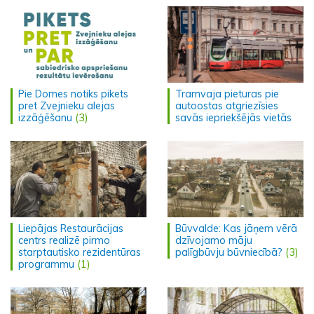
Pie Domes notiks pikets
Tramvaja pieturas pie
pret Zvejnieku alejas
autoostas atgriezīsies
izzāģēšanu
(3)
savās iepriekšējās vietās
Liepājas Restaurācijas
Būvvalde: Kas jāņem vērā
centrs realizē pirmo
dzīvojamo māju
starptautisko rezidentūras
palīgbūvju būvniecībā?
(3)
programmu
(1)