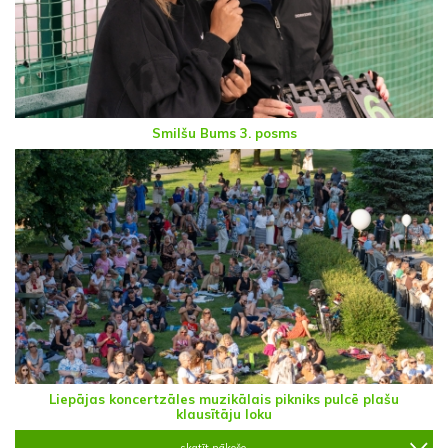
Smilšu Bums 3. posms
Liepājas koncertzāles muzikālais pikniks pulcē plašu
klausītāju loku