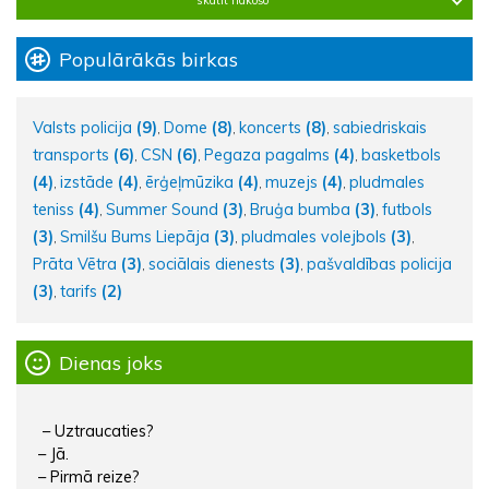
skatīt nākošo
Populārākās birkas
Valsts policija
(9)
Dome
(8)
koncerts
(8)
sabiedriskais
,
,
,
transports
(6)
CSN
(6)
Pegaza pagalms
(4)
basketbols
,
,
,
(4)
izstāde
(4)
ērģeļmūzika
(4)
muzejs
(4)
pludmales
,
,
,
,
teniss
(4)
Summer Sound
(3)
Bruģa bumba
(3)
futbols
,
,
,
(3)
Smilšu Bums Liepāja
(3)
pludmales volejbols
(3)
,
,
,
Prāta Vētra
(3)
sociālais dienests
(3)
pašvaldības policija
,
,
(3)
tarifs
(2)
,
Dienas joks
– Uztraucaties?
– Jā.
– Pirmā reize?