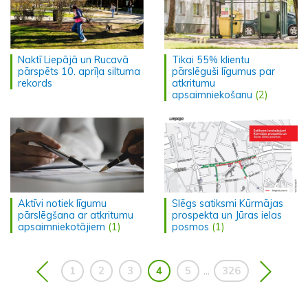
Naktī Liepājā un Rucavā
Tikai 55% klientu
pārspēts 10. aprīļa siltuma
pārslēguši līgumus par
rekords
atkritumu
apsaimniekošanu
(2)
Aktīvi notiek līgumu
Slēgs satiksmi Kūrmājas
pārslēgšana ar atkritumu
prospekta un Jūras ielas
apsaimniekotājiem
(1)
posmos
(1)
1
2
3
4
5
326
...