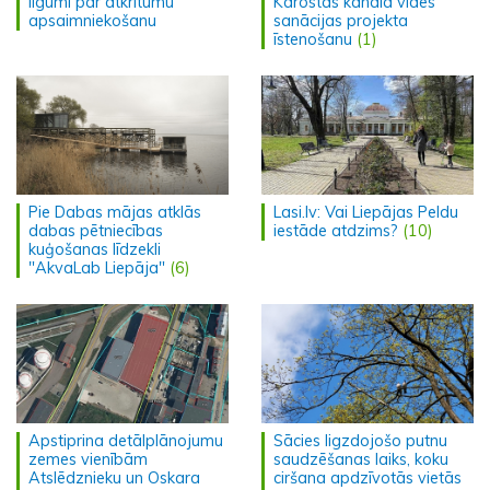
līgumi par atkritumu
Karostas kanāla vides
apsaimniekošanu
sanācijas projekta
īstenošanu
(1)
Pie Dabas mājas atklās
Lasi.lv: Vai Liepājas Peldu
dabas pētniecības
iestāde atdzims?
(10)
kuģošanas līdzekli
"AkvaLab Liepāja"
(6)
Apstiprina detālplānojumu
Sācies ligzdojošo putnu
zemes vienībām
saudzēšanas laiks, koku
Atslēdznieku un Oskara
ciršana apdzīvotās vietās