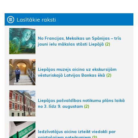
Lasītākie raksti
No Francijas, Meksikas un Spānijas – trīs
jauni ielu mākslas stāsti Liepājā
(2)
Liepājas muzejs aicina uz ekskursijām
vēsturiskajā Latvijas Bankas ēkā
(2)
Liepājas pašvaldības notikumu plāns laikā
no 3. līdz 9. augustam
(2)
Iedzīvotājus aicina izteikt viedokli par
saistošajiem noteikumiem
(3)