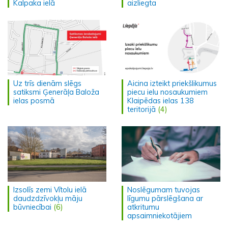
Kalpaka ielā
aizliegta
Uz trīs dienām slēgs
Aicina izteikt priekšlikumus
satiksmi Ģenerāļa Baloža
piecu ielu nosaukumiem
ielas posmā
Klaipēdas ielas 138
teritorijā
(4)
Izsolīs zemi Vītolu ielā
Noslēgumam tuvojas
daudzdzīvokļu māju
līgumu pārslēgšana ar
būvniecībai
(6)
atkritumu
apsaimniekotājiem