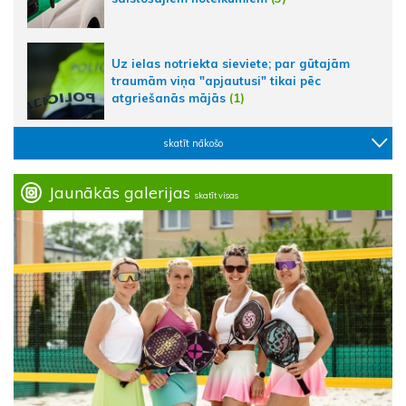
Uz ielas notriekta sieviete; par gūtajām
traumām viņa "apjautusi" tikai pēc
atgriešanās mājās
(1)
skatīt nākošo
Jaunākās galerijas
skatīt visas