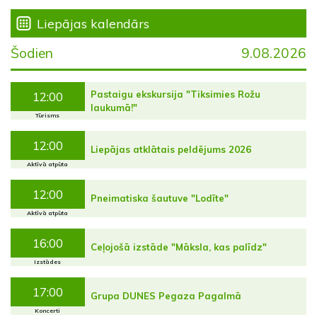
Liepājas kalendārs
Šodien
9.08.2026
Pastaigu ekskursija "Tiksimies Rožu
12:00
laukumā!"
Tūrisms
12:00
Liepājas atklātais peldējums 2026
Aktīvā atpūta
12:00
Pneimatiska šautuve "Lodīte"
Aktīvā atpūta
16:00
Ceļojošā izstāde "Māksla, kas palīdz"
Izstādes
17:00
Grupa DUNES Pegaza Pagalmā
Koncerti