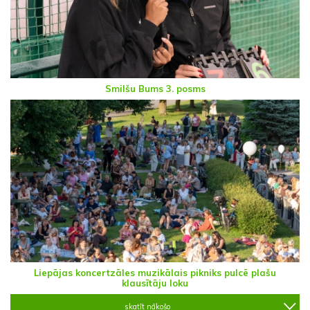
Smilšu Bums 3. posms
Liepājas koncertzāles muzikālais pikniks pulcē plašu
klausītāju loku
skatīt nākošo