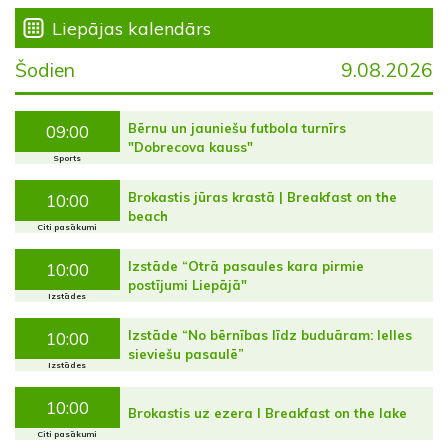
Liepājas kalendārs
Šodien
9.08.2026
Bērnu un jauniešu futbola turnīrs
09:00
"Dobrecova kauss"
Sports
Brokastis jūras krastā | Breakfast on the
10:00
beach
Citi pasākumi
Izstāde “Otrā pasaules kara pirmie
10:00
postījumi Liepājā"
Izstādes
Izstāde “No bērnības līdz buduāram: lelles
10:00
sieviešu pasaulē”
Izstādes
10:00
Brokastis uz ezera I Breakfast on the lake
Citi pasākumi