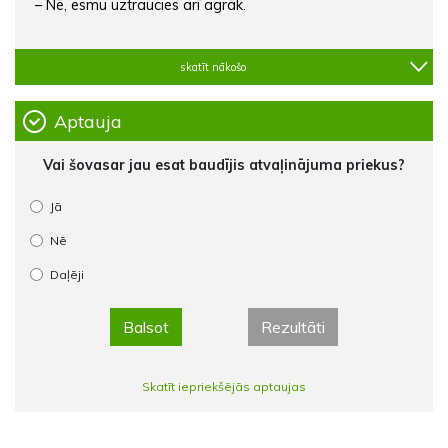
– Nē, esmu uztraucies arī agrāk.
skatīt nākošo
Aptauja
Vai šovasar jau esat baudījis atvaļinājuma priekus?
Jā
Nē
Daļēji
Balsot
Rezultāti
Skatīt iepriekšējās aptaujas