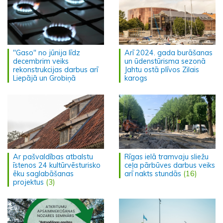
"Gaso" no jūnija līdz
Arī 2024. gada burāšanas
decembrim veiks
un ūdenstūrisma sezonā
rekonstrukcijas darbus arī
Jahtu ostā plīvos Zilais
Liepājā un Grobiņā
karogs
Ar pašvaldības atbalstu
Rīgas ielā tramvaju sliežu
īstenos 24 kultūrvēsturisko
ceļa pārbūves darbus veiks
ēku saglabāšanas
arī nakts stundās
(16)
projektus
(3)