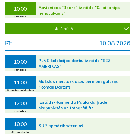
Apvienības "Bedre" izstāde "0. laika tips –
10:00
nenosakāms"
Izstādes
skatīt nākošo
Rīt
10.08.2026
PLMC kolekcijas darbu izstāde "BEZ
10:00
AMERIKAS"
Izstādes
Mākslas meistarklases bērniem galerijā
11:00
"Romas Darzs"!
Ģimenēm un bērniem
Izstāde-Raimonda Paula daiļrade
12:00
skaņuplatēs un fotogrāfijās
Izstādes
18:00
SUP apmācība/treniņš
Aktīvā atpūta