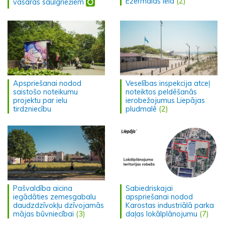
Ezermalas ielā
(2)
vasaras saulgriežiem
Apspriešanai nodod
Veselības inspekcija atceļ
saistošo noteikumu
noteiktos peldēšanās
projektu par ielu
ierobežojumus Liepājas
tirdzniecību
pludmalē
(2)
Pašvaldība aicina
Sabiedriskajai
iegādāties zemesgabalu
apspriešanai nodod
daudzdzīvokļu dzīvojamās
Karostas industriālā parka
mājas būvniecībai
(3)
daļas lokālplānojumu
(7)