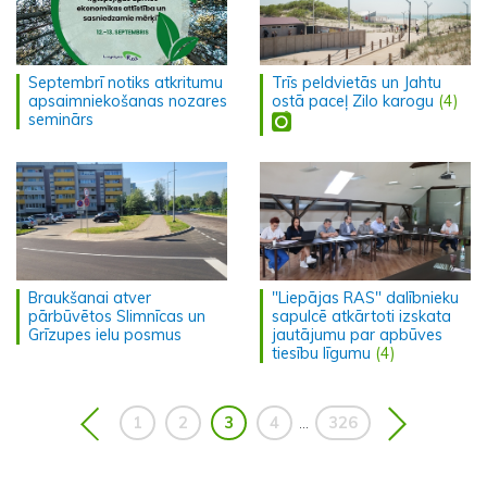
Septembrī notiks atkritumu
Trīs peldvietās un Jahtu
apsaimniekošanas nozares
ostā paceļ Zilo karogu
(4)
seminārs
Braukšanai atver
"Liepājas RAS" dalībnieku
pārbūvētos Slimnīcas un
sapulcē atkārtoti izskata
Grīzupes ielu posmus
jautājumu par apbūves
tiesību līgumu
(4)
1
2
3
4
326
...