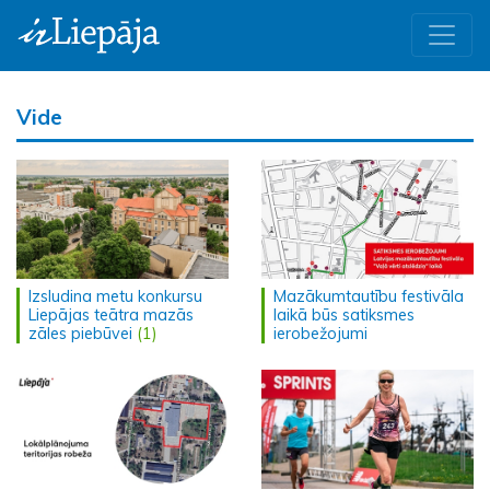
Vide
Izsludina metu konkursu
Mazākumtautību festivāla
Liepājas teātra mazās
laikā būs satiksmes
zāles piebūvei
(1)
ierobežojumi