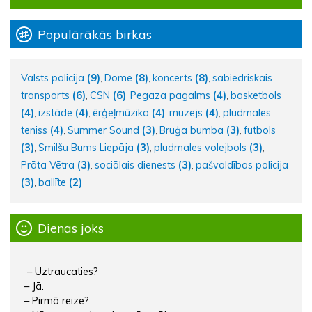
Populārākās birkas
Valsts policija
(9)
Dome
(8)
koncerts
(8)
sabiedriskais
,
,
,
transports
(6)
CSN
(6)
Pegaza pagalms
(4)
basketbols
,
,
,
(4)
izstāde
(4)
ērģeļmūzika
(4)
muzejs
(4)
pludmales
,
,
,
,
teniss
(4)
Summer Sound
(3)
Bruģa bumba
(3)
futbols
,
,
,
(3)
Smilšu Bums Liepāja
(3)
pludmales volejbols
(3)
,
,
,
Prāta Vētra
(3)
sociālais dienests
(3)
pašvaldības policija
,
,
(3)
ballīte
(2)
,
Dienas joks
– Uztraucaties?
– Jā.
– Pirmā reize?