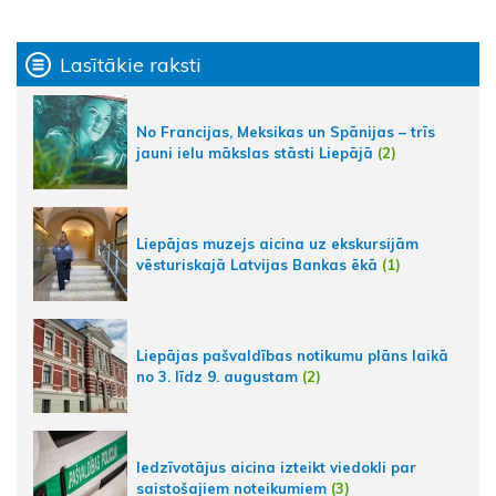
Lasītākie raksti
No Francijas, Meksikas un Spānijas – trīs
jauni ielu mākslas stāsti Liepājā
(2)
Liepājas muzejs aicina uz ekskursijām
vēsturiskajā Latvijas Bankas ēkā
(1)
Liepājas pašvaldības notikumu plāns laikā
no 3. līdz 9. augustam
(2)
Iedzīvotājus aicina izteikt viedokli par
saistošajiem noteikumiem
(3)