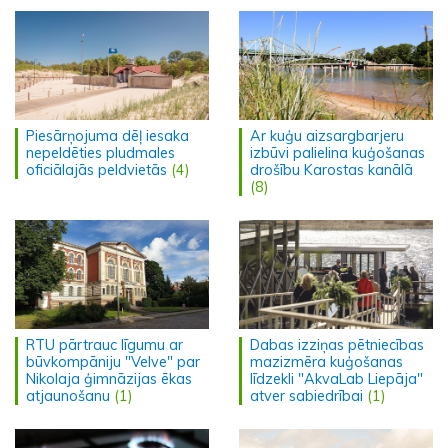
Piesārņojuma dēļ iesaka
Ar kuģu aizsargbarjeru
nepeldēties pludmales
izbūvi palielina kuģošanas
oficiālajās peldvietās
(4)
drošību Karostas kanālā
(8)
RTU pārtrauc līgumu ar
Dabas izziņas pētniecības
būvkompāniju "Velve" par
mazizmēra kuģošanas
Nikolaja ģimnāzijas ēkas
līdzekli "AkvaLab Liepāja"
atjaunošanu
(1)
atver sabiedrībai
(1)