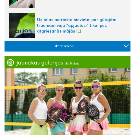
Uz ielas notriekta sieviete; par gūtajām
traumām viņa "apjautusi" tikai pēc
atgriešanās mājās
(1)
skatīt nākošo
Jaunākās galerijas
skatīt visas