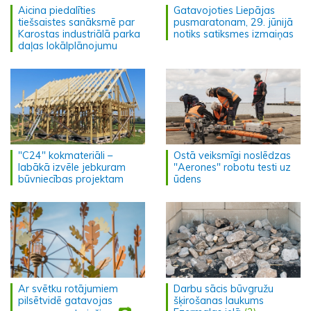
Aicina piedalīties
Gatavojoties Liepājas
tiešsaistes sanāksmē par
pusmaratonam, 29. jūnijā
Karostas industriālā parka
notiks satiksmes izmaiņas
daļas lokālplānojumu
"C24" kokmateriāli –
Ostā veiksmīgi noslēdzas
labākā izvēle jebkuram
"Aerones" robotu testi uz
būvniecības projektam
ūdens
Ar svētku rotājumiem
Darbu sācis būvgružu
pilsētvidē gatavojas
šķirošanas laukums