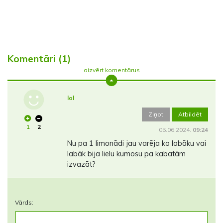
Komentāri (1)
aizvērt komentārus
lol
Ziņot
Atbildēt
1
2
05.06.2024.
09:24
Nu pa 1 limonādi jau varēja ko labāku vai
labāk bija lielu kumosu pa kabatām
izvazāt?
Vārds: