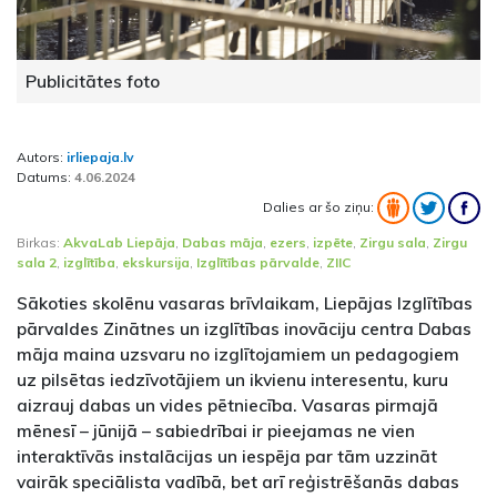
Publicitātes foto
Autors:
irliepaja.lv
Datums:
4.06.2024
Dalies ar šo ziņu:
Birkas:
AkvaLab Liepāja
,
Dabas māja
,
ezers
,
izpēte
,
Zirgu sala
,
Zirgu
sala 2
,
izglītība
,
ekskursija
,
Izglītības pārvalde
,
ZIIC
Sākoties skolēnu vasaras brīvlaikam, Liepājas Izglītības
pārvaldes Zinātnes un izglītības inovāciju centra Dabas
māja maina uzsvaru no izglītojamiem un pedagogiem
uz pilsētas iedzīvotājiem un ikvienu interesentu, kuru
aizrauj dabas un vides pētniecība. Vasaras pirmajā
mēnesī – jūnijā – sabiedrībai ir pieejamas ne vien
interaktīvās instalācijas un iespēja par tām uzzināt
vairāk speciālista vadībā, bet arī reģistrēšanās dabas