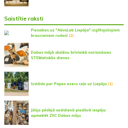
Saistītie raksti
Piesakies uz "AkvaLab Liepāja" izglītojošajiem
braucieniem rudenī
(2)
Dabas mājā skolēnu brīvlaikā norisināsies
STEMatiskās dienas
Izstāde par Papes ezeru ceļo uz Liepāju
(1)
Jūlija pēdējā sestdienā piedāvā iespēju
apmeklēt ZIIC Dabas māju