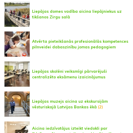
Liepājas domes vadība aicina liepājniekus uz
tikšanos Zirgu salā
Atvērta pieteikšanās profesionālās kompetences
pilnveidei dabaszinību jomas pedagogiem
Liepājas skolēni veiksmīgi pārvarējuši
centralizēto eksāmenu izaicinājumus
Liepājas muzejs aicina uz ekskursijām
vēsturiskajā Latvijas Bankas ēkā
(2)
Aicina iedzīvotājus izteikt viedokli par