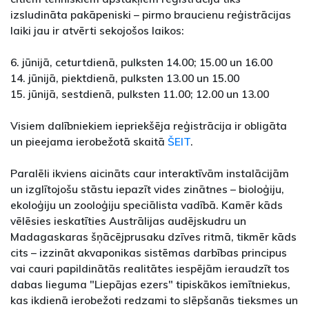
izsludināta pakāpeniski – pirmo braucienu reģistrācijas
laiki jau ir atvērti sekojošos laikos:
6. jūnijā, ceturtdienā, pulksten 14.00; 15.00 un 16.00
14. jūnijā, piektdienā, pulksten 13.00 un 15.00
15. jūnijā, sestdienā, pulksten 11.00; 12.00 un 13.00
Visiem dalībniekiem iepriekšēja reģistrācija ir obligāta
un pieejama ierobežotā skaitā
ŠEIT
.
Paralēli ikviens aicināts caur interaktīvām instalācijām
un izglītojošu stāstu iepazīt vides zinātnes – bioloģiju,
ekoloģiju un zooloģiju speciālista vadībā. Kamēr kāds
vēlēsies ieskatīties Austrālijas audējskudru un
Madagaskaras šņācējprusaku dzīves ritmā, tikmēr kāds
cits – izzināt akvaponikas sistēmas darbības principus
vai cauri papildinātās realitātes iespējām ieraudzīt tos
dabas lieguma "Liepājas ezers" tipiskākos iemītniekus,
kas ikdienā ierobežoti redzami to slēpšanās tieksmes un