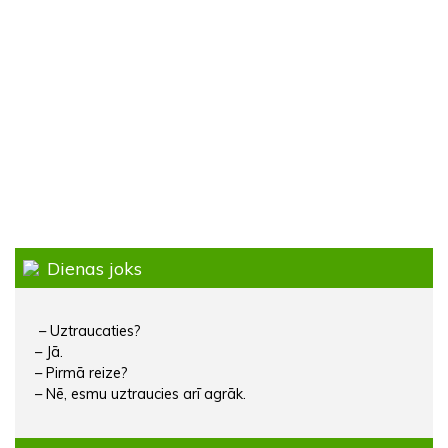
Dienas joks
– Uztraucaties?
– Jā.
– Pirmā reize?
– Nē, esmu uztraucies arī agrāk.