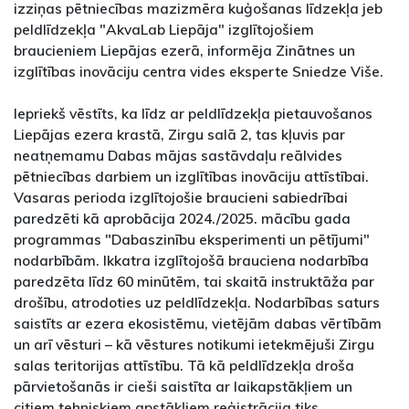
izziņas pētniecības mazizmēra kuģošanas līdzekļa jeb
peldlīdzekļa "AkvaLab Liepāja" izglītojošiem
braucieniem Liepājas ezerā, informēja Zinātnes un
izglītības inovāciju centra vides eksperte Sniedze Više.
Iepriekš vēstīts, ka līdz ar peldlīdzekļa pietauvošanos
Liepājas ezera krastā, Zirgu salā 2, tas kļuvis par
neatņemamu Dabas mājas sastāvdaļu reālvides
pētniecības darbiem un izglītības inovāciju attīstībai.
Vasaras perioda izglītojošie braucieni sabiedrībai
paredzēti kā aprobācija 2024./2025. mācību gada
programmas "Dabaszinību eksperimenti un pētījumi"
nodarbībām. Ikkatra izglītojošā brauciena nodarbība
paredzēta līdz 60 minūtēm, tai skaitā instruktāža par
drošību, atrodoties uz peldlīdzekļa. Nodarbības saturs
saistīts ar ezera ekosistēmu, vietējām dabas vērtībām
un arī vēsturi – kā vēstures notikumi ietekmējuši Zirgu
salas teritorijas attīstību. Tā kā peldlīdzekļa droša
pārvietošanās ir cieši saistīta ar laikapstākļiem un
citiem tehniskiem apstākļiem reģistrācija tiks