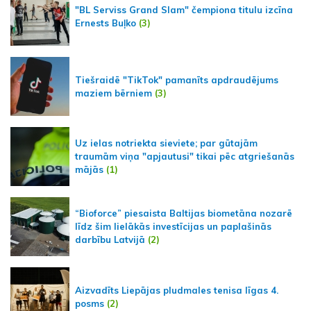
"BL Serviss Grand Slam" čempiona titulu izcīna
Ernests Buļko
(3)
Tiešraidē "TikTok" pamanīts apdraudējums
maziem bērniem
(3)
Uz ielas notriekta sieviete; par gūtajām
traumām viņa "apjautusi" tikai pēc atgriešanās
mājās
(1)
“Bioforce” piesaista Baltijas biometāna nozarē
līdz šim lielākās investīcijas un paplašinās
darbību Latvijā
(2)
Aizvadīts Liepājas pludmales tenisa līgas 4.
posms
(2)