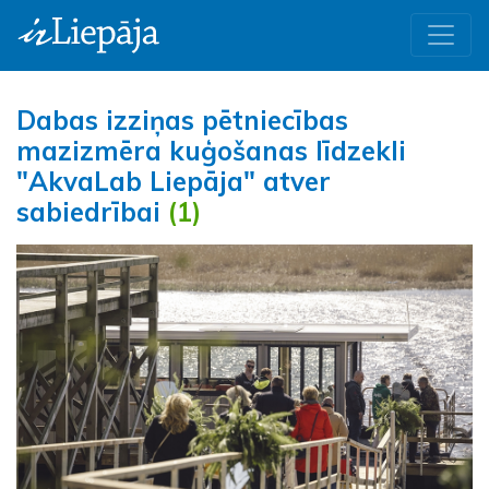
Dabas izziņas pētniecības
mazizmēra kuģošanas līdzekli
"AkvaLab Liepāja" atver
sabiedrībai
(1)