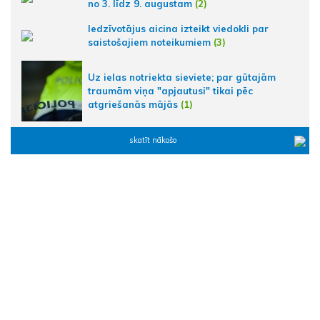
no 3. līdz 9. augustam
(2)
Iedzīvotājus aicina izteikt viedokli par
saistošajiem noteikumiem
(3)
Uz ielas notriekta sieviete; par gūtajām
traumām viņa "apjautusi" tikai pēc
atgriešanās mājās
(1)
skatīt nākošo