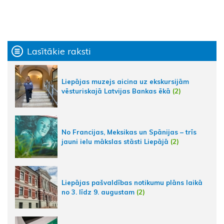
Lasītākie raksti
Liepājas muzejs aicina uz ekskursijām
vēsturiskajā Latvijas Bankas ēkā
(2)
No Francijas, Meksikas un Spānijas – trīs
jauni ielu mākslas stāsti Liepājā
(2)
Liepājas pašvaldības notikumu plāns laikā
no 3. līdz 9. augustam
(2)