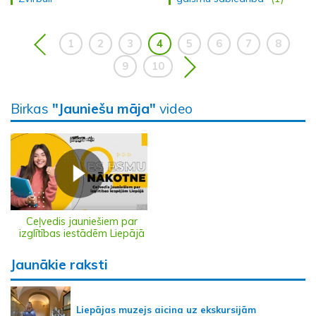
1
2
3
4
5
6
7
8
9
10
Birkas
"Jauniešu māja"
video
Ceļvedis jauniešiem par
izglītības iestādēm Liepājā
Jaunākie raksti
Liepājas muzejs aicina uz ekskursijām