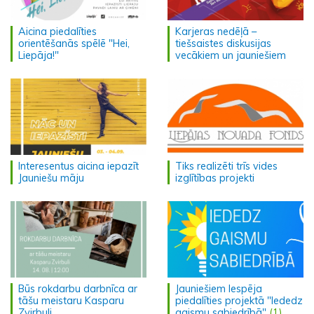
Aicina piedalīties
Karjeras nedēļā –
orientēšanās spēlē "Hei,
tiešsaistes diskusijas
Liepāja!"
vecākiem un jauniešiem
Interesentus aicina iepazīt
Tiks realizēti trīs vides
Jauniešu māju
izglītības projekti
Būs rokdarbu darbnīca ar
Jauniešiem Iespēja
tāšu meistaru Kasparu
piedalīties projektā "Iededz
Zvirbuli
gaismu sabiedrībā"
(1)