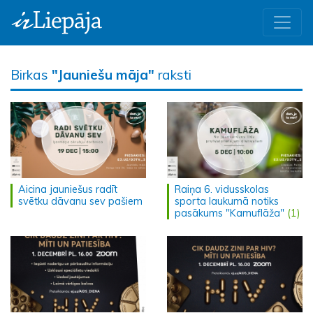
Birkas
"Jauniešu māja"
raksti
Aicina jauniešus radīt
Raiņa 6. vidusskolas
svētku dāvanu sev pašiem
sporta laukumā notiks
pasākums "Kamuflāža"
(1)