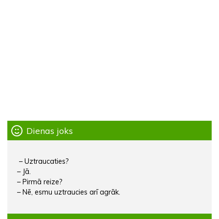
Dienas joks
– Uztraucaties?
– Jā.
– Pirmā reize?
– Nē, esmu uztraucies arī agrāk.