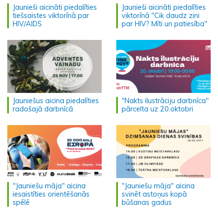
Jaunieši aicināti piedalīties
Jaunieši aicināti piedalīties
tiešsaistes viktorīnā par
viktorīnā "Cik daudz zini
HIV/AIDS
par HIV? Mīti un patiesība"
Jauniešus aicina piedalīties
"Nakts ilustrāciju darbnīca"
radošajā darbnīcā
pārcelta uz 20.oktobri
"Jauniešu māja" aicina
"Jauniešu māja" aicina
iesaistīties orientēšanās
svinēt astoņus kopā
spēlē
būšanas gadus