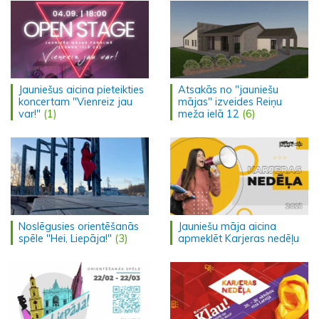
Jauniešus aicina pieteikties
Atsakās no "jauniešu
koncertam "Vienreiz jau
mājas" izveides Reiņu
var!"
(1)
meža ielā 12
(6)
Noslēgusies orientēšanās
Jauniešu māja aicina
spēle "Hei, Liepāja!"
(3)
apmeklēt Karjeras nedēļu