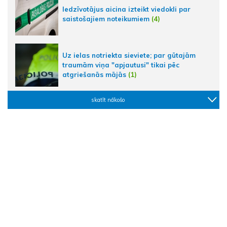
Iedzīvotājus aicina izteikt viedokli par
saistošajiem noteikumiem
(4)
Uz ielas notriekta sieviete; par gūtajām
traumām viņa "apjautusi" tikai pēc
atgriešanās mājās
(1)
skatīt nākošo