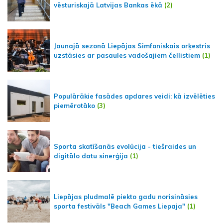
vēsturiskajā Latvijas Bankas ēkā
(2)
Jaunajā sezonā Liepājas Simfoniskais orķestris
uzstāsies ar pasaules vadošajiem čellistiem
(1)
Populārākie fasādes apdares veidi: kā izvēlēties
piemērotāko
(3)
Sporta skatīšanās evolūcija - tiešraides un
digitālo datu sinerģija
(1)
Liepājas pludmalē piekto gadu norisināsies
sporta festivāls "Beach Games Liepaja"
(1)