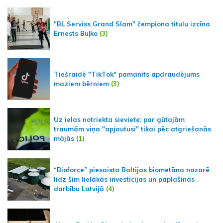
"BL Serviss Grand Slam" čempiona titulu izcīna
Ernests Buļko
(3)
Tiešraidē "TikTok" pamanīts apdraudējums
maziem bērniem
(3)
Uz ielas notriekta sieviete; par gūtajām
traumām viņa "apjautusi" tikai pēc atgriešanās
mājās
(1)
“Bioforce” piesaista Baltijas biometāna nozarē
līdz šim lielākās investīcijas un paplašinās
darbību Latvijā
(4)