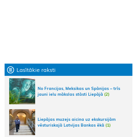
Lasītākie raksti
No Francijas, Meksikas un Spānijas – trīs
jauni ielu mākslas stāsti Liepājā
(2)
Liepājas muzejs aicina uz ekskursijām
vēsturiskajā Latvijas Bankas ēkā
(1)