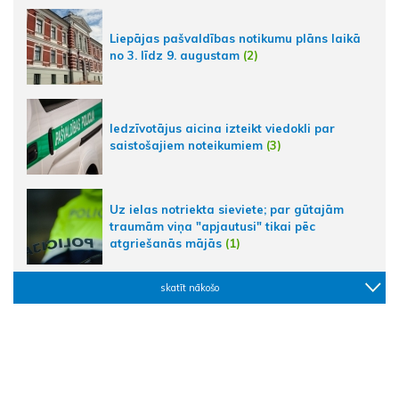
Liepājas pašvaldības notikumu plāns laikā
no 3. līdz 9. augustam
(2)
Iedzīvotājus aicina izteikt viedokli par
saistošajiem noteikumiem
(3)
Uz ielas notriekta sieviete; par gūtajām
traumām viņa "apjautusi" tikai pēc
atgriešanās mājās
(1)
skatīt nākošo