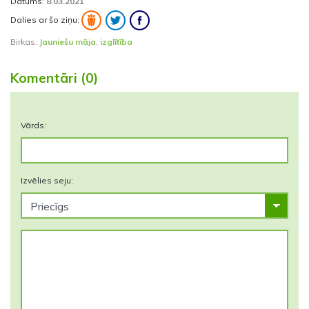
Datums:
8.03.2021
Dalies ar šo ziņu:
Birkas:
Jauniešu māja
,
izglītība
Komentāri (0)
Vārds:
Izvēlies seju: