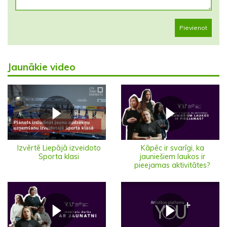
Pievienot
Jaunākie video
Izvērtē Liepājā izveidoto
Kāpēc ir svarīgi, ka
Sporta klasi
jauniešiem laukos ir
pieejamas aktivitātes?