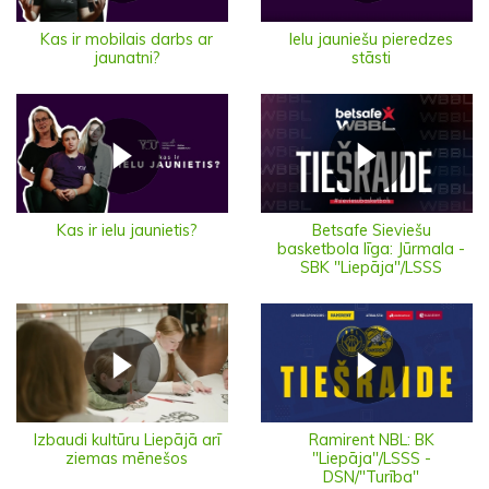
Ielu jauniešu pieredzes
Kas ir mobilais darbs ar
stāsti
jaunatni?
Kas ir ielu jaunietis?
Betsafe Sieviešu
basketbola līga: Jūrmala -
SBK "Liepāja"/LSSS
Izbaudi kultūru Liepājā arī
Ramirent NBL: BK
ziemas mēnešos
"Liepāja"/LSSS -
DSN/"Turība"