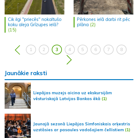
Cik ilgi "priecēs" nokaltušo
Pērkones ielā darbi rit pēc
koku aleja Grīzupes ielā?
plāna
(2)
(15)
1
2
3
4
5
6
7
8
Jaunākie raksti
Liepājas muzejs aicina uz ekskursijām
vēsturiskajā Latvijas Bankas ēkā
(1)
Jaunajā sezonā Liepājas Simfoniskais orķestris
uzstāsies ar pasaules vadošajiem čellistiem
(1)