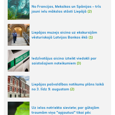
No Francijas, Meksikas un Spānijas – trīs
jauni ielu mākslas stāsti Liepājā
(2)
Liepājas muzejs aicina uz ekskursijām
vēsturiskajā Latvijas Bankas ēkā
(1)
Iedzīvotājus aicina izteikt viedokli par
saistošajiem noteikumiem
(3)
Liepājas pašvaldības notikumu plāns laikā
no 3. līdz 9. augustam
(2)
Uz ielas notriekta sieviete; par gūtajām
traumām viņa "apjautusi" tikai pēc