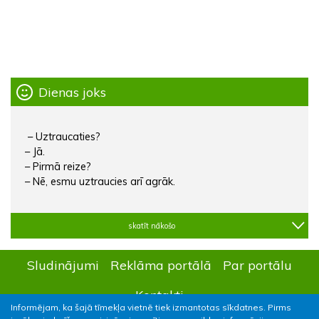
Dienas joks
– Uztraucaties?
– Jā.
– Pirmā reize?
– Nē, esmu uztraucies arī agrāk.
skatīt nākošo
Sludinājumi
Reklāma portālā
Par portālu
Kontakti
Informējam, ka šajā tīmekļa vietnē tiek izmantotas sīkdatnes. Pirms