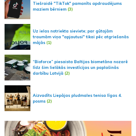
Tiešraidē "TikTok" pamanīts apdraudējums
maziem bērniem
(3)
Uz ielas notriekta sieviete; par gūtajām
traumām viņa "apjautusi" tikai pēc atgriešanās
mājās
(1)
“Bioforce” piesaista Baltijas biometāna nozarē
līdz šim lielākās investīcijas un paplašinās
darbību Latvijā
(2)
Aizvadīts Liepājas pludmales tenisa līgas 4.
posms
(2)