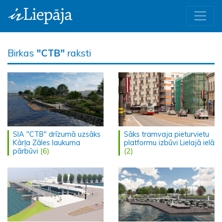
Birkas
"CTB"
raksti
SIA "CTB" drīzumā uzsāks
Sāks tramvaja pieturvietu
Kārļa Zāles laukuma
platformu izbūvi Lielajā ielā
pārbūvi
(6)
(2)