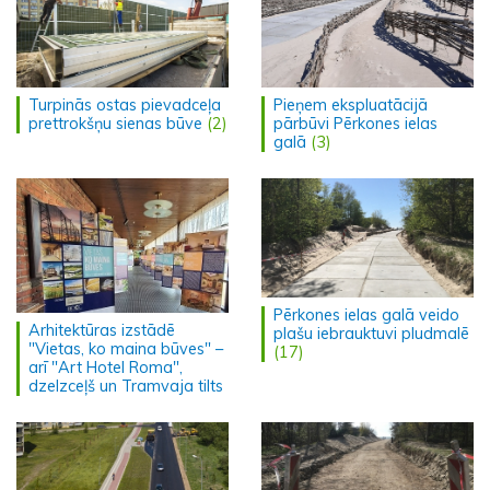
Turpinās ostas pievadceļa
Pieņem ekspluatācijā
prettrokšņu sienas būve
(2)
pārbūvi Pērkones ielas
galā
(3)
Pērkones ielas galā veido
Arhitektūras izstādē
plašu iebrauktuvi pludmalē
"Vietas, ko maina būves" –
(17)
arī "Art Hotel Roma",
dzelzceļš un Tramvaja tilts