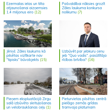
Ezermalas ielas un tilta
Pašvaldībai nāksies grozīt
atjaunošanai aizņemsies
Zāles laukuma konkursa
1,4 miljonus eiro
(12)
nolikumu
(7)
Jēriņš: Zāles laukums kā
Uzbūvēt par jebkuru cenu
pilsētas vizītkarte nav
jeb "Quo vadis", pasūtītāja
"tipisks" būvobjekts
(15)
rīcības brīvība?
(16)
Pieņem ekspluatācijā Zirgu
Pieturvietas pilsētas centrā
salā izbūvēto skrituļošanas
pielāgo zemās grīdas
un velobraukšanas ceļu
(1)
tramvaja platumam