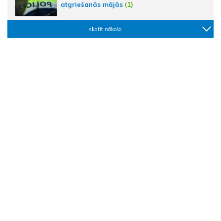
atgriešanās mājās
(1)
skatīt nākošo