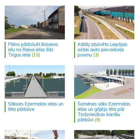
Plāno pārbūvēt Baseina
Atklāj izbūvēto Liepājas
ielu no Raiņa ielas līdz
ostas auto pievadceļa
Tirgus ielai
(10)
posmu
(3)
Sāksies Ezermalas ielas un
Šomēnes sāks Ezermalas
tilta pārbūve
ielas un gājēju tilta pār
Tirdzniecības kanālu
pārbūvi
(9)