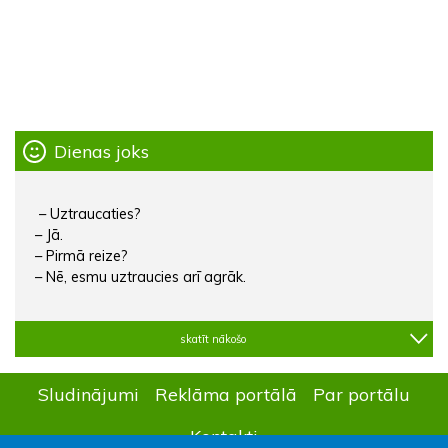
Dienas joks
– Uztraucaties?
– Jā.
– Pirmā reize?
– Nē, esmu uztraucies arī agrāk.
skatīt nākošo
Sludinājumi
Reklāma portālā
Par portālu
Kontakti