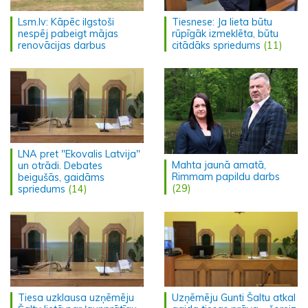
Lsm.lv: Kāpēc ilgstoši
Tiesnese: Ja lieta būtu
nespēj pabeigt mājas
rūpīgāk izmeklēta, būtu
renovācijas darbus
citādāks spriedums
(11)
LNA pret "Ekovalis Latvija"
Mahta jaunā amatā,
un otrādi. Debates
Rimmam papildu darbs
beigušās, gaidāms
(29)
spriedums
(14)
Tiesa uzklausa uzņēmēju
Uzņēmēju Gunti Šaltu atkal