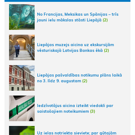
No Francijas, Meksikas un Spānijas – trīs
jauni ielu mākslas stāsti Liepājā
(2)
Liepājas muzejs aicina uz ekskursijām
vēsturiskajā Latvijas Bankas ēkā
(2)
Liepājas pašvaldības notikumu plāns laikā
no 3. līdz 9. augustam
(2)
Iedzīvotājus aicina izteikt viedokli par
saistošajiem noteikumiem
(3)
Uz ielas notriekta sieviete; par gūtajām