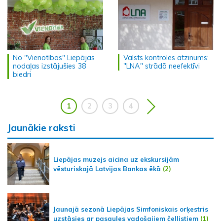
No "Vienotības" Liepājas
Valsts kontroles atzinums:
nodaļas izstājušies 38
"LNA" strādā neefektīvi
biedri
1
2
3
4
Jaunākie raksti
Liepājas muzejs aicina uz ekskursijām
vēsturiskajā Latvijas Bankas ēkā
(2)
Jaunajā sezonā Liepājas Simfoniskais orķestris
uzstāsies ar pasaules vadošajiem čellistiem
(1)