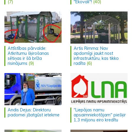
(7)
"Ekovali"!
(40)
Attīstības pārvalde:
Artis Rimma: Nav
Atkritumu šķirošanas
apdomīgi jaukt nost
sētiņas ir šā brīža
infrastruktūru, kas tikko
risinājums
(9)
radīta
(6)
Andis Dejus: Direktoru
"Liepājas namu
padomei jāatgūst ietekme
apsaimniekotājam" piešķir
1,3 miljonu eiro kredītu