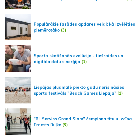
Populārākie fasādes apdares veidi: kā izvēlēties
piemērotāko
(3)
Sporta skatīšanās evolūcija - tiešraides un
digitālo datu sinerģija
(1)
Liepājas pludmalē piekto gadu norisināsies
sporta festivāls "Beach Games Liepaja"
(1)
"BL Serviss Grand Slam" čempiona titulu izcīna
Ernests Buļko
(3)