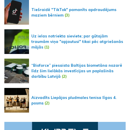
Tiešraidē "TikTok" pamanīts apdraudējums
maziem bērniem
(3)
Uz ielas notriekta sieviete; par gūtajām
traumām viņa "apjautusi" tikai pēc atgriešanās
mājās
(1)
“Bioforce” piesaista Baltijas biometāna nozarē
līdz šim lielākās investīcijas un paplašinās
darbību Latvijā
(2)
Aizvadīts Liepājas pludmales tenisa līgas 4.
posms
(2)