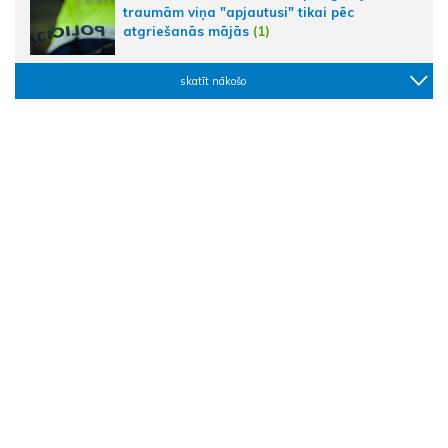
traumām viņa "apjautusi" tikai pēc
atgriešanās mājās
(1)
skatīt nākošo