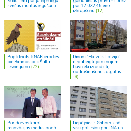
Šaltu lietā par ļaunprātīgu
gaida tiesas prāva – šoreiz
svešas mantas iegūšanu
par 12 032,45 eiro
izkrāpšanu
(12)
Papildināts: KNAB ieradies
Divām "Ekovalis Latvija"
pie Rimmas pēc Šalta
nepabeigtajām mājām
iesnieguma
(22)
būvnieki izraudzīti,
apdrošināšanas atgūtas
(3)
Par darvas karoti
Liepājniece: Gribam zināt
renovācijas medus podā
visu patiesību par LNA un