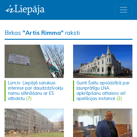
Birkas
"Artis Rimma"
raksti
Lsm.lv: Liepājā sarukusi
Gunti Šaltu apsūdzībā par
interese par daudzdzīvokļu
ļaunprātīgu LNA
namu siltināšanu ar ES
apkrāpšanu attaisno arī
atbalstu
(7)
apelācijas instance
(2)