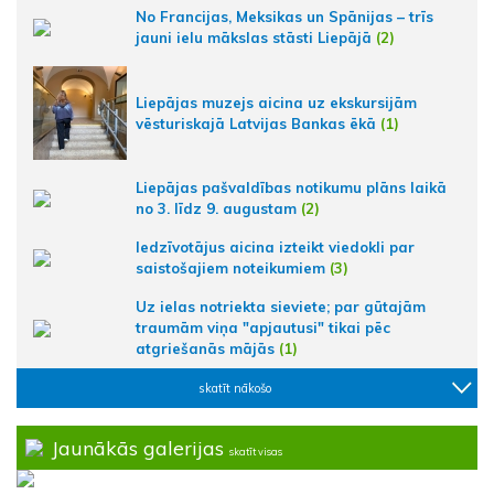
No Francijas, Meksikas un Spānijas – trīs
jauni ielu mākslas stāsti Liepājā
(2)
Liepājas muzejs aicina uz ekskursijām
vēsturiskajā Latvijas Bankas ēkā
(1)
Liepājas pašvaldības notikumu plāns laikā
no 3. līdz 9. augustam
(2)
Iedzīvotājus aicina izteikt viedokli par
saistošajiem noteikumiem
(3)
Uz ielas notriekta sieviete; par gūtajām
traumām viņa "apjautusi" tikai pēc
atgriešanās mājās
(1)
skatīt nākošo
Jaunākās galerijas
skatīt visas