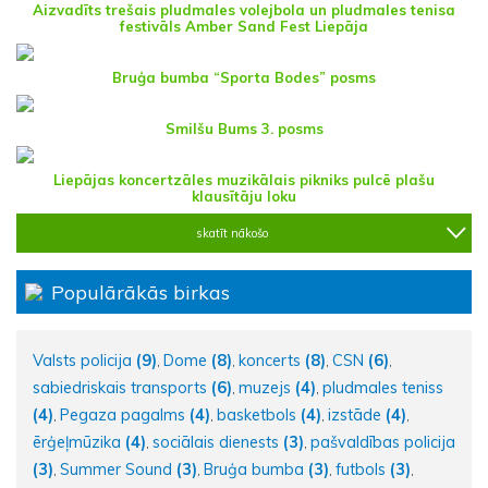
Aizvadīts trešais pludmales volejbola un pludmales tenisa
festivāls Amber Sand Fest Liepāja
Bruģa bumba “Sporta Bodes” posms
Smilšu Bums 3. posms
Liepājas koncertzāles muzikālais pikniks pulcē plašu
klausītāju loku
skatīt nākošo
Populārākās birkas
Valsts policija
(9)
Dome
(8)
koncerts
(8)
CSN
(6)
,
,
,
,
sabiedriskais transports
(6)
muzejs
(4)
pludmales teniss
,
,
(4)
Pegaza pagalms
(4)
basketbols
(4)
izstāde
(4)
,
,
,
,
ērģeļmūzika
(4)
sociālais dienests
(3)
pašvaldības policija
,
,
(3)
Summer Sound
(3)
Bruģa bumba
(3)
futbols
(3)
,
,
,
,