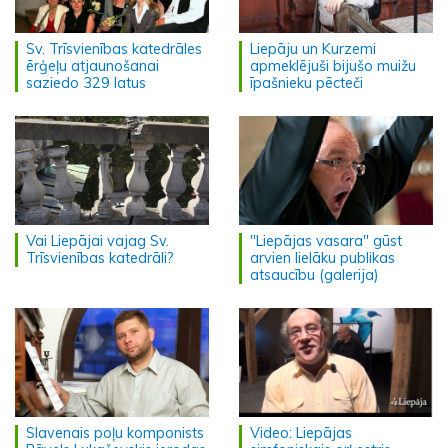
Sv. Trīsvienības katedrāles
Liepāju un Kurzemi
ērģeļu atjaunošanai
apmeklējuši bijušo muižu
saziedo 329 latus
īpašnieku pēcteči
Vai Liepājai vajag Sv.
"Liepājas vasara" gūst
Trīsvienības katedrāli?
arvien lielāku publikas
atsaucību (galerija)
Slavenais poļu komponists
Video: Liepājas