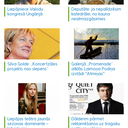
Liepājniece Valodu
Deputāte: ja nepalīdzēsim
kongresā Ungārijā
katedrālei, no kauna
neatmazgāsimies
Silva Golde: „Koncertzāles
Galerijā „Promenade”
projekts nav slepens”
atklās Laimoņa Podiņa
izstādi "Atmiņas"
Liepājas teātra jaunās
Dālderim pārmet
sezonas dominante –
reklamēšanos uz traģisku