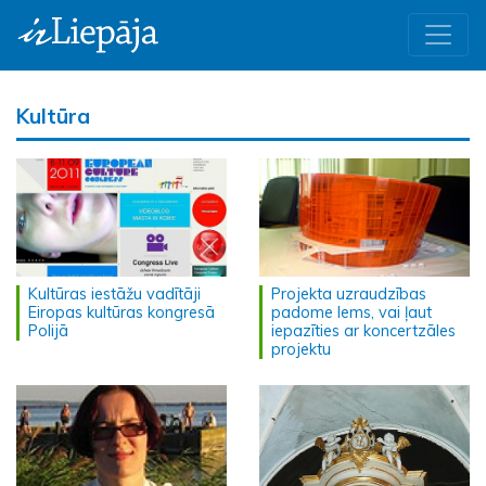
Kultūra
Kultūras iestāžu vadītāji
Projekta uzraudzības
Eiropas kultūras kongresā
padome lems, vai ļaut
Polijā
iepazīties ar koncertzāles
projektu