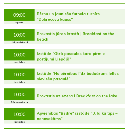
Bērnu un jauniešu futbola turnīrs
09:00
"Dobrecova kauss"
Sports
Brokastis jūras krastā | Breakfast on the
10:00
beach
Citi pasākumi
Izstāde “Otrā pasaules kara pirmie
10:00
postījumi Liepājā"
Izstādes
Izstāde “No bērnības līdz buduāram: lelles
10:00
sieviešu pasaulē”
Izstādes
10:00
Brokastis uz ezera I Breakfast on the lake
Citi pasākumi
Apvienības "Bedre" izstāde "0. laika tips –
10:00
nenosakāms"
Izstādes