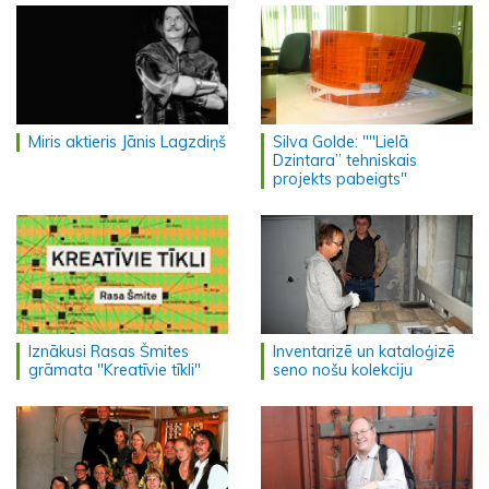
Miris aktieris Jānis Lagzdiņš
Silva Golde: ""Lielā
Dzintara” tehniskais
projekts pabeigts"
Iznākusi Rasas Šmites
Inventarizē un kataloģizē
grāmata "Kreatīvie tīkli"
seno nošu kolekciju