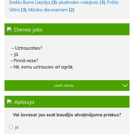
Smilšu Bums Liepāja
(3)
pludmales volejbols
(3)
Prāta
,
,
Vētra
(3)
Mūzika dievnamam
(2)
,
Dienas joks
– Uztraucaties?
– Jā.
– Pirmā reize?
– Nē, esmu uztraucies arī agrāk.
skatīt nākošo
Aptauja
Vai šovasar jau esat baudījis atvaļinājuma priekus?
Jā