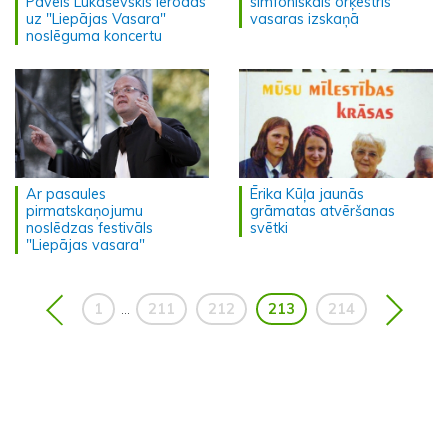
Pāvels Lukaševskis ierodas
simfoniskais orķestris
uz "Liepājas Vasara"
vasaras izskaņā
noslēguma koncertu
Ar pasaules
Ērika Kūļa jaunās
pirmatskaņojumu
grāmatas atvēršanas
noslēdzas festivāls
svētki
"Liepājas vasara"
1
211
212
213
214
...