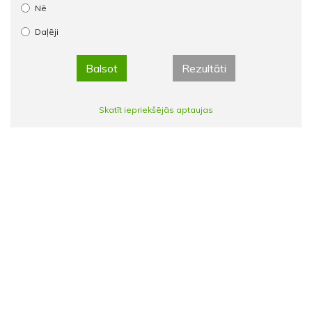
Nē
Daļēji
Balsot
Rezultāti
Skatīt iepriekšējās aptaujas