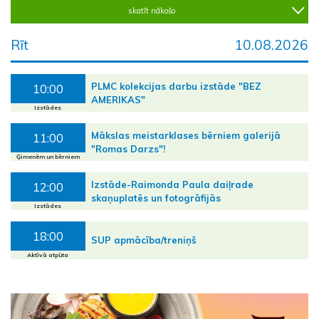
skatīt nākošo
Rīt
10.08.2026
PLMC kolekcijas darbu izstāde "BEZ
10:00
AMERIKAS"
Izstādes
Mākslas meistarklases bērniem galerijā
11:00
"Romas Darzs"!
Ģimenēm un bērniem
Izstāde-Raimonda Paula daiļrade
12:00
skaņuplatēs un fotogrāfijās
Izstādes
18:00
SUP apmācība/treniņš
Aktīvā atpūta