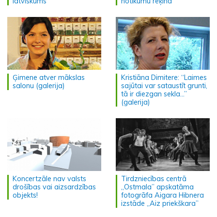
latviskums
notikumu rēķina
Ģimene atver mākslas
Kristiāna Dimitere: “Laimes
salonu (galerija)
sajūtai var sataustīt grunti,
tā ir diezgan sekla...”
(galerija)
Koncertzāle nav valsts
Tirdzniecības centrā
drošības vai aizsardzības
„Ostmala” apskatāma
objekts!
fotogrāfa Aigara Hibnera
izstāde „Aiz priekškara”