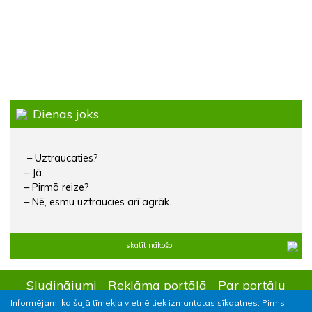
Dienas joks
– Uztraucaties?
– Jā.
– Pirmā reize?
– Nē, esmu uztraucies arī agrāk.
skatīt nākošo
Sludinājumi
Reklāma portālā
Par portālu
Informējam, ka šajā tīmekļa vietnē tiek izmantotas sīkdatnes. Pirms