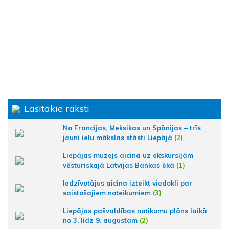
Lasītākie raksti
No Francijas, Meksikas un Spānijas – trīs
jauni ielu mākslas stāsti Liepājā
(2)
Liepājas muzejs aicina uz ekskursijām
vēsturiskajā Latvijas Bankas ēkā
(1)
Iedzīvotājus aicina izteikt viedokli par
saistošajiem noteikumiem
(3)
Liepājas pašvaldības notikumu plāns laikā
no 3. līdz 9. augustam
(2)