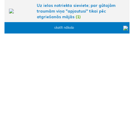
Uz ielas notriekta sieviete; par gūtajām
traumām viņa "apjautusi" tikai pēc
atgriešanās mājās
(1)
skatīt nākošo