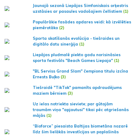
Jaunajā sezonā Liepājas Simfoniskais orķestris
uzstāsies ar pasaules vadošajiem čellistiem
(1)
Populārākie fasādes apdares veidi: kā izvēlēties
piemērotāko
(2)
Sporta skatīšanās evolūcija - tiešraides un
digitālo datu sinerģija
(1)
Liepājas pludmalē piekto gadu norisināsies
sporta festivāls "Beach Games Liepaja"
(1)
"BL Serviss Grand Slam" čempiona titulu izcīna
Ernests Buļko
(3)
Tiešraidē "TikTok" pamanīts apdraudējums
maziem bērniem
(3)
Uz ielas notriekta sieviete; par gūtajām
traumām viņa "apjautusi" tikai pēc atgriešanās
mājās
(1)
“Bioforce” piesaista Baltijas biometāna nozarē
līdz šim lielākās investīcijas un paplašinās