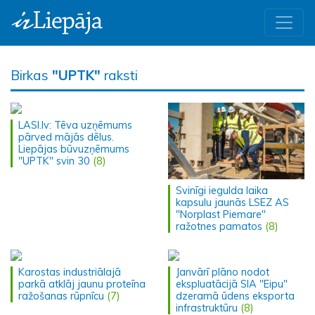
Birkas
"UPTK"
raksti
LASI.lv: Tēva uzņēmums
pārved mājās dēlus.
Liepājas būvuzņēmums
"UPTK" svin 30
(8)
Svinīgi iegulda laika
kapsulu jaunās LSEZ AS
"Norplast Piemare"
ražotnes pamatos
(8)
Karostas industriālajā
Janvārī plāno nodot
parkā atklāj jaunu proteīna
ekspluatācijā SIA "Eipu"
ražošanas rūpnīcu
(7)
dzeramā ūdens eksporta
infrastruktūru
(8)