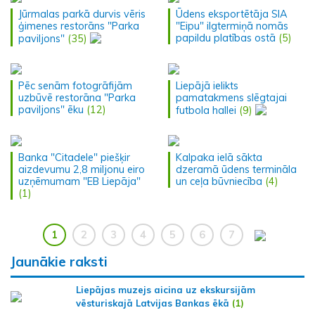
Jūrmalas parkā durvis vēris
Ūdens eksportētāja SIA
ģimenes restorāns "Parka
"Eipu" ilgtermiņā nomās
papildu platības ostā
(5)
paviljons"
(35)
Pēc senām fotogrāfijām
Liepājā ielikts
uzbūvē restorāna "Parka
pamatakmens slēgtajai
paviljons" ēku
(12)
futbola hallei
(9)
Banka "Citadele" piešķir
Kalpaka ielā sākta
aizdevumu 2,8 miljonu eiro
dzeramā ūdens termināla
uzņēmumam "EB Liepāja"
un ceļa būvniecība
(4)
(1)
1
2
3
4
5
6
7
Jaunākie raksti
Liepājas muzejs aicina uz ekskursijām
vēsturiskajā Latvijas Bankas ēkā
(1)