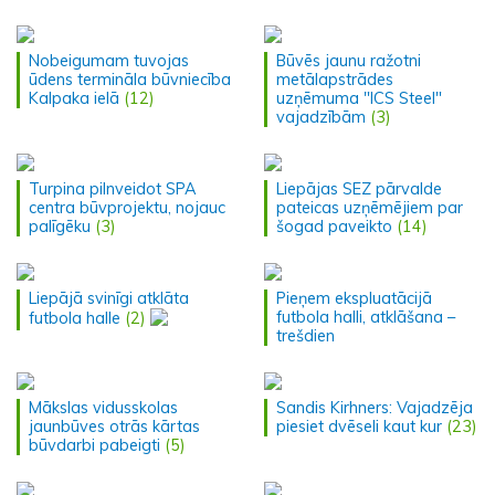
Nobeigumam tuvojas
Būvēs jaunu ražotni
ūdens termināla būvniecība
metālapstrādes
Kalpaka ielā
(12)
uzņēmuma "ICS Steel"
vajadzībām
(3)
Turpina pilnveidot SPA
Liepājas SEZ pārvalde
centra būvprojektu, nojauc
pateicas uzņēmējiem par
palīgēku
(3)
šogad paveikto
(14)
Liepājā svinīgi atklāta
Pieņem ekspluatācijā
futbola halli, atklāšana –
futbola halle
(2)
trešdien
Mākslas vidusskolas
Sandis Kirhners: Vajadzēja
jaunbūves otrās kārtas
piesiet dvēseli kaut kur
(23)
būvdarbi pabeigti
(5)