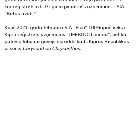
kur reģistrēts cits Griģiem piederošs uzņēmums – SIA
"Bātas avots".
Kopš 2021. gada februāra SIA "Eipu" 100% īpašnieks ir
Kiprā reģistrēts uzņēmums "LIFEBLNC Limited", bet kā
patiesā labuma guvējs norādīts kāds Kipras Republikas
pilsonis
Chrysanthou Chrysanthos
.