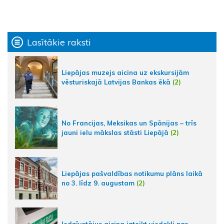
Lasītākie raksti
Liepājas muzejs aicina uz ekskursijām
vēsturiskajā Latvijas Bankas ēkā
(2)
No Francijas, Meksikas un Spānijas – trīs
jauni ielu mākslas stāsti Liepājā
(2)
Liepājas pašvaldības notikumu plāns laikā
no 3. līdz 9. augustam
(2)
Iedzīvotājus aicina izteikt viedokli par