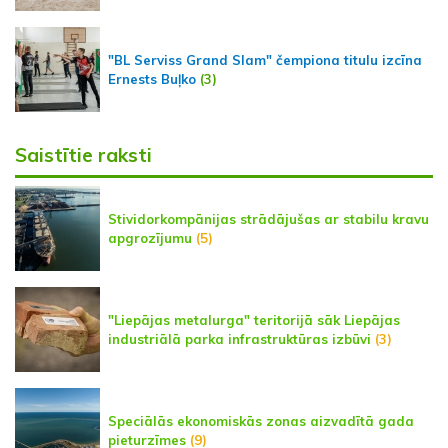
"BL Serviss Grand Slam" čempiona titulu izcīna
Ernests Buļko
(3)
Saistītie raksti
Stividorkompānijas strādājušas ar stabilu kravu
apgrozījumu
(5)
"Liepājas metalurga" teritorijā sāk Liepājas
industriālā parka infrastruktūras izbūvi
(3)
Speciālās ekonomiskās zonas aizvadītā gada
pieturzīmes
(9)