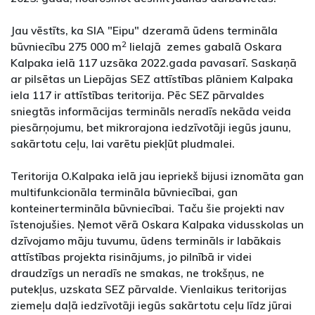
Jau vēstīts, ka SIA "Eipu" dzeramā ūdens termināla
2
būvniecību 275 000 m
lielajā zemes gabalā Oskara
Kalpaka ielā 117 uzsāka 2022.gada pavasarī. Saskaņā
ar pilsētas un Liepājas SEZ attīstības plāniem Kalpaka
iela 117 ir attīstības teritorija. Pēc SEZ pārvaldes
sniegtās informācijas termināls neradīs nekāda veida
piesārņojumu, bet mikrorajona iedzīvotāji iegūs jaunu,
sakārtotu ceļu, lai varētu piekļūt pludmalei.
Teritorija O.Kalpaka ielā jau iepriekš bijusi iznomāta gan
multifunkcionāla termināla būvniecībai, gan
konteinertermināla būvniecībai. Taču šie projekti nav
īstenojušies. Ņemot vērā Oskara Kalpaka vidusskolas un
dzīvojamo māju tuvumu, ūdens termināls ir labākais
attīstības projekta risinājums, jo pilnībā ir videi
draudzīgs un neradīs ne smakas, ne trokšņus, ne
putekļus, uzskata SEZ pārvalde. Vienlaikus teritorijas
ziemeļu daļā iedzīvotāji iegūs sakārtotu ceļu līdz jūrai