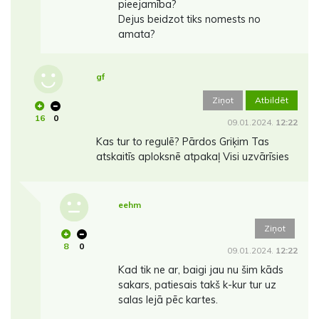
pieejamība?
Dejus beidzot tiks nomests no
amata?
gf
Ziņot
Atbildēt
16
0
09.01.2024.
12:22
Kas tur to regulē? Pārdos Griķim Tas
atskaitīs aploksnē atpakaļ Visi uzvārīsies
eehm
Ziņot
8
0
09.01.2024.
12:22
Kad tik ne ar, baigi jau nu šim kāds
sakars, patiesais takš k-kur tur uz
salas lejā pēc kartes.