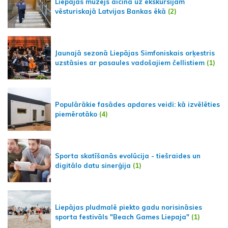
Liepājas muzejs aicina uz ekskursijām
vēsturiskajā Latvijas Bankas ēkā
(2)
Jaunajā sezonā Liepājas Simfoniskais orķestris
uzstāsies ar pasaules vadošajiem čellistiem
(1)
Populārākie fasādes apdares veidi: kā izvēlēties
piemērotāko
(4)
Sporta skatīšanās evolūcija - tiešraides un
digitālo datu sinerģija
(1)
Liepājas pludmalē piekto gadu norisināsies
sporta festivāls "Beach Games Liepaja"
(1)