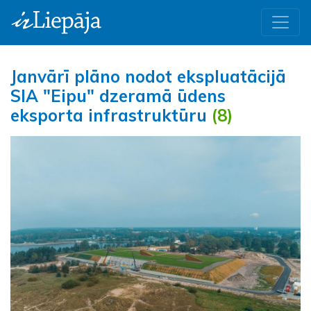
Janvārī plāno nodot ekspluatācijā
SIA "Eipu" dzeramā ūdens
eksporta infrastruktūru
(8)