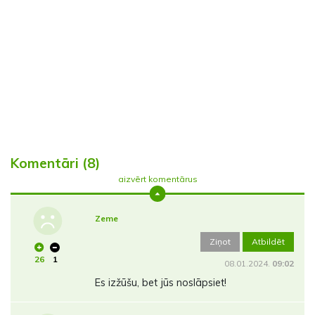
Komentāri (8)
aizvērt komentārus
Zeme
Ziņot
Atbildēt
26
1
08.01.2024.
09:02
Es izžūšu, bet jūs noslāpsiet!