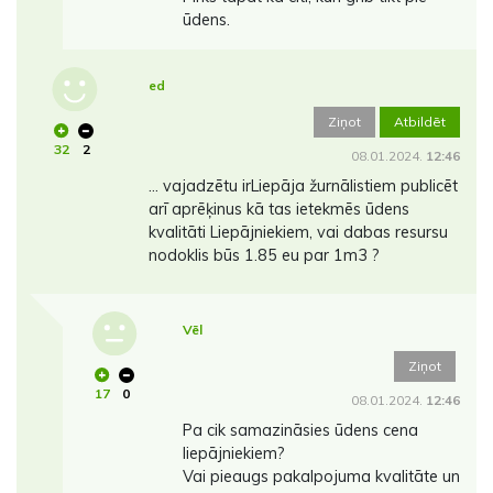
ūdens.
ed
Ziņot
Atbildēt
32
2
08.01.2024.
12:46
... vajadzētu irLiepāja žurnālistiem publicēt
arī aprēķinus kā tas ietekmēs ūdens
kvalitāti Liepājniekiem, vai dabas resursu
nodoklis būs 1.85 eu par 1m3 ?
Vēl
Ziņot
17
0
08.01.2024.
12:46
Pa cik samazināsies ūdens cena
liepājniekiem?
Vai pieaugs pakalpojuma kvalitāte un