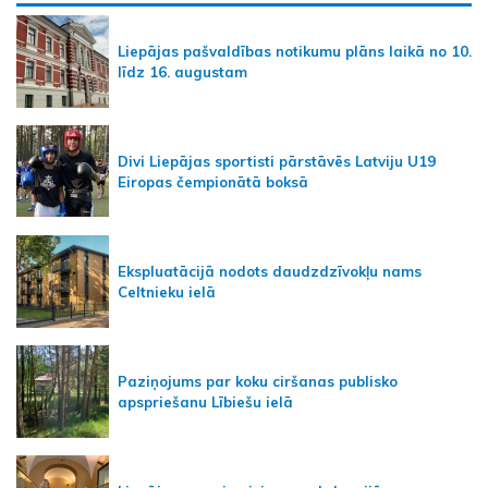
Liepājas pašvaldības notikumu plāns laikā no 10.
līdz 16. augustam
Divi Liepājas sportisti pārstāvēs Latviju U19
Eiropas čempionātā boksā
Ekspluatācijā nodots daudzdzīvokļu nams
Celtnieku ielā
Paziņojums par koku ciršanas publisko
apspriešanu Lībiešu ielā