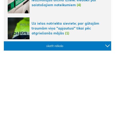
saistošajiem noteikumiem
(4)
Uz ielas notriekta sieviete; par gūtajām
traumām viņa "apjautusi" tikai pēc
atgriešanās mājās
(1)
skatīt nākošo