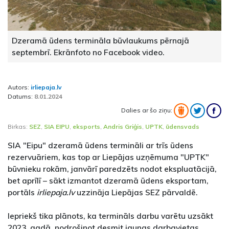
Dzeramā ūdens termināla būvlaukums pērnajā
septembrī. Ekrānfoto no Facebook video.
Autors:
irliepaja.lv
Datums:
8.01.2024
Dalies ar šo ziņu:
Birkas:
SEZ
,
SIA EIPU
,
eksports
,
Andris Griģis
,
UPTK
,
ūdensvads
SIA "Eipu" dzeramā ūdens termināli ar trīs ūdens
rezervuāriem, kas top ar Liepājas uzņēmuma "UPTK"
būvnieku rokām, janvārī paredzēts nodot ekspluatācijā,
bet aprīlī – sākt izmantot dzeramā ūdens eksportam,
portāls
irliepaja.lv
uzzināja Liepājas SEZ pārvaldē.
Iepriekš tika plānots, ka termināls darbu varētu uzsākt
2023. gadā, nodrošinot desmit jaunas darbavietas.