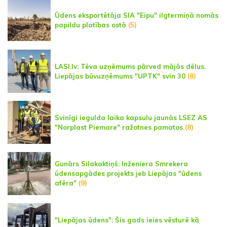
Ūdens eksportētāja SIA "Eipu" ilgtermiņā nomās
papildu platības ostā
(5)
LASI.lv: Tēva uzņēmums pārved mājās dēlus.
Liepājas būvuzņēmums "UPTK" svin 30
(8)
Svinīgi iegulda laika kapsulu jaunās LSEZ AS
"Norplast Piemare" ražotnes pamatos
(8)
Gunārs Silakaktiņš: Inženiera Smrekera
ūdensapgādes projekts jeb Liepājas "ūdens
afēra"
(9)
"Liepājas ūdens": Šis gads ieies vēsturē kā