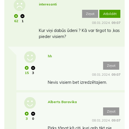
interesanti
Ziņot
Atbildēt
62
1
08.01.2024.
09:07
Kur viņi dabūs ūdeni ? Kā var tirgot to ,kas
pieder visiem?
hh
Ziņot
15
3
08.01.2024.
09:07
Nevis visiem bet izredzētajiem.
Alberts Baravika
Ziņot
3
0
08.01.2024.
09:07
Pirks tāpat kā citi, kuri grib tikt pie