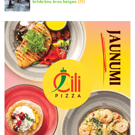
brīvkrānu ēras beigas
(23)