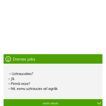
Dienas joks
– Uztraucaties?
– Jā.
– Pirmā reize?
– Nē, esmu uztraucies arī agrāk.
skatīt nākošo