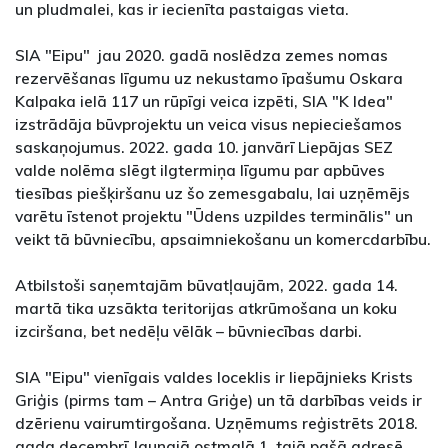
un pludmalei, kas ir iecienīta pastaigas vieta.
SIA "Eipu" jau 2020. gadā noslēdza zemes nomas
rezervēšanas līgumu uz nekustamo īpašumu Oskara
Kalpaka ielā 117 un rūpīgi veica izpēti, SIA "K Idea"
izstrādāja būvprojektu un veica visus nepieciešamos
saskaņojumus. 2022. gada 10. janvārī Liepājas SEZ
valde nolēma slēgt ilgtermiņa līgumu par apbūves
tiesības piešķiršanu uz šo zemesgabalu, lai uzņēmējs
varētu īstenot projektu "Ūdens uzpildes terminālis" un
veikt tā būvniecību, apsaimniekošanu un komercdarbību.
Atbilstoši saņemtajām būvatļaujām, 2022. gada 14.
martā tika uzsākta teritorijas atkrūmošana un koku
izciršana, bet nedēļu vēlāk – būvniecības darbi.
SIA "Eipu" vienīgais valdes loceklis ir liepājnieks Krists
Griģis (pirms tam – Antra Griģe) un tā darbības veids ir
dzērienu vairumtirgošana. Uzņēmums reģistrēts 2018.
gada decembrī Jaunajā ostmalā 1, tajā pašā adresē,