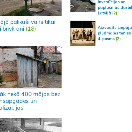
investīcijas un
paplašinās darbī
Latvijā
(2)
ājā palikuši vairs tikai
Aizvadīts Liepāj
i brīvkrāni
(18)
pludmales tenisa
4. posms
(2)
rāk nekā 400 mājas bez
nsapgādes un
alizācijas