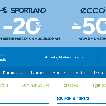
ena,
Alfrēds, Madars, Fredis
usts
Krimināls
Dome
Sports
Vide
Izklai
ātris
Summer Sound
Izstādes
Izglītīb
Jaunākie raksti