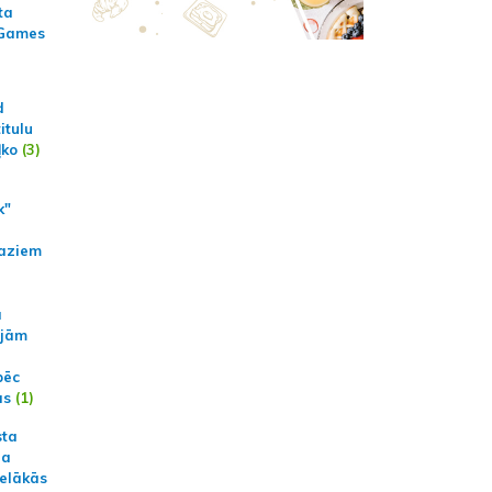
ta
 Games
d
itulu
ļko
(3)
k"
aziem
a
ajām
pēc
ās
(1)
sta
na
ielākās