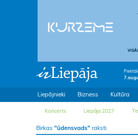
Piektdi
7.aug
Liepājnieki
Bizness
Kultūra
Koncerts
Liepāja 2027
Te
Birkas
"ūdensvads"
raksti