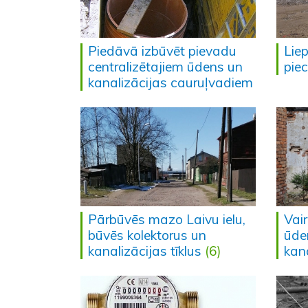
Piedāvā izbūvēt pievadu
Liep
centralizētajiem ūdens un
piec
kanalizācijas cauruļvadiem
Pārbūvēs mazo Laivu ielu,
Vai
būvēs kolektorus un
ūde
kanalizācijas tīklus
(6)
kan