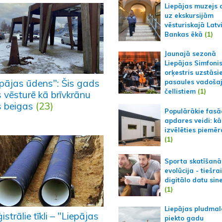
Liepājas muzejs 
uz ekskursijām
vēsturiskajā Latv
Bankas ēkā
(1)
Jaunajā sezonā
Liepājas Simfoni
orķestris uzstāsi
epājas ūdens": Šis gads
pasaules vadoša
čellistiem
(1)
s vēsturē kā brīvkrānu
s beigas
(23)
Populārākie fas
apdares veidi: kā
izvēlēties piemēr
(1)
Sporta skatīšanā
evolūcija - tiešra
digitālo datu sin
(1)
Liepājas pludmal
strālie tīkli – "Liepājas
piekto gadu