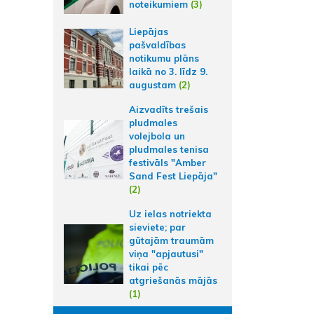
noteikumiem
(3)
Liepājas
pašvaldības
notikumu plāns
laikā no 3. līdz 9.
augustam
(2)
Aizvadīts trešais
pludmales
volejbola un
pludmales tenisa
festivāls "Amber
Sand Fest Liepāja"
(2)
Uz ielas notriekta
sieviete; par
gūtajām traumām
viņa "apjautusi"
tikai pēc
atgriešanās mājās
(1)