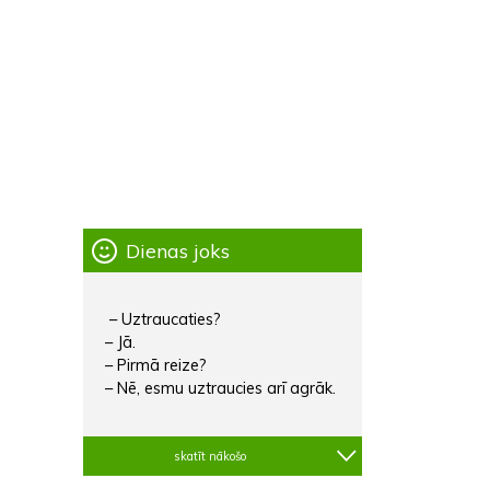
Dienas joks
– Uztraucaties?
– Jā.
– Pirmā reize?
– Nē, esmu uztraucies arī agrāk.
skatīt nākošo