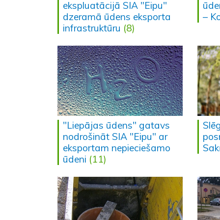
ekspluatācijā SIA "Eipu"
ūden
dzeramā ūdens eksporta
– K
infrastruktūru
(8)
"Liepājas ūdens" gatavs
Slē
nodrošināt SIA "Eipu" ar
pos
eksportam nepieciešamo
Sakņ
ūdeni
(11)