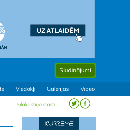
Sludinājumi
de
Viedokļi
Galerijas
Video
a
Silakaktiņa stāsti