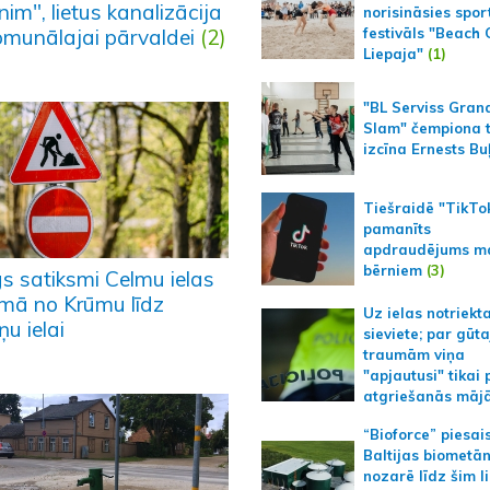
im", lietus kanalizācija
norisināsies spor
omunālajai pārvaldei
(2)
festivāls "Beach
Liepaja"
(1)
"BL Serviss Gran
Slam" čempiona t
izcīna Ernests Bu
Tiešraidē "TikTo
pamanīts
apdraudējums m
bērniem
(3)
gs satiksmi Celmu ielas
mā no Krūmu līdz
Uz ielas notriekt
u ielai
sieviete; par gūt
traumām viņa
"apjautusi" tikai 
atgriešanās māj
“Bioforce” piesai
Baltijas biometā
nozarē līdz šim l