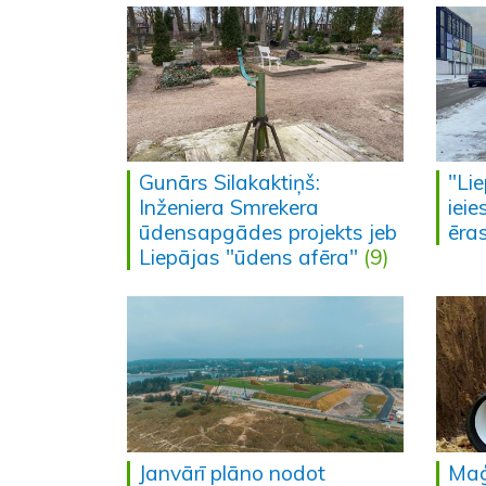
Gunārs Silakaktiņš:
"Li
Inženiera Smrekera
ieie
ūdensapgādes projekts jeb
ēra
Liepājas "ūdens afēra"
(9)
Janvārī plāno nodot
Maģi