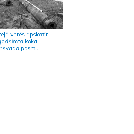
ejā varēs apskatīt
gadsimta koka
nsvada posmu