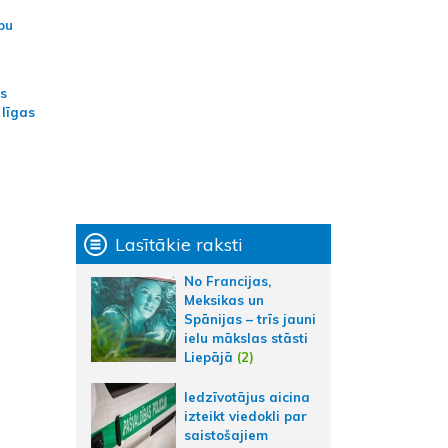
bu
as
 līgas
Lasītākie raksti
No Francijas,
Meksikas un
Spānijas – trīs jauni
ielu mākslas stāsti
Liepājā
(2)
Iedzīvotājus aicina
izteikt viedokli par
saistošajiem