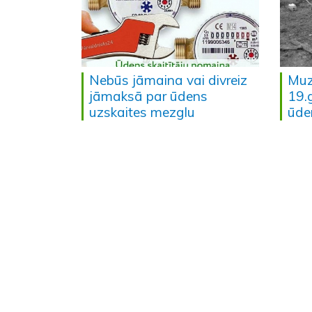
Nebūs jāmaina vai divreiz
Muz
jāmaksā par ūdens
19.
uzskaites mezglu
ūde