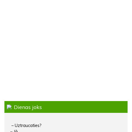
Dienas joks
– Uztraucaties?
– Jā.