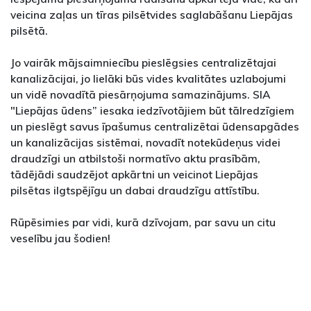
veicina zaļas un tīras pilsētvides saglabāšanu Liepājas
pilsētā.
Jo vairāk mājsaimniecību pieslēgsies centralizētajai
kanalizācijai, jo lielāki būs vides kvalitātes uzlabojumi
un vidē novadītā piesārņojuma samazinājums. SIA
"Liepājas ūdens” iesaka iedzīvotājiem būt tālredzīgiem
un pieslēgt savus īpašumus centralizētai ūdensapgādes
un kanalizācijas sistēmai, novadīt notekūdeņus videi
draudzīgi un atbilstoši normatīvo aktu prasībām,
tādējādi saudzējot apkārtni un veicinot Liepājas
pilsētas ilgtspējīgu un dabai draudzīgu attīstību.
Rūpēsimies par vidi, kurā dzīvojam, par savu un citu
veselību jau šodien!