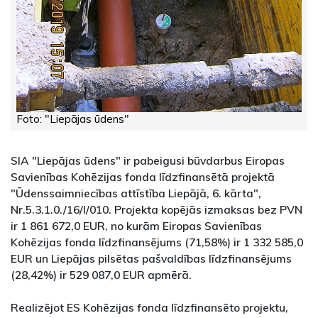
Foto: "Liepājas ūdens"
SIA "Liepājas ūdens" ir pabeigusi būvdarbus Eiropas
Savienības Kohēzijas fonda līdzfinansētā projektā
"Ūdenssaimniecības attīstība Liepājā, 6. kārta",
Nr.5.3.1.0./16/I/010. Projekta kopējās izmaksas bez PVN
ir 1 861 672,0 EUR, no kurām Eiropas Savienības
Kohēzijas fonda līdzfinansējums (71,58%) ir 1 332 585,0
EUR un Liepājas pilsētas pašvaldības līdzfinansējums
(28,42%) ir 529 087,0 EUR apmērā.
Realizējot ES Kohēzijas fonda līdzfinansēto projektu,