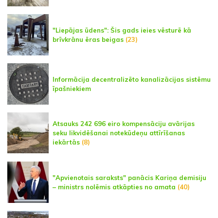
"Liepājas ūdens": Šis gads ieies vēsturē kā
brīvkrānu ēras beigas
(23)
Informācija decentralizēto kanalizācijas sistēmu
īpašniekiem
Atsauks 242 696 eiro kompensāciju avārijas
seku likvidēšanai notekūdeņu attīrīšanas
iekārtās
(8)
"Apvienotais saraksts" panācis Kariņa demisiju
– ministrs nolēmis atkāpties no amata
(40)