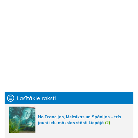
Lasītākie raksti
No Francijas, Meksikas un Spānijas – trīs
jauni ielu mākslas stāsti Liepājā
(2)