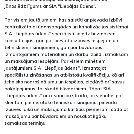
jānoslēdz līgums ar SIA "Liepājas ūdens”.
Par visiem jautājumiem, kas saistīti ar pievada izbūvi
centralizētajai ūdensapgādes un kanalizācijas sistēmai,
SIA "Liepājas ūdens" speciālisti sniedz bezmaksas
konsultācijas, gan par pievada izbūves iespējām un
tehniskiem risinājumiem, gan par būvdarbos
izmantojamiem materiāliem un darbu izpildi, izmaksām
un maksājuma iespējām. Par visiem minētiem
jautājumiem SIA "Liepājas ūdens", izmantojot
speciālistu zināšanas un atbilstošu kvalifikāciju, kā arī
tehnisko nodrošinājumu un iespējas, piedāvā arī savus
pakalpojumus, tai skaitā būvdarbiem. Tāpat SIA
"Liepājas ūdens" ar atsaucību strādā, lai vienotos par
klientam piemērotāko tehnisko risinājumu, pievada
izbūves laiku un maksājuma kārtību, piemēram, sadalot
maksājumu par būvdarbiem un nosakot ilgāku
samaksas termiņu.