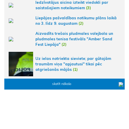
Iedzīvotājus aicina izteikt viedokli par
saistošajiem noteikumiem
(3)
Liepājas pašvaldības notikumu plāns laikā
no 3. līdz 9. augustam
(2)
Aizvadīts trešais pludmales volejbola un
pludmales tenisa festivāls "Amber Sand
Fest Liepāja"
(2)
Uz ielas notriekta sieviete; par gūtajām
traumām viņa "apjautusi" tikai pēc
atgriešanās mājās
(1)
skatīt nākošo