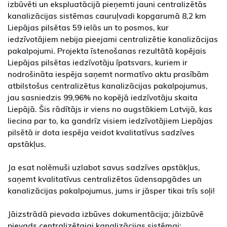
izbūvēti un ekspluatācijā pieņemti jauni centralizētās
kanalizācijas sistēmas cauruļvadi kopgarumā 8,2 km
Liepājas pilsētas 59 ielās un to posmos, kur
iedzīvotājiem nebija pieejami centralizētie kanalizācijas
pakalpojumi. Projekta īstenošanas rezultātā kopējais
Liepājas pilsētas iedzīvotāju īpatsvars, kuriem ir
nodrošināta iespēja saņemt normatīvo aktu prasībām
atbilstošus centralizētus kanalizācijas pakalpojumus,
jau sasniedzis 99,96% no kopējā iedzīvotāju skaita
Liepājā. Šis rādītājs ir viens no augstākiem Latvijā, kas
liecina par to, ka gandrīz visiem iedzīvotājiem Liepājas
pilsētā ir dota iespēja veidot kvalitatīvus sadzīves
apstākļus.
Ja esat nolēmuši uzlabot savus sadzīves apstākļus,
saņemt kvalitatīvus centralizētos ūdensapgādes un
kanalizācijas pakalpojumus, jums ir jāsper tikai trīs soļi!
Jāizstrādā pievada izbūves dokumentācija; jāizbūvē
pievads centralizētajai kanalizācijas sistēmai;