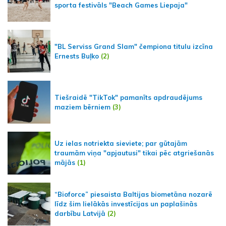
sporta festivāls "Beach Games Liepaja"
"BL Serviss Grand Slam" čempiona titulu izcīna
Ernests Buļko
(2)
Tiešraidē "TikTok" pamanīts apdraudējums
maziem bērniem
(3)
Uz ielas notriekta sieviete; par gūtajām
traumām viņa "apjautusi" tikai pēc atgriešanās
mājās
(1)
“Bioforce” piesaista Baltijas biometāna nozarē
līdz šim lielākās investīcijas un paplašinās
darbību Latvijā
(2)