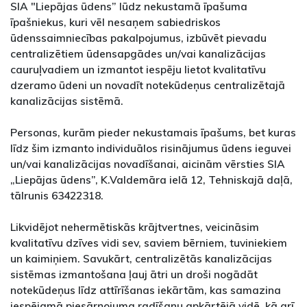
SIA "Liepājas ūdens” lūdz nekustamā īpašuma
īpašniekus, kuri vēl nesaņem sabiedriskos
ūdenssaimniecības pakalpojumus, izbūvēt pievadu
centralizētiem ūdensapgādes un/vai kanalizācijas
cauruļvadiem un izmantot iespēju lietot kvalitatīvu
dzeramo ūdeni un novadīt notekūdeņus centralizētajā
kanalizācijas sistēmā.
Personas, kurām pieder nekustamais īpašums, bet kuras
līdz šim izmanto individuālos risinājumus ūdens ieguvei
un/vai kanalizācijas novadīšanai, aicinām vērsties SIA
„Liepājas ūdens”, K.Valdemāra ielā 12, Tehniskajā daļā,
tālrunis 63422318.
Likvidējot nehermētiskās krājtvertnes, veicināsim
kvalitatīvu dzīves vidi sev, saviem bērniem, tuviniekiem
un kaimiņiem. Savukārt, centralizētās kanalizācijas
sistēmas izmantošana ļauj ātri un droši nogādāt
notekūdeņus līdz attīrīšanas iekārtām, kas samazina
iespējamā piesārņojuma radīšanu apkārtējā vidē, kā arī