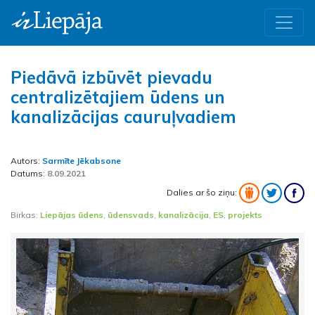
Piedāvā izbūvēt pievadu
centralizētajiem ūdens un
kanalizācijas cauruļvadiem
Autors:
Sarmīte Jēkabsone
Datums:
8.09.2021
Dalies ar šo ziņu:
Birkas:
Liepājas ūdens
,
ūdensvads
,
kanalizācija
,
ES
,
projekts