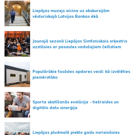
Liepājas muzejs aicina uz ekskursijām
vēsturiskajā Latvijas Bankas ēkā
Jaunajā sezonā Liepājas Simfoniskais orķestris
uzstāsies ar pasaules vadošajiem čellistiem
Populārākie fasādes apdares veidi: kā izvēlēties
piemērotāko
Sporta skatīšanās evolūcija - tiešraides un
digitālo datu sinerģija
Liepājas pludmalē piekto gadu norisināsies