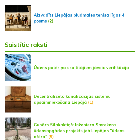
Aizvadīts Liepājas pludmales tenisa līgas 4.
posms
(2)
Saistītie raksti
Ūdens patēriņa skaitītājiem jāveic verifikācija
Decentralizēto kanalizācijas sistēmu
apsaimniekošana Liepājā
(1)
Gunārs Silakaktiņš: Inženiera Smrekera
ūdensapgādes projekts jeb Liepājas "ūdens
afēra"
(9)