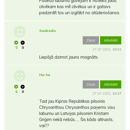
Patiesā labuma guvējam ir noteikti jābū
cilvēkam kas mīl cilvēkus un ir gatavs
padzirdīt tos un izglābt no atūdeńošanos.
Saulvedis
Ziņot
Atbildēt
0
0
27.07.2022.
10:11
Liepājā dzimst jauns magnāts.
Ha-ha
Ziņot
Atbildēt
5
0
27.07.2022.
10:27
Tad jau Kipras Republikas pilsonis
Chrysanthou Chrysanthos paņems visu
labumu un Latvijas pilsonim Kristam
Griģim nekā nebūs..... Šis kāds altruists,
vai??