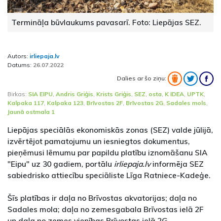
Termināļa būvlaukums pavasarī. Foto: Liepājas SEZ.
Autors:
irliepaja.lv
Datums:
26.07.2022
Dalies ar šo ziņu:
Birkas:
SIA EIPU
,
Andris Griģis
,
Krists Griģis
,
SEZ
,
osta
,
K IDEA
,
UPTK
,
Kalpaka 117
,
Kalpaka 123
,
Brīvostas 2F
,
Brīvostas 2G
,
Sadales mols
,
Jaunā ostmala 1
Liepājas speciālās ekonomiskās zonas (SEZ) valde jūlijā,
izvērtējot pamatojumu un iesniegtos dokumentus,
pieņēmusi lēmumu par papildu platību iznomāšanu SIA
"Eipu" uz 30 gadiem, portālu
irliepaja.lv
informēja SEZ
sabiedrisko attiecību speciāliste Līga Ratniece-Kadeģe.
Šīs platības ir daļa no Brīvostas akvatorijas; daļa no
Sadales mola; daļa no zemesgabala Brīvostas ielā 2F
un daļa no zemes vienības Brīvostas ielā 2G.