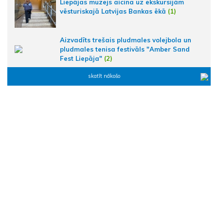
Liepājas muzejs aicina uz ekskursijām
vēsturiskajā Latvijas Bankas ēkā
(1)
Aizvadīts trešais pludmales volejbola un
pludmales tenisa festivāls "Amber Sand
Fest Liepāja"
(2)
skatīt nākošo