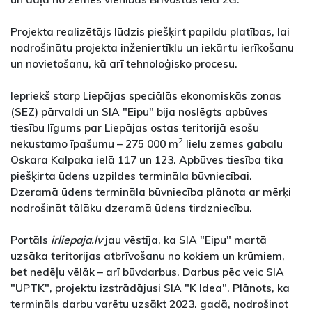
Projekta realizētājs lūdzis piešķirt papildu platības, lai
nodrošinātu projekta inženiertīklu un iekārtu ierīkošanu
un novietošanu, kā arī tehnoloģisko procesu.
Iepriekš starp Liepājas speciālās ekonomiskās zonas
(SEZ) pārvaldi un SIA "Eipu" bija noslēgts apbūves
tiesību līgums par Liepājas ostas teritorijā esošu
2
nekustamo īpašumu – 275 000 m
lielu zemes gabalu
Oskara Kalpaka ielā 117 un 123. Apbūves tiesība tika
piešķirta ūdens uzpildes termināla būvniecībai.
Dzeramā ūdens termināla būvniecība plānota ar mērķi
nodrošināt tālāku dzeramā ūdens tirdzniecību.
Portāls
irliepaja.lv
jau vēstīja, ka SIA "Eipu" martā
uzsāka teritorijas atbrīvošanu no kokiem un krūmiem,
bet nedēļu vēlāk – arī būvdarbus. Darbus pēc veic SIA
"UPTK", projektu izstrādājusi SIA "K Idea". Plānots, ka
termināls darbu varētu uzsākt 2023. gadā, nodrošinot