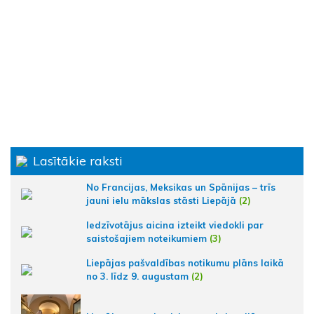
Lasītākie raksti
No Francijas, Meksikas un Spānijas – trīs
jauni ielu mākslas stāsti Liepājā
(2)
Iedzīvotājus aicina izteikt viedokli par
saistošajiem noteikumiem
(3)
Liepājas pašvaldības notikumu plāns laikā
no 3. līdz 9. augustam
(2)