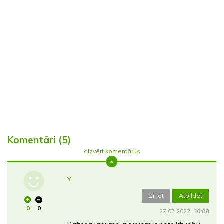
Komentāri (5)
aizvērt komentārus
Y
Ziņot
Atbildēt
0
0
27.07.2022.
10:08