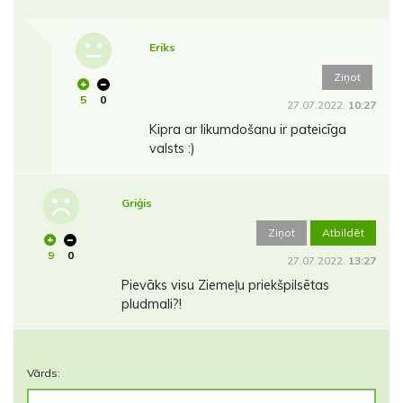
Eriks
Ziņot
5
0
27.07.2022.
10:27
Kipra ar likumdošanu ir pateicīga
valsts :)
Griģis
Ziņot
Atbildēt
9
0
27.07.2022.
13:27
Pievāks visu Ziemeļu priekšpilsētas
pludmali?!
Vārds: