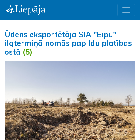
Ūdens eksportētāja SIA "Eipu"
ilgtermiņā nomās papildu platības
ostā
(5)