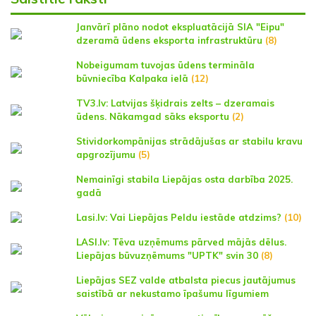
Janvārī plāno nodot ekspluatācijā SIA "Eipu"
dzeramā ūdens eksporta infrastruktūru
(8)
Nobeigumam tuvojas ūdens termināla
būvniecība Kalpaka ielā
(12)
TV3.lv: Latvijas šķidrais zelts – dzeramais
ūdens. Nākamgad sāks eksportu
(2)
Stividorkompānijas strādājušas ar stabilu kravu
apgrozījumu
(5)
Nemainīgi stabila Liepājas osta darbība 2025.
gadā
Lasi.lv: Vai Liepājas Peldu iestāde atdzims?
(10)
LASI.lv: Tēva uzņēmums pārved mājās dēlus.
Liepājas būvuzņēmums "UPTK" svin 30
(8)
Liepājas SEZ valde atbalsta piecus jautājumus
saistībā ar nekustamo īpašumu līgumiem