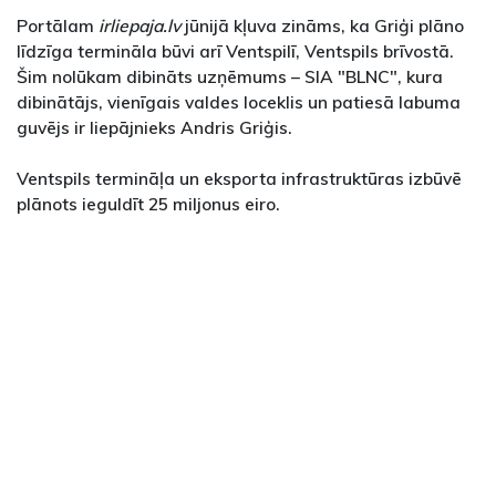
Portālam
irliepaja.lv
jūnijā kļuva zināms, ka Griģi plāno
līdzīga termināla būvi arī Ventspilī, Ventspils brīvostā.
Šim nolūkam dibināts uzņēmums – SIA "BLNC", kura
dibinātājs, vienīgais valdes loceklis un patiesā labuma
guvējs ir liepājnieks Andris Griģis.
Ventspils termināļa un eksporta infrastruktūras izbūvē
plānots ieguldīt 25 miljonus eiro.