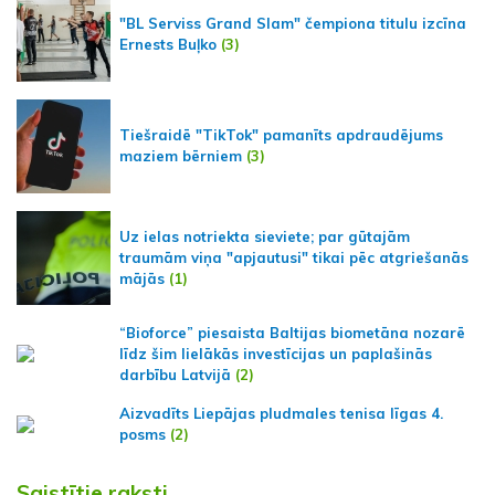
"BL Serviss Grand Slam" čempiona titulu izcīna
Ernests Buļko
(3)
Tiešraidē "TikTok" pamanīts apdraudējums
maziem bērniem
(3)
Uz ielas notriekta sieviete; par gūtajām
traumām viņa "apjautusi" tikai pēc atgriešanās
mājās
(1)
“Bioforce” piesaista Baltijas biometāna nozarē
līdz šim lielākās investīcijas un paplašinās
darbību Latvijā
(2)
Aizvadīts Liepājas pludmales tenisa līgas 4.
posms
(2)
Saistītie raksti