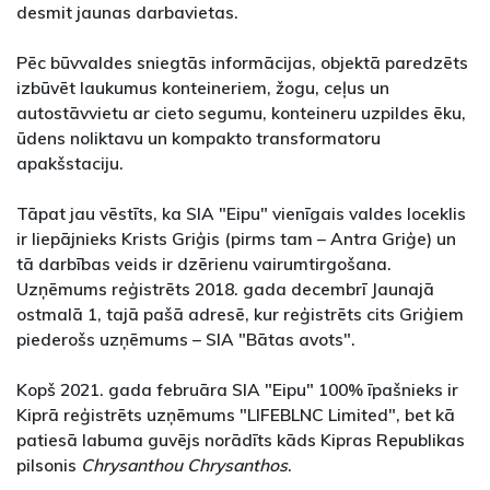
desmit jaunas darbavietas.
Pēc būvvaldes sniegtās informācijas, objektā paredzēts
izbūvēt laukumus konteineriem, žogu, ceļus un
autostāvvietu ar cieto segumu, konteineru uzpildes ēku,
ūdens noliktavu un kompakto transformatoru
apakšstaciju.
Tāpat jau vēstīts, ka SIA "Eipu" vienīgais valdes loceklis
ir liepājnieks Krists Griģis (pirms tam – Antra Griģe) un
tā darbības veids ir dzērienu vairumtirgošana.
Uzņēmums reģistrēts 2018. gada decembrī Jaunajā
ostmalā 1, tajā pašā adresē, kur reģistrēts cits Griģiem
piederošs uzņēmums – SIA "Bātas avots".
Kopš 2021. gada februāra SIA "Eipu" 100% īpašnieks ir
Kiprā reģistrēts uzņēmums "LIFEBLNC Limited", bet kā
patiesā labuma guvējs norādīts kāds Kipras Republikas
pilsonis
Chrysanthou Chrysanthos
.