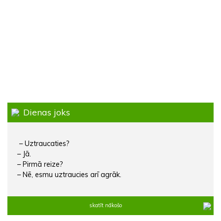
Dienas joks
– Uztraucaties?
– Jā.
– Pirmā reize?
– Nē, esmu uztraucies arī agrāk.
skatīt nākošo