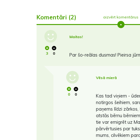
Komentāri (2)
aizvērt komentārus
Maitas!
3
0
Par šo-reālas dusmas! Pieirsa jūr
Vēsā mierā
0
0
Kas tad viņiem - ūde
notirgos šeihiem, sa
paņems līdzi zārkos,
atstās bērnu bērniem
tie var emigrēt uz M
pārvērtusies par tuks
mums, cilvēkiem paras