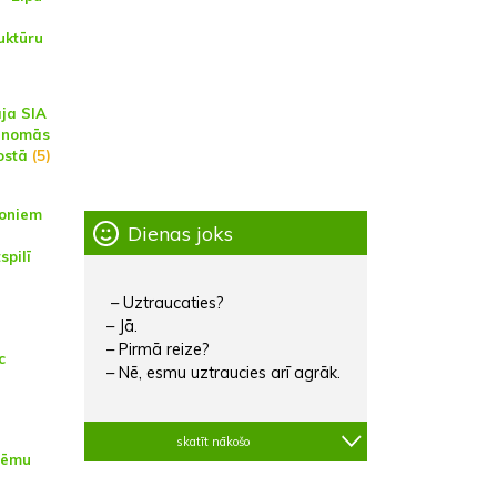
uktūru
ja SIA
ā nomās
ostā
(5)
joniem
Dienas joks
spilī
– Uztraucaties?
– Jā.
– Pirmā reize?
c
– Nē, esmu uztraucies arī agrāk.
skatīt nākošo
stēmu
a