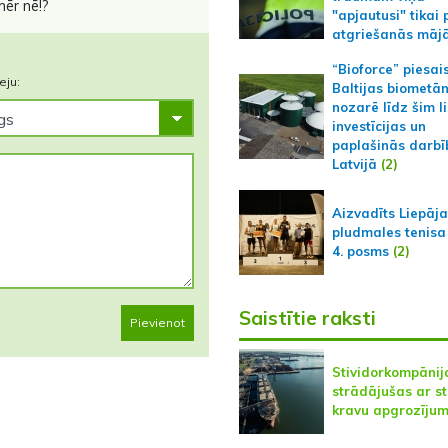
mēr nē!?
"apjautusi" tikai 
atgriešanās māj
“Bioforce” piesai
eju:
Baltijas biometā
nozarē līdz šim l
investīcijas un
paplašinās darbī
Latvijā
(2)
Aizvadīts Liepāj
pludmales tenisa
4. posms
(2)
Saistītie raksti
Pievienot
Stividorkompānij
strādājušas ar st
kravu apgrozīju