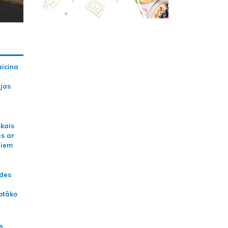
aicina
ijas
skais
es ar
jiem
ādes
otāko
s