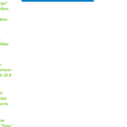
rga"
pājas
zbūvi
a
rbība
n
eviņos
i 23.9
zi
uālā
porta
dot
 "Eipu"