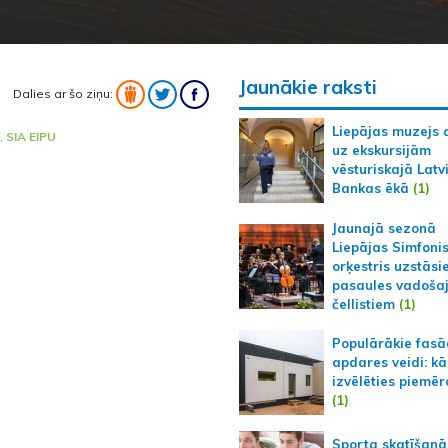
Jaunākie raksti
Dalies ar šo ziņu:
Liepājas muzejs 
,
SIA EIPU
uz ekskursijām
vēsturiskajā Latv
Bankas ēkā
(1)
Jaunajā sezonā
Liepājas Simfoni
orķestris uzstāsi
pasaules vadoša
čellistiem
(1)
Populārākie fas
apdares veidi: kā
izvēlēties piemēr
(1)
Sporta skatīšanā