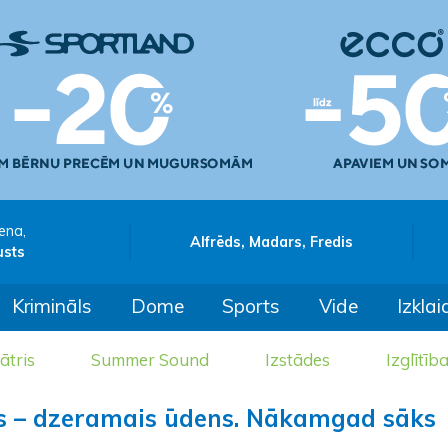
ena,
Alfrēds, Madars, Fredis
usts
Krimināls
Dome
Sports
Vide
Izklai
ātris
Summer Sound
Izstādes
Izglītīb
elts – dzeramais ūdens. Nākamgad sāks