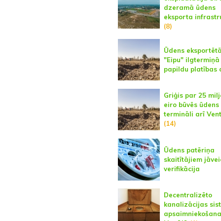
dzeramā ūdens
eksporta infrastr
(8)
Ūdens eksportētā
"Eipu" ilgtermiņ
papildu platības 
Griģis par 25 mil
eiro būvēs ūdens
termināli arī Vent
(14)
Ūdens patēriņa
skaitītājiem jāvei
verifikācija
Decentralizēto
kanalizācijas si
apsaimniekošan