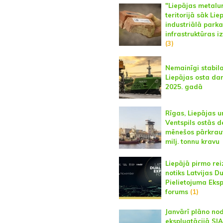
"Liepājas metalu
teritorijā sāk Lie
industriālā parka
infrastruktūras i
(3)
Nemainīgi stabil
Liepājas osta da
2025. gadā
Rīgas, Liepājas u
Ventspils ostās d
mēnešos pārkraut
milj. tonnu kravu
Liepājā pirmo rei
notiks Latvijas D
Pielietojuma Eks
forums
(1)
Janvārī plāno no
ekspluatācijā SIA