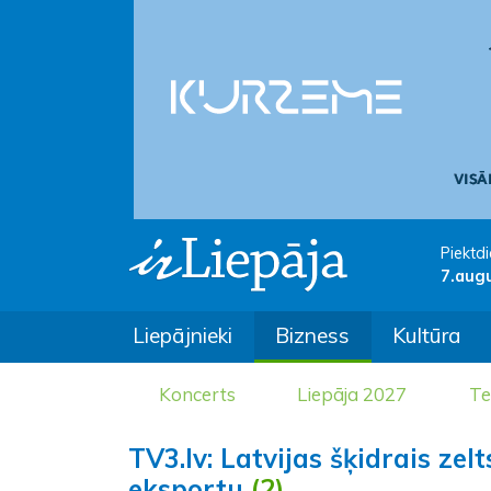
Piektdi
7.aug
Liepājnieki
Bizness
Kultūra
Koncerts
Liepāja 2027
Te
TV3.lv: Latvijas šķidrais z
eksportu
(2)