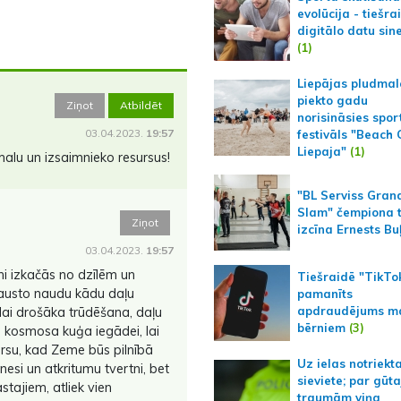
evolūcija - tiešra
digitālo datu sin
(1)
Liepājas pludmal
piekto gadu
Ziņot
Atbildēt
norisināsies spor
03.04.2023.
19:57
festivāls "Beach
Liepaja"
(1)
malu un izsaimnieko resursus!
"BL Serviss Gran
Slam" čempiona t
Ziņot
izcīna Ernests Bu
03.04.2023.
19:57
ni izkačās no dzīlēm un
Tiešraidē "TikTo
rausto naudu kādu daļu
pamanīts
apdraudējums m
 lai drošāka trūdēšana, daļu
bērniem
(3)
 kosmosa kuģa iegādei, lai
arsu, kad Zeme būs pilnībā
Uz ielas notriekt
nesi un atkritumu tvertni, bet
sieviete; par gūt
tajiem, atliek vien
traumām viņa