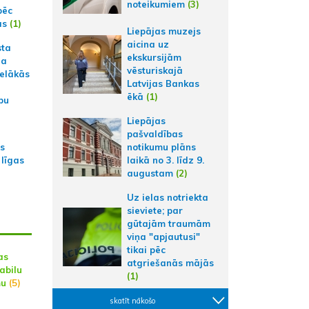
noteikumiem
(3)
pēc
ās
(1)
Liepājas muzejs
aicina uz
sta
ekskursijām
na
vēsturiskajā
ielākās
Latvijas Bankas
ēkā
(1)
bu
Liepājas
pašvaldības
as
notikumu plāns
 līgas
laikā no 3. līdz 9.
augustam
(2)
Uz ielas notriekta
sieviete; par
gūtajām traumām
viņa "apjautusi"
tikai pēc
as
atgriešanās mājās
abilu
(1)
mu
(5)
skatīt nākošo