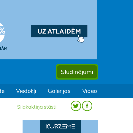
Sludinājumi
de
Viedokļi
Galerijas
Video
a
Silakaktiņa stāsti