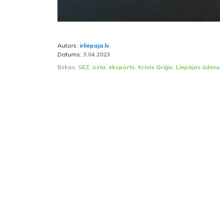
Autors:
irliepaja.lv
Datums:
3.04.2023
Birkas:
SEZ
,
osta
,
eksports
,
Krists Griģis
,
Liepājas ūdens