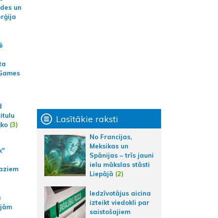
ides un
erģija
ē
ta
 Games
d
itulu
Lasītākie raksti
ļko
(3)
No Francijas,
Meksikas un
k"
Spānijas – trīs jauni
ielu mākslas stāsti
aziem
Liepājā
(2)
Iedzīvotājus aicina
a
izteikt viedokli par
ajām
saistošajiem