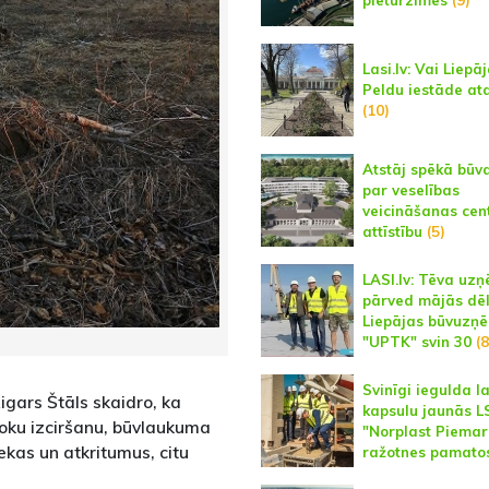
pieturzīmes
(9)
Lasi.lv: Vai Liepā
Peldu iestāde at
(10)
Atstāj spēkā būva
par veselības
veicināšanas cen
attīstību
(5)
LASI.lv: Tēva uz
pārved mājās dēl
Liepājas būvuzņ
"UPTK" svin 30
(8
Svinīgi iegulda l
igars Štāls skaidro, ka
kapsulu jaunās 
 koku izciršanu, būvlaukuma
"Norplast Piemar
kas un atkritumus, citu
ražotnes pamato