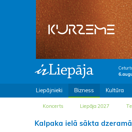
Ceturt
6.aug
Liepājnieki
Bizness
Kultūra
Koncerts
Liepāja 2027
Te
Kalpaka ielā sākta dzeramā