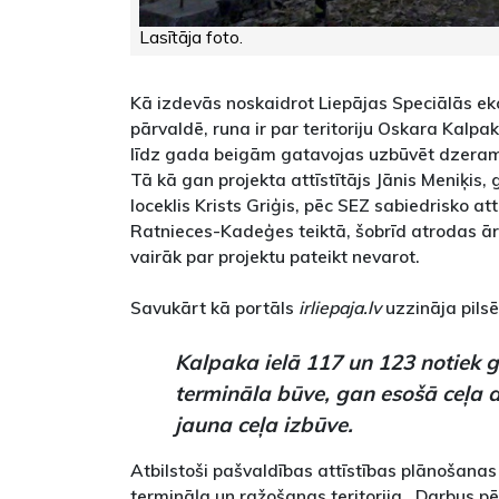
Lasītāja foto.
Kā izdevās noskaidrot Liepājas Speciālās e
pārvaldē, runa ir par teritoriju Oskara Kalpa
līdz gada beigām gatavojas uzbūvēt dzeramā
Tā kā gan projekta attīstītājs Jānis Meniķi
loceklis Krists Griģis, pēc SEZ sabiedrisko at
Ratnieces-Kadeģes teiktā, šobrīd atrodas ā
vairāk par projektu pateikt nevarot.
Savukārt kā portāls
irliepaja.lv
uzzināja pils
Kalpaka ielā 117 un 123 notiek 
termināla būve, gan esošā ceļa
jauna ceļa izbūve.
Atbilstoši pašvaldības attīstības plānošanas
termināļa un ražošanas teritorija. Darbus p