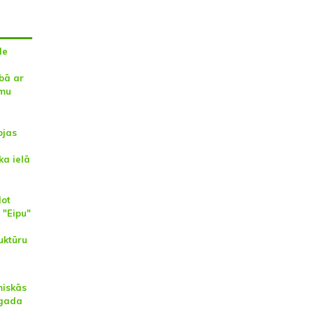
de
bā ar
umu
ojas
ka ielā
dot
 "Eipu"
uktūru
miskās
 gada