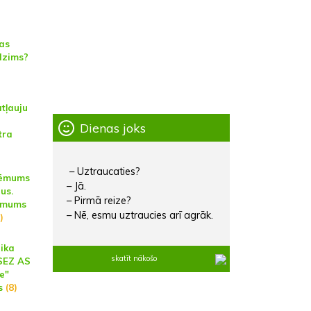
jas
dzims?
tļauju
Dienas joks
tra
– Uztraucaties?
ņēmums
– Jā.
us.
– Pirmā reize?
ēmums
– Nē, esmu uztraucies arī agrāk.
)
aika
skatīt nākošo
LSEZ AS
e"
s
(8)