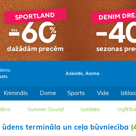
diena,
Askolds, Aisma
usts
Krimināls
Dome
Sports
Vide
Izklai
ātris
Summer Sound
Izstādes
Izglītīb
 ūdens termināla un ceļa būvniecība
(