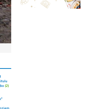
d
itulu
ļko
(2)
k"
aziem