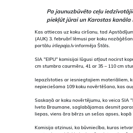
Pa jaunuzbūvēto ceļu iedzīvotāj
piekļūt jūrai un Karostas kanāla
Kas attiecas uz koku ciršanu, tad Apstādīju
(AUK) 3. februārī lēmusi par koku nozāģēšan
portālu
irliepaja.lv
informēja Štāls.
SIA "EIPU" komisijai lūgusi atļaut nocirst ko
cm stumbra caurmēru, 41 ar 35 – 110 cm st
Iepazīstoties ar iesniegtajiem materiāliem, ko
nepieciešama 109 koku novērtēšana, kas aug 
Saskaņā ar koku novērtējumu, ko veica SIA 
Iveta Braumane, saglabājamas desmit parast
liepas, viens āra bērzs un sešas apses, kopā 
Komisija atzinusi, ka būvniecība, kuras ietva