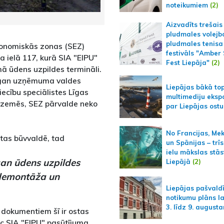
noteikumiem
(2)
Aizvadīts trešais
pludmales volejb
pludmales tenisa
konomiskās zonas (SEZ)
festivāls "Amber
ka ielā 117, kurā SIA "EIPU"
Fest Liepāja"
(2)
 ūdens uzpildes termināli.
s, gan uzņēmuma valdes
Liepājas bākā to
tiecību speciālistes Līgas
multimediju ekspo
rzemēs, SEZ pārvalde neko
par Liepājas ostu
No Francijas, Me
ētas būvvaldē, tad
un Spānijas – trīs
ielu mākslas stās
gan ūdens uzpildes
Liepājā
(2)
 demontāža un
Liepājas pašvald
notikumu plāns l
3. līdz 9. august
 dokumentiem šī ir ostas
ēc SIA "EIPU" pasūtījuma