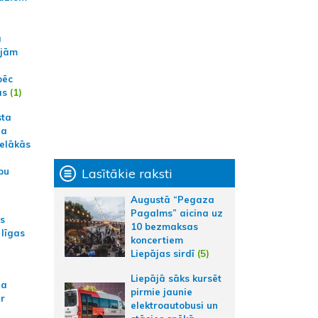
a
ajām
pēc
ās
(1)
sta
na
ielākās
Lasītākie raksti
bu
Augustā “Pegaza
Pagalms” aicina uz
as
10 bezmaksas
 līgas
koncertiem
Liepājas sirdī
(5)
Liepājā sāks kursēt
na
pirmie jaunie
ar
elektroautobusi un