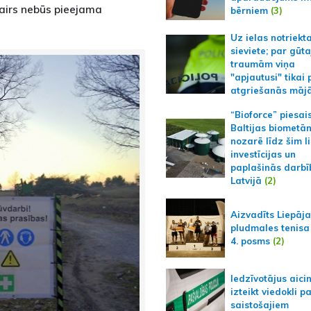
vairs nebūs pieejama
bērniem
(3)
Uz ielas notriekt
sieviete; par gūt
traumām viņa
"apjautusi" tikai 
atgriešanās māj
“Bioforce” piesai
Baltijas biometā
nozarē līdz šim l
investīcijas un
paplašinās darbī
Latvijā
(2)
Aizvadīts Liepāj
pludmales tenisa
4. posms
(2)
Iedzīvotājus aici
izteikt viedokli p
saistošajiem