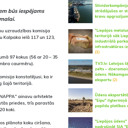
Stividorkompānij
iem būs iespējams
strādājušas ar st
kravu apgrozīju
 malai.
mu uzraudzības komisija
"Liepājas metalu
teritorijā sāk Lie
u Kalpaka ielā 117 un 123,
industriālā parka
infrastruktūras i
(3)
pumā 97 kokus (56 ar 20 – 35
umbra caurmēru).
TV3.lv: Latvijas š
zelts – dzeramai
ūdens. Nākamga
misija konstatējusi, ka ir
eksportu
(2)
šajā teritorijā.
Ūdens eksportētā
"NAPPA" ainavu arhitekte
"Eipu" ilgtermiņ
ās priedes, trīs parastās
papildu platības 
20 koki.
"Liepājas ūdens"
ros plānota koku ciršana,
nodrošināt SIA "E