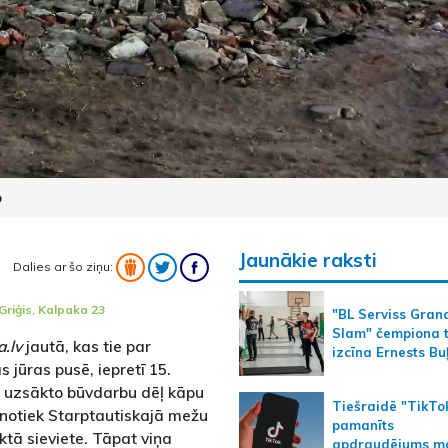
o
Jaunākie raksti
Dalies ar šo ziņu:
Griģis
,
Kalpaka 23
"BL Serviss Gran
Slam" čempiona t
a.lv
jautā, kas tie par
izcīna Ernests Bu
jūras pusē, iepretī 15.
ka uzsākto būvdarbu dēļ kāpu
Tiešraidē "TikTo
s notiek Starptautiskajā mežu
pamanīts
ktā sieviete. Tāpat viņa
apdraudējums m