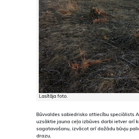
Lasītāja foto.
Būvvaldes sabiedrisko attiecību speciālists A
uzsāktie jauna ceļa izbūves darbi ietver arī
sagatavošanu, izvācot arī dažādu būvju palie
drazu.