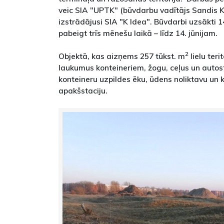
veic SIA "UPTK" (būvdarbu vadītājs Sandis Ki
izstrādājusi SIA "K Idea". Būvdarbi uzsākti 1
pabeigt trīs mēnešu laikā – līdz 14. jūnijam.
2
Objektā, kas aizņems 257 tūkst. m
lielu teri
laukumus konteineriem, žogu, ceļus un autos
konteineru uzpildes ēku, ūdens noliktavu un
apakšstaciju.