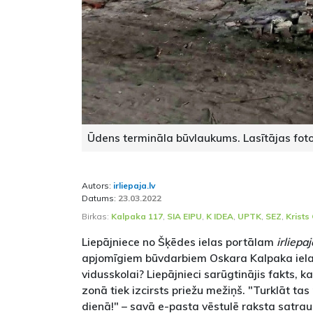
Ūdens termināla būvlaukums. Lasītājas fot
Autors:
irliepaja.lv
Datums:
23.03.2022
Birkas:
Kalpaka 117
,
SIA EIPU
,
K IDEA
,
UPTK
,
SEZ
,
Krists 
Liepājniece no Šķēdes ielas portālam
irliepaj
apjomīgiem būvdarbiem Oskara Kalpaka ielas 
vidusskolai? Liepājnieci sarūgtinājis fakts, 
zonā tiek izcirsts priežu mežiņš. "Turklāt ta
dienā!" – savā e-pasta vēstulē raksta satrau