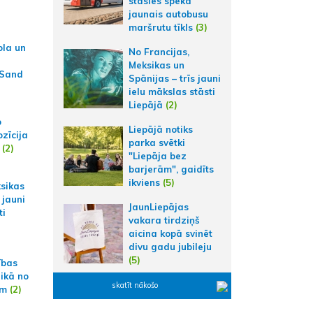
stāsies spēkā
jaunais autobusu
maršrutu tīkls
(3)
ola un
No Francijas,
Meksikas un
 Sand
Spānijas – trīs jauni
ielu mākslas stāsti
Liepājā
(2)
p
Liepājā notiks
zīcija
parka svētki
(2)
"Liepāja bez
barjerām", gaidīts
ikviens
(5)
ksikas
 jauni
JaunLiepājas
ti
vakara tirdziņš
aicina kopā svinēt
divu gadu jubileju
(5)
ības
aikā no
skatīt nākošo
am
(2)