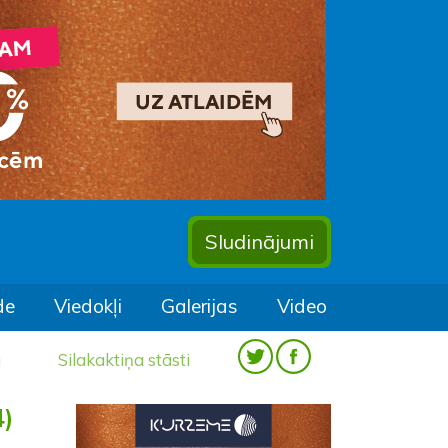
Sludinājumi
de
Viedokļi
Galerijas
Video
a
Silakaktiņa stāsti
4)