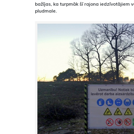
bažījas, ka turpmāk šī rajona iedzīvotājiem 
pludmale.