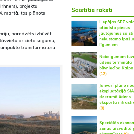
rhners), projektu
Saistītie raksti
4. martā, tos plānots
Liepājas SEZ val
atbalsta piecus
toriju, paredzēts izbūvēt
jautājumus saistī
nekustamo īpaš
tāvvietu ar cieto segumu,
līgumiem
 kompakto transformatoru
Nobeigumam tuv
ūdens termināla
būvniecība Kalpa
(12)
Janvārī plāno no
ekspluatācijā SIA
dzeramā ūdens
eksporta infrastr
(8)
Speciālās ekono
zonas aizvadītā