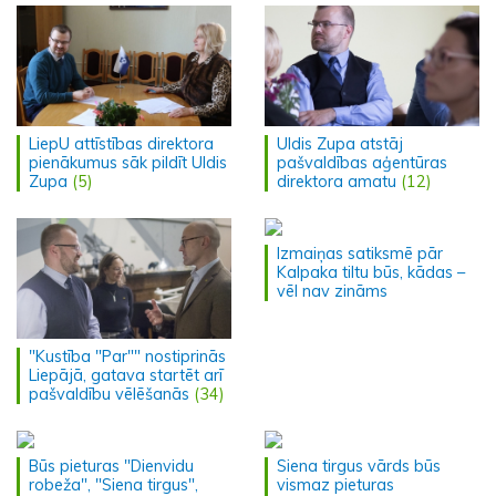
LiepU attīstības direktora
Uldis Zupa atstāj
pienākumus sāk pildīt Uldis
pašvaldības aģentūras
Zupa
(5)
direktora amatu
(12)
Izmaiņas satiksmē pār
Kalpaka tiltu būs, kādas –
vēl nav zināms
"Kustība "Par"" nostiprinās
Liepājā, gatava startēt arī
pašvaldību vēlēšanās
(34)
Būs pieturas "Dienvidu
Siena tirgus vārds būs
robeža", "Siena tirgus",
vismaz pieturas