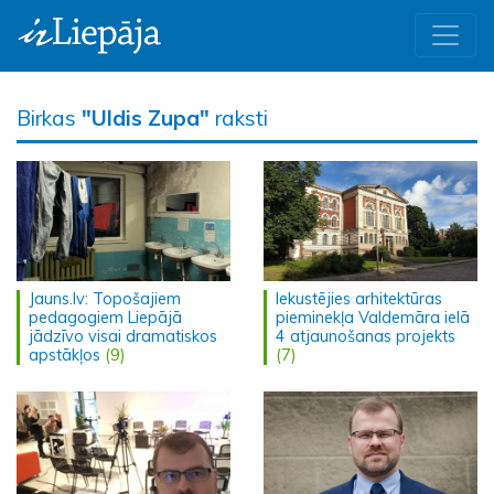
Birkas
"Uldis Zupa"
raksti
Jauns.lv: Topošajiem
Iekustējies arhitektūras
pedagogiem Liepājā
pieminekļa Valdemāra ielā
jādzīvo visai dramatiskos
4 atjaunošanas projekts
apstākļos
(9)
(7)