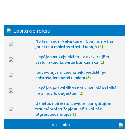
Lasītākie raksti
No Francijas, Meksikas un Spānijas – trīs
jauni ielu mākslas stāsti Liepājā
(2)
Liepājas muzejs aicina uz ekskursijām
vēsturiskajā Latvijas Bankas ēkā
(1)
Iedzīvotājus aicina izteikt viedokli par
saistošajiem noteikumiem
(3)
Liepājas pašvaldības notikumu plāns laikā
no 3. līdz 9. augustam
(2)
Uz ielas notriekta sieviete; par gūtajām
traumām viņa "apjautusi" tikai pēc
atgriešanās mājās
(1)
skatīt nākošo