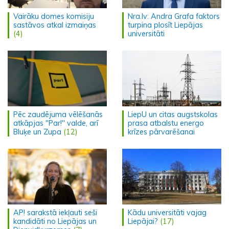
Vairāku domes komisiju
Nra.lv: Andra Grafa faktors
sastāvos atkal izmaiņas
turpina plosīt Liepājas
(4)
universitāti
Pēc zaudējuma vēlēšanās
LiepU un citas augstskolas
atkāpjas "Par!" valde, arī
prasa atbalstu energo
Bluķe un Zupa
(12)
krīzes pārvarēšanai
AP! sarakstā iekļauti seši
Kādu universitāti vajag
kandidāti no Liepājas un
Liepājai?
(17)