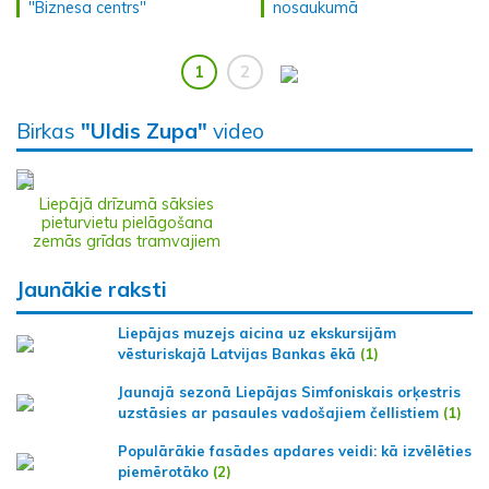
"Biznesa centrs"
nosaukumā
1
2
Birkas
"Uldis Zupa"
video
Liepājā drīzumā sāksies
pieturvietu pielāgošana
zemās grīdas tramvajiem
Jaunākie raksti
Liepājas muzejs aicina uz ekskursijām
vēsturiskajā Latvijas Bankas ēkā
(1)
Jaunajā sezonā Liepājas Simfoniskais orķestris
uzstāsies ar pasaules vadošajiem čellistiem
(1)
Populārākie fasādes apdares veidi: kā izvēlēties
piemērotāko
(2)