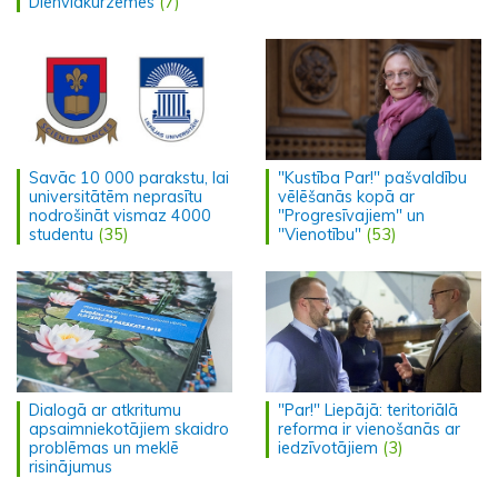
Dienvidkurzemes
(7)
Savāc 10 000 parakstu, lai
"Kustība Par!" pašvaldību
universitātēm neprasītu
vēlēšanās kopā ar
nodrošināt vismaz 4000
"Progresīvajiem" un
studentu
(35)
"Vienotību"
(53)
Dialogā ar atkritumu
"Par!" Liepājā: teritoriālā
apsaimniekotājiem skaidro
reforma ir vienošanās ar
problēmas un meklē
iedzīvotājiem
(3)
risinājumus