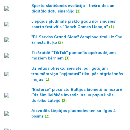
Sporta skatīšanās evolūcija - tiešraides un
digitālo datu sinerģija
(1)
Liepājas pludmalē piekto gadu norisināsies
sporta festivāls "Beach Games Liepaja"
(1)
"BL Serviss Grand Slam" čempiona titulu izcīna
Ernests Buļko
(3)
Tiešraidē "TikTok" pamanīts apdraudējums
maziem bērniem
(3)
Uz ielas notriekta sieviete; par gūtajām
traumām viņa "apjautusi" tikai pēc atgriešanās
mājās
(1)
“Bioforce” piesaista Baltijas biometāna nozarē
līdz šim lielākās investīcijas un paplašinās
darbību Latvijā
(2)
Aizvadīts Liepājas pludmales tenisa līgas 4.
posms
(2)