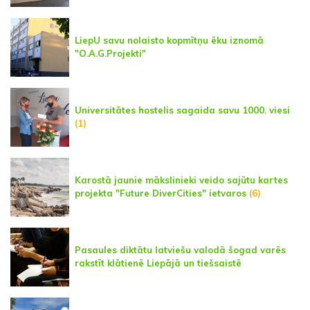
LiepU savu nolaisto kopmītņu ēku iznomā
"O.A.G.Projekti"
Universitātes hostelis sagaida savu 1000. viesi
(1)
Karostā jaunie mākslinieki veido sajūtu kartes
projekta "Future DiverCities" ietvaros
(6)
Pasaules diktātu latviešu valodā šogad varēs
rakstīt klātienē Liepājā un tiešsaistē