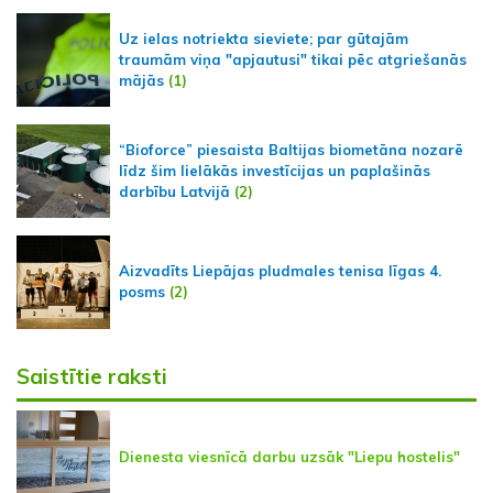
Uz ielas notriekta sieviete; par gūtajām
traumām viņa "apjautusi" tikai pēc atgriešanās
mājās
(1)
“Bioforce” piesaista Baltijas biometāna nozarē
līdz šim lielākās investīcijas un paplašinās
darbību Latvijā
(2)
Aizvadīts Liepājas pludmales tenisa līgas 4.
posms
(2)
Saistītie raksti
Dienesta viesnīcā darbu uzsāk "Liepu hostelis"