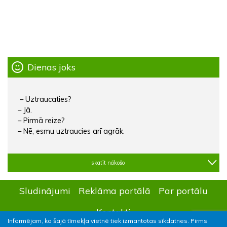
Dienas joks
– Uztraucaties?
– Jā.
– Pirmā reize?
– Nē, esmu uztraucies arī agrāk.
skatīt nākošo
Sludinājumi
Reklāma portālā
Par portālu
Kontakti
Informējam, ka šajā tīmekļa vietnē tiek izmantotas sīkdatnes. Pirms