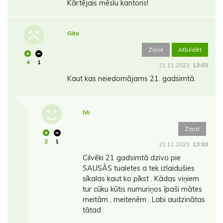
Kārtējais mēslu kantoris!
Gita
Ziņot
Atbildēt
4
1
21.11.2023.
13:03
Kaut kas neiedomājams 21. gadsimtā.
hh
Ziņot
2
1
21.11.2023.
13:03
Cilvēki 21 gadsimtā dzivo pie
SAUSĀS tualetes a tek izlaidušies
sīkalas kaut ko pīkst . Kādas viņiem
tur cūku kūtis numuriņos īpaši mātes
meitām , meitenēm . Labi audzinātas
tātad