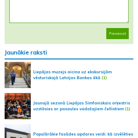
Pievienot
Jaunākie raksti
Liepājas muzejs aicina uz ekskursijām
vēsturiskajā Latvijas Bankas ēkā
(1)
Jaunajā sezonā Liepājas Simfoniskais orķestris
uzstāsies ar pasaules vadošajiem čellistiem
(1)
Populārākie fasādes apdares veidi: kā izvēlēties