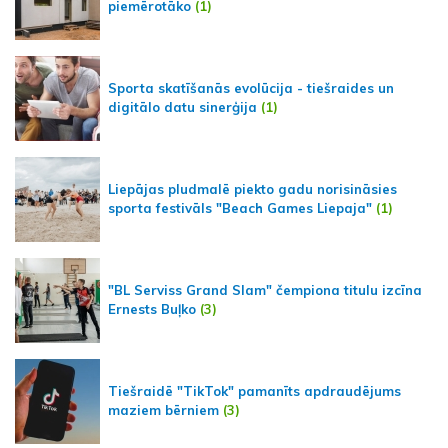
piemērotāko
(1)
Sporta skatīšanās evolūcija - tiešraides un
digitālo datu sinerģija
(1)
Liepājas pludmalē piekto gadu norisināsies
sporta festivāls "Beach Games Liepaja"
(1)
"BL Serviss Grand Slam" čempiona titulu izcīna
Ernests Buļko
(3)
Tiešraidē "TikTok" pamanīts apdraudējums
maziem bērniem
(3)