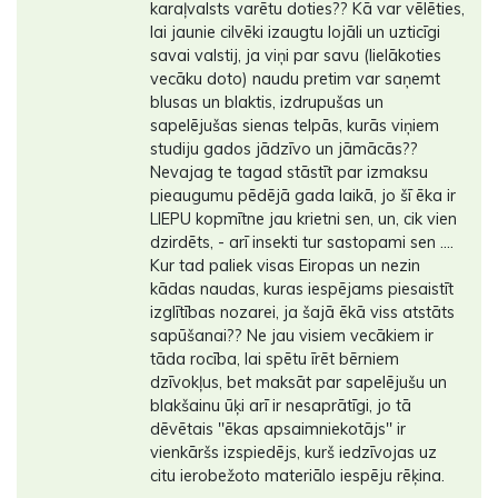
karaļvalsts varētu doties?? Kā var vēlēties,
lai jaunie cilvēki izaugtu lojāli un uzticīgi
savai valstij, ja viņi par savu (lielākoties
vecāku doto) naudu pretim var saņemt
blusas un blaktis, izdrupušas un
sapelējušas sienas telpās, kurās viņiem
studiju gados jādzīvo un jāmācās??
Nevajag te tagad stāstīt par izmaksu
pieaugumu pēdējā gada laikā, jo šī ēka ir
LIEPU kopmītne jau krietni sen, un, cik vien
dzirdēts, - arī insekti tur sastopami sen ....
Kur tad paliek visas Eiropas un nezin
kādas naudas, kuras iespējams piesaistīt
izglītības nozarei, ja šajā ēkā viss atstāts
sapūšanai?? Ne jau visiem vecākiem ir
tāda rocība, lai spētu īrēt bērniem
dzīvokļus, bet maksāt par sapelējušu un
blakšainu ūķi arī ir nesaprātīgi, jo tā
dēvētais ''ēkas apsaimniekotājs'' ir
vienkāršs izspiedējs, kurš iedzīvojas uz
citu ierobežoto materiālo iespēju rēķina.