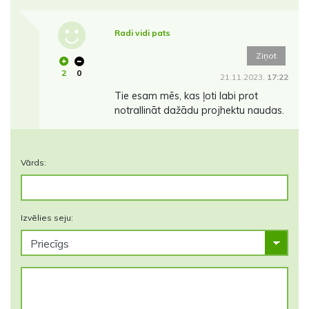
Radi vidi pats
Ziņot
2
0
21.11.2023.
17:22
Tie esam mēs, kas ļoti labi prot
notrallināt dažādu projhektu naudas.
Vārds:
Izvēlies seju: