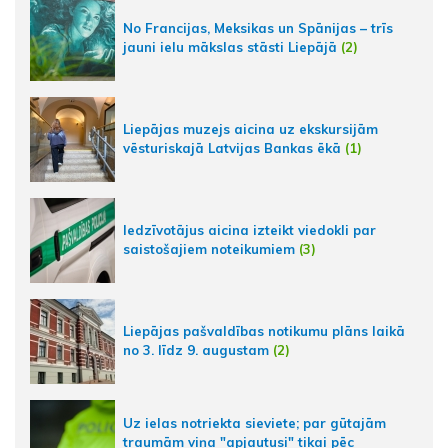
No Francijas, Meksikas un Spānijas – trīs
jauni ielu mākslas stāsti Liepājā
(2)
Liepājas muzejs aicina uz ekskursijām
vēsturiskajā Latvijas Bankas ēkā
(1)
Iedzīvotājus aicina izteikt viedokli par
saistošajiem noteikumiem
(3)
Liepājas pašvaldības notikumu plāns laikā
no 3. līdz 9. augustam
(2)
Uz ielas notriekta sieviete; par gūtajām
traumām viņa "apjautusi" tikai pēc