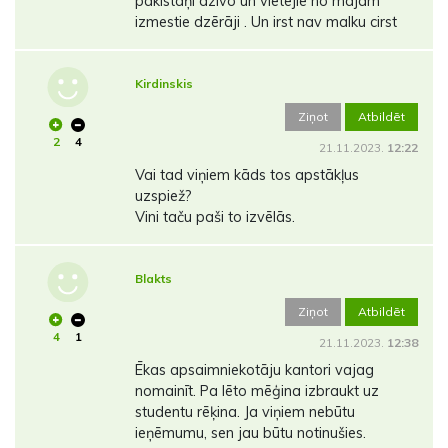
pakistāņi dzīvo un vietējie no mājām
izmestie dzērāji . Un irst nav malku cirst
Kirdinskis
Ziņot
Atbildēt
2
4
21.11.2023.
12:22
Vai tad viņiem kāds tos apstākļus
uzspiež?
Vini taču paši to izvēlās.
Blakts
Ziņot
Atbildēt
4
1
21.11.2023.
12:38
Ēkas apsaimniekotāju kantori vajag
nomainīt. Pa lēto mēģina izbraukt uz
studentu rēķina. Ja viņiem nebūtu
ieņēmumu, sen jau būtu notinušies.