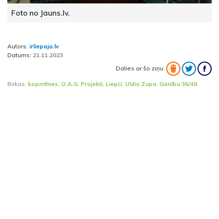
Foto no Jauns.lv.
Autors:
irliepaja.lv
Datums:
21.11.2023
Dalies ar šo ziņu:
Birkas:
kopmītnes
,
O.A.G. Projekti
,
LiepU
,
Uldis Zupa
,
Ganību 36/48