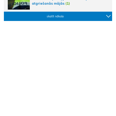
atgriešanās mājās
(1)
skatīt nākošo