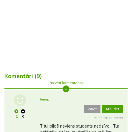
Komentāri (9)
aizvērt komentārus
huiop
Ziņot
Atbildēt
2
0
21.11.2023.
12:22
Titul bildē neviens students nedzīvo . Tur