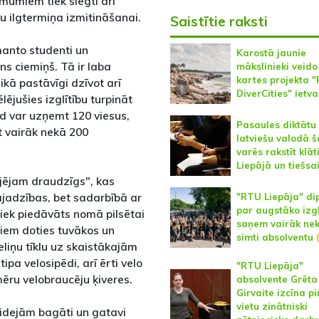
umiem tiek slēgti arī
u ilgtermiņa izmitināšanai.
Saistītie raksti
manto studenti un
Karostā jaunie
ns ciemiņš. Tā ir laba
mākslinieki veido
kartes projekta "
kā pastāvīgi dzīvot arī
DiverCities" ietv
ējušies izglītību turpināt
īd var uzņemt 120 viesus,
Pasaules diktātu
 vairāk nekā 200
latviešu valodā 
varēs rakstīt klāt
Liepājā un tiešsa
ājējam draudzīgs", kas
ajadzības, bet sadarbībā ar
"RTU Liepāja" di
par augstāko izgl
tiek piedāvāts nomā pilsētai
saņem vairāk nek
riem doties tuvākos un
simti absolventu
(
eliņu tīklu uz skaistākajām
ipa velosipēdi, arī ērti velo
"RTU Liepāja"
ēru velobraucēju ķiveres.
absolvente Grēta
Girvaite izcīna p
vietu zinātniski
 idejām bagāti un gatavi