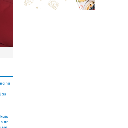
aicina
ijas
skais
es ar
jiem