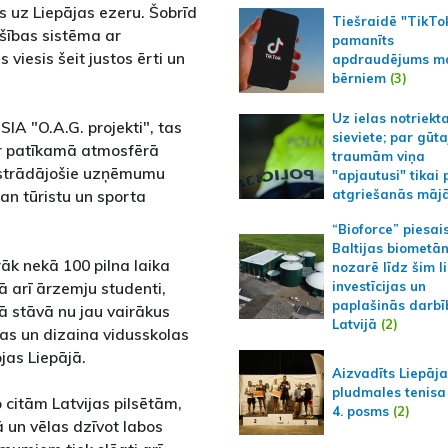
s uz Liepājas ezeru. Šobrīd
Tiešraidē "TikTo
ošības sistēma ar
pamanīts
viesis šeit justos ērti un
apdraudējums m
bērniem
(3)
Uz ielas notriekt
A "O.A.G. projekti", tas
sieviete; par gūt
r patīkamā atmosfērā
traumām viņa
ā strādājošie uzņēmumu
"apjautusi" tikai 
an tūristu un sporta
atgriešanās māj
“Bioforce” piesai
Baltijas biometā
rāk nekā 100 pilna laika
nozarē līdz šim l
tā arī ārzemju studenti,
investīcijas un
paplašinās darbī
tā stāvā nu jau vairākus
Latvijā
(2)
as un dizaina vidusskolas
ojas Liepājā.
Aizvadīts Liepāj
pludmales tenisa
 citām Latvijas pilsētām,
4. posms
(2)
ā un vēlas dzīvot labos