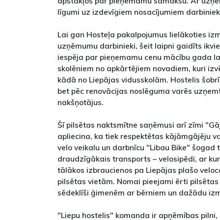
apstākļos par pieņemamu samaksu. Ar uzņēm
līgumi uz izdevīgiem nosacījumiem darbiniek
Lai gan Hosteļa pakalpojumus lielākoties iz
uzņēmumu darbinieki, šeit laipni gaidīts ikvie
iespēja par pieņemamu cenu mācību gada lai
skolēniem no apkārtējiem novadiem, kuri izvēl
kādā no Liepājas vidusskolām. Hostelis šobr
bet pēc renovācijas noslēguma varēs uzņemt
nakšņotājus.
Šī pilsētas naktsmītne saņēmusi arī zīmi "G
apliecina, ka tiek respektētas kājāmgājēju v
velo veikalu un darbnīcu "Libau Bike" šogad 
draudzīgākais transports – velosipēdi, ar ku
tālākos izbraucienos pa Liepājas plašo veloc
pilsētas vietām. Nomai pieejami ērti pilsētas t
sēdeklīši ģimenēm ar bērniem un dažādu izm
"Liepu hostelis" komanda ir apņēmības pilni,