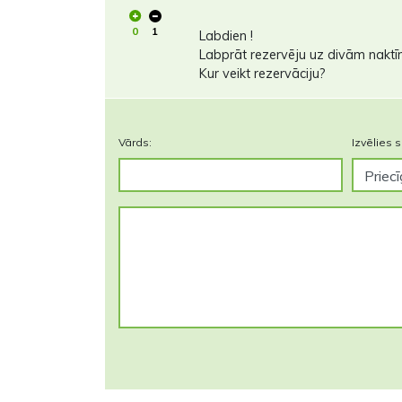
0
1
Labdien !
Labprāt rezervēju uz divām naktīm
Kur veikt rezervāciju?
Vārds:
Izvēlies s