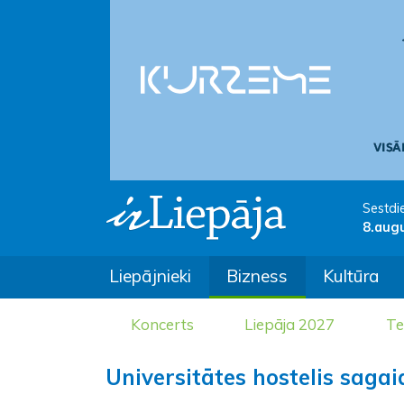
Sestdi
8.aug
Liepājnieki
Bizness
Kultūra
Koncerts
Liepāja 2027
Te
Universitātes hostelis sagai