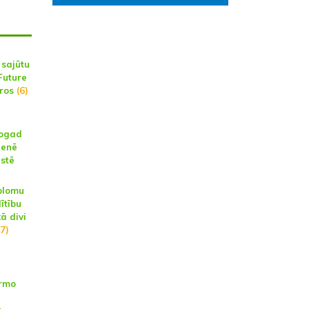
 sajūtu
Future
aros
(6)
šogad
ienē
istē
plomu
ītību
ā divi
7)
irmo