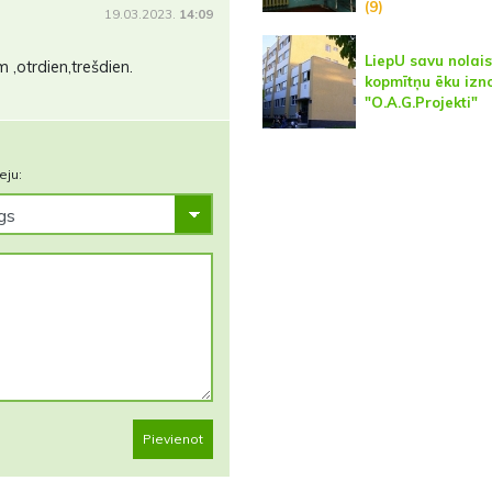
(9)
19.03.2023.
14:09
LiepU savu nolais
 ,otrdien,trešdien.
kopmītņu ēku iz
"O.A.G.Projekti"
eju:
Pievienot