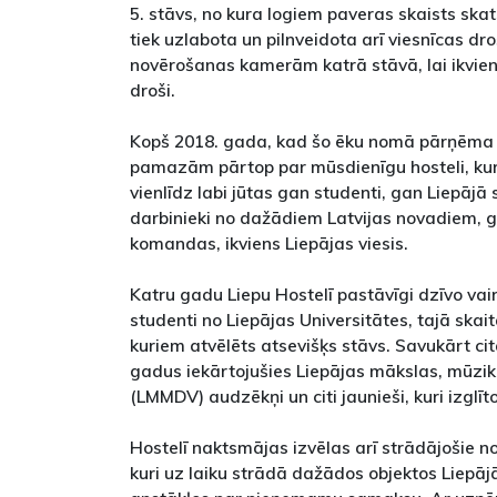
5. stāvs, no kura logiem paveras skaists skat
tiek uzlabota un pilnveidota arī viesnīcas dr
novērošanas kamerām katrā stāvā, lai ikviens 
droši.
Kopš 2018. gada, kad šo ēku nomā pārņēma SI
pamazām pārtop par mūsdienīgu hosteli, ku
vienlīdz labi jūtas gan studenti, gan Liepāj
darbinieki no dažādiem Latvijas novadiem, g
komandas, ikviens Liepājas viesis.
Katru gadu Liepu Hostelī pastāvīgi dzīvo vai
studenti no Liepājas Universitātes, tajā skai
kuriem atvēlēts atsevišķs stāvs. Savukārt ci
gadus iekārtojušies Liepājas mākslas, mūzik
(LMMDV) audzēkņi un citi jaunieši, kuri izglīt
Hostelī naktsmājas izvēlas arī strādājošie no
kuri uz laiku strādā dažādos objektos Liepāj