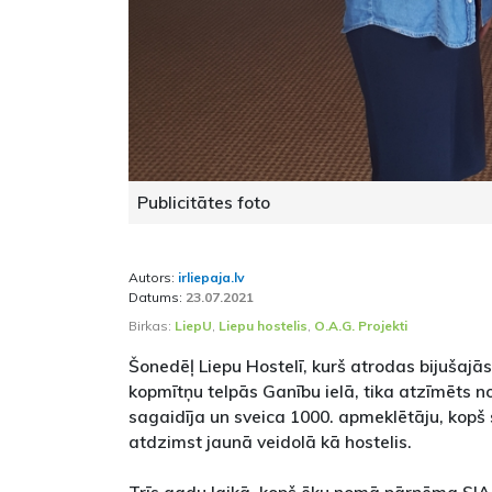
Publicitātes foto
Autors:
irliepaja.lv
Datums:
23.07.2021
Birkas:
LiepU
,
Liepu hostelis
,
O.A.G. Projekti
Šonedēļ Liepu Hostelī, kurš atrodas bijušajās
kopmītņu telpās Ganību ielā, tika atzīmēts n
sagaidīja un sveica 1000. apmeklētāju, kopš
atdzimst jaunā veidolā kā hostelis.
Trīs gadu laikā, kopš ēku nomā pārņēma SIA "