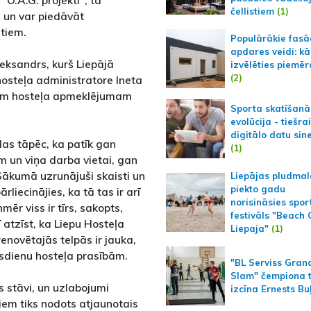
čellistiem
(1)
 un var piedāvāt
tiem.
Populārākie fas
apdares veidi: kā
leksandrs, kurš Liepājā
izvēlēties piemēr
(2)
hosteļa administratore Ineta
unam hosteļa apmeklējumam
Sporta skatīšanā
evolūcija - tiešra
digitālo datu sin
las tāpēc, ka patīk gan
(1)
m un viņa darba vietai, gan
Sākumā uzrunājuši skaisti un
Liepājas pludmal
piekto gadu
rliecinājies, ka tā tas ir arī
norisināsies spor
mēr viss ir tīrs, sakopts,
festivāls "Beach
ī atzīst, ka Liepu Hosteļa
Liepaja"
(1)
renovētajās telpās ir jauka,
sdienu hosteļa prasībām.
"BL Serviss Gran
Slam" čempiona t
īs stāvi, un uzlabojumi
izcīna Ernests Bu
siem tiks nodots atjaunotais