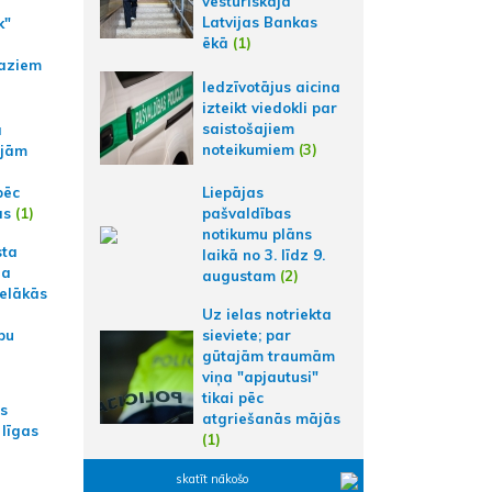
vēsturiskajā
Latvijas Bankas
k"
ēkā
(1)
aziem
Iedzīvotājus aicina
izteikt viedokli par
saistošajiem
a
noteikumiem
(3)
ajām
pēc
Liepājas
ās
(1)
pašvaldības
notikumu plāns
sta
laikā no 3. līdz 9.
na
augustam
(2)
ielākās
Uz ielas notriekta
bu
sieviete; par
gūtajām traumām
viņa "apjautusi"
tikai pēc
as
atgriešanās mājās
 līgas
(1)
skatīt nākošo