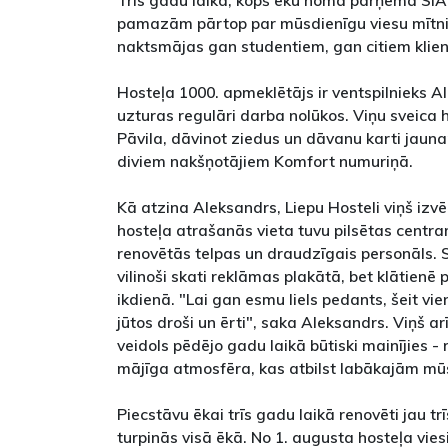
pamazām pārtop par mūsdienīgu viesu mītni
naktsmājas gan studentiem, gan citiem klien
Hosteļa 1000. apmeklētājs ir ventspilnieks A
uzturas regulāri darba nolūkos. Viņu sveica 
Pāvila, dāvinot ziedus un dāvanu karti ja
diviem nakšņotājiem Komfort numuriņā.
Kā atzina Aleksandrs, Liepu Hosteli viņš izvē
hosteļa atrašanās vieta tuvu pilsētas centra
renovētās telpas un draudzīgais personāls. 
vilinoši skati reklāmas plakātā, bet klātienē pā
ikdienā. "Lai gan esmu liels pedants, šeit vien
jūtos droši un ērti", saka Aleksandrs. Viņš ar
veidols pēdējo gadu laikā būtiski mainījies - 
mājīga atmosfēra, kas atbilst labākajām mū
Piecstāvu ēkai trīs gadu laikā renovēti jau tr
turpinās visā ēkā. No 1. augusta hosteļa vie