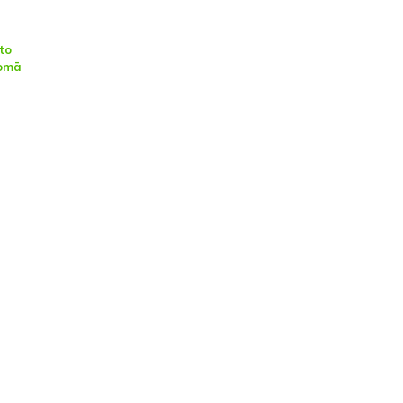
to
nomā