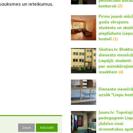
pētniecisko darb
tsauksmes un ieteikumus.
konkursā
(2)
Pirms jaunā māc
gada vērojams
studentu un skol
pieplūdums Liepu
hostelī
(1)
Skaties.lv: Blaktis
dienesta viesnīcā
Liepājā; studenti
par asinskārajie
insektiem
(4)
Dienesta viesnīc
uzsāk "Liepu host
Jauns.lv: Topošaj
pedagogiem Liep
jādzīvo visai
Ziņot
Atbildēt
dramatiskos apst