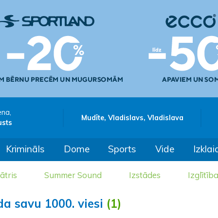
ena,
Mudīte, Vladislavs, Vladislava
usts
Krimināls
Dome
Sports
Vide
Izklai
ātris
Summer Sound
Izstādes
Izglītīb
da savu 1000. viesi
(1)