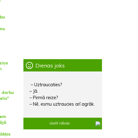
u
ību
ēnu
 ziņo
Dienas joks
m
– Uztraucaties?
– Jā.
ā darbu
– Pirmā reize?
elis"
– Nē, esmu uztraucies arī agrāk.
iem
ājā
skatīt nākošo
ākļos