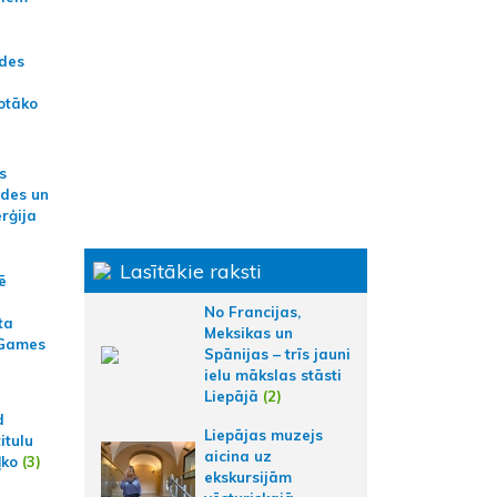
ādes
otāko
s
ides un
erģija
Lasītākie raksti
ē
No Francijas,
ta
Meksikas un
 Games
Spānijas – trīs jauni
ielu mākslas stāsti
Liepājā
(2)
d
Liepājas muzejs
itulu
aicina uz
ļko
(3)
ekskursijām