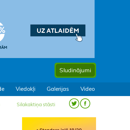
Sludinājumi
de
Viedokļi
Galerijas
Video
a
Silakaktiņa stāsti