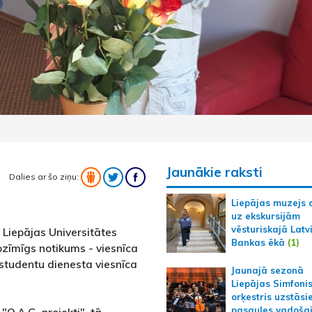
Jaunākie raksti
Dalies ar šo ziņu:
Liepājas muzejs 
uz ekskursijām
vēsturiskajā Latv
 Liepājas Universitātes
Bankas ēkā
(1)
ozīmīgs notikums - viesnīca
 studentu dienesta viesnīca
Jaunajā sezonā
Liepājas Simfoni
orķestris uzstāsi
pasaules vadoša
O.A.G. projekti", tā