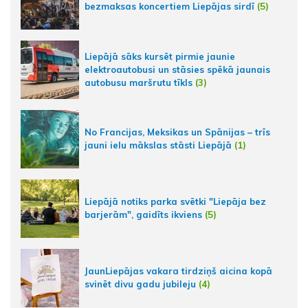
bezmaksas koncertiem Liepājas sirdī
(5)
Liepājā sāks kursēt pirmie jaunie
elektroautobusi un stāsies spēkā jaunais
autobusu maršrutu tīkls
(3)
No Francijas, Meksikas un Spānijas – trīs
jauni ielu mākslas stāsti Liepājā
(1)
Liepājā notiks parka svētki "Liepāja bez
barjerām", gaidīts ikviens
(5)
JaunLiepājas vakara tirdziņš aicina kopā
svinēt divu gadu jubileju
(4)