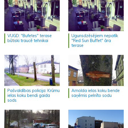
VUGD: "Bufetes" terase
Ugunsdzēsējiem nepatīk
būtiski traucē tehnikai
"Red Sun Buffet" āra
terase
Pašvaldības policija: Krūmu
Arnolda ielas koku bende
ielas koku bendi gaida
saņēmis pelnīto sodu
sods