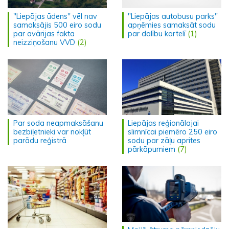
"Liepājas ūdens" vēl nav
"Liepājas autobusu parks"
samaksājis 500 eiro sodu
apņēmies samaksāt sodu
par avārijas fakta
par dalību kartelī
(1)
neizziņošanu VVD
(2)
Par soda neapmaksāšanu
Liepājas reģionālajai
bezbiļetnieki var nokļūt
slimnīcai piemēro 250 eiro
parādu reģistrā
sodu par zāļu aprites
pārkāpumiem
(7)