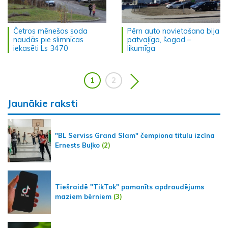
Četros mēnešos soda
Pērn auto novietošana bija
naudās pie slimnīcas
patvaļīga, šogad –
iekasēti Ls 3470
likumīga
1
2
Jaunākie raksti
"BL Serviss Grand Slam" čempiona titulu izcīna
Ernests Buļko
(2)
Tiešraidē "TikTok" pamanīts apdraudējums
maziem bērniem
(3)