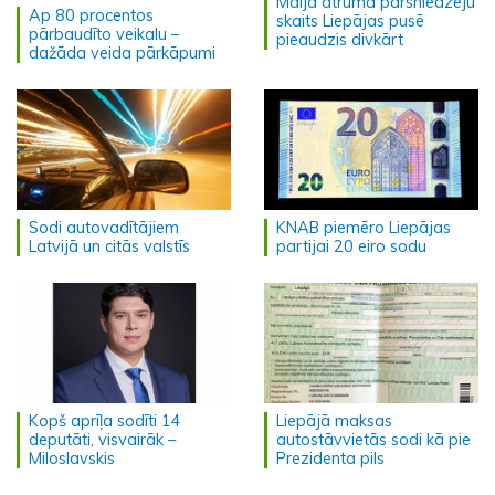
Maijā ātruma pārsniedzēju
Ap 80 procentos
skaits Liepājas pusē
pārbaudīto veikalu –
pieaudzis divkārt
dažāda veida pārkāpumi
Sodi autovadītājiem
KNAB piemēro Liepājas
Latvijā un citās valstīs
partijai 20 eiro sodu
Kopš aprīļa sodīti 14
Liepājā maksas
deputāti, visvairāk –
autostāvvietās sodi kā pie
Miloslavskis
Prezidenta pils