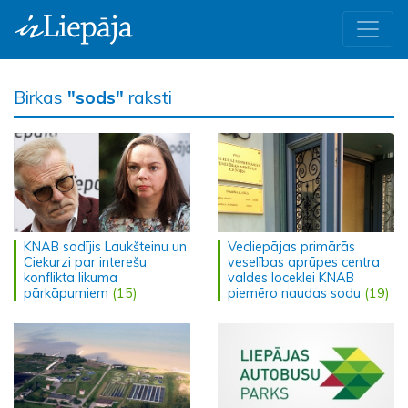
Birkas
"sods"
raksti
KNAB sodījis Laukšteinu un
Vecliepājas primārās
Ciekurzi par interešu
veselības aprūpes centra
konflikta likuma
valdes loceklei KNAB
pārkāpumiem
(15)
piemēro naudas sodu
(19)