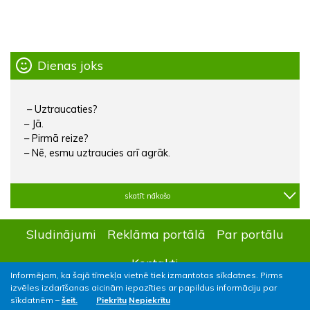
Dienas joks
– Uztraucaties?
– Jā.
– Pirmā reize?
– Nē, esmu uztraucies arī agrāk.
skatīt nākošo
Sludinājumi
Reklāma portālā
Par portālu
Kontakti
Informējam, ka šajā tīmekļa vietnē tiek izmantotas sīkdatnes. Pirms
izvēles izdarīšanas aicinām iepazīties ar papildus informāciju par
sīkdatnēm –
šeit.
Piekrītu
Nepiekrītu