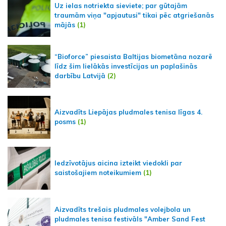
Uz ielas notriekta sieviete; par gūtajām
traumām viņa "apjautusi" tikai pēc atgriešanās
mājās
(1)
“Bioforce” piesaista Baltijas biometāna nozarē
līdz šim lielākās investīcijas un paplašinās
darbību Latvijā
(2)
Aizvadīts Liepājas pludmales tenisa līgas 4.
posms
(1)
Iedzīvotājus aicina izteikt viedokli par
saistošajiem noteikumiem
(1)
Aizvadīts trešais pludmales volejbola un
pludmales tenisa festivāls "Amber Sand Fest