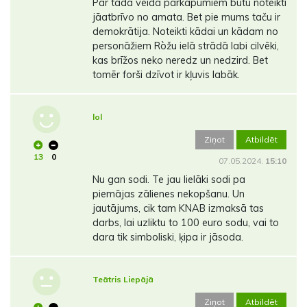
Par tāda veida pārkāpumiem būtu noteikti
jāatbrīvo no amata. Bet pie mums taču ir
demokrātija. Noteikti kādai un kādam no
personāžiem Ròžu ielā strādā labi cilvēki,
kas brīžos neko neredz un nedzird. Bet
tomēr forši dzīvot ir kļuvis labāk.
lol
Ziņot
Atbildēt
13
0
07.05.2024.
15:10
Nu gan sodi. Te jau lielāki sodi pa
piemājas zālienes nekopšanu. Un
jautājums, cik tam KNAB izmaksā tas
darbs, lai uzliktu to 100 euro sodu, vai to
dara tik simboliski, ķipa ir jāsoda.
Teātris Liepājā
Ziņot
Atbildēt