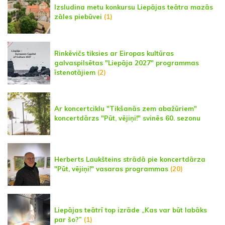
Izsludina metu konkursu Liepājas teātra mazās
zāles piebūvei
(1)
Rinkēvičs tiksies ar Eiropas kultūras
galvaspilsētas "Liepāja 2027" programmas
īstenotājiem
(2)
Ar koncertciklu "Tikšanās zem abažūriem"
koncertdārzs "Pūt, vējiņi!" svinēs 60. sezonu
Herberts Laukšteins strādā pie koncertdārza
"Pūt, vējiņi!" vasaras programmas
(20)
Liepājas teātrī top izrāde „Kas var būt labāks
par šo?”
(1)