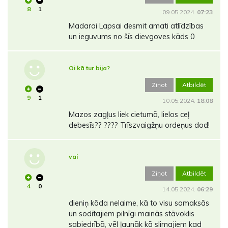
8
1
09.05.2024.
07:23
Madarai Lapsai desmit amati atlīdzības
un ieguvums no šīs dievgoves kāds 0
Oi kā tur bija?
Ziņot
Atbildēt
9
1
10.05.2024.
18:08
Mazos zagļus liek cietumā, lielos ceļ
debesīs?? ???? Trīszvaigžņu ordeņus dod!
vai
Ziņot
Atbildēt
4
0
14.05.2024.
06:29
dieniņ kāda nelaime, kā to visu samaksās
un sodītajiem pilnīgi mainās stāvoklis
sabiedrībā, vēl ļaunāk kā slimajiem kad