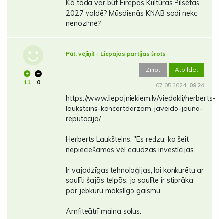
Kā tāda var būt Eiropas Kultūras Pilsētas
2027 valdē? Mūsdienās KNAB sodi neko
nenozīmē?
Pūt, vējiņi! - Liepājas partijas šrots
Ziņot
Atbildēt
11
0
07.05.2024.
09:24
https://www.liepajniekiem.lv/viedokli/herberts-
lauksteins-koncertdarzam-javeido-jauna-
reputacija/
Herberts Laukšteins: "Es redzu, ka šeit
nepieciešamas vēl daudzas investīcijas.
Ir vajadzīgas tehnoloģijas, lai konkurētu ar
saulīti šajās telpās, jo saulīte ir stiprāka
par jebkuru mākslīgo gaismu.
Amfiteātrī maina solus.