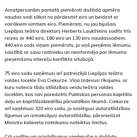
Amatpersonām pamatā piemēroti dažāda apmēra
naudas sodi sākot no pārdesmit eiro un beidzot ar
vairākiem simtiem eiro. Piemēram, nu jau bijušais
Liepājas teātra direktors Herberts Laukšteins sodīts trīs
reizes ar 440 eiro, 180 eiro un 130 eiro naudassodiem.
440 eiro sods viņam piemērots, jo viņš pieņēmis lēmumu
saistībā ar savu radinieku un neinformēja par lēmuma
pieņemšanu interešu konflikta situācijā.
75 eiro sodu saņēmusi arī patreizējā Liepājas teātra
valdes locekle Eva Ciekurze. Viņa izdevusi rīkojumu, ar
kuru noteica tādu atlīdzības veidu teātra valdes
loceklim, kas nav paredzēts Publiskas personas kapitāla
daļu un kapitālsabiedrību pārvaldības likumā. Ciekurze
arī saņēmusi 320 eiro sodu, jo noslēgusi autoratlīdzības
līgumus un izmaksājusi autoratlīdzību, pārsniedzot
Ministru kabineta noteikumu noteiktos limitus.
Citi sodītie vai aizrādījumus saņēmušie ir dažāda