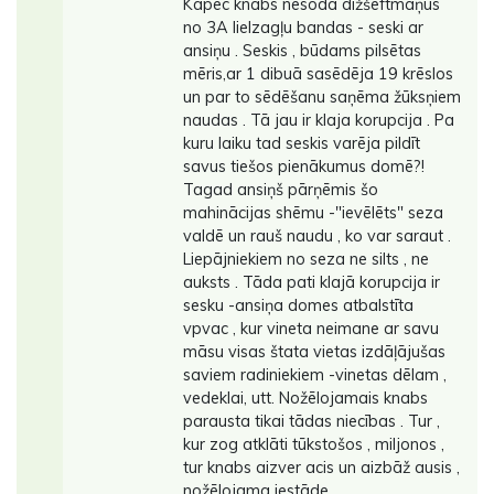
Kāpēc knabs nesoda dižšeftmaņus
no 3A lielzagļu bandas - seski ar
ansiņu . Seskis , būdams pilsētas
mēris,ar 1 dibuā sasēdēja 19 krēslos
un par to sēdēšanu saņēma žūksņiem
naudas . Tā jau ir klaja korupcija . Pa
kuru laiku tad seskis varēja pildīt
savus tiešos pienākumus domē?!
Tagad ansiņš pārņēmis šo
mahinācijas shēmu -"ievēlēts" seza
valdē un rauš naudu , ko var saraut .
Liepājniekiem no seza ne silts , ne
auksts . Tāda pati klajā korupcija ir
sesku -ansiņa domes atbalstīta
vpvac , kur vineta neimane ar savu
māsu visas štata vietas izdāļājušas
saviem radiniekiem -vinetas dēlam ,
vedeklai, utt. Nožēlojamais knabs
parausta tikai tādas niecības . Tur ,
kur zog atklāti tūkstošos , miljonos ,
tur knabs aizver acis un aizbāž ausis ,
nožēlojama iestāde .