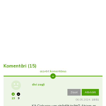
Komentāri (15)
aizvērt komentārus
divi zagļi
Ziņot
Atbildēt
23
9
06.05.2024.
18:51
Kā Ciekurze var strādāt teātrī? Abiem ar