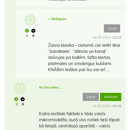
> Rebīgais
Ziņot
5
0
06.05.2024.
22:13
Žanra klasika - cietumā var ietikt tikai
‘’bandinieki’’, ‘’dāmas un karaļi’’
dzīvojas pa ballēm, tafta kleitas,
platmales un smokingus kuldami.
KNĀBim knābis par īsu vai arī ….
Ko lai saka ....
Ziņot
Atbildēt
8
0
07.05.2024.
00:02
Katra iestāde faktiski ir tāds valsts
mikromodelītis, kurā viss notiek tieši tāpat,
kā lielajā, centrālajā aparātā - valsts