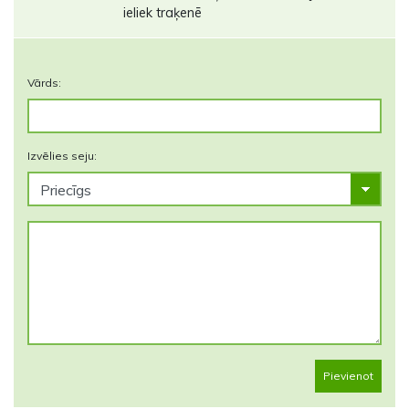
ieliek traķenē
Vārds:
Izvēlies seju:
Pievienot