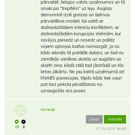
pārvaldē, lielajos valsts uzņēmumos un tā
smuki pa ''trepītēm'' uz leju. Augšas
demonstrē izcili greizas un šķērsas
pārvaldības modeli, tai saitā ar
dažnedažādiem interešu konfliktiem, ar
dažnedažādām korupcijas shēmām, kur
savējos piesedz un nosedz un palīdz
viņiem splviņas baltas nomazgāt, ja nu
kāds iebridis tā patālāk dubļos, un tad nu
zemākās vienības skatās uz augšām un
skaifri zina, kādā stilā tad jāstrādā un tās
lietas jākārto. Ne jau katrā uzņēmumā arī
KNABS paviesojas, tāpēc kāds tiek cauri
pat bez pirksta pkratīšanas no
uzraugošās acs puses.
Uzraugi
Ziņot
Atbildēt
25
2
07.05.2024.
06:40