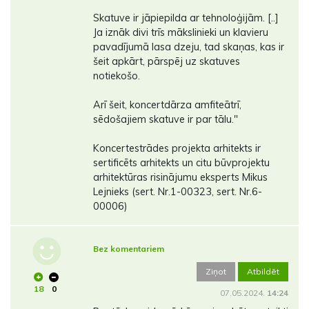
Skatuve ir jāpiepilda ar tehnoloģijām. [..]
Ja iznāk divi trīs mākslinieki un klavieru
pavadījumā lasa dzeju, tad skaņas, kas ir
šeit apkārt, pārspēj uz skatuves
notiekošo.
Arī šeit, koncertdārza amfiteātrī,
sēdošajiem skatuve ir par tālu."
Koncertestrādes projekta arhitekts ir
sertificēts arhitekts un citu būvprojektu
arhitektūras risinājumu eksperts Mikus
Lejnieks (sert. Nr.1-00323, sert. Nr.6-
00006)
Bez komentariem
Ziņot
Atbildēt
18
0
07.05.2024.
14:24