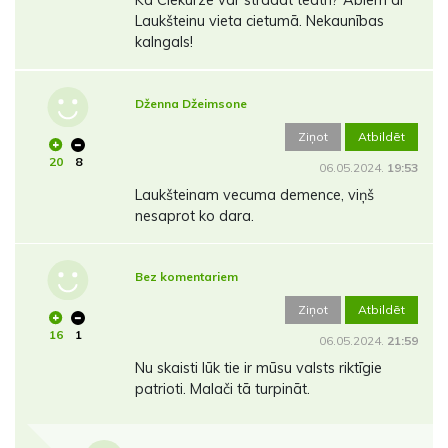
Laukšteinu vieta cietumā. Nekaunības
kalngals!
Dženna Džeimsone
Ziņot
Atbildēt
20
8
06.05.2024.
19:53
Laukšteinam vecuma demence, viņš
nesaprot ko dara.
Bez komentariem
Ziņot
Atbildēt
16
1
06.05.2024.
21:59
Nu skaisti lūk tie ir mūsu valsts riktīgie
patrioti. Malači tā turpināt.