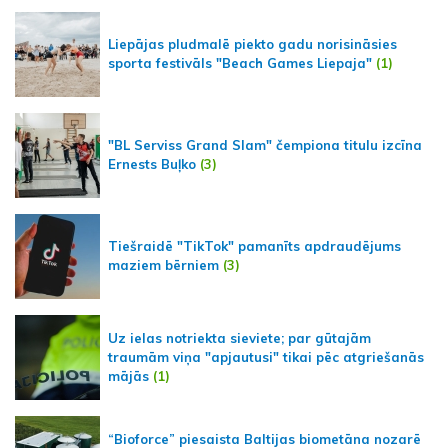
Liepājas pludmalē piekto gadu norisināsies
sporta festivāls "Beach Games Liepaja"
(1)
"BL Serviss Grand Slam" čempiona titulu izcīna
Ernests Buļko
(3)
Tiešraidē "TikTok" pamanīts apdraudējums
maziem bērniem
(3)
Uz ielas notriekta sieviete; par gūtajām
traumām viņa "apjautusi" tikai pēc atgriešanās
mājās
(1)
“Bioforce” piesaista Baltijas biometāna nozarē