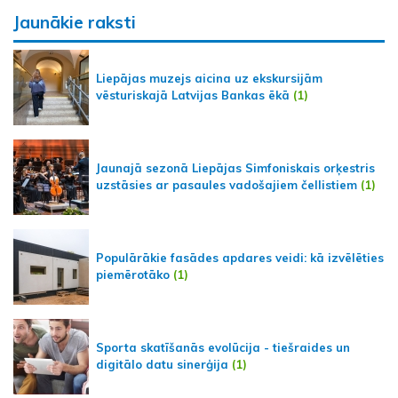
Jaunākie raksti
Liepājas muzejs aicina uz ekskursijām
vēsturiskajā Latvijas Bankas ēkā
(1)
Jaunajā sezonā Liepājas Simfoniskais orķestris
uzstāsies ar pasaules vadošajiem čellistiem
(1)
Populārākie fasādes apdares veidi: kā izvēlēties
piemērotāko
(1)
Sporta skatīšanās evolūcija - tiešraides un
digitālo datu sinerģija
(1)