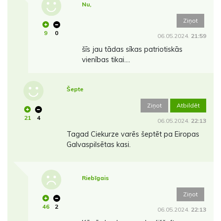
Nu,
Ziņot
9
0
06.05.2024.
21:59
šīs jau tādas sīkas patriotiskās
vienības tikai....
Šepte
Ziņot
Atbildēt
21
4
06.05.2024.
22:13
Tagad Ciekurze varēs šeptēt pa Eiropas
Galvaspilsētas kasi.
Riebīgais
Ziņot
46
2
06.05.2024.
22:13