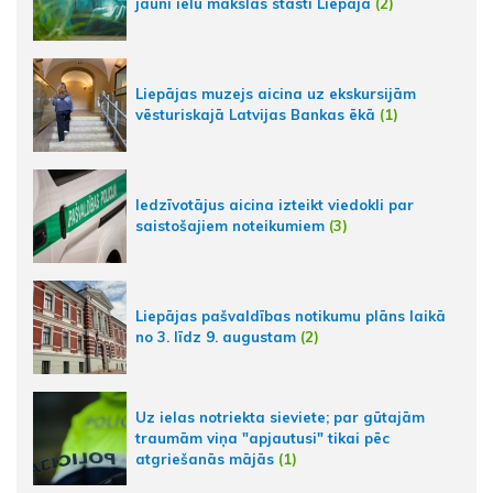
jauni ielu mākslas stāsti Liepājā
(2)
Liepājas muzejs aicina uz ekskursijām
vēsturiskajā Latvijas Bankas ēkā
(1)
Iedzīvotājus aicina izteikt viedokli par
saistošajiem noteikumiem
(3)
Liepājas pašvaldības notikumu plāns laikā
no 3. līdz 9. augustam
(2)
Uz ielas notriekta sieviete; par gūtajām
traumām viņa "apjautusi" tikai pēc
atgriešanās mājās
(1)