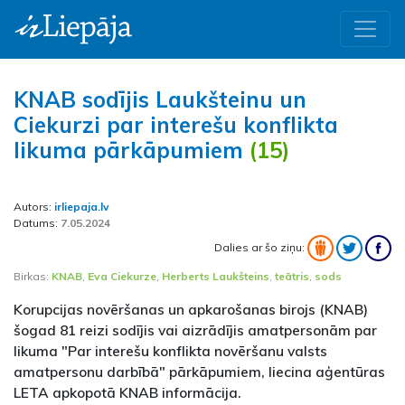
KNAB sodījis Laukšteinu un
Ciekurzi par interešu konflikta
likuma pārkāpumiem
(15)
Autors:
irliepaja.lv
Datums:
7.05.2024
Dalies ar šo ziņu:
Birkas:
KNAB
,
Eva Ciekurze
,
Herberts Laukšteins
,
teātris
,
sods
Korupcijas novēršanas un apkarošanas birojs (KNAB)
šogad 81 reizi sodījis vai aizrādījis amatpersonām par
likuma "Par interešu konflikta novēršanu valsts
amatpersonu darbībā" pārkāpumiem, liecina aģentūras
LETA apkopotā KNAB informācija.