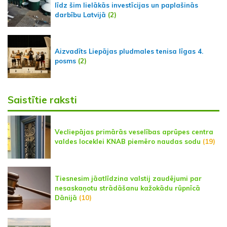
līdz šim lielākās investīcijas un paplašinās
darbību Latvijā
(2)
Aizvadīts Liepājas pludmales tenisa līgas 4.
posms
(2)
Saistītie raksti
Vecliepājas primārās veselības aprūpes centra
valdes loceklei KNAB piemēro naudas sodu
(19)
Tiesnesim jāatlīdzina valstij zaudējumi par
nesaskaņotu strādāšanu kažokādu rūpnīcā
Dānijā
(10)