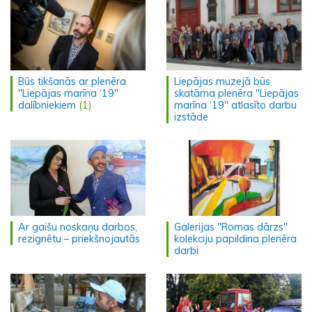
Būs tikšanās ar plenēra
Liepājas muzejā būs
"Liepājas marīna ‘19"
skatāma plenēra "Liepājas
dalībniekiem
(1)
marīna ‘19" atlasīto darbu
izstāde
Ar gaišu noskaņu darbos,
Galerijas "Romas dārzs"
rezignētu – priekšnojautās
kolekciju papildina plenēra
darbi