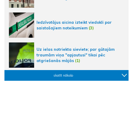
Iedzīvotājus aicina izteikt viedokli par
saistošajiem noteikumiem
(3)
Uz ielas notriekta sieviete; par gūtajām
traumām viņa "apjautusi" tikai pēc
atgriešanās mājās
(1)
skatīt nākošo