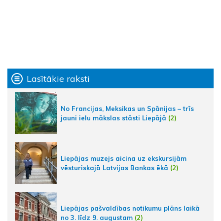
Lasītākie raksti
No Francijas, Meksikas un Spānijas – trīs
jauni ielu mākslas stāsti Liepājā
(2)
Liepājas muzejs aicina uz ekskursijām
vēsturiskajā Latvijas Bankas ēkā
(2)
Liepājas pašvaldības notikumu plāns laikā
no 3. līdz 9. augustam
(2)