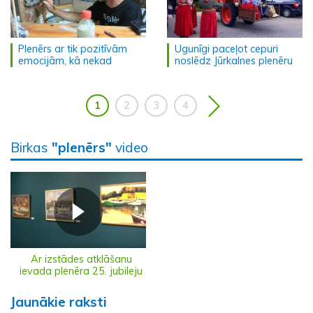
Plenērs ar tik pozitīvām
Ugunīgi paceļot cepuri
emocijām, kā nekad
noslēdz Jūrkalnes plenēru
1
2
3
4
Birkas
"plenērs"
video
Ar izstādes atklāšanu
ievada plenēra 25. jubileju
Jaunākie raksti