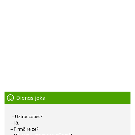
Dienas joks
– Uztraucaties?
– Jā.
– Pirmā reize?