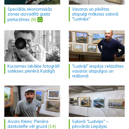
Speciālās ekonomiskās
Vasaras un pilsētas
zonas aizvadītā gada
atspulgi mākslas salonā
"Ludviķis"
pieturzīmes
(9)
Kurzemes labākie fotogrāfi
"Ludviķī" iespēja veldzēties
satiksies plenērā Kuldīgā
vasaras atspulgos un
reālismā
Aivars Kleins: Plenēra
Salonā "Ludviķis" –
dzirkstelīte vēl gruzd
(14)
pēcvārds Liepājas