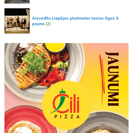
Aizvadīts Liepājas pludmales tenisa līgas 4.
posms
(2)