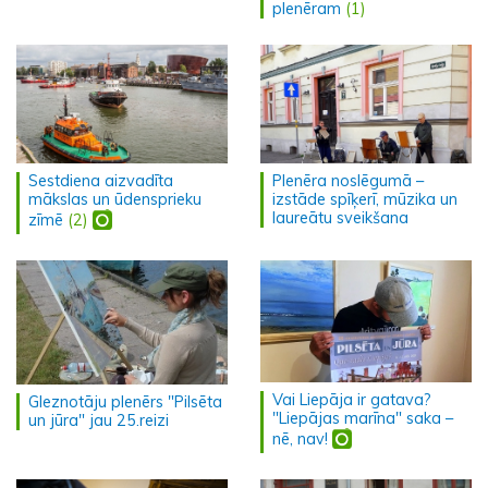
plenēram
(1)
Sestdiena aizvadīta
Plenēra noslēgumā –
mākslas un ūdensprieku
izstāde spīķerī, mūzika un
laureātu sveikšana
zīmē
(2)
Vai Liepāja ir gatava?
Gleznotāju plenērs "Pilsēta
"Liepājas marīna" saka –
un jūra" jau 25.reizi
nē, nav!