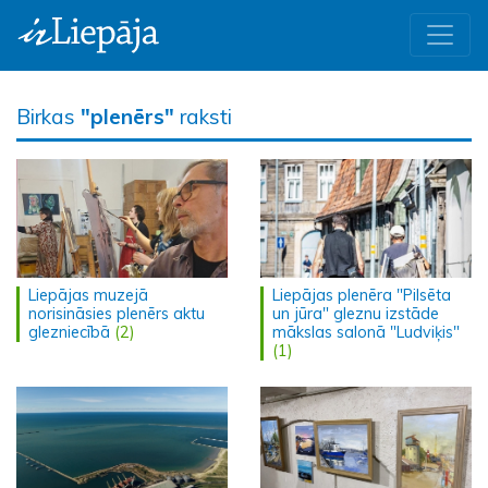
Birkas
"plenērs"
raksti
Liepājas muzejā
Liepājas plenēra "Pilsēta
norisināsies plenērs aktu
un jūra" gleznu izstāde
glezniecībā
(2)
mākslas salonā "Ludviķis"
(1)