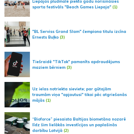
Liepājas pludmalē piekto gadu norisināsies
sporta festivāls "Beach Games Liepaja"
(1)
"BL Serviss Grand Slam" čempiona titulu izcīna
Ernests Buļko
(3)
Tiešraidē "TikTok" pamanīts apdraudējums
maziem bērniem
(3)
Uz ielas notriekta sieviete; par gūtajām
traumām viņa "apjautusi" tikai pēc atgriešanās
mājās
(1)
“Bioforce” piesaista Baltijas biometāna nozarē
līdz šim lielākās investīcijas un paplašinās
darbību Latvijā
(2)