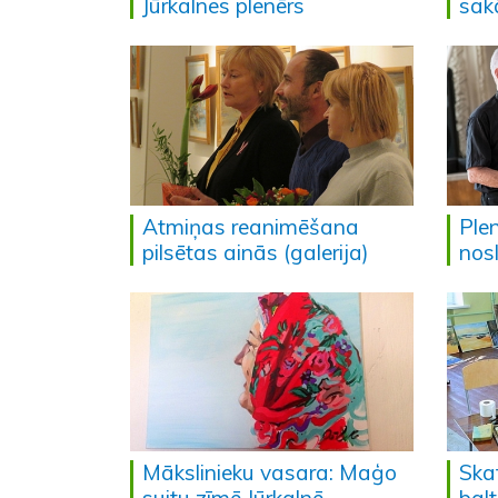
Jūrkalnes plenērs
sak
Atmiņas reanimēšana
Plen
pilsētas ainās (galerija)
nos
Mākslinieku vasara: Maģo
Skat