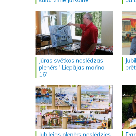
suitu zīmē Jūrkalnē
bal
Jūras svētkos noslēdzas
Jubi
plenērs "Liepājas marīna
brēt
16"
Jubilejas plenērs noslēdzies,
Dar