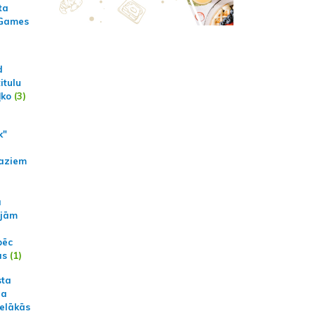
ta
 Games
d
itulu
ļko
(3)
k"
aziem
a
ajām
pēc
ās
(1)
sta
na
ielākās