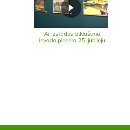
Ar izstādes atklāšanu
ievada plenēra 25. jubileju