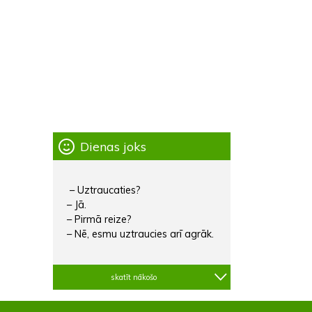
Dienas joks
– Uztraucaties?
– Jā.
– Pirmā reize?
– Nē, esmu uztraucies arī agrāk.
skatīt nākošo