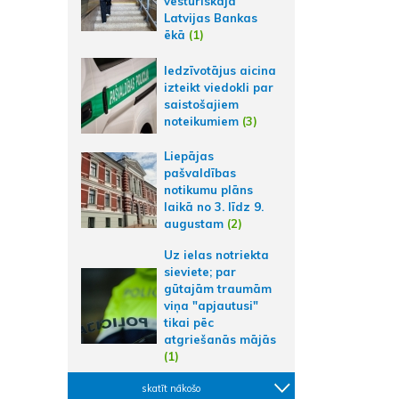
vēsturiskajā
Latvijas Bankas
ēkā
(1)
Iedzīvotājus aicina
izteikt viedokli par
saistošajiem
noteikumiem
(3)
Liepājas
pašvaldības
notikumu plāns
laikā no 3. līdz 9.
augustam
(2)
Uz ielas notriekta
sieviete; par
gūtajām traumām
viņa "apjautusi"
tikai pēc
atgriešanās mājās
(1)
skatīt nākošo