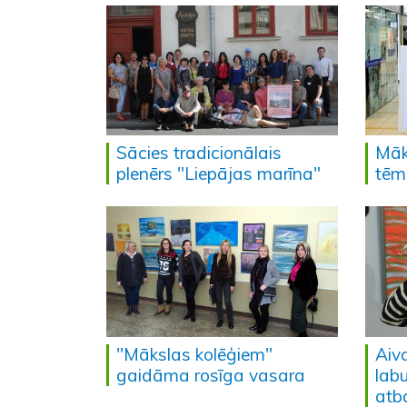
Sācies tradicionālais
Māk
plenērs "Liepājas marīna"
tēm
"Mākslas kolēģiem"
Aiva
gaidāma rosīga vasara
lab
atb