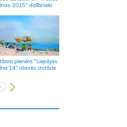
īnas 2015" dalībnieki
tāma plenēra "Liepājas
īna'14" izlases izstāde
4