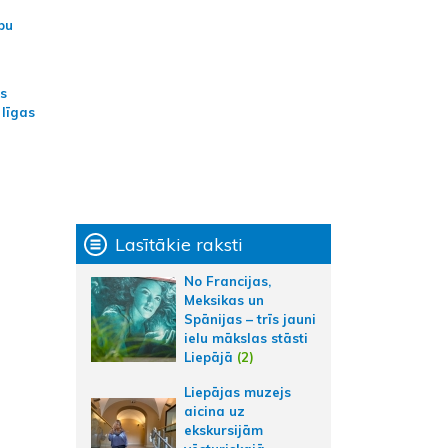
bu
as
 līgas
Lasītākie raksti
No Francijas,
Meksikas un
Spānijas – trīs jauni
ielu mākslas stāsti
Liepājā
(2)
Liepājas muzejs
aicina uz
ekskursijām