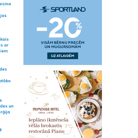
aicina
ijas
skais
es ar
jiem
ādes
otāko
s
ides un
erģija
ē