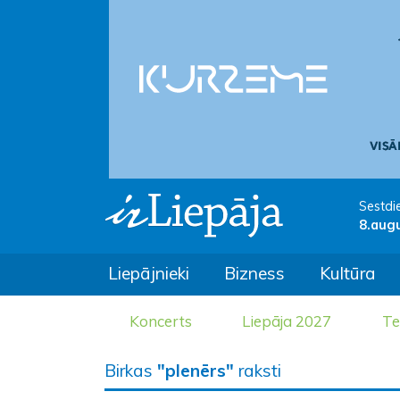
Sestdi
8.aug
Liepājnieki
Bizness
Kultūra
Koncerts
Liepāja 2027
Te
Birkas
"plenērs"
raksti