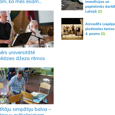
ām, ka mēs esam...
investīcijas un
paplašinās darbī
Latvijā
(2)
Aizvadīts Liepāj
pludmales tenisa
4. posms
(2)
ērs universitātē
lēdzies džeza ritmos
ītāju simpātiju balva –