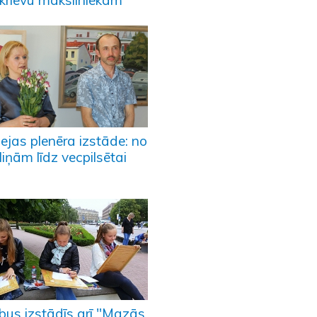
tkrievu māksliniekam
lejas plenēra izstāde: no
liņām līdz vecpilsētai
bus izstādīs arī "Mazās