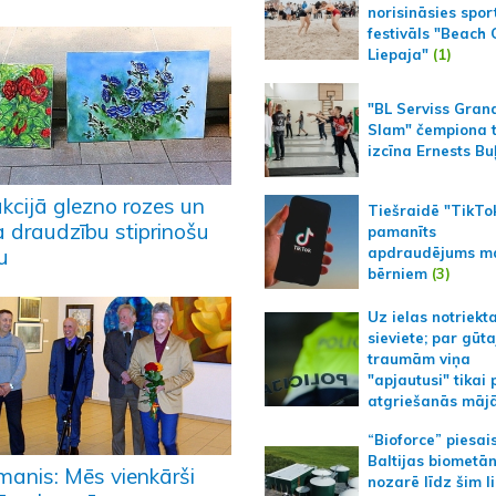
norisināsies spor
festivāls "Beach
Liepaja"
(1)
"BL Serviss Gran
Slam" čempiona t
izcīna Ernests Bu
akcijā glezno rozes un
Tiešraidē "TikTo
a draudzību stiprinošu
pamanīts
apdraudējums m
u
bērniem
(3)
Uz ielas notriekt
sieviete; par gūt
traumām viņa
"apjautusi" tikai 
atgriešanās māj
“Bioforce” piesai
Baltijas biometā
manis: Mēs vienkārši
nozarē līdz šim l