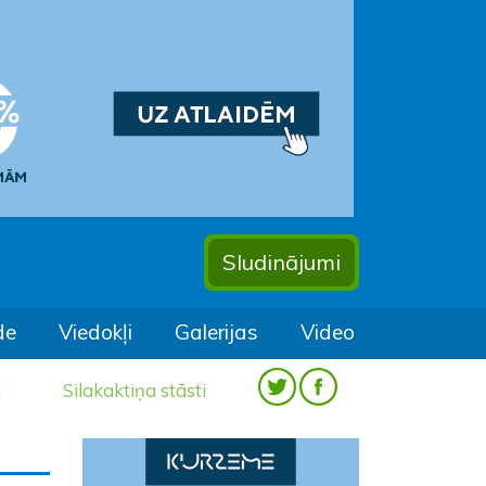
Sludinājumi
de
Viedokļi
Galerijas
Video
a
Silakaktiņa stāsti