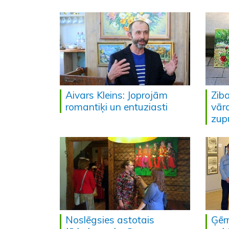
Aivars Kleins: Joprojām
Zib
romantiķi un entuziasti
vār
zup
Noslēgsies astotais
Ģēr