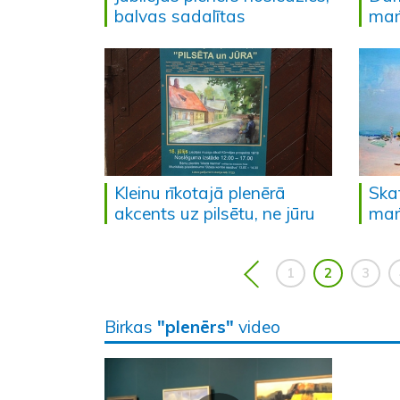
balvas sadalītas
mar
Kleinu rīkotajā plenērā
Ska
akcents uz pilsētu, ne jūru
mar
1
2
3
Birkas
"plenērs"
video