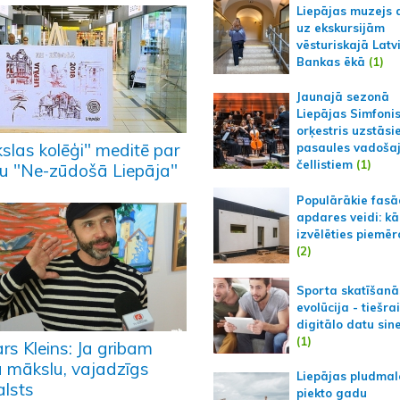
Liepājas muzejs 
uz ekskursijām
vēsturiskajā Latv
Bankas ēkā
(1)
Jaunajā sezonā
Liepājas Simfoni
orķestris uzstāsi
slas kolēģi" meditē par
pasaules vadoša
čellistiem
(1)
u "Ne-zūdošā Liepāja"
Populārākie fas
apdares veidi: kā
izvēlēties piemēr
(2)
Sporta skatīšanā
evolūcija - tiešra
digitālo datu sin
(1)
rs Kleins: Ja gribam
u mākslu, vajadzīgs
Liepājas pludmal
alsts
piekto gadu