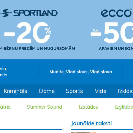
ena,
Mudīte, Vladislavs, Vladislava
usts
Krimināls
Dome
Sports
Vide
Izklai
ātris
Summer Sound
Izstādes
Izglītīb
Jaunākie raksti