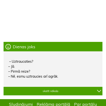
Dienas joks
– Uztraucaties?
– Jā.
– Pirmā reize?
– Nē, esmu uztraucies arī agrāk.
skatīt nākošo
Sludinājumi
Reklāma portālā
Par portālu