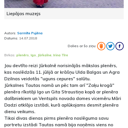
Liepājas muzejs
Autors:
Sarmīte Pujēna
Datums:
14.07.2018
Dalies ar šo ziņu:
Birkas:
plenērs
,
Igo
,
Jūrkalne
,
Irina Tīre
Jau devtīto reizi Jūrkalnē norisinājās mākslas plenērs,
kas noslēdzās 11. jūlijā ar krāšņu Ulda Balgas un Agra
Dzilnas veidotās "uguns cepures" salūtu.
Jūrkalnes Tautas namā un pēc tam arī "Zaķu krogā"
plenēra rīkotāji Igo un Gita Straustiņa kopā ar plenēra
dalībniekiem un Ventspils novada domes vicemēru Māri
Dadzi atklāja izstādi, kurā aplūkojams desmit plenēra
dienu veikums.
Tikai divas dienas pirms plenēra noslēguma savu
portretu izstādi Tautas namā bija noņēmis viens no