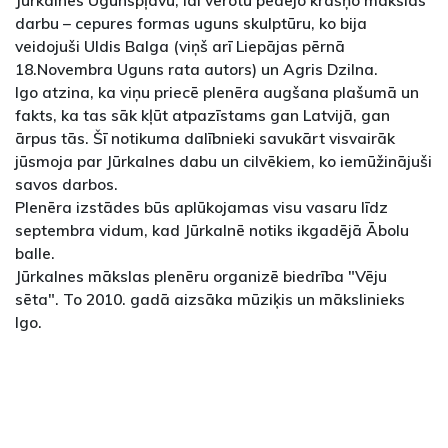
Jūrkalnes Ugunspļavu, lai vērotu pēdējo krāšņo mākslas
darbu – cepures formas uguns skulptūru, ko bija
veidojuši Uldis Balga (viņš arī Liepājas pērnā
18.Novembra Uguns rata autors) un Agris Dzilna.
Igo atzina, ka viņu priecē plenēra augšana plašumā un
fakts, ka tas sāk kļūt atpazīstams gan Latvijā, gan
ārpus tās. Šī notikuma dalībnieki savukārt visvairāk
jūsmoja par Jūrkalnes dabu un cilvēkiem, ko iemūžinājuši
savos darbos.
Plenēra izstādes būs aplūkojamas visu vasaru līdz
septembra vidum, kad Jūrkalnē notiks ikgadējā Ābolu
balle.
Jūrkalnes mākslas plenēru organizē biedrība "Vēju
sēta". To 2010. gadā aizsāka mūziķis un mākslinieks
Igo.