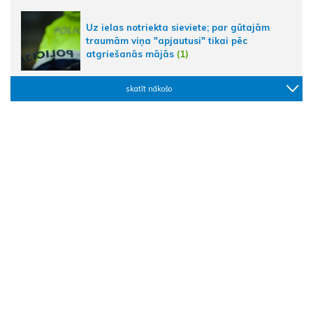
Uz ielas notriekta sieviete; par gūtajām
traumām viņa "apjautusi" tikai pēc
atgriešanās mājās
(1)
skatīt nākošo