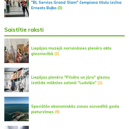
"BL Serviss Grand Slam" čempiona titulu izcīna
Ernests Buļko
(3)
Saistītie raksti
Liepājas muzejā norisināsies plenērs aktu
glezniecībā
(2)
Liepājas plenēra "Pilsēta un jūra" gleznu
izstāde mākslas salonā "Ludviķis"
(1)
Speciālās ekonomiskās zonas aizvadītā gada
pieturzīmes
(9)