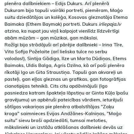
plenēra dalībniekiem – Edijs Dukurs. Arī plenērā
Dukuram bija tapuši vairāki portreti, piemēram, Maģo
suitu dziedātājas un kolēģa, Kosovas gleznotāja Etema
Baimaka (Ethem Baymak) portreti. Dukurs
irliepaja.lv
atzina, ka nupat jau viņš kalpojot vienlīdz līdzvērtīgi
abām mūzām – gan mūzikai, gan mākslai.
Ražīgi bija strādājuši arī pārējie dalībnieki – Irina Tīre,
Vita Sofija Poželaite (arī lieliska tulce no serbu
valodas!), Sintija Gādiga, Ilze un Marta Dūdiņas, Etems
Baimaks, Uldis Balga, Agris Dzilna, kā arī paši plenēra
rīkotāji Igo un Gita Straustiņa. Tapuši gan akvareļi un
pasteļi, gan eļļas gleznas un grafikas, gan fotogrāfijas
cianotipijas tehnikā. Cits citu apdāvinājuši (Igo
pasniedza katram špakteļa lāpstiņu ar Ginta Kūļa īpašu
gravējumu) un apbēruši pateicības vārdiem, ieturējuši
sātīgas vakariņas pie plenēra atbalstītājas "Zaķu
kroga" saimnieces Evijas Andžānes-Kalniņas, "Maģo
suitu" sievu braši apdziedāti, tumsai metoties,
mākslinieki un izstāžu atklāšanas dalībnieki devās uz