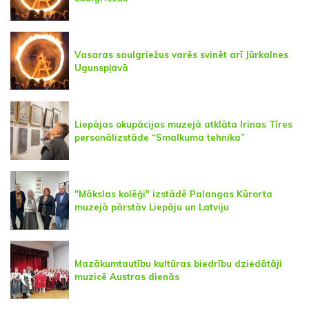
Vasaras saulgriežus varēs svinēt arī Jūrkalnes
Ugunspļavā
Liepājas okupācijas muzejā atklāta Irinas Tīres
personālizstāde “Smalkuma tehnika”
"Mākslas kolēģi" izstādē Palangas Kūrorta
muzejā pārstāv Liepāju un Latviju
Mazākumtautību kultūras biedrību dziedātāji
muzicē Austras dienās