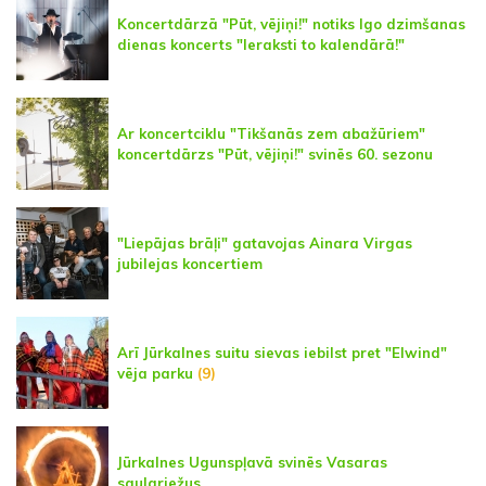
Koncertdārzā "Pūt, vējiņi!" notiks Igo dzimšanas
dienas koncerts "Ieraksti to kalendārā!"
Ar koncertciklu "Tikšanās zem abažūriem"
koncertdārzs "Pūt, vējiņi!" svinēs 60. sezonu
"Liepājas brāļi" gatavojas Ainara Virgas
jubilejas koncertiem
Arī Jūrkalnes suitu sievas iebilst pret "Elwind"
vēja parku
(9)
Jūrkalnes Ugunspļavā svinēs Vasaras
saulgriežus