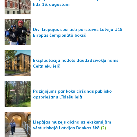
līdz 16. augustam
Divi Liepājas sportisti pārstāvēs Latviju U19
Eiropas čempionātā boksā
Ekspluatācijā nodots daudzdzīvokļu nams
Celtnieku ielā
Paziņojums par koku ciršanas publisko
apspriešanu Lībiešu ielā
Liepājas muzejs aicina uz ekskursijām
vēsturiskajā Latvijas Bankas ēkā
(2)