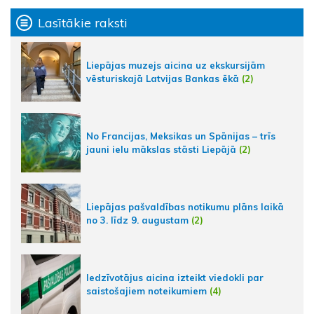
Lasītākie raksti
Liepājas muzejs aicina uz ekskursijām
vēsturiskajā Latvijas Bankas ēkā
(2)
No Francijas, Meksikas un Spānijas – trīs
jauni ielu mākslas stāsti Liepājā
(2)
Liepājas pašvaldības notikumu plāns laikā
no 3. līdz 9. augustam
(2)
Iedzīvotājus aicina izteikt viedokli par
saistošajiem noteikumiem
(4)