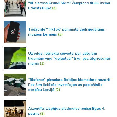
"BL Serviss Grand Slam" čempiona titulu izcīna
Ernests Buļko
(3)
Tiešraidē "TikTok" pamanīts apdraudējums
maziem bērniem
(3)
Uz ielas notriekta sieviete; par gūtajām
traumām viņa "apjautusi" tikai pēc atgriešanās
mājās
(1)
“Bioforce” piesaista Baltijas biometāna nozarē
līdz šim lielākās investīcijas un paplašinās
darbību Latvijā
(2)
Aizvadīts Liepājas pludmales tenisa līgas 4.
posms
(2)