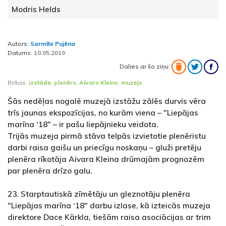
Modris Helds
Autors:
Sarmīte Pujēna
Datums:
10.05.2019
Dalies ar šo ziņu:
Birkas:
izstāde
,
plenērs
,
Aivars Kleins
,
muzejs
Šās nedēļas nogalē muzejā izstāžu zālēs durvis vēra
trīs jaunas ekspozīcijas, no kurām viena – "Liepājas
marīna ‘18" – ir pašu liepājnieku veidota.
Trijās muzeja pirmā stāva telpās izvietotie plenēristu
darbi raisa gaišu un priecīgu noskaņu – gluži pretēju
plenēra rīkotāja Aivara Kleina drūmajām prognozēm
par plenēra drīzo galu.
23. Starptautiskā zīmētāju un gleznotāju plenēra
"Liepājas marīna ‘18" darbu izlase, kā izteicās muzeja
direktore Dace Kārkla, tiešām raisa asociācijas ar trim