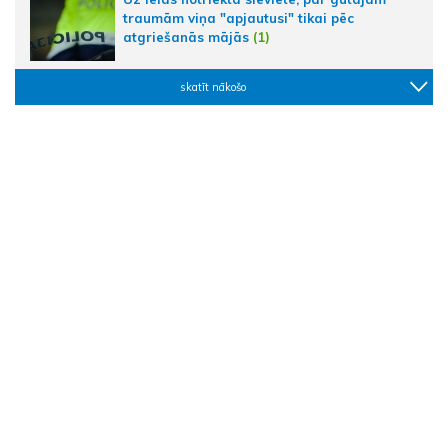
traumām viņa "apjautusi" tikai pēc
atgriešanās mājās
(1)
skatīt nākošo