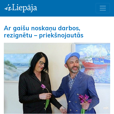
Ar gaišu noskaņu darbos,
rezignētu – priekšnojautās