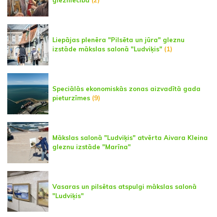
glezniecībā
(2)
Liepājas plenēra "Pilsēta un jūra" gleznu
izstāde mākslas salonā "Ludviķis"
(1)
Speciālās ekonomiskās zonas aizvadītā gada
pieturzīmes
(9)
Mākslas salonā "Ludviķis" atvērta Aivara Kleina
gleznu izstāde "Marīna"
Vasaras un pilsētas atspulgi mākslas salonā
"Ludviķis"