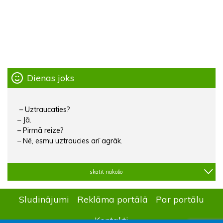
Dienas joks
– Uztraucaties?
– Jā.
– Pirmā reize?
– Nē, esmu uztraucies arī agrāk.
skatīt nākošo
Sludinājumi
Reklāma portālā
Par portālu
Kontakti