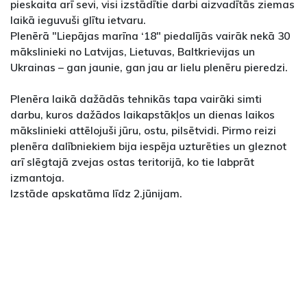
pieskaita arī sevi, visi izstādītie darbi aizvadītās ziemas
laikā ieguvuši glītu ietvaru.
Plenērā "Liepājas marīna ‘18" piedalījās vairāk nekā 30
mākslinieki no Latvijas, Lietuvas, Baltkrievijas un
Ukrainas – gan jaunie, gan jau ar lielu plenēru pieredzi.
Plenēra laikā dažādās tehnikās tapa vairāki simti
darbu, kuros dažādos laikapstākļos un dienas laikos
mākslinieki attēlojuši jūru, ostu, pilsētvidi. Pirmo reizi
plenēra dalībniekiem bija iespēja uzturēties un gleznot
arī slēgtajā zvejas ostas teritorijā, ko tie labprāt
izmantoja.
Izstāde apskatāma līdz 2.jūnijam.