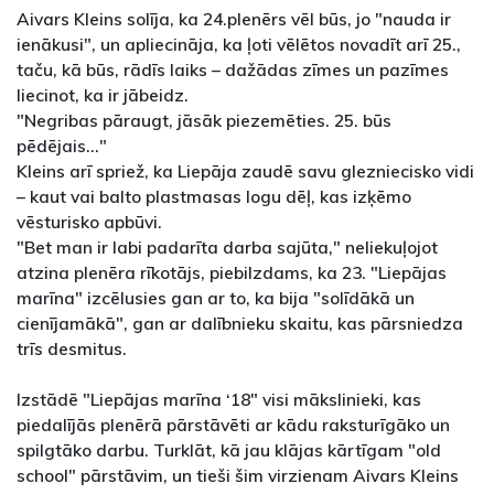
Aivars Kleins solīja, ka 24.plenērs vēl būs, jo "nauda ir
ienākusi", un apliecināja, ka ļoti vēlētos novadīt arī 25.,
taču, kā būs, rādīs laiks – dažādas zīmes un pazīmes
liecinot, ka ir jābeidz.
"Negribas pāraugt, jāsāk piezemēties. 25. būs
pēdējais..."
Kleins arī spriež, ka Liepāja zaudē savu glezniecisko vidi
– kaut vai balto plastmasas logu dēļ, kas izķēmo
vēsturisko apbūvi.
"Bet man ir labi padarīta darba sajūta," neliekuļojot
atzina plenēra rīkotājs, piebilzdams, ka 23. "Liepājas
marīna" izcēlusies gan ar to, ka bija "solīdākā un
cienījamākā", gan ar dalībnieku skaitu, kas pārsniedza
trīs desmitus.
Izstādē "Liepājas marīna ‘18" visi mākslinieki, kas
piedalījās plenērā pārstāvēti ar kādu raksturīgāko un
spilgtāko darbu. Turklāt, kā jau klājas kārtīgam "old
school" pārstāvim, un tieši šim virzienam Aivars Kleins