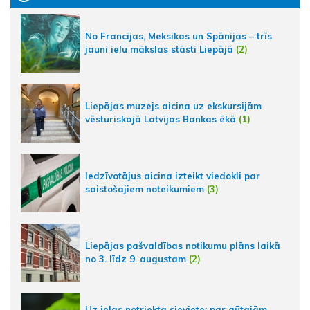
No Francijas, Meksikas un Spānijas – trīs
jauni ielu mākslas stāsti Liepājā
(2)
Liepājas muzejs aicina uz ekskursijām
vēsturiskajā Latvijas Bankas ēkā
(1)
Iedzīvotājus aicina izteikt viedokli par
saistošajiem noteikumiem
(3)
Liepājas pašvaldības notikumu plāns laikā
no 3. līdz 9. augustam
(2)
Uz ielas notriekta sieviete; par gūtajām