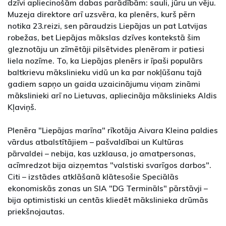
dzīvi apliecinošām dabas parādībām: sauli, jūru un vēju.
Muzeja direktore arī uzsvēra, ka plenērs, kurš pērn
notika 23.reizi, sen pāraudzis Liepājas un pat Latvijas
robežas, bet Liepājas mākslas dzīves kontekstā šim
gleznotāju un zīmētāji pilsētvides plenēram ir patiesi
liela nozīme. To, ka Liepājas plenērs ir īpaši populārs
baltkrievu mākslinieku vidū un ka par nokļūšanu tajā
gadiem sapņo un gaida uzaicinājumu viņam zināmi
mākslinieki arī no Lietuvas, apliecināja mākslinieks Aldis
Kļaviņš.
Plenēra "Liepājas marīna" rīkotāja Aivara Kleina paldies
vārdus atbalstītājiem – pašvaldībai un Kultūras
pārvaldei – nebija, kas uzklausa, jo amatpersonas,
acīmredzot bija aizņemtas "valstiski svarīgos darbos".
Citi – izstādes atklāšanā klātesošie Speciālās
ekonomiskās zonas un SIA "DG Termināls" pārstāvji –
bija optimistiski un centās kliedēt mākslinieka drūmās
priekšnojautas.