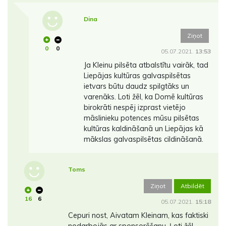
Dina
Ziņot
0
0
05.07.2021.
13:53
Ja Kleinu pilsēta atbalstītu vairāk, tad
Liepājas kultūras galvaspilsētas
ietvars būtu daudz spilgtāks un
varenāks. Loti žēl, ka Domē kultūras
birokrāti nespēj izprast vietējo
māslinieku potences mūsu pilsētas
kultūras kaldināšanā un Liepājas kā
mākslas galvaspilsētas cildināšanā.
Toms
Ziņot
Atbildēt
16
6
05.07.2021.
15:18
Cepuri nost, Aivatam Kleinam, kas faktiski
nodarbojās ar sponsorēšanu. Ļoti žēl,