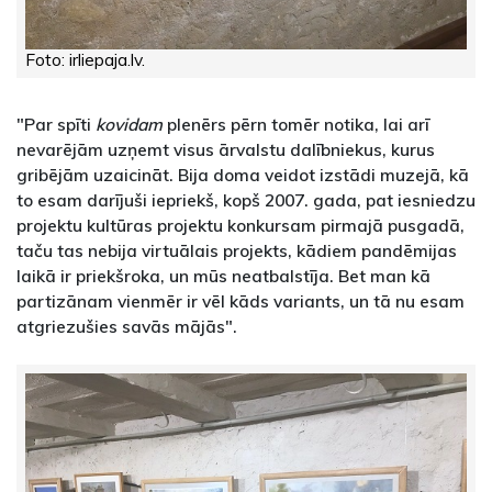
Foto: irliepaja.lv.
"Par spīti
kovidam
plenērs pērn tomēr notika, lai arī
nevarējām uzņemt visus ārvalstu dalībniekus, kurus
gribējām uzaicināt. Bija doma veidot izstādi muzejā, kā
to esam darījuši iepriekš, kopš 2007. gada, pat iesniedzu
projektu kultūras projektu konkursam pirmajā pusgadā,
taču tas nebija virtuālais projekts, kādiem pandēmijas
laikā ir priekšroka, un mūs neatbalstīja. Bet man kā
partizānam vienmēr ir vēl kāds variants, un tā nu esam
atgriezušies savās mājās".