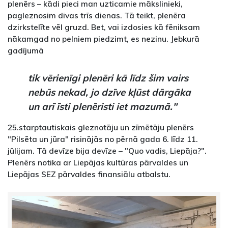
plenērs – kādi pieci man uzticamie mākslinieki,
pagleznosim divas trīs dienas. Tā teikt, plenēra
dzirkstelīte vēl gruzd. Bet, vai izdosies kā fēniksam
nākamgad no pelniem piedzimt, es nezinu. Jebkurā
gadījumā
tik vērienīgi plenēri kā līdz šim vairs
nebūs nekad, jo dzīve kļūst dārgāka
un arī īsti plenēristi iet mazumā."
25.starptautiskais gleznotāju un zīmētāju plenērs
"Pilsēta un jūra" risinājās no pērnā gada 6. līdz 11.
jūlijam. Tā devīze bija devīze – "Quo vadis, Liepāja?".
Plenērs notika ar Liepājas kultūras pārvaldes un
Liepājas SEZ pārvaldes finansiālu atbalstu.