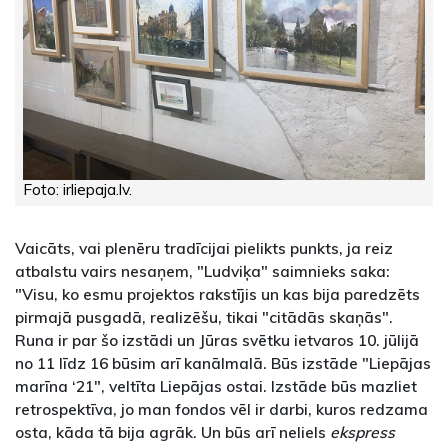
Foto: irliepaja.lv.
Vaicāts, vai plenēru tradīcijai pielikts punkts, ja reiz
atbalstu vairs nesaņem, "Ludviķa" saimnieks saka:
"Visu, ko esmu projektos rakstījis un kas bija paredzēts
pirmajā pusgadā, realizēšu, tikai "citādās skaņās".
Runa ir par šo izstādi un Jūras svētku ietvaros 10. jūlijā
no 11 līdz 16 būsim arī kanālmalā. Būs izstāde "Liepājas
marīna ‘21", veltīta Liepājas ostai. Izstāde būs mazliet
retrospektīva, jo man fondos vēl ir darbi, kuros redzama
osta, kāda tā bija agrāk. Un būs arī neliels
ekspress