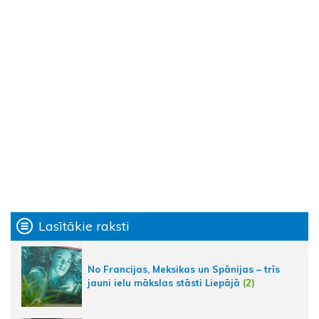
Lasītākie raksti
No Francijas, Meksikas un Spānijas – trīs
jauni ielu mākslas stāsti Liepājā
(2)