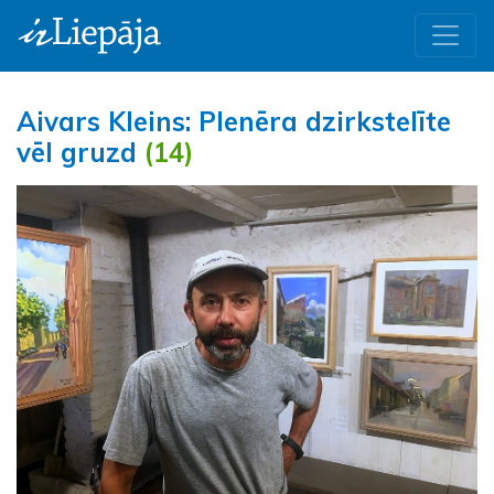
Aivars Kleins: Plenēra dzirkstelīte
vēl gruzd
(14)