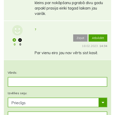
kleins par nokāpšanu pgrabā divu gadu
arpakl prasija eiriki tagad laikam jau
vairāk.
?
Ziņot
Atbildēt
0
0
18.02.2023.
14:34
Par vienu eiro jau nav vērts sist kasē.
Vārds:
Izvēlies seju: