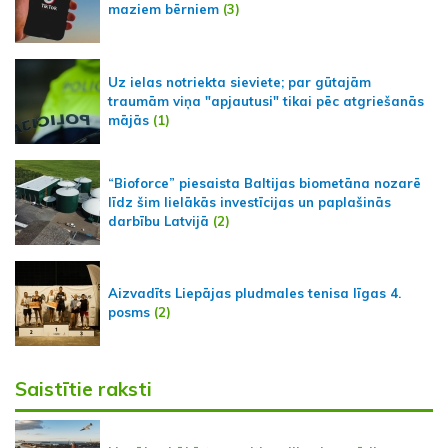
maziem bērniem
(3)
Uz ielas notriekta sieviete; par gūtajām
traumām viņa "apjautusi" tikai pēc atgriešanās
mājās
(1)
“Bioforce” piesaista Baltijas biometāna nozarē
līdz šim lielākās investīcijas un paplašinās
darbību Latvijā
(2)
Aizvadīts Liepājas pludmales tenisa līgas 4.
posms
(2)
Saistītie raksti