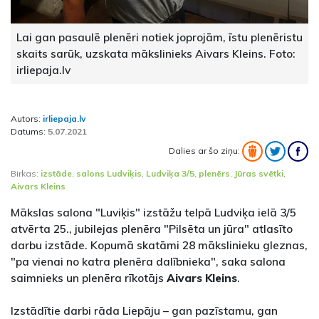
Lai gan pasaulē plenēri notiek joprojām, īstu plenēristu
skaits sarūk, uzskata mākslinieks Aivars Kleins. Foto:
irliepaja.lv
Autors:
irliepaja.lv
Datums:
5.07.2021
Dalies ar šo ziņu:
Birkas:
izstāde
,
salons Ludviķis
,
Ludviķa 3/5
,
plenērs
,
Jūras svētki
,
Aivars Kleins
Mākslas salona "Luviķis" izstāžu telpā Ludviķa ielā 3/5
atvērta 25., jubilejas plenēra "Pilsēta un jūra" atlasīto
darbu izstāde. Kopumā skatāmi 28 mākslinieku gleznas,
"pa vienai no katra plenēra dalībnieka", saka salona
saimnieks un plenēra rīkotājs
Aivars Kleins
.
Izstādītie darbi rāda Liepāju – gan pazīstamu, gan