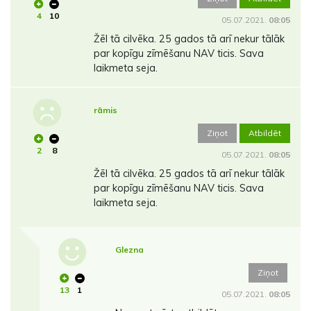
4
10
05.07.2021.
08:05
Žēl tā cilvēka. 25 gados tā arī nekur tālāk
par kopīgu zīmēšanu NAV ticis. Sava
laikmeta seja.
rāmis
Ziņot
Atbildēt
2
8
05.07.2021.
08:05
Žēl tā cilvēka. 25 gados tā arī nekur tālāk
par kopīgu zīmēšanu NAV ticis. Sava
laikmeta seja.
Glezna
Ziņot
13
1
05.07.2021.
08:05