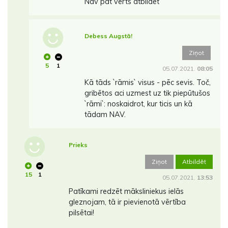
Nav pat vērts atbildēt
Debess Augstā!
Ziņot
5
1
05.07.2021.
08:05
Kā tāds `rāmis` visus - pēc sevis. Toč,
gribētos aci uzmest uz tik piepūtušos
`rāmi`: noskaidrot, kur ticis un kā
tādam NAV.
Prieks
Ziņot
Atbildēt
15
1
05.07.2021.
13:53
Patīkami redzēt māksliniekus ielās
gleznojam, tā ir pievienotā vērtība
pilsētai!