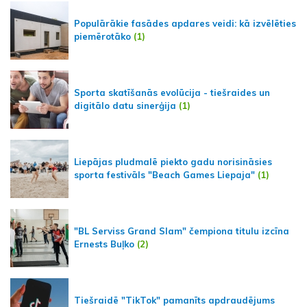
Populārākie fasādes apdares veidi: kā izvēlēties
piemērotāko
(1)
Sporta skatīšanās evolūcija - tiešraides un
digitālo datu sinerģija
(1)
Liepājas pludmalē piekto gadu norisināsies
sporta festivāls "Beach Games Liepaja"
(1)
"BL Serviss Grand Slam" čempiona titulu izcīna
Ernests Buļko
(2)
Tiešraidē "TikTok" pamanīts apdraudējums