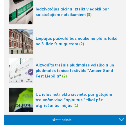
Iedzīvotājus aicina izteikt viedokli par
saistošajiem noteikumiem
(3)
Liepājas pašvaldības notikumu plāns laikā
no 3. līdz 9. augustam
(2)
Aizvadīts trešais pludmales volejbola un
pludmales tenisa festivāls "Amber Sand
Fest Liepāja"
(2)
Uz ielas notriekta sieviete; par gūtajām
traumām viņa "apjautusi" tikai pēc
atgriešanās mājās
(1)
skatīt nākošo