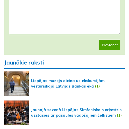
Pievienot
Jaunākie raksti
Liepājas muzejs aicina uz ekskursijām
vēsturiskajā Latvijas Bankas ēkā
(1)
Jaunajā sezonā Liepājas Simfoniskais orķestris
uzstāsies ar pasaules vadošajiem čellistiem
(1)