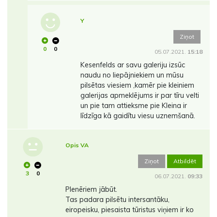
Y
Ziņot
0
0
05.07.2021.
15:18
Kesenfelds ar savu galeriju izsūc
naudu no liepājniekiem un mūsu
pilsētas viesiem ,kamēr pie kleiniem
galerijas apmeklējums ir par tīru velti
un pie tam attieksme pie Kleina ir
līdzīga kā gaidītu viesu uznemšanā.
Opis VA
Ziņot
Atbildēt
3
0
06.07.2021.
09:33
Plenēriem jābūt.
Tas padara pilsētu intersantāku,
eiropeisku, piesaista tūristus viņiem ir ko