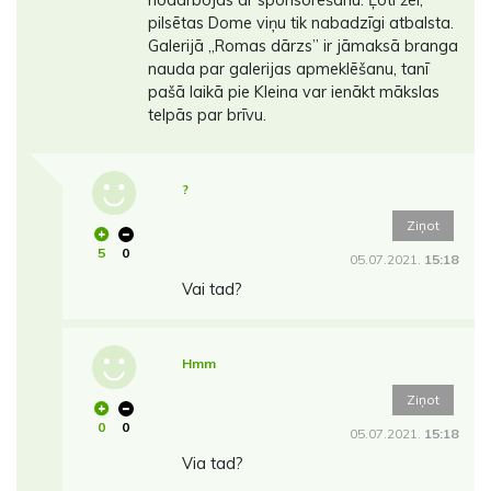
pilsētas Dome viņu tik nabadzīgi atbalsta.
Galerijā ,,Romas dārzs” ir jāmaksā branga
nauda par galerijas apmeklēšanu, tanī
pašā laikā pie Kleina var ienākt mākslas
telpās par brīvu.
?
Ziņot
5
0
05.07.2021.
15:18
Vai tad?
Hmm
Ziņot
0
0
05.07.2021.
15:18
Via tad?