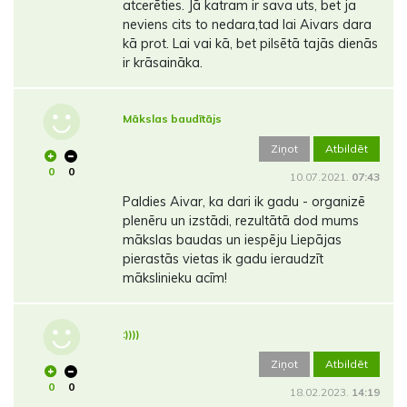
atcerēties. Jā katram ir sava uts, bet ja
neviens cits to nedara,tad lai Aivars dara
kā prot. Lai vai kā, bet pilsētā tajās dienās
ir krāsaināka.
Mākslas baudītājs
Ziņot
Atbildēt
0
0
10.07.2021.
07:43
Paldies Aivar, ka dari ik gadu - organizē
plenēru un izstādi, rezultātā dod mums
mākslas baudas un iespēju Liepājas
pierastās vietas ik gadu ieraudzīt
mākslinieku acīm!
:))))
Ziņot
Atbildēt
0
0
18.02.2023.
14:19