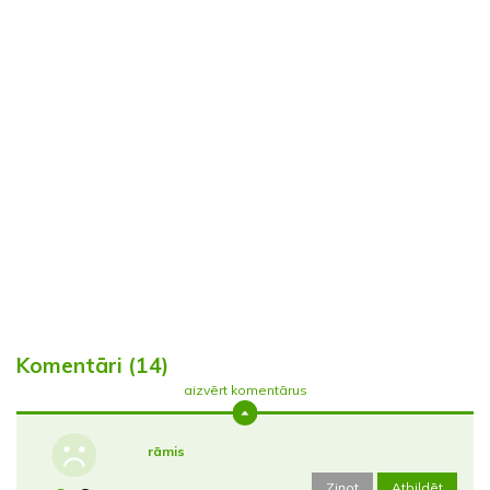
Komentāri (14)
aizvērt komentārus
rāmis
Ziņot
Atbildēt