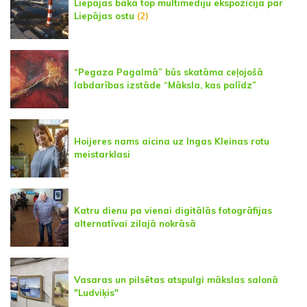
Liepājas bākā top multimediju ekspozīcija par
Liepājas ostu
(2)
“Pegaza Pagalmā” būs skatāma ceļojošā
labdarības izstāde “Māksla, kas palīdz”
Hoijeres nams aicina uz Ingas Kleinas rotu
meistarklasi
Katru dienu pa vienai digitālās fotogrāfijas
alternatīvai zilajā nokrāsā
Vasaras un pilsētas atspulgi mākslas salonā
"Ludviķis"