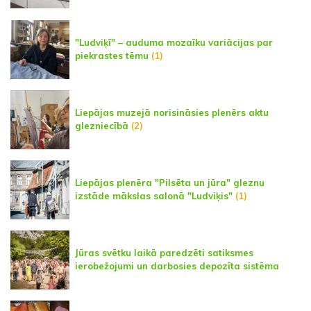
"Ludviķī" – auduma mozaīku variācijas par
piekrastes tēmu
(1)
Liepājas muzejā norisināsies plenērs aktu
glezniecībā
(2)
Liepājas plenēra "Pilsēta un jūra" gleznu
izstāde mākslas salonā "Ludviķis"
(1)
Jūras svētku laikā paredzēti satiksmes
ierobežojumi un darbosies depozīta sistēma