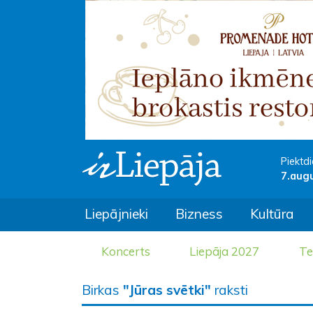
Piektdi
7.aug
Liepājnieki
Bizness
Kultūra
Koncerts
Liepāja 2027
Te
Birkas
"Jūras svētki"
raksti