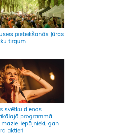
usies pieteikšanās Jūras
tku tirgum
as svētku dienas
ikālajā programmā
mazie liepājnieki, gan
ra aktieri