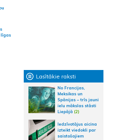
bu
as
 līgas
Lasītākie raksti
No Francijas,
Meksikas un
Spānijas – trīs jauni
ielu mākslas stāsti
Liepājā
(2)
Iedzīvotājus aicina
izteikt viedokli par
saistošajiem