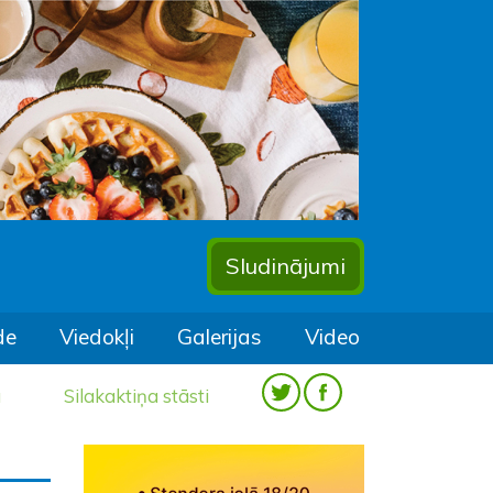
Sludinājumi
de
Viedokļi
Galerijas
Video
a
Silakaktiņa stāsti