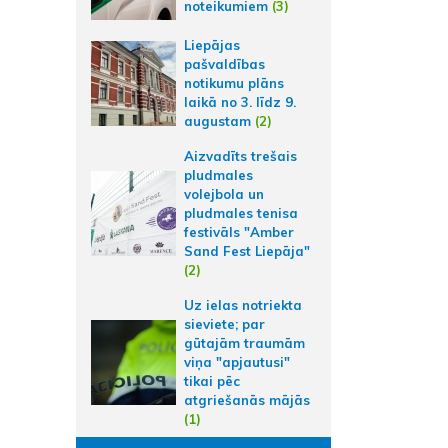
noteikumiem
(3)
Liepājas
pašvaldības
notikumu plāns
laikā no 3. līdz 9.
augustam
(2)
Aizvadīts trešais
pludmales
volejbola un
pludmales tenisa
festivāls "Amber
Sand Fest Liepāja"
(2)
Uz ielas notriekta
sieviete; par
gūtajām traumām
viņa "apjautusi"
tikai pēc
atgriešanās mājās
(1)