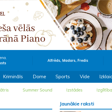
ena,
Alfrēds, Madars, Fredis
usts
Krimināls
Dome
Sports
Vide
Izklai
ātris
Summer Sound
Izstādes
Izglītīb
Jaunākie raksti