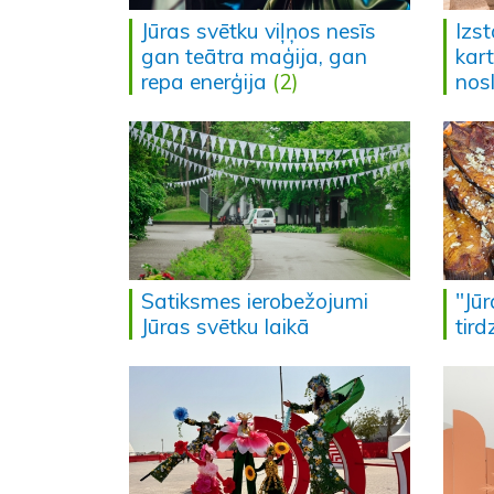
Jūras svētku viļņos nesīs
Izs
gan teātra maģija, gan
kart
repa enerģija
(2)
nos
Satiksmes ierobežojumi
"Jū
Jūras svētku laikā
tir