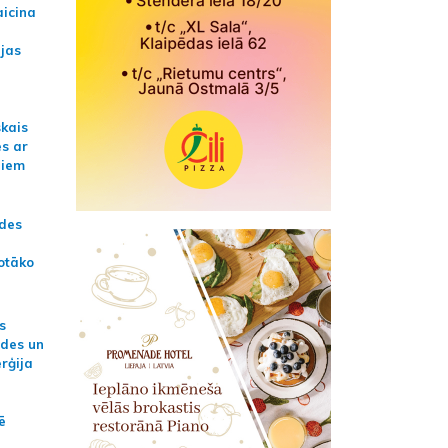
aicina
ijas
skais
es ar
jiem
ādes
otāko
s
ides un
erģija
ē