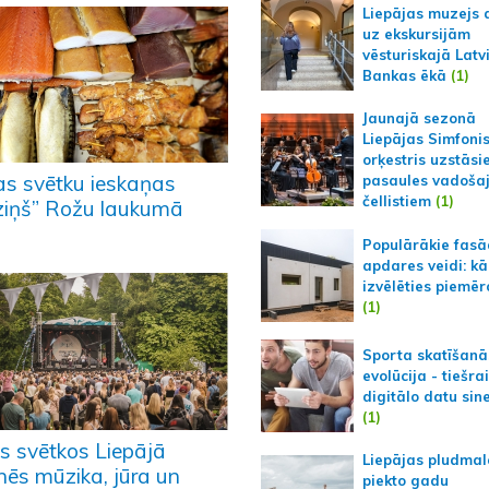
Liepājas muzejs 
uz ekskursijām
vēsturiskajā Latv
Bankas ēkā
(1)
Jaunajā sezonā
Liepājas Simfoni
orķestris uzstāsi
ras svētku ieskaņas
pasaules vadoša
čellistiem
(1)
dziņš” Rožu laukumā
Populārākie fas
apdares veidi: kā
izvēlēties piemēr
(1)
Sporta skatīšanā
evolūcija - tiešra
digitālo datu sin
(1)
as svētkos Liepājā
Liepājas pludmal
nēs mūzika, jūra un
piekto gadu