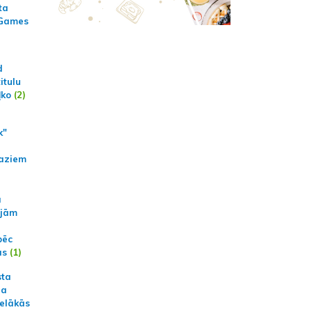
ta
 Games
d
itulu
ļko
(2)
k"
aziem
a
ajām
pēc
ās
(1)
sta
na
ielākās