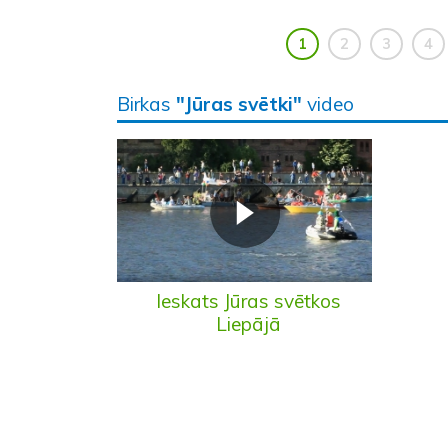
1
2
3
4
Birkas
"Jūras svētki"
video
Ieskats Jūras svētkos
Liepājā