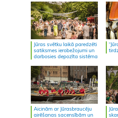
Jūras svētku laikā paredzēti
“Jū
satiksmes ierobežojumi un
tir
darbosies depozīta sistēma
Aicinām ar Jūrasbraucēju
Jūr
airēšanas sacensībām un
ska