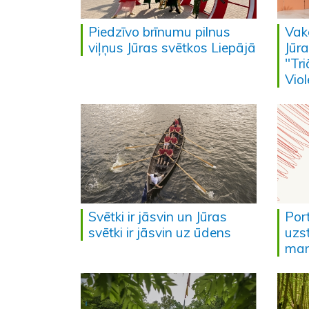
Piedzīvo brīnumu pilnus
Vak
viļņus Jūras svētkos Liepājā
Jūr
"Tri
Viol
Svētki ir jāsvin un Jūras
Port
svētki ir jāsvin uz ūdens
uzst
man