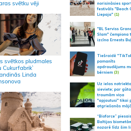
aras svētku vēji
norisināsies spor
festivāls "Beach
Liepaja"
(1)
"BL Serviss Gran
Slam" čempiona t
izcīna Ernests Bu
Tiešraidē "TikTo
as svētkos pludmales
pamanīts
apdraudējums m
u Cukurfabrik`
bērniem
(3)
kandinās Linda
msonova
Uz ielas notriekt
sieviete; par gūt
traumām viņa
"apjautusi" tikai 
atgriešanās māj
“Bioforce” piesai
Baltijas biometā
nozarē līdz šim l