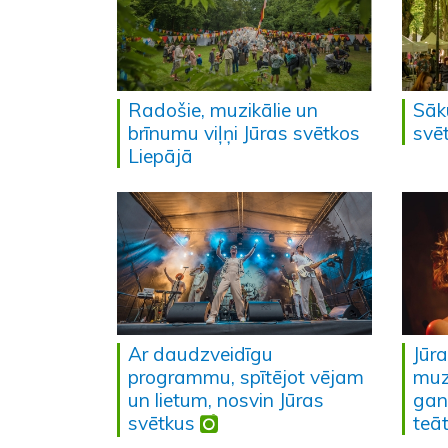
Radošie, muzikālie un
Sāk
brīnumu viļņi Jūras svētkos
svē
Liepājā
Ar daudzveidīgu
Jūr
programmu, spītējot vējam
muz
un lietum, nosvin Jūras
gan 
svētkus
teāt