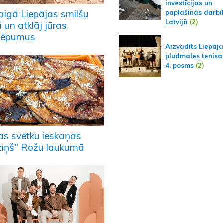
investīcijas un
taigā Liepājas smilšu
paplašinās darbī
Latvijā
(2)
i un atklāj jūras
lēpumus
Aizvadīts Liepāj
pludmales tenisa
4. posms
(2)
ras svētku ieskaņas
dziņš" Rožu laukumā