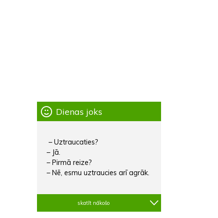
Dienas joks
– Uztraucaties?
– Jā.
– Pirmā reize?
– Nē, esmu uztraucies arī agrāk.
skatīt nākošo