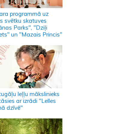
ara programmā uz
as svētku skatuves
ānas Parks", "Dziļi
ets" un "Mazais Princis"
ugāļu leļļu mākslinieks
āsies ar izrādi "Lelles
ā dzīvē"