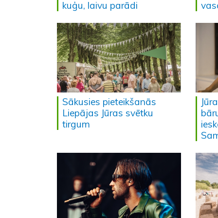
kuģu, laivu parādi
vas
Sākusies pieteikšanās
Jūr
Liepājas Jūras svētku
bār
tirgum
ies
Sa