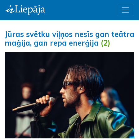
Jūras svētku viļņos nesīs gan teātra
maģija, gan repa enerģija
(2)