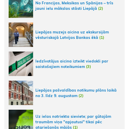
No Francijas, Meksikas un Spānijas – trīs
jauni ielu mākslas stāsti Liepājā
(2)
Liepājas muzejs aicina uz ekskursijām
vēsturiskajā Latvijas Bankas ēkā
(1)
Iedzīvotājus aicina izteikt viedokli par
saistošajiem noteikumiem
(3)
Liepājas pašvaldības notikumu plāns laikā
no 3. līdz 9. augustam
(2)
Uz ielas notriekta sieviete; par gūtajām
traumām viņa "apjautusi" tikai pēc
atgriešanās mājās
(1)