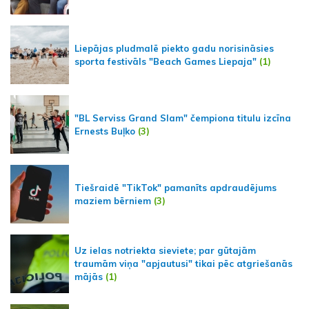
Liepājas pludmalē piekto gadu norisināsies
sporta festivāls "Beach Games Liepaja"
(1)
"BL Serviss Grand Slam" čempiona titulu izcīna
Ernests Buļko
(3)
Tiešraidē "TikTok" pamanīts apdraudējums
maziem bērniem
(3)
Uz ielas notriekta sieviete; par gūtajām
traumām viņa "apjautusi" tikai pēc atgriešanās
mājās
(1)