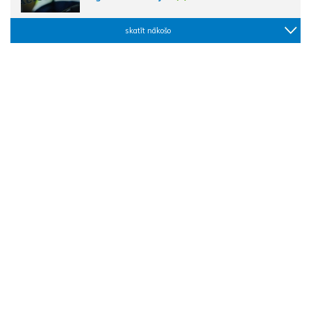
skatīt nākošo