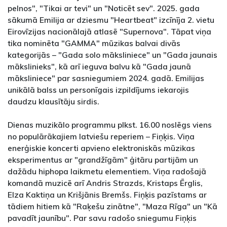
pelnos", "Tikai ar tevi" un "Noticēt sev". 2025. gada
sākumā Emilija ar dziesmu "Heartbeat" izcīnīja 2. vietu
Eirovīzijas nacionālajā atlasē "Supernova". Tāpat viņa
tika nominēta "GAMMA" mūzikas balvai divās
kategorijās – "Gada solo māksliniece" un "Gada jaunais
mākslinieks", kā arī ieguva balvu kā "Gada jaunā
māksliniece" par sasniegumiem 2024. gadā. Emilijas
unikālā balss un personīgais izpildījums iekarojis
daudzu klausītāju sirdis.
Dienas muzikālo programmu plkst. 16.00 noslēgs viens
no populārākajiem latviešu reperiem – Fiņķis. Viņa
enerģiskie koncerti apvieno elektroniskās mūzikas
eksperimentus ar "grandžīgām" ģitāru partijām un
dažādu hiphopa laikmetu elementiem. Viņa radošajā
komandā muzicē arī Andris Strazds, Kristaps Ērglis,
Elza Kaktiņa un Krišjānis Bremšs. Fiņķis pazīstams ar
tādiem hitiem kā "Raķešu zinātne", "Maza Rīga" un "Kā
pavadīt jaunību". Par savu radošo sniegumu Fiņķis