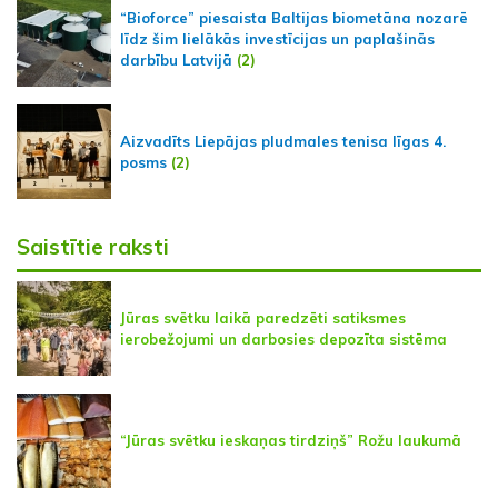
“Bioforce” piesaista Baltijas biometāna nozarē
līdz šim lielākās investīcijas un paplašinās
darbību Latvijā
(2)
Aizvadīts Liepājas pludmales tenisa līgas 4.
posms
(2)
Saistītie raksti
Jūras svētku laikā paredzēti satiksmes
ierobežojumi un darbosies depozīta sistēma
“Jūras svētku ieskaņas tirdziņš” Rožu laukumā