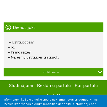
Dienas joks
– Uztraucaties?
– Jā.
– Pirmā reize?
– Nē, esmu uztraucies arī agrāk.
skatīt nākošo
Sludinājumi
Reklāma portālā
Par portālu
Kontakti
Informējam, ka šajā tīmekļa vietnē tiek izmantotas sīkdatnes. Pirms
izvēles izdarīšanas aicinām iepazīties ar papildus informāciju par