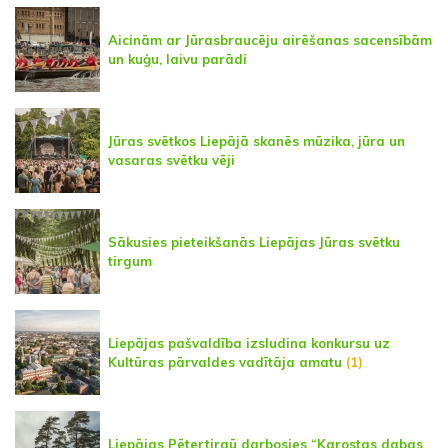
Aicinām ar Jūrasbraucēju airēšanas sacensībām
un kuģu, laivu parādi
Jūras svētkos Liepājā skanēs mūzika, jūra un
vasaras svētku vēji
Sākusies pieteikšanās Liepājas Jūras svētku
tirgum
Liepājas pašvaldība izsludina konkursu uz
Kultūras pārvaldes vadītāja amatu
(1)
Liepājas Pētertirgū darbosies “Karostas dabas