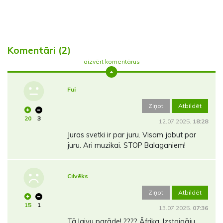
Komentāri (2)
aizvērt komentārus
Fui
Ziņot
Atbildēt
20
3
12.07.2025.
18:28
Juras svetki ir par juru. Visam jabut par
juru. Ari muzikai. STOP Balaganiem!
Cilvēks
Ziņot
Atbildēt
15
1
13.07.2025.
07:36
Tā laivu parāde! ???? Āfrika. Izstaigāju