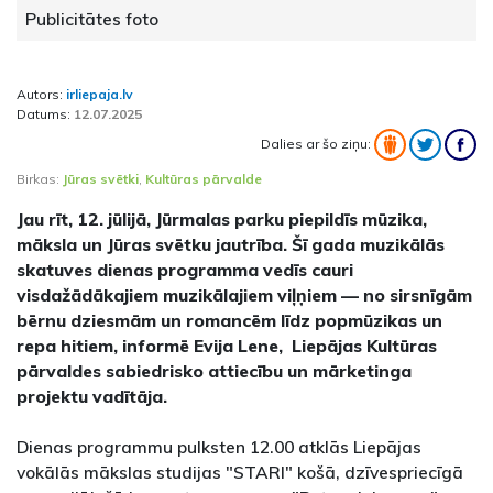
Publicitātes foto
Autors:
irliepaja.lv
Datums:
12.07.2025
Dalies ar šo ziņu:
Birkas:
Jūras svētki
,
Kultūras pārvalde
Jau rīt, 12. jūlijā, Jūrmalas parku piepildīs mūzika,
māksla un Jūras svētku jautrība. Šī gada muzikālās
skatuves dienas programma vedīs cauri
visdažādākajiem muzikālajiem viļņiem — no sirsnīgām
bērnu dziesmām un romancēm līdz popmūzikas un
repa hitiem, informē Evija Lene, Liepājas Kultūras
pārvaldes sabiedrisko attiecību un mārketinga
projektu vadītāja.
Dienas programmu pulksten 12.00 atklās Liepājas
vokālās mākslas studijas "STARI" košā, dzīvespriecīgā