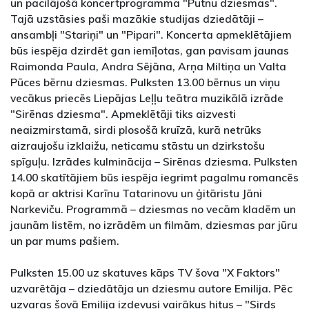
un pacilājošā koncertprogramma "Putnu dziesmas".
Tajā uzstāsies paši mazākie studijas dziedātāji –
ansambļi "Stariņi" un "Pipari". Koncerta apmeklētājiem
būs iespēja dzirdēt gan iemīļotas, gan pavisam jaunas
Raimonda Paula, Andra Sējāna, Arņa Miltiņa un Valta
Pūces bērnu dziesmas. Pulksten 13.00 bērnus un viņu
vecākus priecēs Liepājas Leļļu teātra muzikālā izrāde
"Sirēnas dziesma". Apmeklētāji tiks aizvesti
neaizmirstamā, sirdi plosošā kruīzā, kurā netrūks
aizraujošu izklaižu, neticamu stāstu un dzirkstošu
spīguļu. Izrādes kulminācija – Sirēnas dziesma. Pulksten
14.00 skatītājiem būs iespēja iegrimt pagalmu romancēs
kopā ar aktrisi Karīnu Tatarinovu un ģitāristu Jāni
Narkeviču. Programmā – dziesmas no vecām kladēm un
jaunām listēm, no izrādēm un filmām, dziesmas par jūru
un par mums pašiem.
Pulksten 15.00 uz skatuves kāps TV šova "X Faktors"
uzvarētāja – dziedātāja un dziesmu autore Emilija. Pēc
uzvaras šovā Emilija izdevusi vairākus hitus – "Sirds