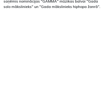
saņēmis nominācijas "GAMMA" mūzikas balvai "Gada
solo mākslinieks" un "Gada mākslinieks hiphopa žanrā".