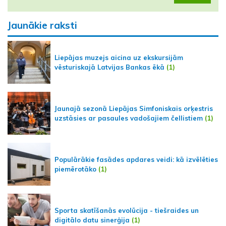
Jaunākie raksti
Liepājas muzejs aicina uz ekskursijām
vēsturiskajā Latvijas Bankas ēkā
(1)
Jaunajā sezonā Liepājas Simfoniskais orķestris
uzstāsies ar pasaules vadošajiem čellistiem
(1)
Populārākie fasādes apdares veidi: kā izvēlēties
piemērotāko
(1)
Sporta skatīšanās evolūcija - tiešraides un
digitālo datu sinerģija
(1)