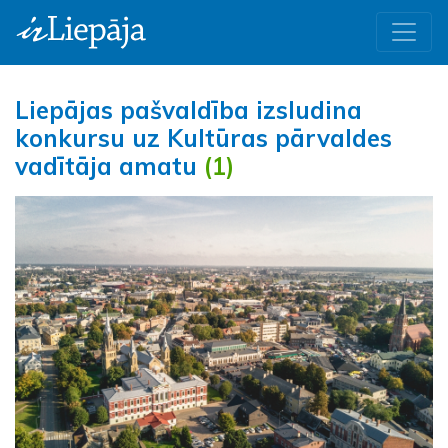
Liepājas pašvaldība izsludina
konkursu uz Kultūras pārvaldes
vadītāja amatu
(1)