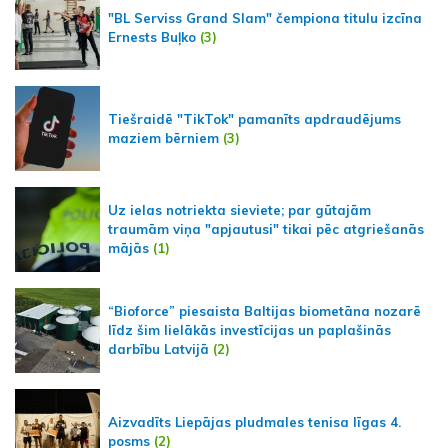
"BL Serviss Grand Slam" čempiona titulu izcīna
Ernests Buļko
(3)
Tiešraidē "TikTok" pamanīts apdraudējums
maziem bērniem
(3)
Uz ielas notriekta sieviete; par gūtajām
traumām viņa "apjautusi" tikai pēc atgriešanās
mājās
(1)
“Bioforce” piesaista Baltijas biometāna nozarē
līdz šim lielākās investīcijas un paplašinās
darbību Latvijā
(2)
Aizvadīts Liepājas pludmales tenisa līgas 4.
posms
(2)