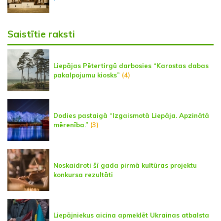
Saistītie raksti
Liepājas Pētertirgū darbosies “Karostas dabas
pakalpojumu kiosks”
(4)
Dodies pastaigā “Izgaismotā Liepāja. Apzinātā
mērenība.”
(3)
Noskaidroti šī gada pirmā kultūras projektu
konkursa rezultāti
Liepājniekus aicina apmeklēt Ukrainas atbalsta