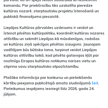
komandu. Par priekšrocību tiks uzskatīta pieredze
kultūras nozarē, starptautisku projektu īstenošanā un
publiskā finansējuma piesaistē.
Liepājas Kultūras pārvaldes uzdevums ir veidot un
īstenot pilsētas kultūrpolitiku, koordinēt kultūras nozares
attīstību un sekmēt Liepājas kā mūsdienīgas, radošas
un kultūras ziņā spēcīgas pilsētas izaugsmi. Jaunajam
vadītājam būs būtiska loma, turpinot veidot Liepājas
kultūras attīstību laikā, kad pilsēta gatavojas kļūt par
nozīmīgu Eiropas kultūras notikumu norises vietu un
stiprina savu starptautisko atpazīstamību.
Plašāka informācija par konkursu un pieteikšanās
kārtību pieejama publicētajā amata sludinājumā
šeit
.
Pieteikumus iespējams iesniegt līdz 2026. gada 24.
jūlijam.