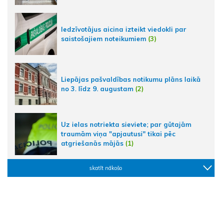
Iedzīvotājus aicina izteikt viedokli par
saistošajiem noteikumiem
(3)
Liepājas pašvaldības notikumu plāns laikā
no 3. līdz 9. augustam
(2)
Uz ielas notriekta sieviete; par gūtajām
traumām viņa "apjautusi" tikai pēc
atgriešanās mājās
(1)
skatīt nākošo