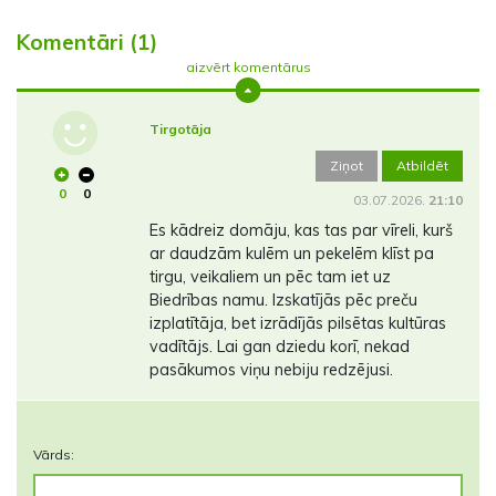
Komentāri (1)
aizvērt komentārus
Tirgotāja
Ziņot
Atbildēt
0
0
03.07.2026.
21:10
Es kādreiz domāju, kas tas par vīreli, kurš
ar daudzām kulēm un pekelēm klīst pa
tirgu, veikaliem un pēc tam iet uz
Biedrības namu. Izskatījās pēc preču
izplatītāja, bet izrādījās pilsētas kultūras
vadītājs. Lai gan dziedu korī, nekad
pasākumos viņu nebiju redzējusi.
Vārds: