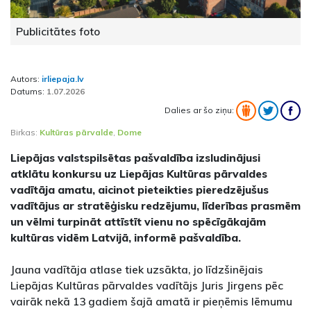
Publicitātes foto
Autors:
irliepaja.lv
Datums:
1.07.2026
Dalies ar šo ziņu:
Birkas:
Kultūras pārvalde
,
Dome
Liepājas valstspilsētas pašvaldība izsludinājusi
atklātu konkursu uz Liepājas Kultūras pārvaldes
vadītāja amatu, aicinot pieteikties pieredzējušus
vadītājus ar stratēģisku redzējumu, līderības prasmēm
un vēlmi turpināt attīstīt vienu no spēcīgākajām
kultūras vidēm Latvijā, informē pašvaldība.
Jauna vadītāja atlase tiek uzsākta, jo līdzšinējais
Liepājas Kultūras pārvaldes vadītājs Juris Jirgens pēc
vairāk nekā 13 gadiem šajā amatā ir pieņēmis lēmumu