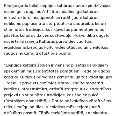
Pēdējo gadu laikā Liepājas kultūras nozare piedzīvojusi
nozīmīgu izaugsmi. Attīstīta mūsdienīga kultūras
infrastruktūra, nostiprināti un radīti jauni kultūras
notikumi, paplašināta starptautiskā sadarbība, kā arī
stiprinātas tradīcijas, kas kļuvušas par neatņemamu
pilsētas kultūras dzīves sastāvdaļu. Pašvaldība augstu
novērtē līdzšinējā Kultūras pārvaldes vadītāja
ieguldījumu Liepājas kultūrvides attīstībā un vienlaikus
raugās nākamajā attīstības posmā.
"Liepājas kultūra šodien ir viens no pilsētas lielākajiem
spēkiem un mūsu identitātes pamatiem. Pēdējos gados
kopā ar Kultūras pārvaldes komandu un tās vadītāju Juri
Jirgenu ir paveikts nozīmīgs darbs - radīta moderna
kultūras infrastruktūra, attīstīti starptautiski sadarbības
projekti un stiprinātas tradīcijas, kas šodien pulcē
tūkstošiem apmeklētāju. Par to pašvaldības vārdā vēlos
teikt sirsnīgu paldies. Vienlaikus mēs ieejam jaunā
attīstības posmā. Tāpēc meklējam vadītāju ar skaidru