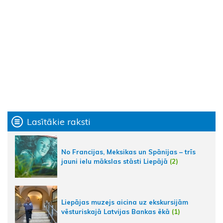
Lasītākie raksti
No Francijas, Meksikas un Spānijas – trīs
jauni ielu mākslas stāsti Liepājā
(2)
Liepājas muzejs aicina uz ekskursijām
vēsturiskajā Latvijas Bankas ēkā
(1)