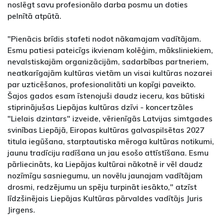
noslēgt savu profesionālo darba posmu un doties
pelnītā atpūtā.
"Pienācis brīdis stafeti nodot nākamajam vadītājam.
Esmu patiesi pateicīgs ikvienam kolēģim, māksliniekiem,
nevalstiskajām organizācijām, sadarbības partneriem,
neatkarīgajām kultūras vietām un visai kultūras nozarei
par uzticēšanos, profesionalitāti un kopīgi paveikto.
Šajos gados esam īstenojuši daudz ieceru, kas būtiski
stiprinājušas Liepājas kultūras dzīvi - koncertzāles
"Lielais dzintars" izveide, vērienīgās Latvijas simtgades
svinības Liepājā, Eiropas kultūras galvaspilsētas 2027
titula iegūšana, starptautiska mēroga kultūras notikumi,
jaunu tradīciju radīšana un jau esošo attīstīšana. Esmu
pārliecināts, ka Liepājas kultūrai nākotnē ir vēl daudz
nozīmīgu sasniegumu, un novēlu jaunajam vadītājam
drosmi, redzējumu un spēju turpināt iesākto," atzīst
līdzšinējais Liepājas Kultūras pārvaldes vadītājs Juris
Jirgens.