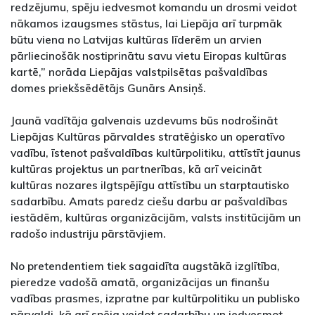
redzējumu, spēju iedvesmot komandu un drosmi veidot
nākamos izaugsmes stāstus, lai Liepāja arī turpmāk
būtu viena no Latvijas kultūras līderēm un arvien
pārliecinošāk nostiprinātu savu vietu Eiropas kultūras
kartē,” norāda Liepājas valstpilsētas pašvaldības
domes priekšsēdētājs Gunārs Ansiņš.
Jaunā vadītāja galvenais uzdevums būs nodrošināt
Liepājas Kultūras pārvaldes stratēģisko un operatīvo
vadību, īstenot pašvaldības kultūrpolitiku, attīstīt jaunus
kultūras projektus un partnerības, kā arī veicināt
kultūras nozares ilgtspējīgu attīstību un starptautisko
sadarbību. Amats paredz ciešu darbu ar pašvaldības
iestādēm, kultūras organizācijām, valsts institūcijām un
radošo industriju pārstāvjiem.
No pretendentiem tiek sagaidīta augstākā izglītība,
pieredze vadošā amatā, organizācijas un finanšu
vadības prasmes, izpratne par kultūrpolitiku un publisko
pārvaldi, kā arī spēja veidot sadarbību un iedvesmot