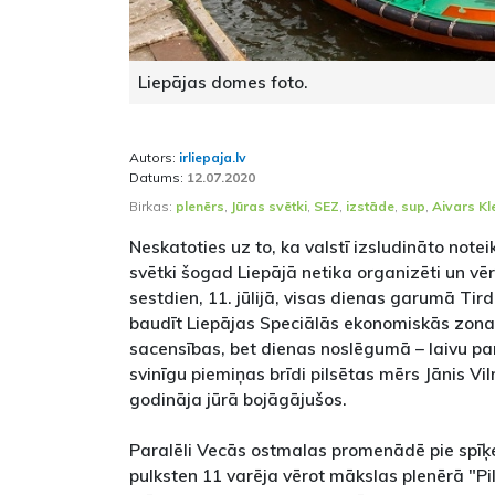
Liepājas domes foto.
Autors:
irliepaja.lv
Datums:
12.07.2020
Birkas:
plenērs
,
Jūras svētki
,
SEZ
,
izstāde
,
sup
,
Aivars Kl
Neskatoties uz to, ka valstī izsludināto note
svētki šogad Liepājā netika organizēti un vēr
sestdien, 11. jūlijā, visas dienas garumā Tir
baudīt Liepājas Speciālās ekonomiskās zonas
sacensības, bet dienas noslēgumā – laivu pa
svinīgu piemiņas brīdi pilsētas mērs Jānis Vi
godināja jūrā bojāgājušos.
Paralēli Vecās ostmalas promenādē pie spīķ
pulksten 11 varēja vērot mākslas plenērā "Pi