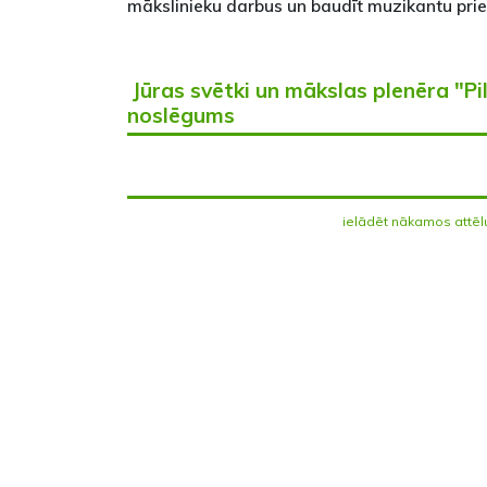
mākslinieku darbus un baudīt muzikantu pri
Jūras svētki un mākslas plenēra "Pi
noslēgums
ielādēt nākamos attēl