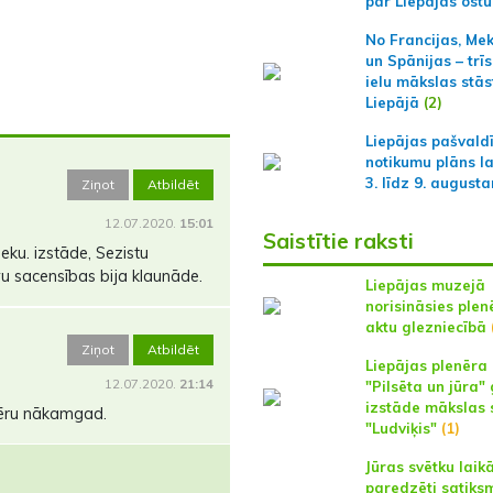
par Liepājas ostu
No Francijas, Me
un Spānijas – trīs
ielu mākslas stās
Liepājā
(2)
Liepājas pašvald
notikumu plāns l
3. līdz 9. august
Ziņot
Atbildēt
12.07.2020.
15:01
Saistītie raksti
eku. izstāde, Sezistu
vu sacensības bija klaunāde.
Liepājas muzejā
norisināsies plen
aktu glezniecībā
Ziņot
Atbildēt
Liepājas plenēra
12.07.2020.
21:14
"Pilsēta un jūra"
izstāde mākslas 
nēru nākamgad.
"Ludviķis"
(1)
Jūras svētku laik
paredzēti satiks