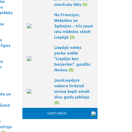
sta
maršrutu tīkls
(3)
na
ielākās
No Francijas,
Meksikas un
bu
Spānijas – trīs jauni
ielu mākslas stāsti
Liepājā
(2)
as
 līgas
Liepājā notiks
parka svētki
"Liepāja bez
na
barjerām", gaidīts
ar
ikviens
(5)
JaunLiepājas
vakara tirdziņš
aicina kopā svinēt
ola un
divu gadu jubileju
(5)
 Sand
skatīt nākošo
p
zīcija