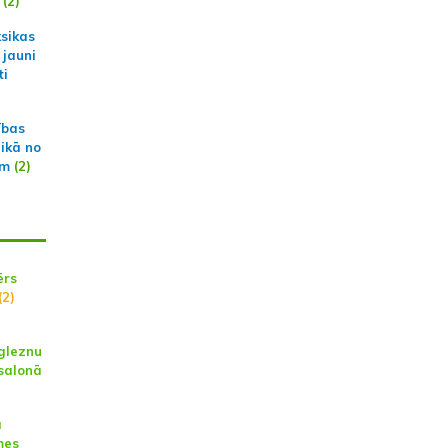
(2)
ksikas
 jauni
ti
ības
aikā no
am
(2)
ērs
(2)
 gleznu
salonā
ā
mes