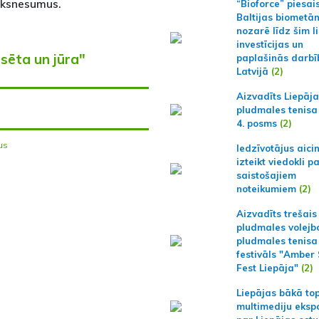
eksnesumus.
“Bioforce” piesai
Baltijas biometā
nozarē līdz šim l
investīcijas un
lsēta un jūra"
paplašinās darbī
Latvijā
(2)
Aizvadīts Liepāj
pludmales tenisa
4. posms
(2)
us
Iedzīvotājus aici
izteikt viedokli p
saistošajiem
noteikumiem
(2)
Aizvadīts trešais
pludmales volejb
pludmales tenisa
festivāls "Amber
Fest Liepāja"
(2)
Liepājas bākā to
multimediju ekspo