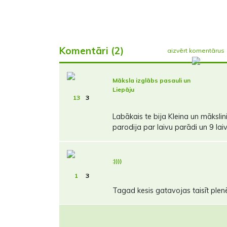
Komentāri (2)
aizvērt komentārus
Māksla izglābs pasauli un
Liepāju
13
3
Labākais te bija Kleina un mākslini
parodija par laivu parādi un 9 lai
:))))
1
3
Tagad kesis gatavojas taisīt ple