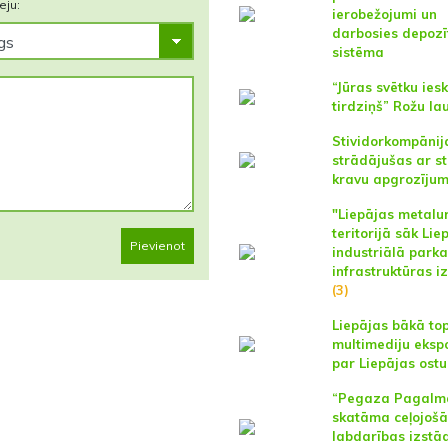
eju:
ierobežojumi un
darbosies depozī
sistēma
“Jūras svētku ies
tirdziņš” Rožu l
Stividorkompānij
strādājušas ar st
kravu apgrozīju
"Liepājas metalu
teritorijā sāk Lie
Pievienot
industriālā parka
infrastruktūras i
(3)
Liepājas bākā to
multimediju ekspo
par Liepājas ostu
“Pegaza Pagalm
skatāma ceļojošā
labdarības izstā