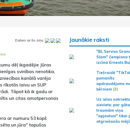
Jaunākie raksti
Dalies ar šo ziņu:
"BL Serviss Gran
eins
Slam" čempiona t
izcīna Ernests Bu
ikumu dēļ ikgadējie Jūras
ienīgas svinības nenotika,
Tiešraidē "TikTo
dzniecības kanālā varēja
pamanīts
apdraudējums m
 rīkotās laivu un SUP
bērniem
(3)
rādi. Tāpat kā ik gadu ar
lnītis un citas amatpersonas
Uz ielas notriekt
sieviete; par gūt
traumām viņa
"apjautusi" tikai 
era ar numuru 53 kopš
atgriešanās māj
lsēta un jūra" tapušos