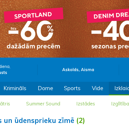
diena,
Askolds, Aisma
usts
Krimināls
Dome
Sports
Vide
Izklai
ātris
Summer Sound
Izstādes
Izglītīb
s un ūdensprieku zīmē
(2)