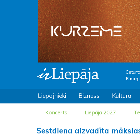
Ceturt
6.aug
Liepājnieki
Bizness
Kultūra
Koncerts
Liepāja 2027
Te
Sestdiena aizvadīta māksla