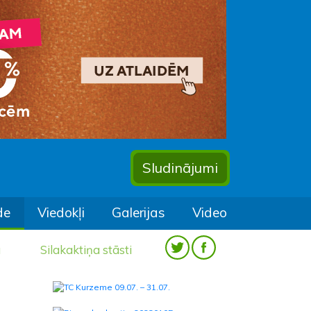
Sludinājumi
de
Viedokļi
Galerijas
Video
a
Silakaktiņa stāsti