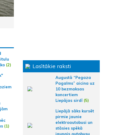
d
itulu
ļko
(2)
Lasītākie raksti
k"
Augustā “Pegaza
Pagalms” aicina uz
aziem
10 bezmaksas
koncertiem
Liepājas sirdī
(5)
a
ajām
Liepājā sāks kursēt
pirmie jaunie
pēc
elektroautobusi un
ās
(1)
stāsies spēkā
jaunais autobusu