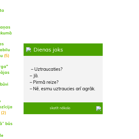
ta
kaņas
aukumā
as
Dienas joks
abilu
mu
(5)
rga"
– Uztraucaties?
pājas
– Jā.
– Pirmā reize?
zbūvi
– Nē, esmu uztraucies arī agrāk.
p
zīcija
skatīt nākošo
(2)
ā” būs
de