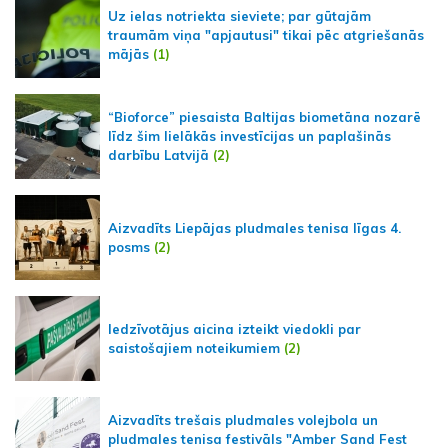
Uz ielas notriekta sieviete; par gūtajām
traumām viņa "apjautusi" tikai pēc atgriešanās
mājās
(1)
“Bioforce” piesaista Baltijas biometāna nozarē
līdz šim lielākās investīcijas un paplašinās
darbību Latvijā
(2)
Aizvadīts Liepājas pludmales tenisa līgas 4.
posms
(2)
Iedzīvotājus aicina izteikt viedokli par
saistošajiem noteikumiem
(2)
Aizvadīts trešais pludmales volejbola un
pludmales tenisa festivāls "Amber Sand Fest