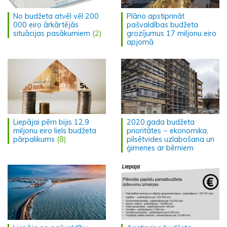
No budžeta atvēl vēl 200
Plāno apstiprināt
000 eiro ārkārtējās
pašvaldības budžeta
situācijas pasākumiem
(2)
grozījumus 17 miljonu eiro
apjomā
Liepājai pērn bijis 12,9
2020.gada budžeta
miljonu eiro liels budžeta
prioritātes − ekonomika,
pārpalikums
(8)
pilsētvides uzlabošana un
ģimenes ar bērniem