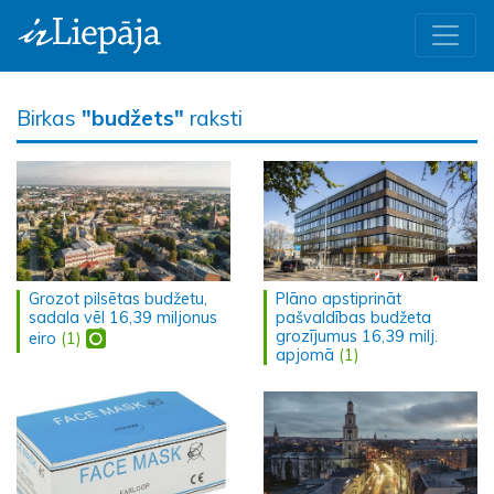
Birkas
"budžets"
raksti
Grozot pilsētas budžetu,
Plāno apstiprināt
sadala vēl 16,39 miljonus
pašvaldības budžeta
grozījumus 16,39 milj.
eiro
(1)
apjomā
(1)