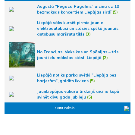
Augustā “Pegaza Pagalms” aicina uz 10
bezmaksas koncertiem Liepājas sirdī
(5)
Liepājā sāks kursēt pirmie jaunie
elektroautobusi un stāsies spēkā jaunais
autobusu maršrutu tīkls
(3)
No Francijas, Meksikas un Spānijas – trīs
jauni ielu mākslas stāsti Liepājā
(2)
Liepājā notiks parka svētki "Liepāja bez
barjerām", gaidīts ikviens
(5)
JaunLiepājas vakara tirdziņš aicina kopā
svinēt divu gadu jubileju
(5)
skatīt nākošo