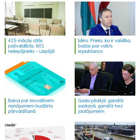
425 mācās citās
Mērs: Prieks, ka ir valdība,
pašvaldībās, 601
bažas par valsts
neliepājnieks – Liepājā
iejaukšanos
Balva par inovatīviem
Gada pēdējā: gandrīz
risinājumiem budžeta
saskaņā, gandrīz bez
pārvaldīšanā
jautājumiem