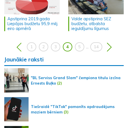
Apstiprina 2019.gada
Valde apstiprina SEZ
Liepājas budžetu 95,9 milj.
budžetu, atbalsta
eiro apmērā
ieguldījumu līgumus
1
2
3
4
5
14
...
Jaunākie raksti
"BL Serviss Grand Slam" čempiona titulu izcīna
Ernests Buļko
(2)
Tiešraidē "TikTok" pamanīts apdraudējums
maziem bērniem
(3)