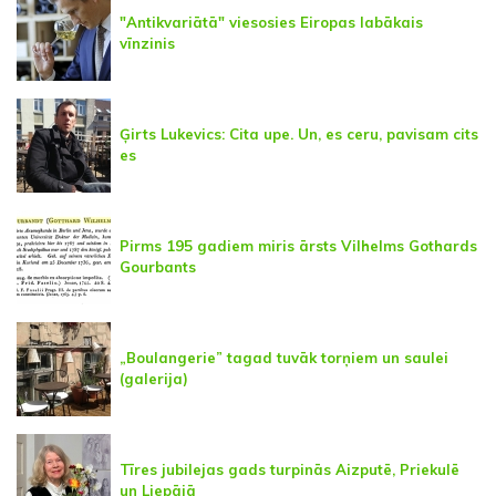
"Antikvariātā" viesosies Eiropas labākais
vīnzinis
Ģirts Lukevics: Cita upe. Un, es ceru, pavisam cits
es
Pirms 195 gadiem miris ārsts Vilhelms Gothards
Gourbants
„Boulangerie” tagad tuvāk torņiem un saulei
(galerija)
Tīres jubilejas gads turpinās Aizputē, Priekulē
un Liepājā