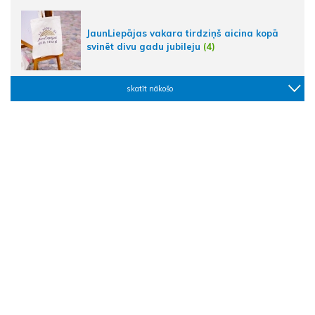
JaunLiepājas vakara tirdziņš aicina kopā
svinēt divu gadu jubileju
(4)
skatīt nākošo