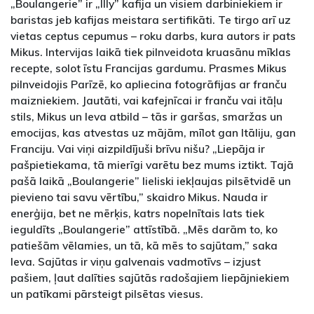
„Boulangerie” ir „Illy” kafija un visiem darbiniekiem ir
baristas jeb kafijas meistara sertifikāti. Te tirgo arī uz
vietas ceptus cepumus – roku darbs, kura autors ir pats
Mikus. Intervijas laikā tiek pilnveidota kruasānu mīklas
recepte, solot īstu Francijas gardumu. Prasmes Mikus
pilnveidojis Parīzē, ko apliecina fotogrāfijas ar franču
maizniekiem. Jautāti, vai kafejnīcai ir franču vai itāļu
stils, Mikus un Ieva atbild – tās ir garšas, smaržas un
emocijas, kas atvestas uz mājām, mīlot gan Itāliju, gan
Franciju. Vai viņi aizpildījuši brīvu nišu? „Liepāja ir
pašpietiekama, tā mierīgi varētu bez mums iztikt. Tajā
pašā laikā „Boulangerie” lieliski iekļaujas pilsētvidē un
pievieno tai savu vērtību,” skaidro Mikus. Nauda ir
enerģija, bet ne mērķis, katrs nopelnītais lats tiek
ieguldīts „Boulangerie” attīstībā. „Mēs darām to, ko
patiešām vēlamies, un tā, kā mēs to sajūtam,” saka
Ieva. Sajūtas ir viņu galvenais vadmotīvs – izjust
pašiem, ļaut dalīties sajūtās radošajiem liepājniekiem
un patīkami pārsteigt pilsētas viesus.