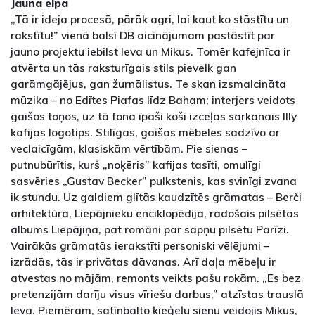
Jauna elpa
„Tā ir ideja procesā, pārāk agri, lai kaut ko stāstītu un
rakstītu!” vienā balsī DB aicinājumam pastāstīt par
jauno projektu iebilst Ieva un Mikus. Tomēr kafejnīca ir
atvērta un tās raksturīgais stils pievelk gan
garāmgājējus, gan žurnālistus. Te skan izsmalcināta
mūzika – no Edītes Piafas līdz Baham; interjers veidots
gaišos toņos, uz tā fona īpaši koši izceļas sarkanais Illy
kafijas logotips. Stilīgas, gaišas mēbeles sadzīvo ar
veclaicīgām, klasiskām vērtībām. Pie sienas –
putnubūrītis, kurš „noķēris” kafijas tasīti, omulīgi
sasvēries „Gustav Becker” pulkstenis, kas svinīgi zvana
ik stundu. Uz galdiem glītās kaudzītēs grāmatas – Berči
arhitektūra, Liepājnieku enciklopēdija, radošais pilsētas
albums Liepājiņa, pat romāni par sapņu pilsētu Parīzi.
Vairākās grāmatās ierakstīti personiski vēlējumi –
izrādās, tās ir privātas dāvanas. Arī daļa mēbeļu ir
atvestas no mājām, remonts veikts pašu rokām. „Es bez
pretenzijām darīju visus vīriešu darbus,” atzīstas trauslā
Ieva. Piemēram, satīnbalto ķieģeļu sienu veidojis Mikus,