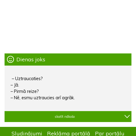
Dienas joks
– Uztraucaties?
– Jā.
– Pirmā reize?
– Nē, esmu uztraucies arī agrāk.
skatīt nākošo
Sludinājumi
Reklāma portālā
Par portālu