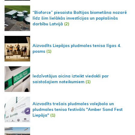
“Bioforce” piesaista Baltijas biometāna nozarē
līdz šim lielākās investīcijas un paplašinās
darbību Latvijā
(2)
Aizvadīts Liepājas pludmales tenisa līgas 4.
posms
(1)
Iedzīvotājus aicina izteikt viedokli par
saistošajiem noteikumiem
(1)
Aizvadīts trešais pludmales volejbola un
pludmales tenisa festivāls "Amber Sand Fest
Liepāja"
(1)