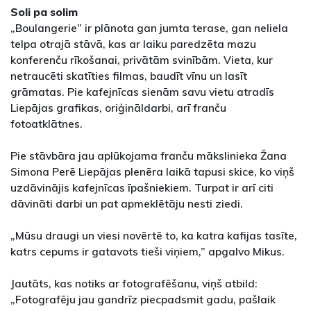
Soli pa solim
„Boulangerie” ir plānota gan jumta terase, gan neliela
telpa otrajā stāvā, kas ar laiku paredzēta mazu
konferenču rīkošanai, privātām svinībām. Vieta, kur
netraucēti skatīties filmas, baudīt vīnu un lasīt
grāmatas. Pie kafejnīcas sienām savu vietu atradīs
Liepājas grafikas, oriģināldarbi, arī franču
fotoatklātnes.
Pie stāvbāra jau aplūkojama franču mākslinieka Žana
Simona Perē Liepājas plenēra laikā tapusi skice, ko viņš
uzdāvinājis kafejnīcas īpašniekiem. Turpat ir arī citi
dāvināti darbi un pat apmeklētāju nesti ziedi.
„Mūsu draugi un viesi novērtē to, ka katra kafijas tasīte,
katrs cepums ir gatavots tieši viņiem,” apgalvo Mikus.
Jautāts, kas notiks ar fotografēšanu, viņš atbild:
„Fotografēju jau gandrīz piecpadsmit gadu, pašlaik