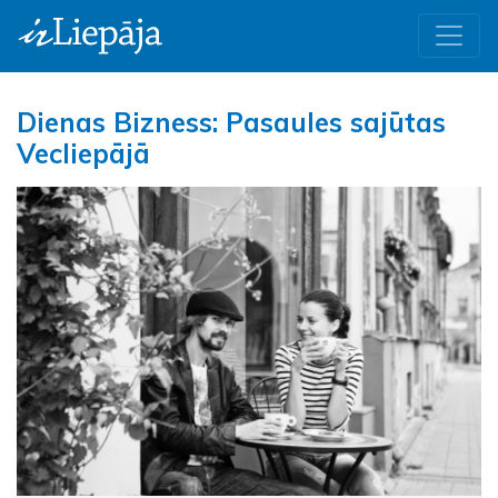
Dienas Bizness: Pasaules sajūtas
Vecliepājā