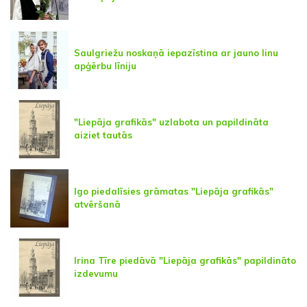
Saulgriežu noskaņā iepazīstina ar jauno linu
apģērbu līniju
"Liepāja grafikās" uzlabota un papildināta
aiziet tautās
Igo piedalīsies grāmatas "Liepāja grafikās"
atvēršanā
Irina Tīre piedāvā "Liepāja grafikās" papildināto
izdevumu