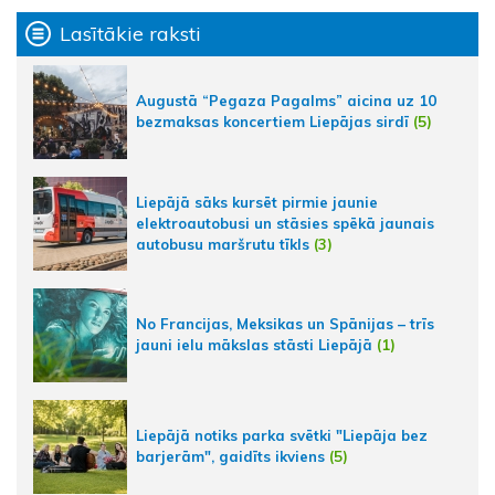
Lasītākie raksti
Augustā “Pegaza Pagalms” aicina uz 10
bezmaksas koncertiem Liepājas sirdī
(5)
Liepājā sāks kursēt pirmie jaunie
elektroautobusi un stāsies spēkā jaunais
autobusu maršrutu tīkls
(3)
No Francijas, Meksikas un Spānijas – trīs
jauni ielu mākslas stāsti Liepājā
(1)
Liepājā notiks parka svētki "Liepāja bez
barjerām", gaidīts ikviens
(5)