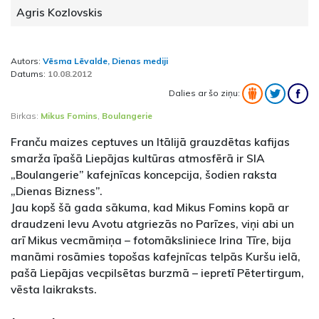
Agris Kozlovskis
Autors:
Vēsma Lēvalde, Dienas mediji
Datums:
10.08.2012
Dalies ar šo ziņu:
Birkas:
Mikus Fomins
,
Boulangerie
Franču maizes ceptuves un Itālijā grauzdētas kafijas
smarža īpašā Liepājas kultūras atmosfērā ir SIA
„Boulangerie” kafejnīcas koncepcija, šodien raksta
„Dienas Bizness”.
Jau kopš šā gada sākuma, kad Mikus Fomins kopā ar
draudzeni Ievu Avotu atgriezās no Parīzes, viņi abi un
arī Mikus vecmāmiņa – fotomāksliniece Irina Tīre, bija
manāmi rosāmies topošas kafejnīcas telpās Kuršu ielā,
pašā Liepājas vecpilsētas burzmā – iepretī Pētertirgum,
vēsta laikraksts.