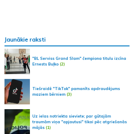
Jaunākie raksti
"BL Serviss Grand Slam" čempiona titulu izcīna
Ernests Buļko
(2)
Tiešraidē "TikTok" pamanīts apdraudējums
maziem bērniem
(3)
Uz ielas notriekta sieviete; par gūtajām
traumām viņa "apjautusi" tikai pēc atgriešanās
mājās
(1)