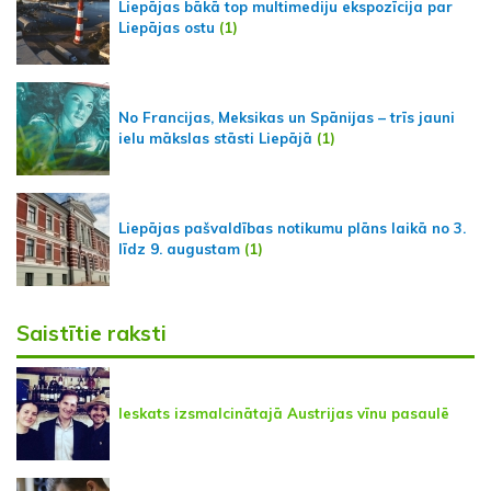
Liepājas bākā top multimediju ekspozīcija par
Liepājas ostu
(1)
No Francijas, Meksikas un Spānijas – trīs jauni
ielu mākslas stāsti Liepājā
(1)
Liepājas pašvaldības notikumu plāns laikā no 3.
līdz 9. augustam
(1)
Saistītie raksti
Ieskats izsmalcinātajā Austrijas vīnu pasaulē