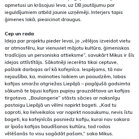
apmetusi un krāsojusi Ieva, uz DB jautājumu par
ieguldījumiem atbild jaunie uzņēmēji. Interjers tapis
ģimenes lokā, pieaicinot draugus.
Cep un rada
Ideja par projektu pieder Ievai, jo „vēlējos izveidot vietu
ar atmosfēru, kur vienuviet mājotu kultūra, ģimeniskas
tradīcijas un personiska attieksme”, savukārt Mikus ir šīs
idejas attīstītājs. Sākotnēji iecerēta tikai ceptuve,
pašlaik darbojas arī kā kafejnīca. Iespējams, tā nav
nejaušība, ka, mainoties laikiem un paaudzēm, labas
kafijas smarža atgriežas Liepājā – pagājušā gadsimta
sākumā te bijusi kafijas pupiņu grauzdētava un kafijas
tirgotava. „Boulangerie” stāsts sācies ar naksnīgu
pastaigu Liepājā un vēlmi nopirkt bageti. „Kad tu
saproti, ka lielveikalos var nopirkt nosaukumu, nevis īstu
bageti, ka kafejnīcās pasniedz kafiju, kurai nav sakara
ar īpašo kafijas baudīšanas kultūru, tad rodas
vēlēšanās to visu sagādāt pašam,” saka Mikus.