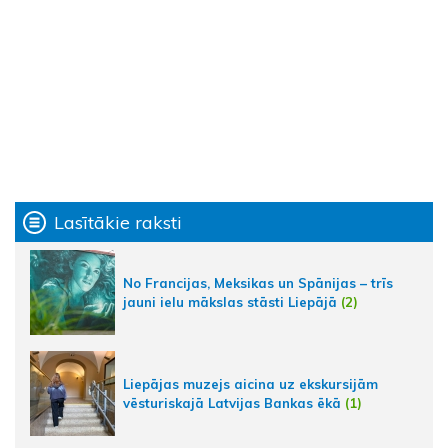
Lasītākie raksti
No Francijas, Meksikas un Spānijas – trīs
jauni ielu mākslas stāsti Liepājā
(2)
Liepājas muzejs aicina uz ekskursijām
vēsturiskajā Latvijas Bankas ēkā
(1)