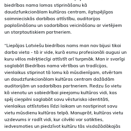
biedrības nama lomas stiprināšanu kā
daudzfunkcionālam kultūras centram, ilgtspējīgas
saimnieciskās darbības attīstību, auditorijas
paplašināšanu un sadarbības veicināšanu ar vietējiem
un starptautiskiem partneriem.
“Liepājas Latviešu biedrības nams man nav bijusi tikai
darba vieta - tā ir vide, kurā esmu profesionāli augusi un
kuru vēlos mērķtiecīgi attīstīt arī turpmāk. Man ir svarīgi
saglabāt Biedrības nama vērtības un tradīcijas,
vienlaikus stiprinot tā lomu kā mūsdienīgam, atvērtam
un daudzfunkcionālam kultūras centram dažādām
auditorijām un sadarbības partneriem. Redzu šo vietu
kā vienotu un sabiedrībai pieejamu kultūras vidi, kas
spēj cieņpilni saglabāt savu vēsturisko identitāti,
vienlaikus attīstoties līdzi laikam un nostiprinot savu
vietu mūsdienu kultūras telpā. Manuprāt, kultūras vietu
uzdevums ir radīt vidi, kur cilvēki var satikties,
iedvesmoties un piedzīvot kultūru tās visdažādākajās