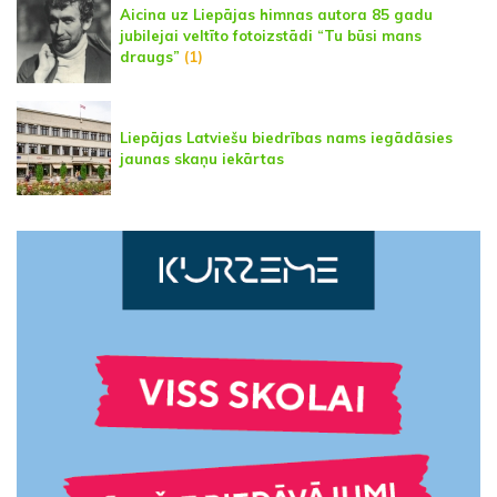
Aicina uz Liepājas himnas autora 85 gadu
jubilejai veltīto fotoizstādi “Tu būsi mans
draugs”
(1)
Liepājas Latviešu biedrības nams iegādāsies
jaunas skaņu iekārtas