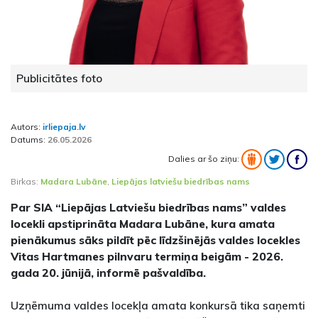
Publicitātes foto
Autors:
irliepaja.lv
Datums:
26.05.2026
Dalies ar šo ziņu:
Birkas:
Madara Lubāne
,
Liepājas latviešu biedrības nams
Par SIA “Liepājas Latviešu biedrības nams” valdes
locekli apstiprināta Madara Lubāne, kura amata
pienākumus sāks pildīt pēc līdzšinējās valdes locekles
Vitas Hartmanes pilnvaru termiņa beigām - 2026.
gada 20. jūnijā, informē pašvaldība.
Uzņēmuma valdes locekļa amata konkursā tika saņemti