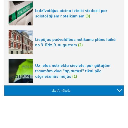
Iedzīvotājus aicina izteikt viedokli par
saistošajiem noteikumiem
(3)
Liepājas pašvaldības notikumu plāns laikā
no 3. līdz 9. augustam
(2)
Uz ielas notriekta sieviete; par gūtajām
traumām viņa "apjautusi" tikai pēc
atgriešanās mājās
(1)
skatīt nākošo