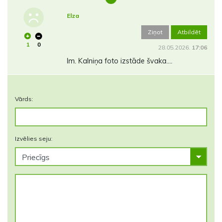
Elza
Ziņot
Atbildēt
1
0
28.05.2026.
17:06
Im. Kalniņa foto izstāde švaka….
Vārds:
Izvēlies seju: