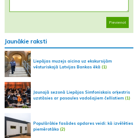
Pievienot
Jaunākie raksti
Liepājas muzejs aicina uz ekskursijām
vēsturiskajā Latvijas Bankas ēkā
(1)
Jaunajā sezonā Liepājas Simfoniskais orķestris
uzstāsies ar pasaules vadošajiem čellistiem
(1)
Populārākie fasādes apdares veidi: kā izvēlēties
piemērotāko
(2)