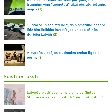
traumām viņa "apjautusi" tikai pēc atgriešanās
mājās
(1)
“Bioforce” piesaista Baltijas biometāna nozarē
līdz šim lielākās investīcijas un paplašinās
darbību Latvijā
(2)
Aizvadīts Liepājas pludmales tenisa līgas 4.
posms
(2)
Saistītie raksti
Latviešu biedrības nams aicina uz Gintas
Stavrovskas gleznu izstādi “Gadalaiku ritmā”