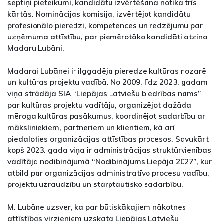
septiņi pieteikumi, kandidātu izvērtēšana notika trīs
kārtās. Nominācijas komisija, izvērtējot kandidātu
profesionālo pieredzi, kompetences un redzējumu par
uzņēmuma attīstību, par piemērotāko kandidāti atzina
Madaru Lubāni.
Madarai Lubānei ir ilggadēja pieredze kultūras nozarē
un kultūras projektu vadībā. No 2009. līdz 2023. gadam
viņa strādāja SIA “Liepājas Latviešu biedrības nams”
par kultūras projektu vadītāju, organizējot dažāda
mēroga kultūras pasākumus, koordinējot sadarbību ar
māksliniekiem, partneriem un klientiem, kā arī
piedaloties organizācijas attīstības procesos. Savukārt
kopš 2023. gada viņa ir administrācijas struktūrvienības
vadītāja nodibinājumā “Nodibinājums Liepāja 2027”, kur
atbild par organizācijas administratīvo procesu vadību,
projektu uzraudzību un starptautisko sadarbību.
M. Lubāne uzsver, ka par būtiskākajiem nākotnes
attīstības virzieniem uzskata Liepājas Latviešu